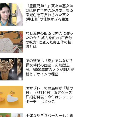
『豊臣兄弟！』茶々＝悪女は
ほぼ創作？秀吉が溺愛、豊臣
家滅亡を背負わされた茶々
(井上和)の壮絶すぎる生涯
なぜ浅井の旧臣は秀吉に従っ
たのか？ 武力を使わず“自分
の味方”に変えた裏工作の技
法とは
あの装飾は「炎」ではない？
縄文時代の国宝・火焔型土
器、5000年前の人々が刻んだ
謎とデザインの秘密
鳩サブレーの豊島屋が『鳩の
日』（8月10日）限定グッズ
詳細を発表！今年はシリコン
ポーチ「はとっこ」
土偶なりきりパーカーも！青