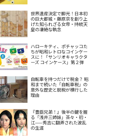
世界遺産決定で脚光！日本初
の巨大都城・藤原京を創り上
げた知られざる女帝・持統天
皇の凄絶な執念
ハローキティ、ポチャッコた
ちが昭和レトロなコインケー
スに！「サンリオキャラクタ
ーズ コインケース」第２弾
自転車を持つだけで税金？ 昭
和まで続いた「自転車税」の
意外な歴史と脱税が横行した
理由
『豊臣兄弟！』後半の鍵を握
る「浅井三姉妹」茶々・初・
江——秀吉に翻弄された波乱
の生涯