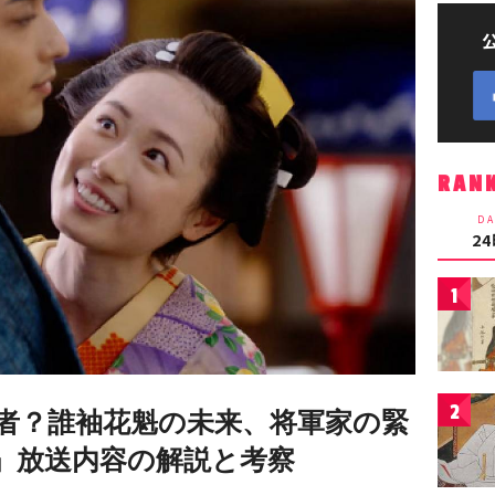
RAN
DA
2
1
2
者？誰袖花魁の未来、将軍家の緊
』放送内容の解説と考察