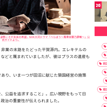
20
姿勢こそが未来の希望。NHK大河ドラマ「べらぼう～蔦重栄華乃夢噺～」公
式サイトより。
、非業の末路をたどった平賀源内。エレキテルの
」などと蔑まれていましたが、彼はプラスの遺産も
戦
であり、いま一つが田沼に献じた領国経営の施策
織
せ、公益を追求すること」。広い視野をもって日
と政治の重要性が伝えられました。