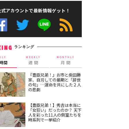
公式アカウントで最新情報ゲット！
ランキング
KING
ILY
WEEKLY
MONTHLY
4時間
週 間
月 間
『豊臣兄弟！』お市と柴田勝
家、自刃しての最期と「辞世
の句」…運命を共にした２人
の悲劇
【豊臣兄弟！】秀吉は本当に
「女狂い」だったのか？ 天下
人を彩った11人の側室たちを
時系列で一挙紹介