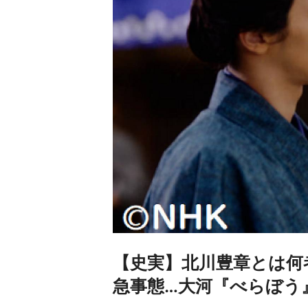
【史実】北川豊章とは何
急事態…大河『べらぼう