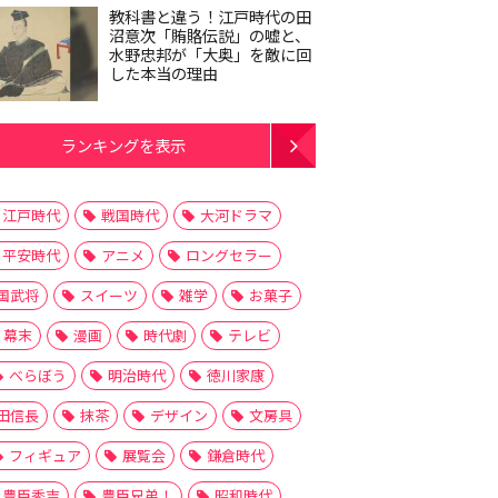
教科書と違う！江戸時代の田
沼意次「賄賂伝説」の嘘と、
水野忠邦が「大奥」を敵に回
した本当の理由
ランキングを表示
江戸時代
戦国時代
大河ドラマ
平安時代
アニメ
ロングセラー
国武将
スイーツ
雑学
お菓子
幕末
漫画
時代劇
テレビ
べらぼう
明治時代
徳川家康
田信長
抹茶
デザイン
文房具
フィギュア
展覧会
鎌倉時代
豊臣秀吉
豊臣兄弟！
昭和時代