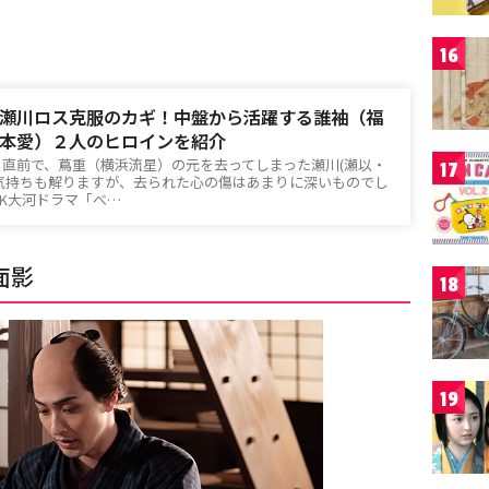
16
瀬川ロス克服のカギ！中盤から活躍する誰袖（福
本愛）２人のヒロインを紹介
る直前で、蔦重（横浜流星）の元を去ってしまった瀬川(瀬以・
17
気持ちも解りますが、去られた心の傷はあまりに深いものでし
HK大河ドラマ「べ…
面影
18
19