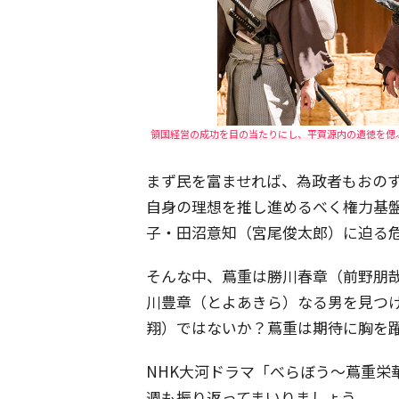
領国経営の成功を目の当たりにし、平賀源内の遺徳を偲
まず民を富ませれば、為政者もおの
自身の理想を推し進めるべく権力基
子・田沼意知（宮尾俊太郎）に迫る
そんな中、蔦重は勝川春章（前野朋
川豊章（とよあきら）なる男を見つ
翔）ではないか？蔦重は期待に胸を
NHK大河ドラマ「べらぼう～蔦重栄
週も振り返ってまいりましょう。