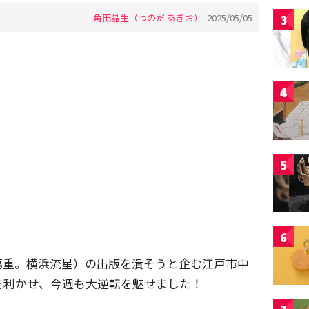
角田晶生（つのだ あきお）
2025/05/05
3
4
5
6
蔦重。横浜流星）の出版を潰そうと企む江戸市中
を利かせ、今週も大逆転を魅せました！