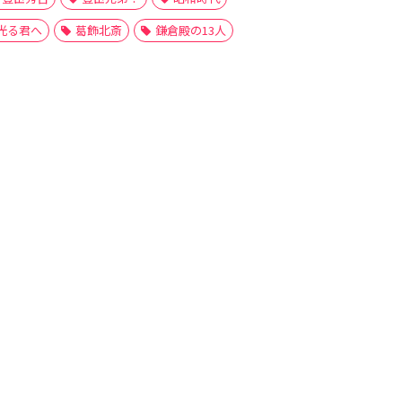
光る君へ
葛飾北斎
鎌倉殿の13人