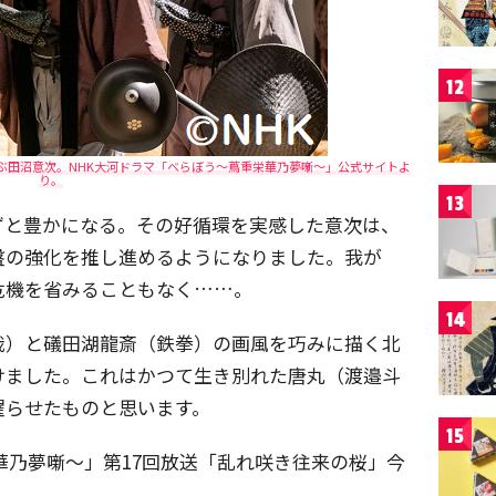
12
ぶ田沼意次。NHK大河ドラマ「べらぼう～蔦重栄華乃夢噺～」公式サイトよ
り。
13
ずと豊かになる。その好循環を実感した意次は、
盤の強化を推し進めるようになりました。我が
危機を省みることもなく……。
14
哉）と礒田湖龍斎（鉄拳）の画風を巧みに描く北
けました。これはかつて生き別れた唐丸（渡邉斗
躍らせたものと思います。
15
華乃夢噺～」第17回放送「乱れ咲き往来の桜」今