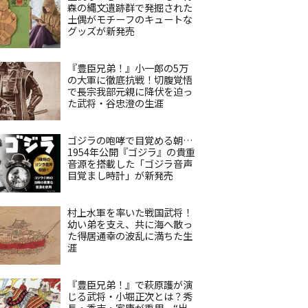
森の縄文遺跡群で発掘された
土偶がモチーフのキュートな
グッズが新発売
『豊臣兄弟！』小一郎の5万
の大軍に徹底抗戦！切腹覚悟
で長宗我部元親に降伏を迫っ
た武将・谷忠澄の生涯
ゴジラの咆哮で目覚める朝…
1954年公開『ゴジラ』の貴重
音源を搭載した「ゴジラ音声
目覚まし時計」が新発売
村上水軍を率いた戦国武将！
幼い弟を支え、共に海へ散っ
た得居通幸の波乱に満ちた生
涯
『豊臣兄弟！』で萩原護が演
じる武将・小堀正次とは？秀
長・秀吉・家康が重用、“出