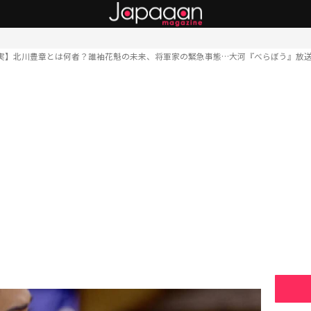
実】北川豊章とは何者？誰袖花魁の未来、将軍家の緊急事態…大河『べらぼう』放