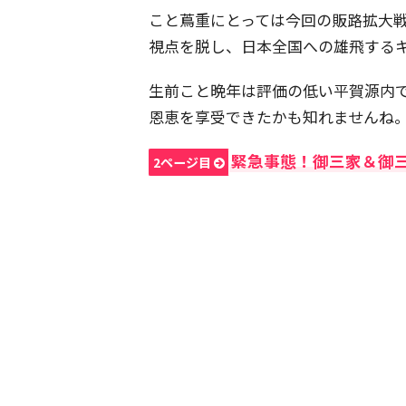
こと蔦重にとっては今回の販路拡大
視点を脱し、日本全国への雄飛する
生前こと晩年は評価の低い平賀源内
恩恵を享受できたかも知れませんね
緊急事態！御三家＆御
2ページ目