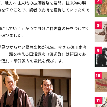
7
て、地方へ往来物の拡販戦略を展開。往来物の製
力を仰ぐことで、読者の支持を獲得していったので
8
国にしていく」かつて自分に耕書堂の号をつけてく
を偲びました。
が見つからない緊急事態が発生。今さら徳川家治
9
も……頭を抱える田沼意次（渡辺謙）は領国であ
き盟友・平賀源内の遺徳を偲びます。
10
11