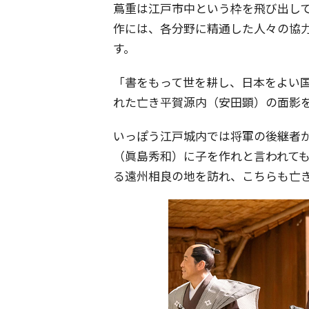
蔦重は江戸市中という枠を飛び出し
作には、各分野に精通した人々の協
す。
「書をもって世を耕し、日本をよい
れた亡き平賀源内（安田顕）の面影
いっぽう江戸城内では将軍の後継者
（眞島秀和）に子を作れと言われて
る遠州相良の地を訪れ、こちらも亡