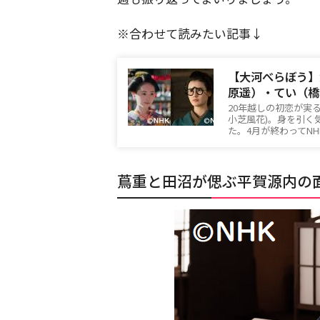
※合わせて読みたい記事↓
【大河べらぼう】
原遥）・てい（橋
20年越しの初恋が実
小芝風花)。身を引く
た。4月が終わってN
蔦重と田沼が偲ぶ平賀源内の