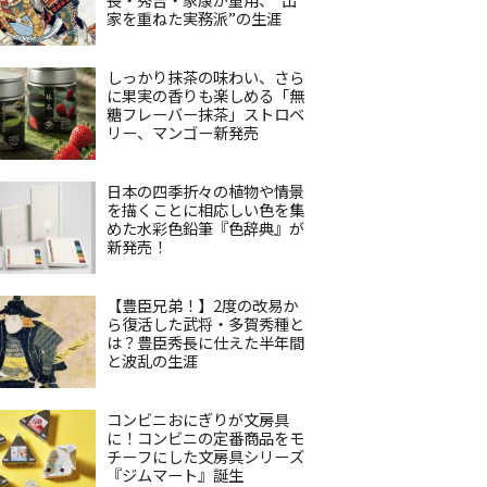
家を重ねた実務派”の生涯
しっかり抹茶の味わい、さら
に果実の香りも楽しめる「無
糖フレーバー抹茶」ストロベ
リー、マンゴー新発売
日本の四季折々の植物や情景
を描くことに相応しい色を集
めた水彩色鉛筆『色辞典』が
新発売！
【豊臣兄弟！】2度の改易か
ら復活した武将・多賀秀種と
は？豊臣秀長に仕えた半年間
と波乱の生涯
コンビニおにぎりが文房具
に！コンビニの定番商品をモ
チーフにした文房具シリーズ
『ジムマート』誕生