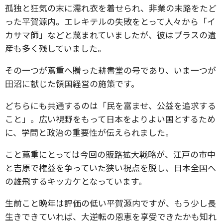
孤独と狂気の末に濡れ衣を着せられ、非業の末路をたど
った平賀源内。エレキテルの失敗をとって人々から「イ
カサマ師」などと蔑まれていましたが、彼はプラスの遺
産も多く残していました。
その一つが蔦重へ贈った耕書堂の号であり、いま一つが
田沼に献じた領国経営の施策です。
どちらにも共通するのは「民を富ませ、公益を追求する
こと」。広い視野をもって日本をよりよい国とするため
に、学問と政治の重要性が伝えられました。
こと蔦重にとっては今回の販路拡大戦略が、江戸の市中
と吉原で権益を争っていた狭い視点を脱し、日本全国へ
の雄飛するキッカケとなっています。
生前こと晩年は評価の低い平賀源内ですが、もう少し長
生きできていれば、大逆転の恩恵を享受できたかも知れ