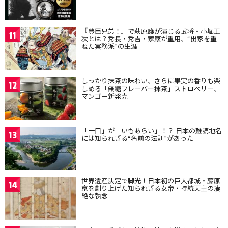
『豊臣兄弟！』で萩原護が演じる武将・小堀正
11
次とは？秀長・秀吉・家康が重用、“出家を重
ねた実務派”の生涯
しっかり抹茶の味わい、さらに果実の香りも楽
12
しめる「無糖フレーバー抹茶」ストロベリー、
マンゴー新発売
「一口」が「いもあらい」！？ 日本の難読地名
13
には知られざる“名前の法則”があった
世界遺産決定で脚光！日本初の巨大都城・藤原
14
京を創り上げた知られざる女帝・持統天皇の凄
絶な執念