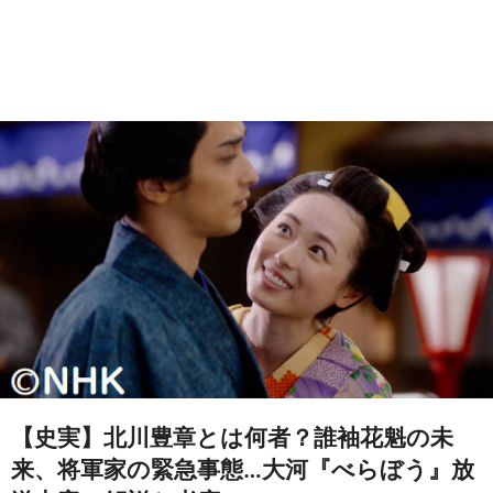
【史実】北川豊章とは何者？誰袖花魁の未
来、将軍家の緊急事態…大河『べらぼう』放