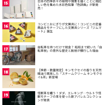
日本の四季折々の植物や情景を描くことに相応
15
しい色を集めた水彩色鉛筆『色辞典』が新発
売！
コンビニおにぎりが文房具に！コンビニの定番
16
商品をモチーフにした文房具シリーズ『ジムマ
ート』誕生
自転車を持つだけで税金？ 昭和まで続いた「自
17
転車税」の意外な歴史と脱税が横行した理由
【季節・数量限定】キンモクセイの香りを天然
18
精油で再現した「スチームクリーム キンモクセ
イ&茶」新登場
怪獣革を纏う！ダダ、エレキング…ウルトラ怪
19
獣モチーフの革を使った新アパレルコレクショ
ンが発表