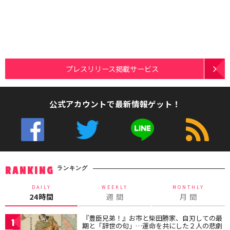
プレスリリース掲載サービス
公式アカウントで最新情報ゲット！
ランキング
RANKING
DAILY
WEEKLY
MONTHLY
24時間
週 間
月 間
『豊臣兄弟！』お市と柴田勝家、自刃しての最
1
期と「辞世の句」…運命を共にした２人の悲劇