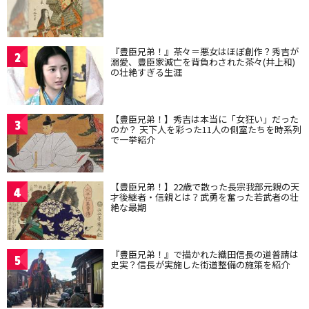
『豊臣兄弟！』茶々＝悪女はほぼ創作？秀吉が
2
溺愛、豊臣家滅亡を背負わされた茶々(井上和)
の壮絶すぎる生涯
【豊臣兄弟！】秀吉は本当に「女狂い」だった
3
のか？ 天下人を彩った11人の側室たちを時系列
で一挙紹介
【豊臣兄弟！】22歳で散った長宗我部元親の天
4
才後継者・信親とは？武勇を奮った若武者の壮
絶な最期
『豊臣兄弟！』で描かれた織田信長の道普請は
5
史実？信長が実施した街道整備の施策を紹介