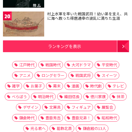
村上水軍を率いた戦国武将！幼い弟を支え、共
20
に海へ散った得居通幸の波乱に満ちた生涯
ランキングを表示
江戸時代
戦国時代
大河ドラマ
平安時代
アニメ
ロングセラー
戦国武将
スイーツ
雑学
お菓子
幕末
漫画
時代劇
テレビ
べらぼう
明治時代
織田信長
徳川家康
抹茶
デザイン
文房具
フィギュア
展覧会
鎌倉時代
豊臣秀吉
豊臣兄弟！
昭和時代
光る君へ
葛飾北斎
鎌倉殿の13人