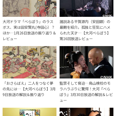
大河ドラマ「べらぼう」のラス
諸説ある平賀源内（安田顕）の
ボス、実は田安賢丸(寺田心）？
最期を紹介。孤独と狂気にハメ
ほか…1月26日放送の振り返り＆
られた天才…【大河べらぼう】
レビュー
第16回放送レビュー
「おさらばえ」二人をつなぐ夢
監禁そして脅迫…鳥山検校のモ
の先には…【大河べらぼう】3月
ラハラぶりに驚愕！大河『べら
9日放送の解説＆振り返り
ぼう』3月30日放送の解説＆レビ
ュー