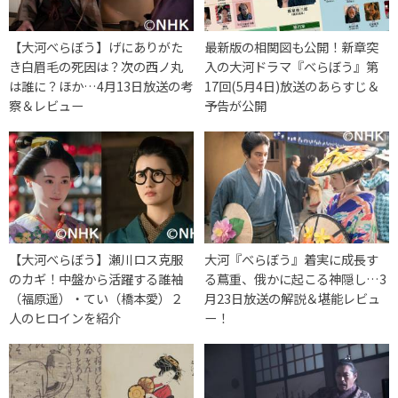
【大河べらぼう】げにありがた
最新版の相関図も公開！新章突
き白眉毛の死因は？次の西ノ丸
入の大河ドラマ『べらぼう』第
は誰に？ほか…4月13日放送の考
17回(5月4日)放送のあらすじ＆
察＆レビュー
予告が公開
【大河べらぼう】瀬川ロス克服
大河『べらぼう』着実に成長す
のカギ！中盤から活躍する誰袖
る蔦重、俄かに起こる神隠し…3
（福原遥）・てい（橋本愛）２
月23日放送の解説＆堪能レビュ
人のヒロインを紹介
ー！