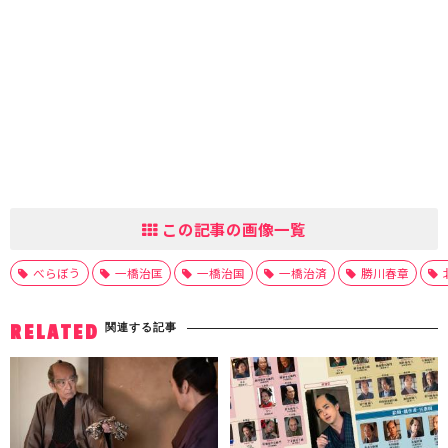
この記事の画像一覧
べらぼう
一橋治匡
一橋治国
一橋治済
勝川春章
関連する記事
RELATED