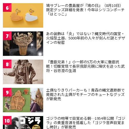
鳩サブレーの豊島屋が『鳩の日』（8月10日）
6
限定グッズ詳細を発表！今年はシリコンポーチ
「はとっこ」
あの装飾は「炎」ではない？縄文時代の国宝・
7
火焔型土器、5000年前の人々が刻んだ謎とデザ
インの秘密
『豊臣兄弟！』小一郎の5万の大軍に徹底抗
8
戦！切腹覚悟で長宗我部元親に降伏を迫った武
将・谷忠澄の生涯
土偶なりきりパーカーも！青森の縄文遺跡群で
9
発掘された土偶がモチーフのキュートなグッズ
が新発売
ゴジラの咆哮で目覚める朝…1954年公開『ゴジ
10
ラ』の貴重音源を搭載した「ゴジラ音声目覚ま
し時計」が新発売