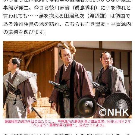
事態が発生。今さら徳川家治（眞島秀和）に子を作れと
言われても……頭を抱える田沼意次（渡辺謙）は領国で
ある遠州相良の地を訪れ、こちらも亡き盟友・平賀源内
の遺徳を偲びます。
領国経営の成功を目の当たりにし、平賀源内の遺徳を偲ぶ田沼意次。NHK大河ドラマ
「べらぼう～蔦重栄華乃夢噺～」公式サイトより。