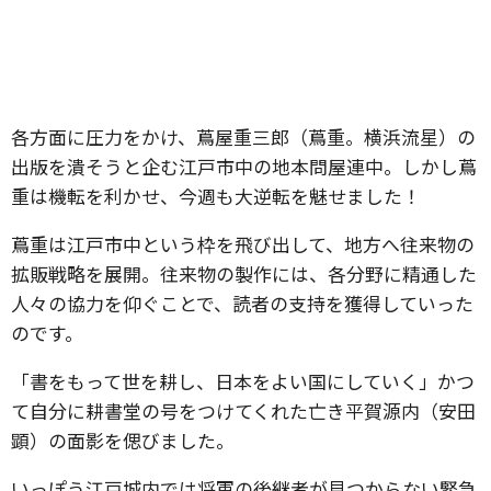
各方面に圧力をかけ、蔦屋重三郎（蔦重。横浜流星）の
出版を潰そうと企む江戸市中の地本問屋連中。しかし蔦
重は機転を利かせ、今週も大逆転を魅せました！
蔦重は江戸市中という枠を飛び出して、地方へ往来物の
拡販戦略を展開。往来物の製作には、各分野に精通した
人々の協力を仰ぐことで、読者の支持を獲得していった
のです。
「書をもって世を耕し、日本をよい国にしていく」かつ
て自分に耕書堂の号をつけてくれた亡き平賀源内（安田
顕）の面影を偲びました。
いっぽう江戸城内では将軍の後継者が見つからない緊急