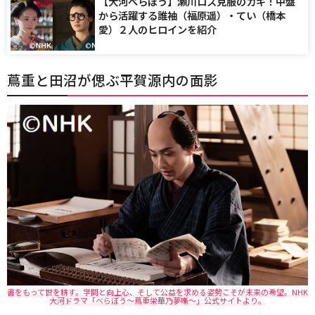
【大河べらぼう】瀬川ロス克服のカギ！中盤
から活躍する誰袖（福原遥）・てい（橋本
愛）２人のヒロインを紹介
蔦重と田沼が偲ぶ平賀源内の面影
書をもって世を耕す。学問と向上心、そして公益を求める姿勢こそが未来の希望。NHK
大河ドラマ「べらぼう～蔦重栄華乃夢噺～」公式サイトより。