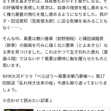
まず民を富ませれば、為政者もおのずと豊かになる。そ
の好循環を実感した意次は、自身の理想を推し進めるべ
く権力基盤の強化を推し進めるようになりました。我が
子・田沼意知（宮尾俊太郎）に迫る危機を省みることも
なく……。
そんな中、蔦重は勝川春章（前野朋哉）と礒田湖龍斎
（鉄拳）の画風を巧みに描く北川豊章（とよあきら）な
る男を見つけました。これはかつて生き別れた唐丸（渡
邉斗翔）ではないか？蔦重は期待に胸を躍らせたものと
思います。
NHK大河ドラマ「べらぼう～蔦重栄華乃夢噺～」第17
回放送「乱れ咲き往来の桜」今週も振り返ってまいりま
しょう。
※合わせて読みたい記事↓