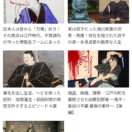
日本人は昔から「万博」好き！
実は双子だった徳川家康の次
その原点は江戸時代、平賀源内
男・秀康！存在を隠された双子
が作った博覧会ブームにあった
の弟・永見貞愛の数奇な人生
鼻毛を出し生活、ヘビを使った
強盗、殺傷、陵辱…江戸の町を
処刑…加賀藩主・前田利常の奇
震撼させた凶悪犯罪者 ～鬼平・
想天外すぎるエピソード４選
長谷川平蔵 最後の事件～【後
編】