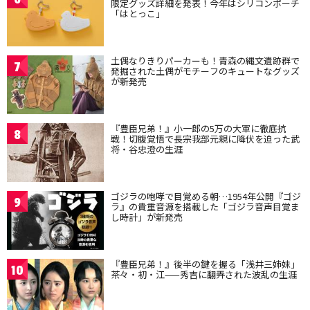
限定グッズ詳細を発表！今年はシリコンポーチ
「はとっこ」
土偶なりきりパーカーも！青森の縄文遺跡群で
7
発掘された土偶がモチーフのキュートなグッズ
が新発売
『豊臣兄弟！』小一郎の5万の大軍に徹底抗
8
戦！切腹覚悟で長宗我部元親に降伏を迫った武
将・谷忠澄の生涯
ゴジラの咆哮で目覚める朝…1954年公開『ゴジ
9
ラ』の貴重音源を搭載した「ゴジラ音声目覚ま
し時計」が新発売
『豊臣兄弟！』後半の鍵を握る「浅井三姉妹」
10
茶々・初・江——秀吉に翻弄された波乱の生涯