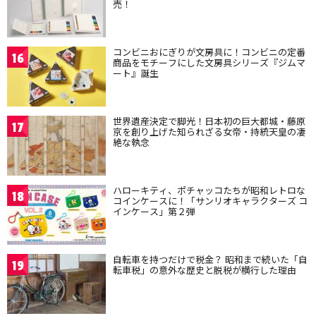
売！
コンビニおにぎりが文房具に！コンビニの定番
16
商品をモチーフにした文房具シリーズ『ジムマ
ート』誕生
世界遺産決定で脚光！日本初の巨大都城・藤原
17
京を創り上げた知られざる女帝・持統天皇の凄
絶な執念
ハローキティ、ポチャッコたちが昭和レトロな
18
コインケースに！「サンリオキャラクターズ コ
インケース」第２弾
自転車を持つだけで税金？ 昭和まで続いた「自
19
転車税」の意外な歴史と脱税が横行した理由