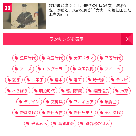
教科書と違う！江戸時代の田沼意次「賄賂伝
20
説」の嘘と、水野忠邦が「大奥」を敵に回した
本当の理由
ランキングを表示
江戸時代
戦国時代
大河ドラマ
平安時代
アニメ
ロングセラー
戦国武将
スイーツ
雑学
お菓子
幕末
漫画
時代劇
テレビ
べらぼう
明治時代
徳川家康
織田信長
抹茶
デザイン
文房具
フィギュア
展覧会
鎌倉時代
豊臣秀吉
豊臣兄弟！
昭和時代
光る君へ
葛飾北斎
鎌倉殿の13人