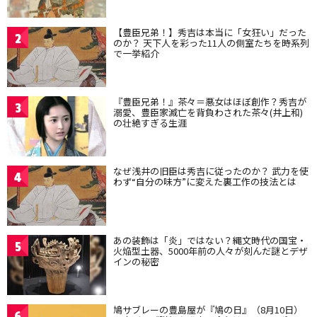
【豊臣兄弟！】秀吉は本当に「女狂い」だった
2
のか？ 天下人を彩った11人の側室たちを時系列
で一挙紹介
『豊臣兄弟！』茶々＝悪女はほぼ創作？秀吉が
3
溺愛、豊臣家滅亡を背負わされた茶々(井上和)
の壮絶すぎる生涯
なぜ浅井の旧臣は秀吉に従ったのか？ 武力を使
4
わず“自分の味方”に変えた裏工作の技法とは
あの装飾は「炎」ではない？縄文時代の国宝・
5
火焔型土器、5000年前の人々が刻んだ謎とデザ
インの秘密
鳩サブレーの豊島屋が『鳩の日』（8月10日）
6