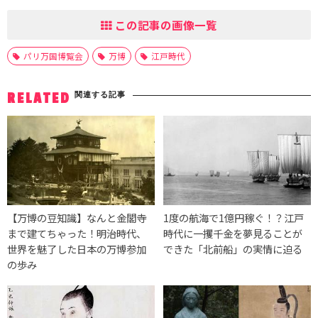
この記事の画像一覧
パリ万国博覧会
万博
江戸時代
関連する記事
RELATED
【万博の豆知識】なんと金閣寺
1度の航海で1億円稼ぐ！？江戸
まで建てちゃった！明治時代、
時代に一攫千金を夢見ることが
世界を魅了した日本の万博参加
できた「北前船」の実情に迫る
の歩み