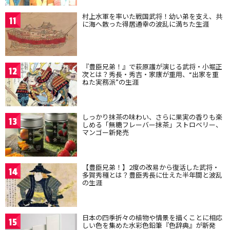
村上水軍を率いた戦国武将！幼い弟を支え、共
11
に海へ散った得居通幸の波乱に満ちた生涯
『豊臣兄弟！』で萩原護が演じる武将・小堀正
12
次とは？秀長・秀吉・家康が重用、“出家を重
ねた実務派”の生涯
しっかり抹茶の味わい、さらに果実の香りも楽
13
しめる「無糖フレーバー抹茶」ストロベリー、
マンゴー新発売
【豊臣兄弟！】2度の改易から復活した武将・
14
多賀秀種とは？豊臣秀長に仕えた半年間と波乱
の生涯
日本の四季折々の植物や情景を描くことに相応
15
しい色を集めた水彩色鉛筆『色辞典』が新発