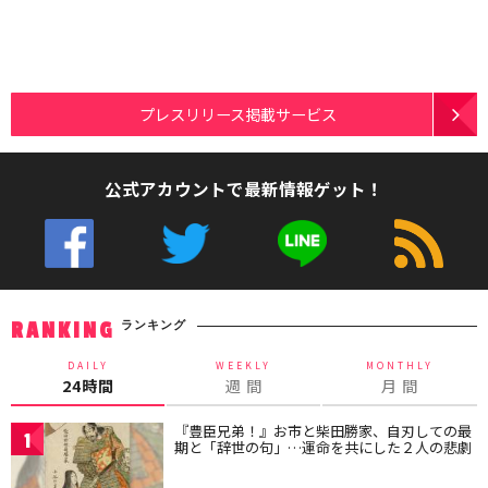
プレスリリース掲載サービス
公式アカウントで最新情報ゲット！
ランキング
RANKING
DAILY
WEEKLY
MONTHLY
24時間
週 間
月 間
『豊臣兄弟！』お市と柴田勝家、自刃しての最
1
期と「辞世の句」…運命を共にした２人の悲劇