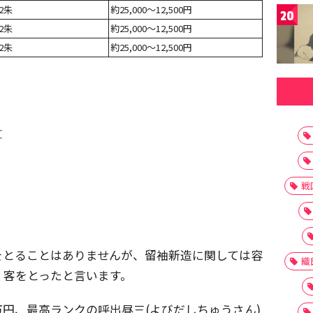
2朱
約25,000～12,500円
20
2朱
約25,000～12,500円
2朱
約25,000～12,500円
文
戦
をとることはありませんが、留袖新造に関しては容
織
く客をとったと言います。
万円、最高ランクの呼出昼三(よびだしちゅうさん)