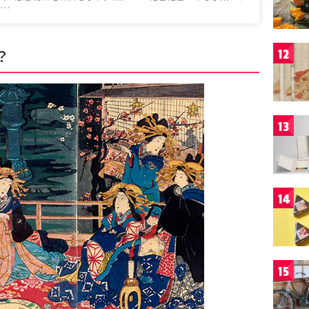
、…
？
12
13
14
15