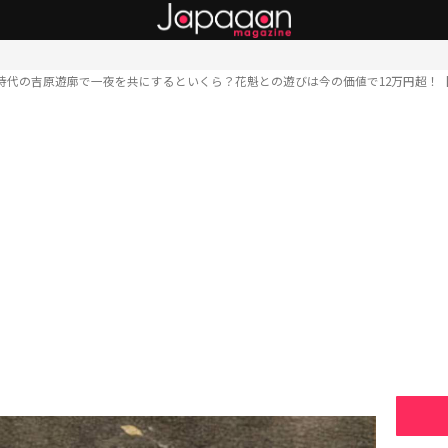
時代の吉原遊廓で一夜を共にするといくら？花魁との遊びは今の価値で12万円超！