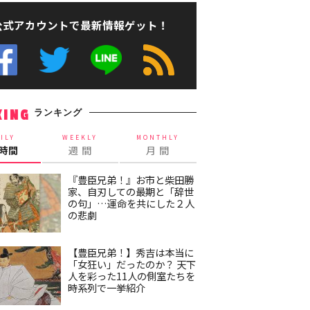
公式アカウントで最新情報ゲット！
ランキング
KING
ILY
WEEKLY
MONTHLY
4時間
週 間
月 間
『豊臣兄弟！』お市と柴田勝
家、自刃しての最期と「辞世
の句」…運命を共にした２人
の悲劇
【豊臣兄弟！】秀吉は本当に
「女狂い」だったのか？ 天下
人を彩った11人の側室たちを
時系列で一挙紹介