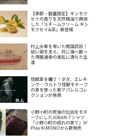
【季節・数量限定】キンモク
セイの香りを天然精油で再現
した「スチームクリーム キン
モクセイ&茶」新登場
村上水軍を率いた戦国武将！
幼い弟を支え、共に海へ散っ
た得居通幸の波乱に満ちた生
涯
怪獣革を纏う！ダダ、エレキ
ング…ウルトラ怪獣モチーフ
の革を使った新アパレルコレ
クションが発表
小野小町の死後の伝説をモチ
ーフにしたJUBAN-Tシャツ
「小野小町の成れの果て」が
Play KIMONOから新発売