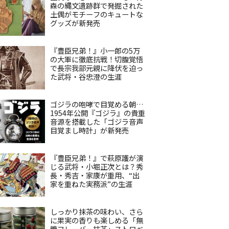
森の縄文遺跡群で発掘された
土偶がモチーフのキュートな
グッズが新発売
『豊臣兄弟！』小一郎の5万
の大軍に徹底抗戦！切腹覚悟
で長宗我部元親に降伏を迫っ
た武将・谷忠澄の生涯
ゴジラの咆哮で目覚める朝…
1954年公開『ゴジラ』の貴重
音源を搭載した「ゴジラ音声
目覚まし時計」が新発売
『豊臣兄弟！』で萩原護が演
じる武将・小堀正次とは？秀
長・秀吉・家康が重用、“出
家を重ねた実務派”の生涯
しっかり抹茶の味わい、さら
に果実の香りも楽しめる「無
糖フレーバー抹茶」ストロベ