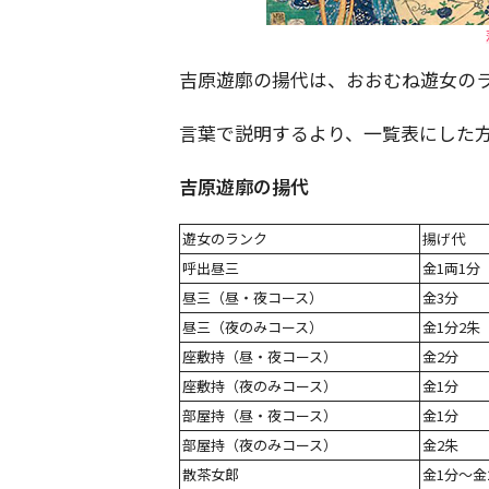
吉原遊廓の揚代は、おおむね遊女の
言葉で説明するより、一覧表にした
吉原遊廓の揚代
遊女のランク
揚げ代
呼出昼三
金1両1分
昼三（昼・夜コース）
金3分
昼三（夜のみコース）
金1分2朱
座敷持（昼・夜コース）
金2分
座敷持（夜のみコース）
金1分
部屋持（昼・夜コース）
金1分
部屋持（夜のみコース）
金2朱
散茶女郎
金1分～金