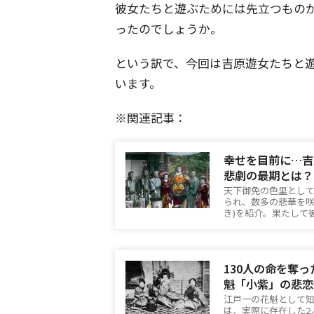
彼女たちと遊ぶためには先立つもの
ったのでしょうか。
という訳で、今回は吉原遊女たちと遊
います。
※関連記事：
幸せを目前に…吉
悲劇の最期とは？
天下御免の色里とし
られ、数多の悲華を咲
き)を紹介。果たして
130人の命を奪
魁「小紫」の悲恋
江戸一の花魁として知
は、実際に存在した2