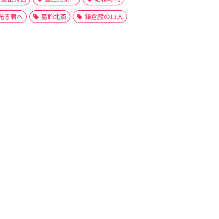
光る君へ
葛飾北斎
鎌倉殿の13人