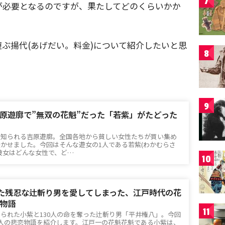
7
が必要となるのですが、果たしてどのくらいかか
ぶ揚代(あげだい。料金)について紹介したいと思
8
9
原遊廓で”無双の花魁”だった「若紫」がたどった
て知られる吉原遊廓。全国各地から貧しい女性たちが買い集め
かせました。今回はそんな遊女の1人である若紫(わかむらさ
彼女はどんな女性で、ど…
10
った残忍な辻斬り男を愛してしまった、江戸時代の花
物語
11
られた小紫と130人の命を奪った辻斬り男「平井権八」。今回
人の悲恋物語を紹介します。江戸一の花魁花魁である小紫は、