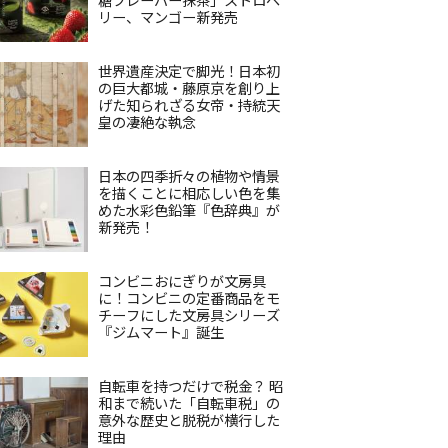
リー、マンゴー新発売
世界遺産決定で脚光！日本初
の巨大都城・藤原京を創り上
げた知られざる女帝・持統天
皇の凄絶な執念
日本の四季折々の植物や情景
を描くことに相応しい色を集
めた水彩色鉛筆『色辞典』が
新発売！
コンビニおにぎりが文房具
に！コンビニの定番商品をモ
チーフにした文房具シリーズ
『ジムマート』誕生
自転車を持つだけで税金？ 昭
和まで続いた「自転車税」の
意外な歴史と脱税が横行した
理由