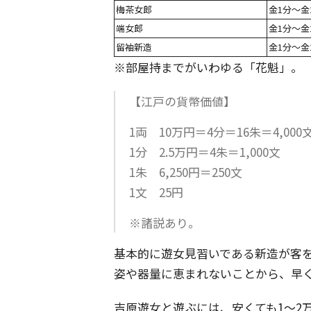
梅茶女郎
金1分～金
端女郎
金1分～金
留袖新造
金1分～金
※部屋持までがいわゆる「花魁」。
【江戸の貨幣価値】
1両 10万円＝4分＝16朱＝4,000
1分 2.5万円＝4朱＝1,000文
1朱 6,250円＝250文
1文 25円
※諸説あり。
基本的に遊女見習いである新造が客
姿や器量に恵まれないことから、早
吉原遊女と遊ぶには、安くても1～2