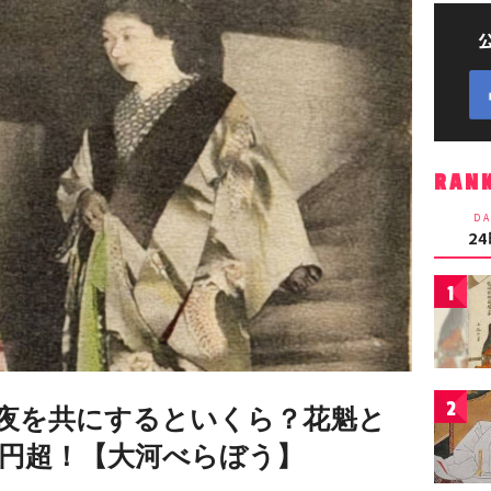
RAN
DA
2
1
2
夜を共にするといくら？花魁と
万円超！【大河べらぼう】