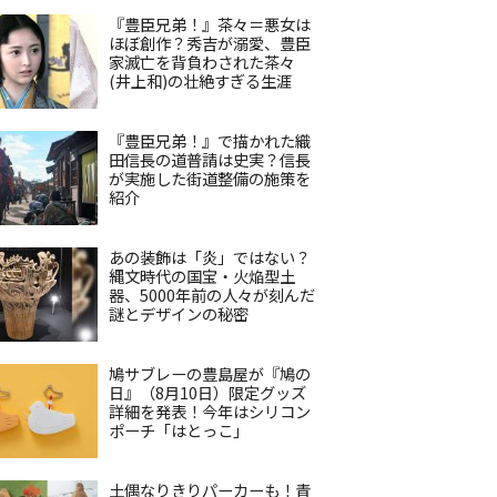
『豊臣兄弟！』茶々＝悪女は
ほぼ創作？秀吉が溺愛、豊臣
家滅亡を背負わされた茶々
(井上和)の壮絶すぎる生涯
『豊臣兄弟！』で描かれた織
田信長の道普請は史実？信長
が実施した街道整備の施策を
紹介
あの装飾は「炎」ではない？
縄文時代の国宝・火焔型土
器、5000年前の人々が刻んだ
謎とデザインの秘密
鳩サブレーの豊島屋が『鳩の
日』（8月10日）限定グッズ
詳細を発表！今年はシリコン
ポーチ「はとっこ」
土偶なりきりパーカーも！青