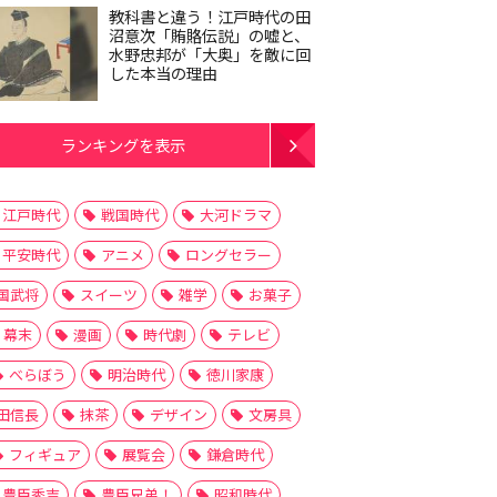
教科書と違う！江戸時代の田
沼意次「賄賂伝説」の嘘と、
水野忠邦が「大奥」を敵に回
した本当の理由
ランキングを表示
江戸時代
戦国時代
大河ドラマ
平安時代
アニメ
ロングセラー
国武将
スイーツ
雑学
お菓子
幕末
漫画
時代劇
テレビ
べらぼう
明治時代
徳川家康
田信長
抹茶
デザイン
文房具
フィギュア
展覧会
鎌倉時代
豊臣秀吉
豊臣兄弟！
昭和時代