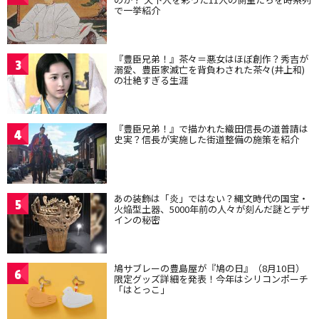
で一挙紹介
『豊臣兄弟！』茶々＝悪女はほぼ創作？秀吉が
3
溺愛、豊臣家滅亡を背負わされた茶々(井上和)
の壮絶すぎる生涯
『豊臣兄弟！』で描かれた織田信長の道普請は
4
史実？信長が実施した街道整備の施策を紹介
あの装飾は「炎」ではない？縄文時代の国宝・
5
火焔型土器、5000年前の人々が刻んだ謎とデザ
インの秘密
鳩サブレーの豊島屋が『鳩の日』（8月10日）
6
限定グッズ詳細を発表！今年はシリコンポーチ
「はとっこ」