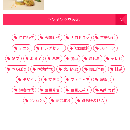
ランキングを表示
江戸時代
戦国時代
大河ドラマ
平安時代
アニメ
ロングセラー
戦国武将
スイーツ
雑学
お菓子
幕末
漫画
時代劇
テレビ
べらぼう
明治時代
徳川家康
織田信長
抹茶
デザイン
文房具
フィギュア
展覧会
鎌倉時代
豊臣秀吉
豊臣兄弟！
昭和時代
光る君へ
葛飾北斎
鎌倉殿の13人