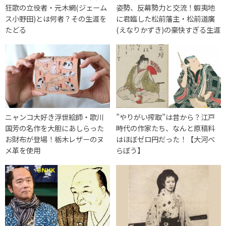
狂歌の立役者・元木網(ジェーム
姿勢、反幕勢力と交流！蝦夷地
ス小野田)とは何者？その生涯を
に君臨した松前藩主・松前道廣
たどる
(えなりかずき)の豪快すぎる生涯
ニャンコ大好き浮世絵師・歌川
”やりがい搾取”は昔から？江戸
国芳の名作を大胆にあしらった
時代の作家たち、なんと原稿料
お財布が登場！栃木レザーのヌ
はほぼゼロ円だった！【大河べ
メ革を使用
らぼう】