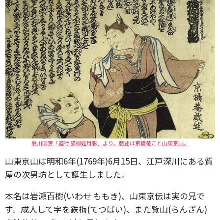
歌川国芳「道行 猫柳婬月影」より。戯述は京橋菴こと山東京山。
山東京山は明和6年(1769年)6月15日、江戸深川にある質
屋の次男坊として誕生しました。
本名は岩瀬百樹(いわせ ももき)、山東京伝は実の兄で
す。成人して字を鉄梅(てつばい)、また覧山(らんざん)