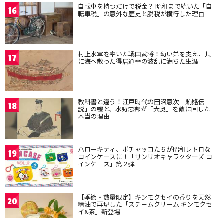
自転車を持つだけで税金？ 昭和まで続いた「自
16
転車税」の意外な歴史と脱税が横行した理由
村上水軍を率いた戦国武将！幼い弟を支え、共
17
に海へ散った得居通幸の波乱に満ちた生涯
教科書と違う！江戸時代の田沼意次「賄賂伝
18
説」の嘘と、水野忠邦が「大奥」を敵に回した
本当の理由
ハローキティ、ポチャッコたちが昭和レトロな
19
コインケースに！「サンリオキャラクターズ コ
インケース」第２弾
【季節・数量限定】キンモクセイの香りを天然
20
精油で再現した「スチームクリーム キンモクセ
イ&茶」新登場