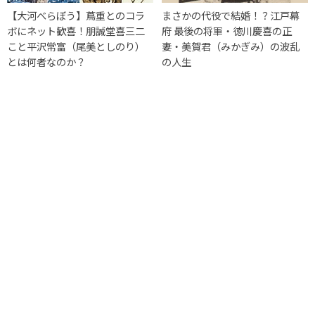
【大河べらぼう】蔦重とのコラ
まさかの代役で結婚！？江戸幕
ボにネット歓喜！朋誠堂喜三二
府 最後の将軍・徳川慶喜の正
こと平沢常富（尾美としのり）
妻・美賀君（みかぎみ）の波乱
とは何者なのか？
の人生