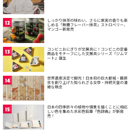
しっかり抹茶の味わい、さらに果実の香りも楽
12
しめる「無糖フレーバー抹茶」ストロベリー、
マンゴー新発売
コンビニおにぎりが文房具に！コンビニの定番
13
商品をモチーフにした文房具シリーズ『ジムマ
ート』誕生
世界遺産決定で脚光！日本初の巨大都城・藤原
14
京を創り上げた知られざる女帝・持統天皇の凄
絶な執念
日本の四季折々の植物や情景を描くことに相応
15
しい色を集めた水彩色鉛筆『色辞典』が新発
売！