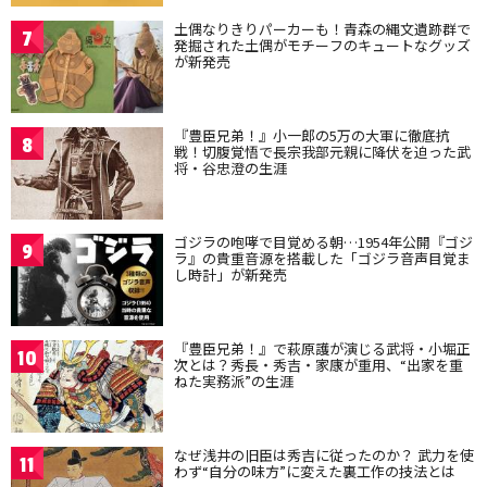
土偶なりきりパーカーも！青森の縄文遺跡群で
7
発掘された土偶がモチーフのキュートなグッズ
が新発売
『豊臣兄弟！』小一郎の5万の大軍に徹底抗
8
戦！切腹覚悟で長宗我部元親に降伏を迫った武
将・谷忠澄の生涯
ゴジラの咆哮で目覚める朝…1954年公開『ゴジ
9
ラ』の貴重音源を搭載した「ゴジラ音声目覚ま
し時計」が新発売
『豊臣兄弟！』で萩原護が演じる武将・小堀正
10
次とは？秀長・秀吉・家康が重用、“出家を重
ねた実務派”の生涯
なぜ浅井の旧臣は秀吉に従ったのか？ 武力を使
11
わず“自分の味方”に変えた裏工作の技法とは