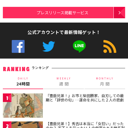
プレスリリース掲載サービス
公式アカウントで最新情報ゲット！
ランキング
RANKING
DAILY
WEEKLY
MONTHLY
24時間
週 間
月 間
『豊臣兄弟！』お市と柴田勝家、自刃しての最
1
期と「辞世の句」…運命を共にした２人の悲劇
【豊臣兄弟！】秀吉は本当に「女狂い」だった
2
のか？ 天下人を彩った11人の側室たちを時系列