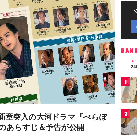
RAN
DA
2
1
2
新章突入の大河ドラマ『べらぼ
放送のあらすじ＆予告が公開