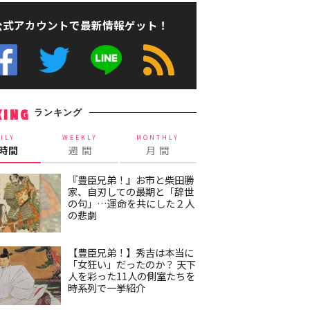
公式アカウントで最新情報ゲット！
ランキング
KING
ILY
WEEKLY
MONTHLY
4時間
週 間
月 間
『豊臣兄弟！』お市と柴田勝
家、自刃しての最期と「辞世
の句」…運命を共にした２人
の悲劇
【豊臣兄弟！】秀吉は本当に
「女狂い」だったのか？ 天下
人を彩った11人の側室たちを
時系列で一挙紹介