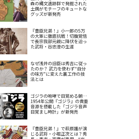
森の縄文遺跡群で発掘された
土偶がモチーフのキュートな
グッズが新発売
『豊臣兄弟！』小一郎の5万
の大軍に徹底抗戦！切腹覚悟
で長宗我部元親に降伏を迫っ
た武将・谷忠澄の生涯
なぜ浅井の旧臣は秀吉に従っ
たのか？ 武力を使わず“自分
の味方”に変えた裏工作の技
法とは
ゴジラの咆哮で目覚める朝…
1954年公開『ゴジラ』の貴重
音源を搭載した「ゴジラ音声
目覚まし時計」が新発売
『豊臣兄弟！』で萩原護が演
じる武将・小堀正次とは？秀
長・秀吉・家康が重用、“出