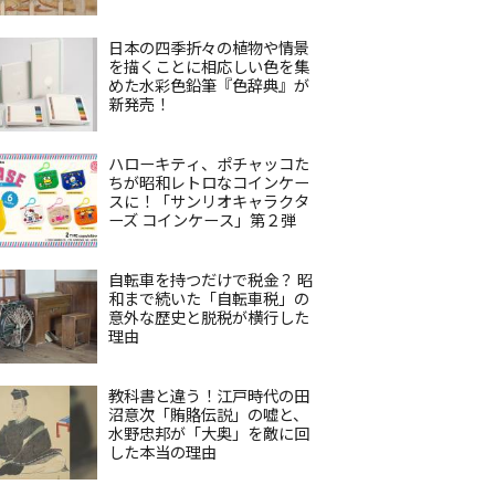
日本の四季折々の植物や情景
を描くことに相応しい色を集
めた水彩色鉛筆『色辞典』が
新発売！
ハローキティ、ポチャッコた
ちが昭和レトロなコインケー
スに！「サンリオキャラクタ
ーズ コインケース」第２弾
自転車を持つだけで税金？ 昭
和まで続いた「自転車税」の
意外な歴史と脱税が横行した
理由
教科書と違う！江戸時代の田
沼意次「賄賂伝説」の嘘と、
水野忠邦が「大奥」を敵に回
した本当の理由