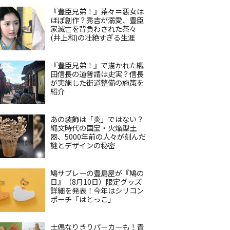
『豊臣兄弟！』茶々＝悪女は
ほぼ創作？秀吉が溺愛、豊臣
家滅亡を背負わされた茶々
(井上和)の壮絶すぎる生涯
『豊臣兄弟！』で描かれた織
田信長の道普請は史実？信長
が実施した街道整備の施策を
紹介
あの装飾は「炎」ではない？
縄文時代の国宝・火焔型土
器、5000年前の人々が刻んだ
謎とデザインの秘密
鳩サブレーの豊島屋が『鳩の
日』（8月10日）限定グッズ
詳細を発表！今年はシリコン
ポーチ「はとっこ」
土偶なりきりパーカーも！青