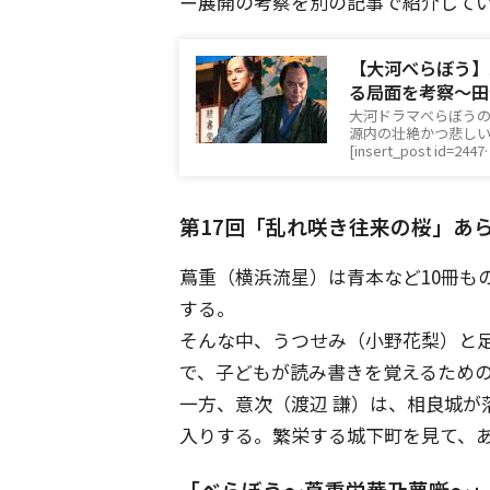
ー展開の考察を別の記事で紹介して
【大河べらぼう】
る局面を考察〜田
大河ドラマべらぼうの
源内の壮絶かつ悲し
[insert_post id=244
第17回「乱れ咲き往来の桜」あ
蔦重（横浜流星）は青本など10冊も
する。
そんな中、うつせみ（小野花梨）と足
で、子どもが読み書きを覚えるため
一方、意次（渡辺 謙）は、相良城が
入りする。繁栄する城下町を見て、
「べらぼう〜蔦重栄華乃夢噺〜