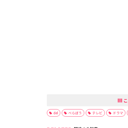
こ
del
べらぼう
テレビ
ドラマ