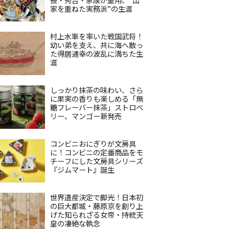
家を重ねた実務派”の生涯
村上水軍を率いた戦国武将！
幼い弟を支え、共に海へ散っ
た得居通幸の波乱に満ちた生
涯
しっかり抹茶の味わい、さら
に果実の香りも楽しめる「無
糖フレーバー抹茶」ストロベ
リー、マンゴー新発売
コンビニおにぎりが文房具
に！コンビニの定番商品をモ
チーフにした文房具シリーズ
『ジムマート』誕生
世界遺産決定で脚光！日本初
の巨大都城・藤原京を創り上
げた知られざる女帝・持統天
皇の凄絶な執念