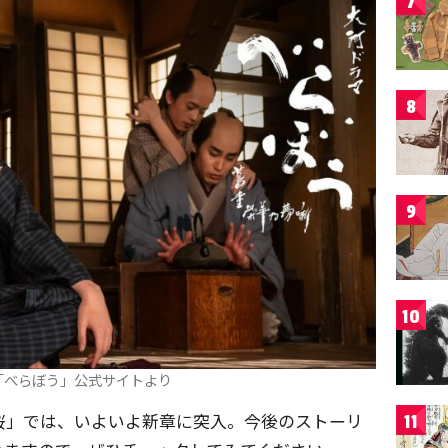
7
8
9
10
「べらぼう」公式サイトより
桜」では、いよいよ新章に突入。今後のストーリ
11