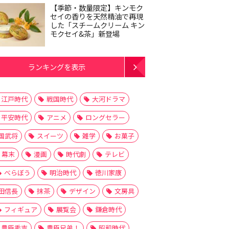
【季節・数量限定】キンモク
セイの香りを天然精油で再現
した「スチームクリーム キン
モクセイ&茶」新登場
ランキングを表示
江戸時代
戦国時代
大河ドラマ
平安時代
アニメ
ロングセラー
国武将
スイーツ
雑学
お菓子
幕末
漫画
時代劇
テレビ
べらぼう
明治時代
徳川家康
田信長
抹茶
デザイン
文房具
フィギュア
展覧会
鎌倉時代
豊臣秀吉
豊臣兄弟！
昭和時代