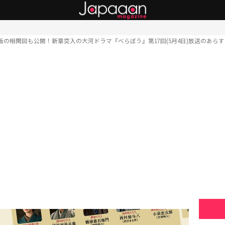
版の相関図も公開！新章突入の大河ドラマ『べらぼう』第17回(5月4日)放送のあら