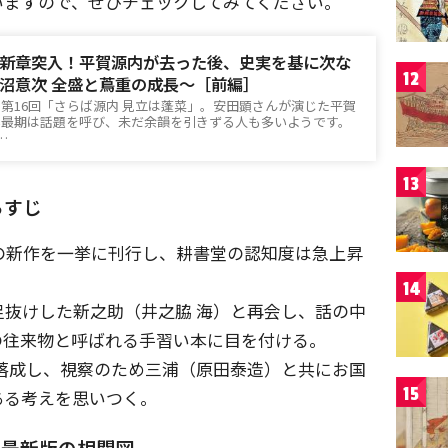
いますので、ぜひチェックしてみてください。
新章突入！平賀源内が去った後、史実を基に次な
12
沼意次 全盛と蔦重の成長〜［前編］
第16回「さらば源内 見立は蓬菜」。安田顕さんが演じた平賀
い最期は話題を呼び、未だ余韻を引きずる人も多いようです。
7…
13
らすじ
の新作を一挙に刊行し、耕書堂の認知度は急上昇
14
抜けした新之助（井之脇 海）と再会し、話の中
の往来物と呼ばれる手習い本に目を付ける。
落成し、視察のため三浦（原田泰造）と共にお国
15
ある考えを思いつく。
」最新版の相関図