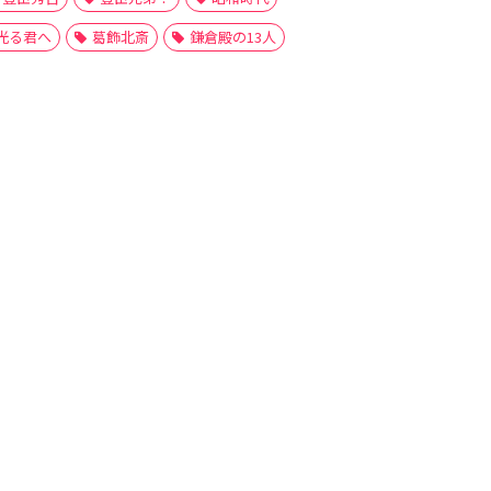
光る君へ
葛飾北斎
鎌倉殿の13人