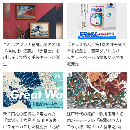
これはアツい！葛飾北斎の名作
『ドラえもん』第1巻の発売50周
『神奈川沖浪裏』『赤富士』を
年を記念し、豪華ダブルカバー
刺しゅうで描く手芸キットが誕
＆カラーページ収録版が期間限
生
定発売！
新千円札の図柄に採用された
江戸時代の絵師・歌川国芳の名
「冨嶽三十六景 神奈川沖浪裏」
画がモチーフの「進撃の巨人」
にフォーカスした特別展「北斎
コラボ浮世絵『巨人襲来之図』