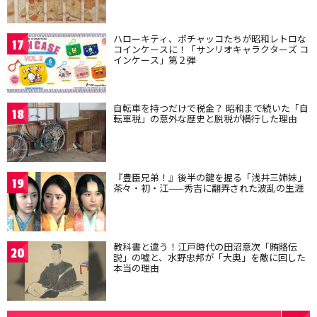
ハローキティ、ポチャッコたちが昭和レトロな
17
コインケースに！「サンリオキャラクターズ コ
インケース」第２弾
自転車を持つだけで税金？ 昭和まで続いた「自
18
転車税」の意外な歴史と脱税が横行した理由
『豊臣兄弟！』後半の鍵を握る「浅井三姉妹」
19
茶々・初・江——秀吉に翻弄された波乱の生涯
教科書と違う！江戸時代の田沼意次「賄賂伝
20
説」の嘘と、水野忠邦が「大奥」を敵に回した
本当の理由