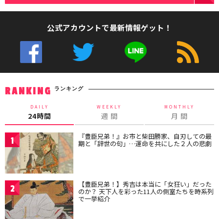
公式アカウントで最新情報ゲット！
ランキング
RANKING
DAILY
WEEKLY
MONTHLY
24時間
週 間
月 間
『豊臣兄弟！』お市と柴田勝家、自刃しての最
1
期と「辞世の句」…運命を共にした２人の悲劇
【豊臣兄弟！】秀吉は本当に「女狂い」だった
2
のか？ 天下人を彩った11人の側室たちを時系列
で一挙紹介