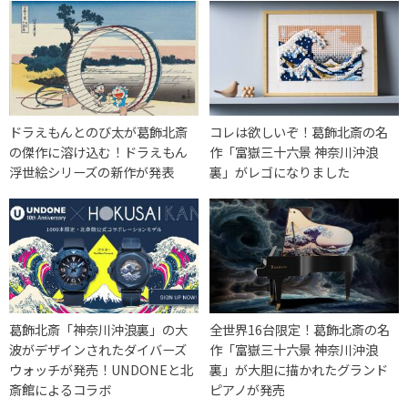
ドラえもんとのび太が葛飾北斎
コレは欲しいぞ！葛飾北斎の名
の傑作に溶け込む！ドラえもん
作「富嶽三十六景 神奈川沖浪
浮世絵シリーズの新作が発表
裏」がレゴになりました
葛飾北斎「神奈川沖浪裏」の大
全世界16台限定！葛飾北斎の名
波がデザインされたダイバーズ
作「富嶽三十六景 神奈川沖浪
ウォッチが発売！UNDONEと北
裏」が大胆に描かれたグランド
斎館によるコラボ
ピアノが発売