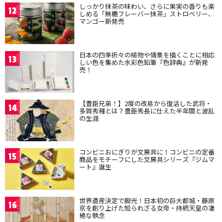
しっかり抹茶の味わい、さらに果実の香りも楽
12
しめる「無糖フレーバー抹茶」ストロベリー、
マンゴー新発売
日本の四季折々の植物や情景を描くことに相応
13
しい色を集めた水彩色鉛筆『色辞典』が新発
売！
【豊臣兄弟！】2度の改易から復活した武将・
14
多賀秀種とは？豊臣秀長に仕えた半年間と波乱
の生涯
コンビニおにぎりが文房具に！コンビニの定番
15
商品をモチーフにした文房具シリーズ『ジムマ
ート』誕生
世界遺産決定で脚光！日本初の巨大都城・藤原
16
京を創り上げた知られざる女帝・持統天皇の凄
絶な執念