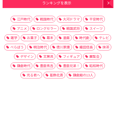
ランキングを表示
江戸時代
戦国時代
大河ドラマ
平安時代
アニメ
ロングセラー
戦国武将
スイーツ
雑学
お菓子
幕末
漫画
時代劇
テレビ
べらぼう
明治時代
徳川家康
織田信長
抹茶
デザイン
文房具
フィギュア
展覧会
鎌倉時代
豊臣秀吉
豊臣兄弟！
昭和時代
光る君へ
葛飾北斎
鎌倉殿の13人