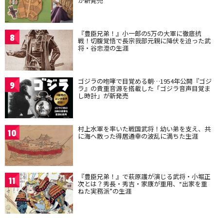
が新発売
『豊臣兄弟！』小一郎の5万の大軍に徹底抗
8
戦！切腹覚悟で長宗我部元親に降伏を迫った武
将・谷忠澄の生涯
ゴジラの咆哮で目覚める朝…1954年公開『ゴジ
9
ラ』の貴重音源を搭載した「ゴジラ音声目覚ま
し時計」が新発売
村上水軍を率いた戦国武将！幼い弟を支え、共
10
に海へ散った得居通幸の波乱に満ちた生涯
『豊臣兄弟！』で萩原護が演じる武将・小堀正
11
次とは？秀長・秀吉・家康が重用、“出家を重
ねた実務派”の生涯