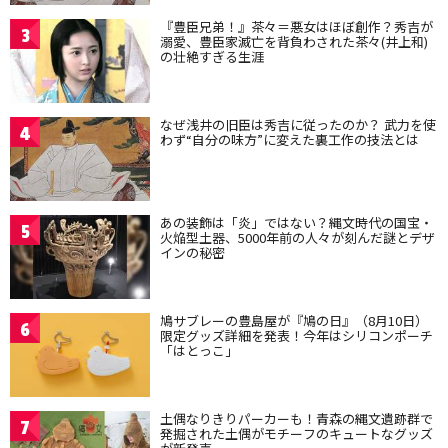
『豊臣兄弟！』茶々＝悪女はほぼ創作？秀吉が
3
溺愛、豊臣家滅亡を背負わされた茶々(井上和)
の壮絶すぎる生涯
なぜ浅井の旧臣は秀吉に従ったのか？ 武力を使
4
わず“自分の味方”に変えた裏工作の技法とは
あの装飾は「炎」ではない？縄文時代の国宝・
5
火焔型土器、5000年前の人々が刻んだ謎とデザ
インの秘密
鳩サブレーの豊島屋が『鳩の日』（8月10日）
6
限定グッズ詳細を発表！今年はシリコンポーチ
「はとっこ」
土偶なりきりパーカーも！青森の縄文遺跡群で
7
発掘された土偶がモチーフのキュートなグッズ