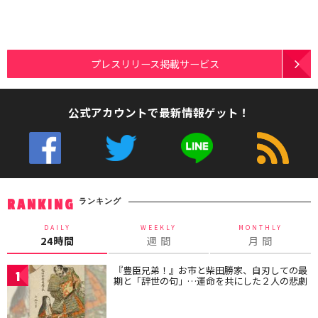
プレスリリース掲載サービス
公式アカウントで最新情報ゲット！
ランキング
RANKING
DAILY
WEEKLY
MONTHLY
24時間
週 間
月 間
『豊臣兄弟！』お市と柴田勝家、自刃しての最
1
期と「辞世の句」…運命を共にした２人の悲劇