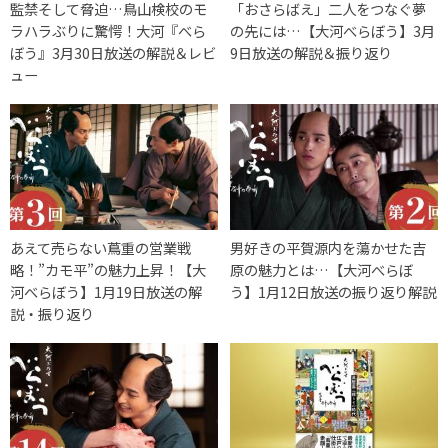
監禁そして脅迫…鳥山検校のモ
「おさらばえ」二人をつなぐ夢
ラハラぶりに驚愕！大河『べら
の先には…【大河べらぼう】3月
ぼう』3月30日放送の解説＆レビ
9日放送の解説＆振り返り
ュー
あえて売らない蔦重の営業戦
男好きの平賀源内を蕩かせた吉
略！”カモ平”の魅力上昇！【大
原の魅力とは…【大河べらぼ
河べらぼう】1月19日放送の解
う】1月12日放送の振り返り解説
説・振り返り