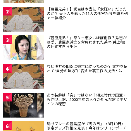
【豊臣兄弟！】秀吉は本当に「女狂い」だった
2
のか？ 天下人を彩った11人の側室たちを時系列
で一挙紹介
『豊臣兄弟！』茶々＝悪女はほぼ創作？秀吉が
3
溺愛、豊臣家滅亡を背負わされた茶々(井上和)
の壮絶すぎる生涯
なぜ浅井の旧臣は秀吉に従ったのか？ 武力を使
4
わず“自分の味方”に変えた裏工作の技法とは
あの装飾は「炎」ではない？縄文時代の国宝・
5
火焔型土器、5000年前の人々が刻んだ謎とデザ
インの秘密
鳩サブレーの豊島屋が『鳩の日』（8月10日）
6
限定グッズ詳細を発表！今年はシリコンポーチ