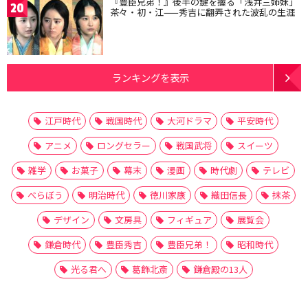
『豊臣兄弟！』後半の鍵を握る「浅井三姉妹」
20
茶々・初・江——秀吉に翻弄された波乱の生涯
ランキングを表示
江戸時代
戦国時代
大河ドラマ
平安時代
アニメ
ロングセラー
戦国武将
スイーツ
雑学
お菓子
幕末
漫画
時代劇
テレビ
べらぼう
明治時代
徳川家康
織田信長
抹茶
デザイン
文房具
フィギュア
展覧会
鎌倉時代
豊臣秀吉
豊臣兄弟！
昭和時代
光る君へ
葛飾北斎
鎌倉殿の13人