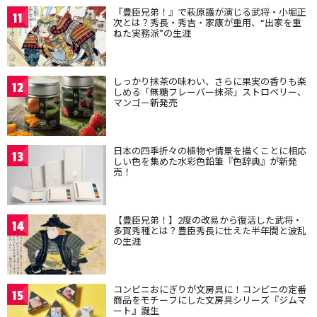
『豊臣兄弟！』で萩原護が演じる武将・小堀正
11
次とは？秀長・秀吉・家康が重用、“出家を重
ねた実務派”の生涯
しっかり抹茶の味わい、さらに果実の香りも楽
12
しめる「無糖フレーバー抹茶」ストロベリー、
マンゴー新発売
日本の四季折々の植物や情景を描くことに相応
13
しい色を集めた水彩色鉛筆『色辞典』が新発
売！
【豊臣兄弟！】2度の改易から復活した武将・
14
多賀秀種とは？豊臣秀長に仕えた半年間と波乱
の生涯
コンビニおにぎりが文房具に！コンビニの定番
15
商品をモチーフにした文房具シリーズ『ジムマ
ート』誕生