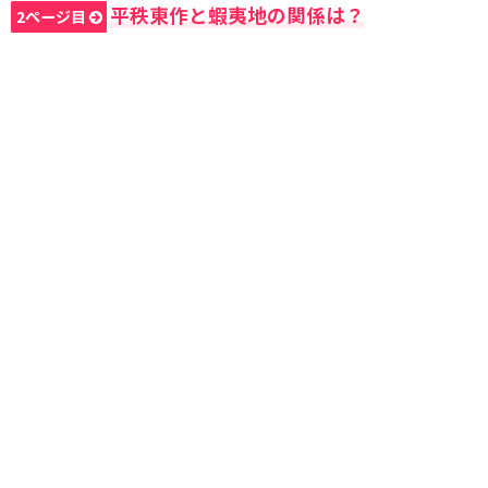
平秩東作と蝦夷地の関係は？
2ページ目