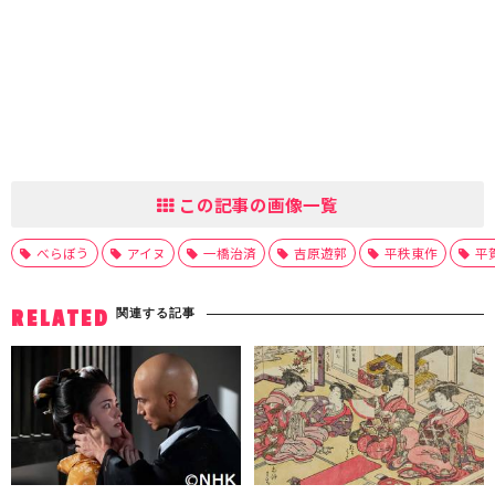
この記事の画像一覧
べらぼう
アイヌ
一橋治済
吉原遊郭
平秩東作
平
関連する記事
RELATED