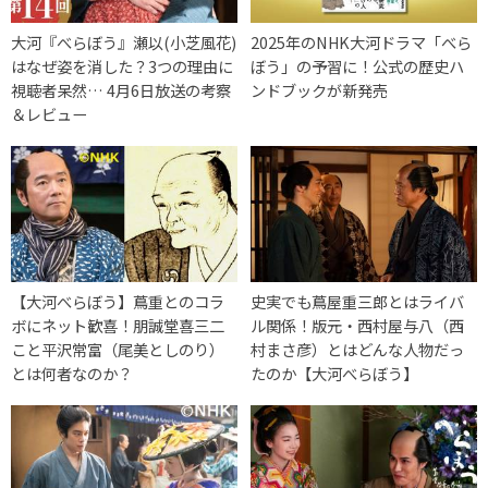
大河『べらぼう』瀬以(小芝風花)
2025年のNHK大河ドラマ「べら
はなぜ姿を消した？3つの理由に
ぼう」の予習に！公式の歴史ハ
視聴者呆然… 4月6日放送の考察
ンドブックが新発売
＆レビュー
【大河べらぼう】蔦重とのコラ
史実でも蔦屋重三郎とはライバ
ボにネット歓喜！朋誠堂喜三二
ル関係！版元・西村屋与八（西
こと平沢常富（尾美としのり）
村まさ彦）とはどんな人物だっ
とは何者なのか？
たのか【大河べらぼう】