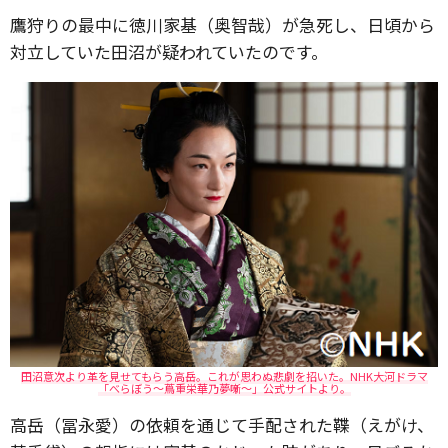
鷹狩りの最中に徳川家基（奥智哉）が急死し、日頃から
対立していた田沼が疑われていたのです。
田沼意次より革を見せてもらう高岳。これが思わぬ悲劇を招いた。NHK大河ドラマ
「べらぼう～蔦重栄華乃夢噺～」公式サイトより。
高岳（冨永愛）の依頼を通じて手配された鞢（えがけ、