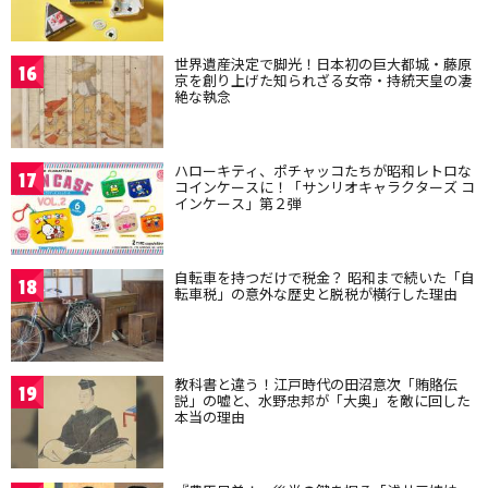
世界遺産決定で脚光！日本初の巨大都城・藤原
16
京を創り上げた知られざる女帝・持統天皇の凄
絶な執念
ハローキティ、ポチャッコたちが昭和レトロな
17
コインケースに！「サンリオキャラクターズ コ
インケース」第２弾
自転車を持つだけで税金？ 昭和まで続いた「自
18
転車税」の意外な歴史と脱税が横行した理由
教科書と違う！江戸時代の田沼意次「賄賂伝
19
説」の嘘と、水野忠邦が「大奥」を敵に回した
本当の理由