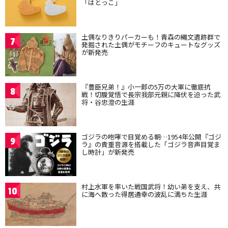
「はとっこ」
土偶なりきりパーカーも！青森の縄文遺跡群で
7
発掘された土偶がモチーフのキュートなグッズ
が新発売
『豊臣兄弟！』小一郎の5万の大軍に徹底抗
8
戦！切腹覚悟で長宗我部元親に降伏を迫った武
将・谷忠澄の生涯
ゴジラの咆哮で目覚める朝…1954年公開『ゴジ
9
ラ』の貴重音源を搭載した「ゴジラ音声目覚ま
し時計」が新発売
村上水軍を率いた戦国武将！幼い弟を支え、共
10
に海へ散った得居通幸の波乱に満ちた生涯