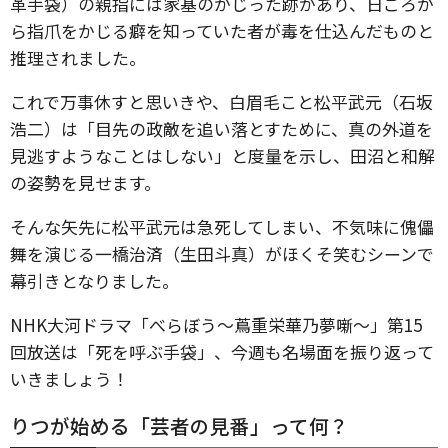
革手袋）の親指には家基のかじった跡があり、日ごろか
ら指爪をかじる癖を知っていた者が毒を仕込んだものと
推理されました。
これで万事休すと思いきや、白眉毛こと松平武元（石坂
浩二）は「目先の政敵を追い落とすために、真の外道を
見逃すようなことはしない」と度量を示し、田沼と和解
の姿勢を見せます。
そんな矢先に松平武元は急死してしまい、不気味に傀儡
舞を演じる一橋治済（生田斗真）がほくそ笑むシーンで
幕引きとなりました。
NHK大河ドラマ「べらぼう～蔦重栄華乃夢噺～」第15
回放送は「死を呼ぶ手袋」、今週も名場面を振り返って
いきましょう！
りつが始める「芸者の見番」って何？