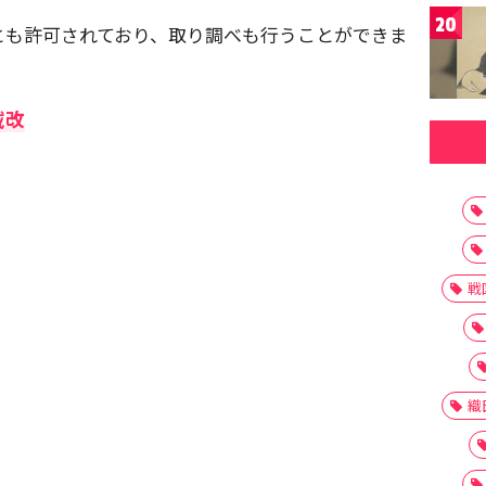
20
とも許可されており、取り調べも行うことができま
賊改
戦
織