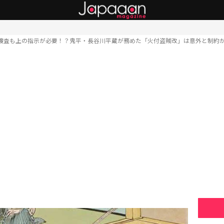
捜査も上の指示が必要！？鬼平・長谷川平蔵が務めた「火付盗賊改」は意外と制約