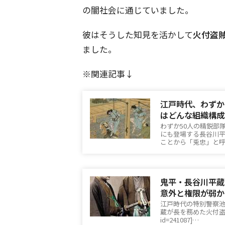
の闇社会に通じていました。
彼はそうした知見を活かして
火付盗
ました。
※関連記事↓
江戸時代、わずか
はどんな組織構成
わずか50人の精鋭部
にも登場する長谷川
ことから「兎忠」と
鬼平・長谷川平蔵
意外と権限が弱か
江戸時代の特別警察
蔵が長を務めた火付盗賊
id=241087]…