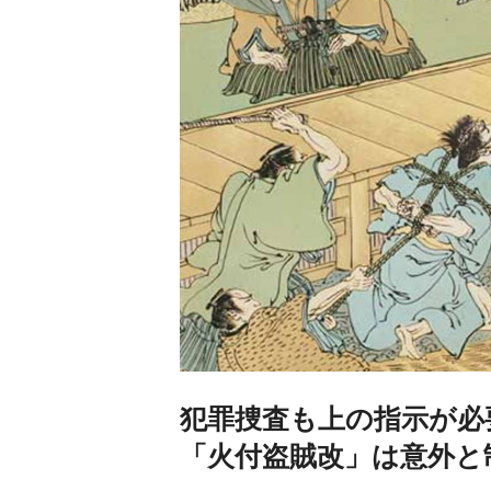
犯罪捜査も上の指示が必
「火付盗賊改」は意外と