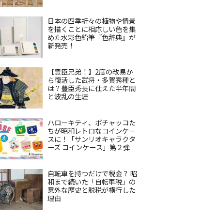
日本の四季折々の植物や情景
を描くことに相応しい色を集
めた水彩色鉛筆『色辞典』が
新発売！
【豊臣兄弟！】2度の改易か
ら復活した武将・多賀秀種と
は？豊臣秀長に仕えた半年間
と波乱の生涯
ハローキティ、ポチャッコた
ちが昭和レトロなコインケー
スに！「サンリオキャラクタ
ーズ コインケース」第２弾
自転車を持つだけで税金？ 昭
和まで続いた「自転車税」の
意外な歴史と脱税が横行した
理由