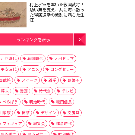
村上水軍を率いた戦国武将！
幼い弟を支え、共に海へ散っ
た得居通幸の波乱に満ちた生
涯
ランキングを表示
江戸時代
戦国時代
大河ドラマ
平安時代
アニメ
ロングセラー
国武将
スイーツ
雑学
お菓子
幕末
漫画
時代劇
テレビ
べらぼう
明治時代
織田信長
川家康
抹茶
デザイン
文房具
フィギュア
展覧会
鎌倉時代
豊臣秀吉
豊臣兄弟！
昭和時代