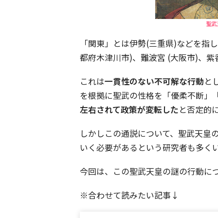
聖武
「関東」とは伊勢(三重県)などを指し
都府木津川市)、難波宮 (大阪市)、
これは
一貫性のない不可解な行動
と
を根拠に聖武の性格を「優柔不断」「
左右されて政策が変転した
と否定的
しかしこの通説について、聖武天皇
いく必要があるという研究者も多く
今回は、この聖武天皇の謎の行動に
※合わせて読みたい記事↓