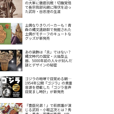
の大軍に徹底抗戦！切腹覚悟
で長宗我部元親に降伏を迫っ
た武将・谷忠澄の生涯
土偶なりきりパーカーも！青
森の縄文遺跡群で発掘された
土偶がモチーフのキュートな
グッズが新発売
あの装飾は「炎」ではない？
縄文時代の国宝・火焔型土
器、5000年前の人々が刻んだ
謎とデザインの秘密
ゴジラの咆哮で目覚める朝…
1954年公開『ゴジラ』の貴重
音源を搭載した「ゴジラ音声
目覚まし時計」が新発売
『豊臣兄弟！』で萩原護が演
じる武将・小堀正次とは？秀
長・秀吉・家康が重用、“出