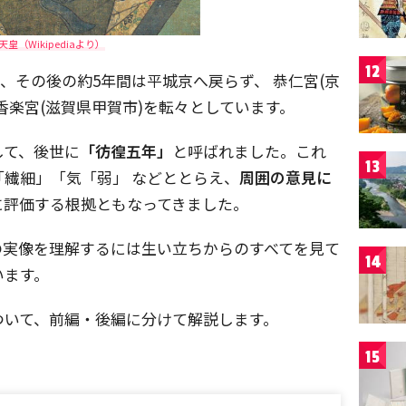
天皇（Wikipediaより）
12
、その後の約5年間は平城京へ戻らず、 恭仁宮(京
紫香楽宮(滋賀県甲賀市)を転々としています。
して、後世に
「彷徨五年」
と呼ばれました。これ
13
繊細」「気「弱」 などととらえ、
周囲の意見に
に評価する根拠ともなってきました。
の実像を理解するには生い立ちからのすべてを見て
14
います。
ついて、前編・後編に分けて解説します。
15