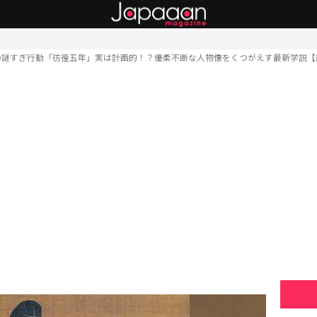
の謎すぎ行動「彷徨五年」実は計画的！？優柔不断な人物像をくつがえす最新学説【