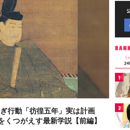
RAN
DA
2
1
2
すぎ行動「彷徨五年」実は計画
をくつがえす最新学説【前編】