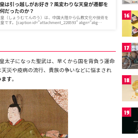
皇は引っ越しがお好き？風変わりな天皇が遷都を
何だったのか？
16
天皇（しょうむてんのう）は、中国大陸から仏教文化や技術を
aption id="attachment_228593" align="alig…
17
で皇太子になった聖武は、早くから国を背負う運命
は天災や疫病の流行、貴族の争いなどに悩まされ
います
。
18
19