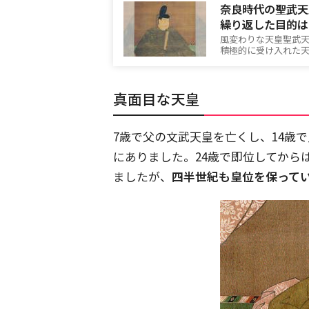
奈良時代の聖武天
繰り返した目的は
風変わりな天皇聖武
積極的に受け入れた天皇です。[c
真面目な天皇
7歳で父の文武天皇を亡くし、14歳
にありました。24歳で即位してから
ましたが、
四半世紀も皇位を保って