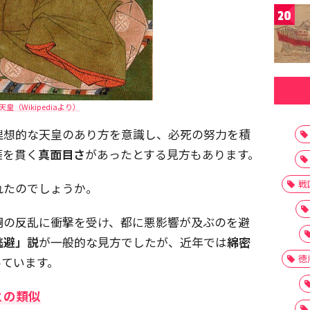
20
天皇（Wikipediaより）
理想的な天皇のあり方を意識し、必死の努力を積
涯を貫く
真面目さ
があったとする見方もあります。
戦
れたのでしょうか。
嗣の反乱に衝撃を受け、都に悪影響が及ぶのを避
逃避」説
が一般的な見方でしたが、近年では
綿密
徳
っています。
との類似