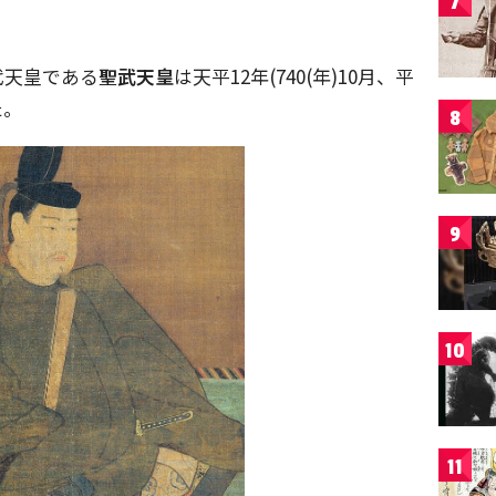
7
代天皇である
聖武天皇
は天平12年(740(年)10月、平
た。
8
9
10
11