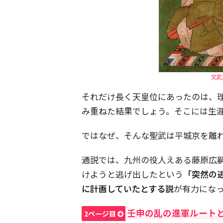
文武
それだけ長く天皇位にあったのは、
み重ねた結果でしょう。そこには生
ではなぜ、そんな聖武は平城京を離
通説では、九州の役人えある藤原広
けようと逃げ出したという
「突然の
に計画していたとする説
が有力にな
壬申の乱の進軍ルート
2ページ目