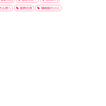
光る君へ
葛飾北斎
鎌倉殿の13人