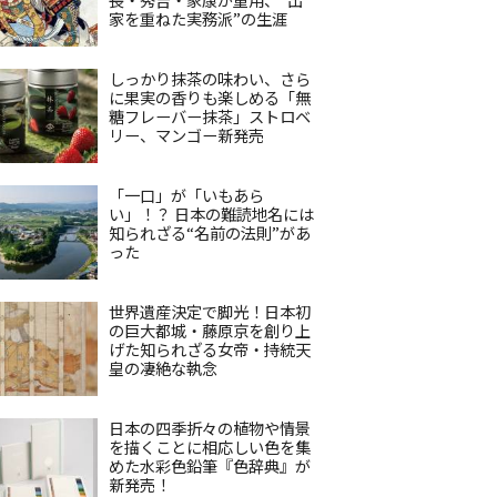
家を重ねた実務派”の生涯
しっかり抹茶の味わい、さら
に果実の香りも楽しめる「無
糖フレーバー抹茶」ストロベ
リー、マンゴー新発売
「一口」が「いもあら
い」！？ 日本の難読地名には
知られざる“名前の法則”があ
った
世界遺産決定で脚光！日本初
の巨大都城・藤原京を創り上
げた知られざる女帝・持統天
皇の凄絶な執念
日本の四季折々の植物や情景
を描くことに相応しい色を集
めた水彩色鉛筆『色辞典』が
新発売！