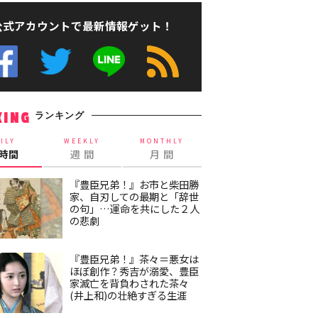
公式アカウントで最新情報ゲット！
ランキング
KING
ILY
WEEKLY
MONTHLY
4時間
週 間
月 間
『豊臣兄弟！』お市と柴田勝
家、自刃しての最期と「辞世
の句」…運命を共にした２人
の悲劇
『豊臣兄弟！』茶々＝悪女は
ほぼ創作？秀吉が溺愛、豊臣
家滅亡を背負わされた茶々
(井上和)の壮絶すぎる生涯