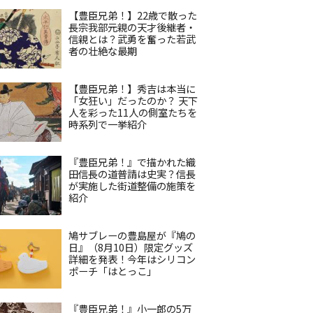
【豊臣兄弟！】22歳で散った
長宗我部元親の天才後継者・
信親とは？武勇を奮った若武
者の壮絶な最期
【豊臣兄弟！】秀吉は本当に
「女狂い」だったのか？ 天下
人を彩った11人の側室たちを
時系列で一挙紹介
『豊臣兄弟！』で描かれた織
田信長の道普請は史実？信長
が実施した街道整備の施策を
紹介
鳩サブレーの豊島屋が『鳩の
日』（8月10日）限定グッズ
詳細を発表！今年はシリコン
ポーチ「はとっこ」
『豊臣兄弟！』小一郎の5万