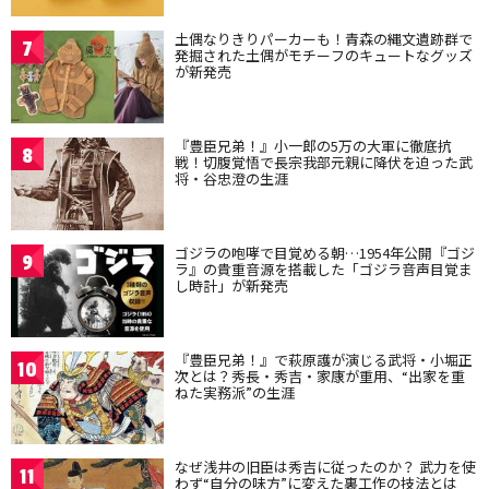
土偶なりきりパーカーも！青森の縄文遺跡群で
7
発掘された土偶がモチーフのキュートなグッズ
が新発売
『豊臣兄弟！』小一郎の5万の大軍に徹底抗
8
戦！切腹覚悟で長宗我部元親に降伏を迫った武
将・谷忠澄の生涯
ゴジラの咆哮で目覚める朝…1954年公開『ゴジ
9
ラ』の貴重音源を搭載した「ゴジラ音声目覚ま
し時計」が新発売
『豊臣兄弟！』で萩原護が演じる武将・小堀正
10
次とは？秀長・秀吉・家康が重用、“出家を重
ねた実務派”の生涯
なぜ浅井の旧臣は秀吉に従ったのか？ 武力を使
11
わず“自分の味方”に変えた裏工作の技法とは