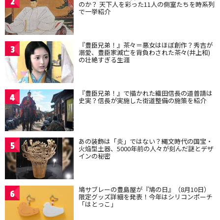
2
のか？ 天下人を彩った11人の側室たちを時系列
で一挙紹介
『豊臣兄弟！』茶々＝悪女はほぼ創作？秀吉が
3
溺愛、豊臣家滅亡を背負わされた茶々(井上和)
の壮絶すぎる生涯
『豊臣兄弟！』で描かれた織田信長の道普請は
4
史実？信長が実施した街道整備の施策を紹介
あの装飾は「炎」ではない？縄文時代の国宝・
5
火焔型土器、5000年前の人々が刻んだ謎とデザ
インの秘密
鳩サブレーの豊島屋が『鳩の日』（8月10日）
6
限定グッズ詳細を発表！今年はシリコンポーチ
「はとっこ」