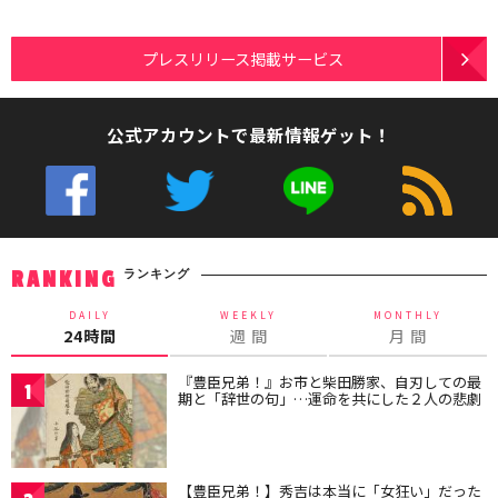
プレスリリース掲載サービス
公式アカウントで最新情報ゲット！
ランキング
RANKING
DAILY
WEEKLY
MONTHLY
24時間
週 間
月 間
『豊臣兄弟！』お市と柴田勝家、自刃しての最
1
期と「辞世の句」…運命を共にした２人の悲劇
【豊臣兄弟！】秀吉は本当に「女狂い」だった