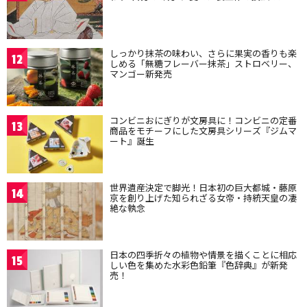
しっかり抹茶の味わい、さらに果実の香りも楽
12
しめる「無糖フレーバー抹茶」ストロベリー、
マンゴー新発売
コンビニおにぎりが文房具に！コンビニの定番
13
商品をモチーフにした文房具シリーズ『ジムマ
ート』誕生
世界遺産決定で脚光！日本初の巨大都城・藤原
14
京を創り上げた知られざる女帝・持統天皇の凄
絶な執念
日本の四季折々の植物や情景を描くことに相応
15
しい色を集めた水彩色鉛筆『色辞典』が新発
売！