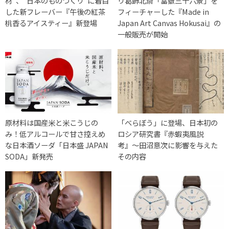
材”、”日本のものづくり”に着目
り葛飾北斎「富嶽三十六景」を
した新フレーバー『午後の紅茶
フィーチャーした『Made in
桃香るアイスティー』新登場
Japan Art Canvas Hokusai』の
一般販売が開始
原材料は国産米と米こうじの
「べらぼう」に登場、日本初の
み！低アルコールで甘さ控えめ
ロシア研究書『赤蝦夷風説
な日本酒ソーダ「日本盛 JAPAN
考』〜田沼意次に影響を与えた
SODA」新発売
その内容