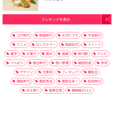
ランキングを表示
江戸時代
戦国時代
大河ドラマ
平安時代
アニメ
ロングセラー
戦国武将
スイーツ
雑学
お菓子
幕末
漫画
時代劇
テレビ
べらぼう
明治時代
徳川家康
織田信長
抹茶
デザイン
文房具
フィギュア
展覧会
鎌倉時代
豊臣秀吉
豊臣兄弟！
昭和時代
光る君へ
葛飾北斎
鎌倉殿の13人