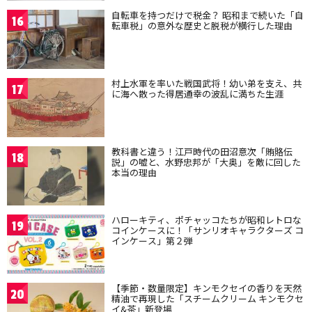
自転車を持つだけで税金？ 昭和まで続いた「自
16
転車税」の意外な歴史と脱税が横行した理由
村上水軍を率いた戦国武将！幼い弟を支え、共
17
に海へ散った得居通幸の波乱に満ちた生涯
教科書と違う！江戸時代の田沼意次「賄賂伝
18
説」の嘘と、水野忠邦が「大奥」を敵に回した
本当の理由
ハローキティ、ポチャッコたちが昭和レトロな
19
コインケースに！「サンリオキャラクターズ コ
インケース」第２弾
【季節・数量限定】キンモクセイの香りを天然
20
精油で再現した「スチームクリーム キンモクセ
イ&茶」新登場