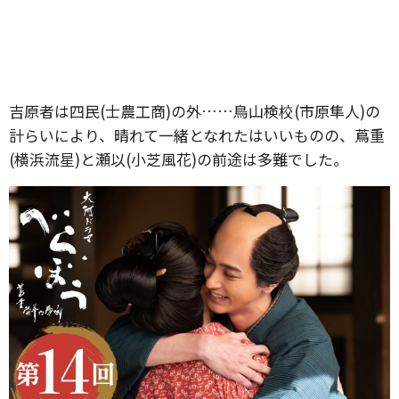
吉原者は四民(士農工商)の外……鳥山検校(市原隼人)の
計らいにより、晴れて一緒となれたはいいものの、蔦重
(横浜流星)と瀬以(小芝風花)の前途は多難でした。