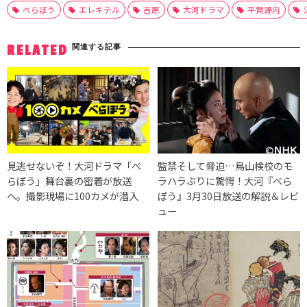
べらぼう
エレキテル
吉原
大河ドラマ
平賀源内
関連する記事
RELATED
見逃せないぞ！大河ドラマ「べ
監禁そして脅迫…鳥山検校のモ
らぼう」舞台裏の密着が放送
ラハラぶりに驚愕！大河『べら
へ。撮影現場に100カメが潜入
ぼう』3月30日放送の解説＆レビ
ュー