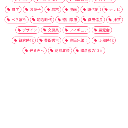
雑学
お菓子
幕末
漫画
時代劇
テレビ
べらぼう
明治時代
徳川家康
織田信長
抹茶
デザイン
文房具
フィギュア
展覧会
鎌倉時代
豊臣秀吉
豊臣兄弟！
昭和時代
光る君へ
葛飾北斎
鎌倉殿の13人