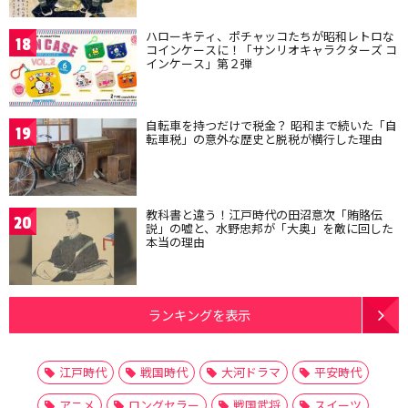
ハローキティ、ポチャッコたちが昭和レトロな
18
コインケースに！「サンリオキャラクターズ コ
インケース」第２弾
自転車を持つだけで税金？ 昭和まで続いた「自
19
転車税」の意外な歴史と脱税が横行した理由
教科書と違う！江戸時代の田沼意次「賄賂伝
20
説」の嘘と、水野忠邦が「大奥」を敵に回した
本当の理由
ランキングを表示
江戸時代
戦国時代
大河ドラマ
平安時代
アニメ
ロングセラー
戦国武将
スイーツ