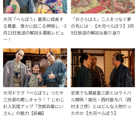
大河『べらぼう』着実に成長す
「おさらばえ」二人をつなぐ夢
る蔦重、俄かに起こる神隠し…3
の先には…【大河べらぼう】3月
月23日放送の解説＆堪能レビュ
9日放送の解説＆振り返り
ー！
大河ドラマ『べらぼう』つたや
史実でも蔦屋重三郎とはライバ
三兄弟の癒しキャラ！？ じわじ
ル関係！版元・西村屋与八（西
わ人気度アップ「次郎兵衛にい
村まさ彦）とはどんな人物だっ
さん」の魅力【前編】
たのか【大河べらぼう】