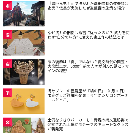
『豊臣兄弟！』で描かれた織田信長の道普請は
4
史実？信長が実施した街道整備の施策を紹介
なぜ浅井の旧臣は秀吉に従ったのか？ 武力を使
5
わず“自分の味方”に変えた裏工作の技法とは
あの装飾は「炎」ではない？縄文時代の国宝・
6
火焔型土器、5000年前の人々が刻んだ謎とデザ
インの秘密
鳩サブレーの豊島屋が『鳩の日』（8月10日）
7
限定グッズ詳細を発表！今年はシリコンポーチ
「はとっこ」
土偶なりきりパーカーも！青森の縄文遺跡群で
8
発掘された土偶がモチーフのキュートなグッズ
が新発売