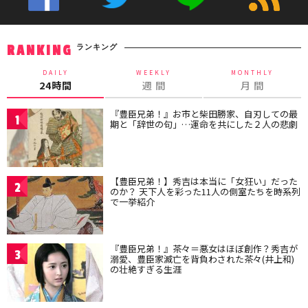
ランキング
RANKING
DAILY
WEEKLY
MONTHLY
24時間
週 間
月 間
『豊臣兄弟！』お市と柴田勝家、自刃しての最
1
期と「辞世の句」…運命を共にした２人の悲劇
【豊臣兄弟！】秀吉は本当に「女狂い」だった
2
のか？ 天下人を彩った11人の側室たちを時系列
で一挙紹介
『豊臣兄弟！』茶々＝悪女はほぼ創作？秀吉が
3
溺愛、豊臣家滅亡を背負わされた茶々(井上和)
の壮絶すぎる生涯