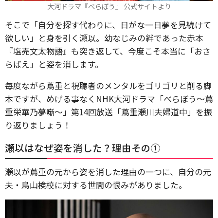
大河ドラマ『べらぼう』 公式サイトより
そこで「自分を探す代わりに、日がな一日夢を見続けて
欲しい」と身を引く瀬以。幼なじみの絆であった赤本
『塩売文太物語』も突き返して、今度こそ本当に「おさ
らばえ」と姿を消します。
毎度ながら蔦重と視聴者のメンタルをゴリゴリと削る脚
本ですが、めげる事なくNHK大河ドラマ「べらぼう～蔦
重栄華乃夢噺～」第14回放送「蔦重瀬川夫婦道中」を振
り返りましょう！
瀬以はなぜ姿を消した？理由その①
瀬以が蔦重の元から姿を消した理由の一つに、自分の元
夫・鳥山検校に対する世間の恨みがありました。