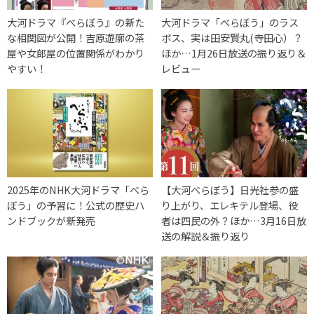
大河ドラマ『べらぼう』の新た
大河ドラマ「べらぼう」のラス
な相関図が公開！吉原遊廓の茶
ボス、実は田安賢丸(寺田心）？
屋や女郎屋の位置関係がわかり
ほか…1月26日放送の振り返り＆
やすい！
レビュー
2025年のNHK大河ドラマ「べら
【大河べらぼう】日光社参の盛
ぼう」の予習に！公式の歴史ハ
り上がり、エレキテル登場、役
ンドブックが新発売
者は四民の外？ほか…3月16日放
送の解説＆振り返り