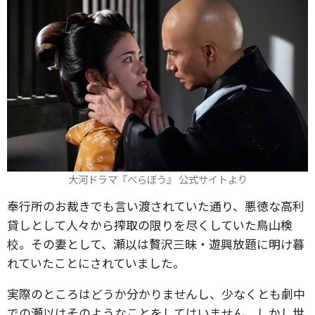
大河ドラマ『べらぼう』 公式サイトより
奉行所のお裁きでも言い渡されていた通り、悪徳な高利
貸しとして人々から搾取の限りを尽くしていた鳥山検
校。その妻として、瀬以は贅沢三昧・遊興放題に明け暮
れていたことにされていました。
実際のところはどうか分かりませんし、少なくとも劇中
での瀬以はそのようなことをしてはいません。しかし世