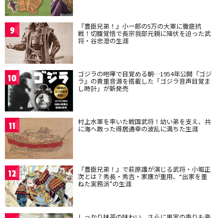
『豊臣兄弟！』小一郎の5万の大軍に徹底抗
9
戦！切腹覚悟で長宗我部元親に降伏を迫った武
将・谷忠澄の生涯
ゴジラの咆哮で目覚める朝…1954年公開『ゴジ
10
ラ』の貴重音源を搭載した「ゴジラ音声目覚ま
し時計」が新発売
村上水軍を率いた戦国武将！幼い弟を支え、共
11
に海へ散った得居通幸の波乱に満ちた生涯
『豊臣兄弟！』で萩原護が演じる武将・小堀正
12
次とは？秀長・秀吉・家康が重用、“出家を重
ねた実務派”の生涯
しっかり抹茶の味わい、さらに果実の香りも楽