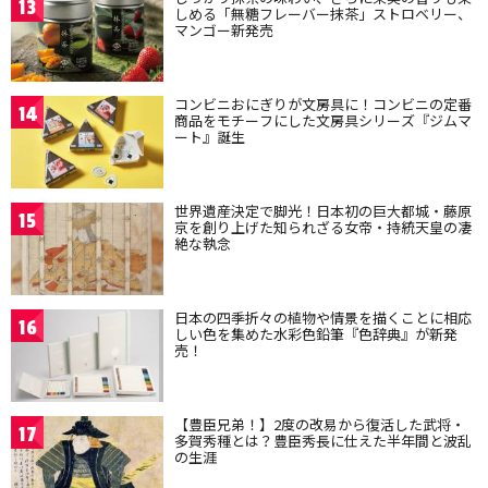
13
しめる「無糖フレーバー抹茶」ストロベリー、
マンゴー新発売
コンビニおにぎりが文房具に！コンビニの定番
14
商品をモチーフにした文房具シリーズ『ジムマ
ート』誕生
世界遺産決定で脚光！日本初の巨大都城・藤原
15
京を創り上げた知られざる女帝・持統天皇の凄
絶な執念
日本の四季折々の植物や情景を描くことに相応
16
しい色を集めた水彩色鉛筆『色辞典』が新発
売！
【豊臣兄弟！】2度の改易から復活した武将・
17
多賀秀種とは？豊臣秀長に仕えた半年間と波乱
の生涯