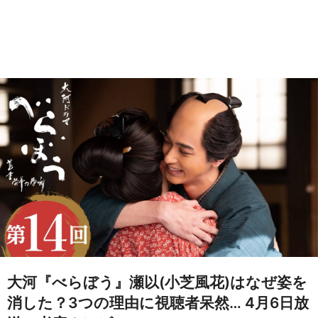
大河『べらぼう』瀬以(小芝風花)はなぜ姿を
消した？3つの理由に視聴者呆然… 4月6日放