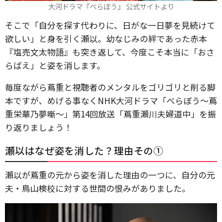
大河ドラマ『べらぼう』 公式サイトより
そこで「自分を探す代わりに、日がな一日夢を見続けて
欲しい」と身を引く瀬以。幼なじみの絆であった赤本
『塩売文太物語』も突き返して、今度こそ本当に「おさ
らばえ」と姿を消します。
毎度ながら蔦重と視聴者のメンタルをゴリゴリと削る脚
本ですが、めげる事なくNHK大河ドラマ「べらぼう～蔦
重栄華乃夢噺～」第14回放送「蔦重瀬川夫婦道中」を振
り返りましょう！
瀬以はなぜ姿を消した？理由その①
瀬以が蔦重の元から姿を消した理由の一つに、自分の元
夫・鳥山検校に対する世間の恨みがありました。