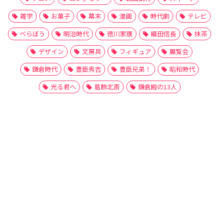
雑学
お菓子
幕末
漫画
時代劇
テレビ
べらぼう
明治時代
徳川家康
織田信長
抹茶
デザイン
文房具
フィギュア
展覧会
鎌倉時代
豊臣秀吉
豊臣兄弟！
昭和時代
光る君へ
葛飾北斎
鎌倉殿の13人