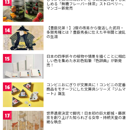
13
しめる「無糖フレーバー抹茶」ストロベリー、
マンゴー新発売
【豊臣兄弟！】2度の改易から復活した武将・
14
多賀秀種とは？豊臣秀長に仕えた半年間と波乱
の生涯
日本の四季折々の植物や情景を描くことに相応
15
しい色を集めた水彩色鉛筆『色辞典』が新発
売！
コンビニおにぎりが文房具に！コンビニの定番
16
商品をモチーフにした文房具シリーズ『ジムマ
ート』誕生
世界遺産決定で脚光！日本初の巨大都城・藤原
17
京を創り上げた知られざる女帝・持統天皇の凄
絶な執念