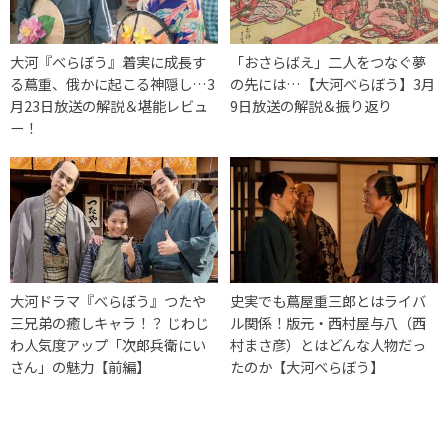
大河『べらぼう』着実に成長す
「おさらばえ」二人をつなぐ夢
る蔦重、俄かに起こる神隠し…3
の先には…【大河べらぼう】3月
月23日放送の解説＆堪能レビュ
9日放送の解説＆振り返り
ー！
大河ドラマ『べらぼう』つたや
史実でも蔦屋重三郎とはライバ
三兄弟の癒しキャラ！？ じわじ
ル関係！版元・西村屋与八（西
わ人気度アップ「次郎兵衛にい
村まさ彦）とはどんな人物だっ
さん」の魅力【前編】
たのか【大河べらぼう】