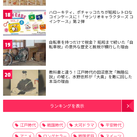
ハローキティ、ポチャッコたちが昭和レトロな
18
コインケースに！「サンリオキャラクターズ コ
インケース」第２弾
自転車を持つだけで税金？ 昭和まで続いた「自
19
転車税」の意外な歴史と脱税が横行した理由
教科書と違う！江戸時代の田沼意次「賄賂伝
20
説」の嘘と、水野忠邦が「大奥」を敵に回した
本当の理由
ランキングを表示
江戸時代
戦国時代
大河ドラマ
平安時代
アニメ
ロングセラー
戦国武将
スイーツ