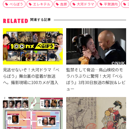
べらぼう
エレキテル
吉原
大河ドラマ
平賀源内
関連する記事
RELATED
見逃せないぞ！大河ドラマ「べ
監禁そして脅迫…鳥山検校のモ
らぼう」舞台裏の密着が放送
ラハラぶりに驚愕！大河『べら
へ。撮影現場に100カメが潜入
ぼう』3月30日放送の解説＆レビ
ュー