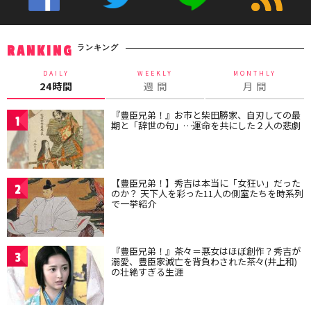
ランキング
RANKING
DAILY
WEEKLY
MONTHLY
24時間
週 間
月 間
『豊臣兄弟！』お市と柴田勝家、自刃しての最
1
期と「辞世の句」…運命を共にした２人の悲劇
【豊臣兄弟！】秀吉は本当に「女狂い」だった
2
のか？ 天下人を彩った11人の側室たちを時系列
で一挙紹介
『豊臣兄弟！』茶々＝悪女はほぼ創作？秀吉が
3
溺愛、豊臣家滅亡を背負わされた茶々(井上和)
の壮絶すぎる生涯