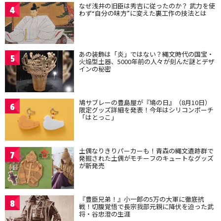
なぜ浅井の旧臣は秀吉に従ったのか？ 武力を使
4
わず“自分の味方”に変えた裏工作の技法とは
あの装飾は「炎」ではない？縄文時代の国宝・
5
火焔型土器、5000年前の人々が刻んだ謎とデザ
インの秘密
鳩サブレーの豊島屋が『鳩の日』（8月10日）
6
限定グッズ詳細を発表！今年はシリコンポーチ
「はとっこ」
土偶なりきりパーカーも！青森の縄文遺跡群で
7
発掘された土偶がモチーフのキュートなグッズ
が新発売
『豊臣兄弟！』小一郎の5万の大軍に徹底抗
8
戦！切腹覚悟で長宗我部元親に降伏を迫った武
将・谷忠澄の生涯