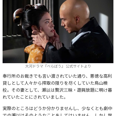
大河ドラマ『べらぼう』 公式サイトより
奉行所のお裁きでも言い渡されていた通り、悪徳な高利
貸しとして人々から搾取の限りを尽くしていた鳥山検
校。その妻として、瀬以は贅沢三昧・遊興放題に明け暮
れていたことにされていました。
実際のところはどうか分かりませんし、少なくとも劇中
での瀬以はそのようなことをしてはいません。しかし世