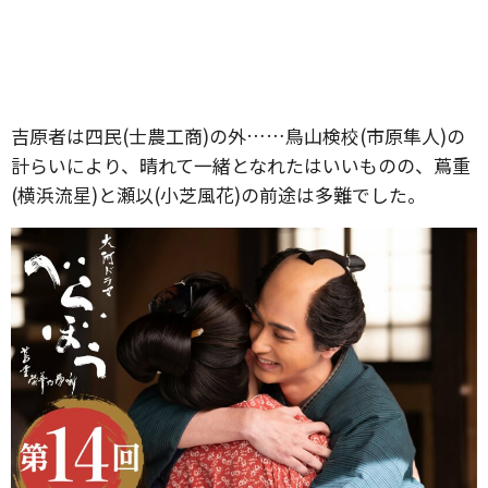
吉原者は四民(士農工商)の外……鳥山検校(市原隼人)の
計らいにより、晴れて一緒となれたはいいものの、蔦重
(横浜流星)と瀬以(小芝風花)の前途は多難でした。