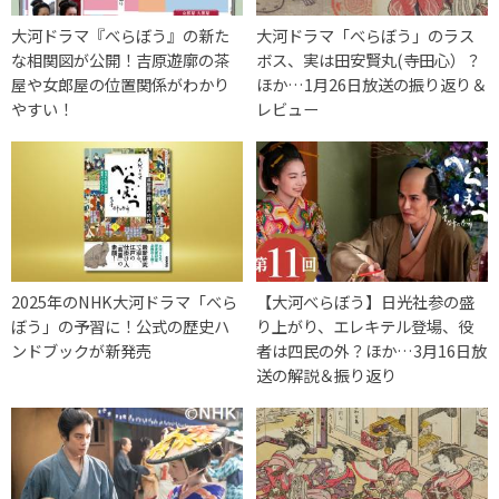
大河ドラマ『べらぼう』の新た
大河ドラマ「べらぼう」のラス
な相関図が公開！吉原遊廓の茶
ボス、実は田安賢丸(寺田心）？
屋や女郎屋の位置関係がわかり
ほか…1月26日放送の振り返り＆
やすい！
レビュー
2025年のNHK大河ドラマ「べら
【大河べらぼう】日光社参の盛
ぼう」の予習に！公式の歴史ハ
り上がり、エレキテル登場、役
ンドブックが新発売
者は四民の外？ほか…3月16日放
送の解説＆振り返り