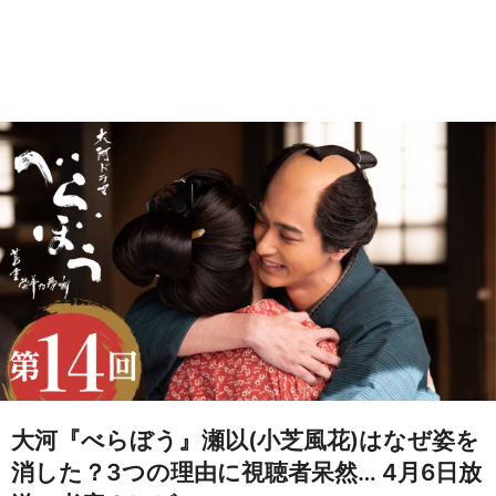
大河『べらぼう』瀬以(小芝風花)はなぜ姿を
消した？3つの理由に視聴者呆然… 4月6日放