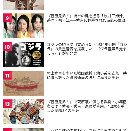
『豊臣兄弟！』後半の鍵を握る「浅井三姉妹」
9
茶々・初・江——秀吉に翻弄された波乱の生涯
ゴジラの咆哮で目覚める朝…1954年公開『ゴジ
10
ラ』の貴重音源を搭載した「ゴジラ音声目覚ま
し時計」が新発売
村上水軍を率いた戦国武将！幼い弟を支え、共
11
に海へ散った得居通幸の波乱に満ちた生涯
『豊臣兄弟！』で萩原護が演じる武将・小堀正
12
次とは？秀長・秀吉・家康が重用、“出家を重
ねた実務派”の生涯
しっかり抹茶の味わい、さらに果実の香りも楽