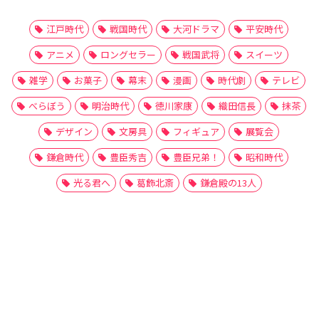
江戸時代
戦国時代
大河ドラマ
平安時代
アニメ
ロングセラー
戦国武将
スイーツ
雑学
お菓子
幕末
漫画
時代劇
テレビ
べらぼう
明治時代
徳川家康
織田信長
抹茶
デザイン
文房具
フィギュア
展覧会
鎌倉時代
豊臣秀吉
豊臣兄弟！
昭和時代
光る君へ
葛飾北斎
鎌倉殿の13人