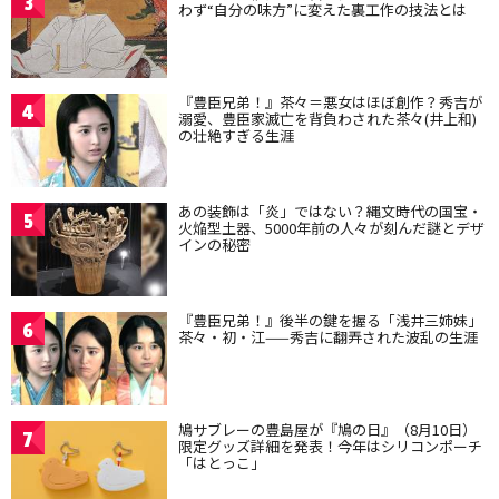
3
わず“自分の味方”に変えた裏工作の技法とは
『豊臣兄弟！』茶々＝悪女はほぼ創作？秀吉が
4
溺愛、豊臣家滅亡を背負わされた茶々(井上和)
の壮絶すぎる生涯
あの装飾は「炎」ではない？縄文時代の国宝・
5
火焔型土器、5000年前の人々が刻んだ謎とデザ
インの秘密
『豊臣兄弟！』後半の鍵を握る「浅井三姉妹」
6
茶々・初・江——秀吉に翻弄された波乱の生涯
鳩サブレーの豊島屋が『鳩の日』（8月10日）
7
限定グッズ詳細を発表！今年はシリコンポーチ
「はとっこ」