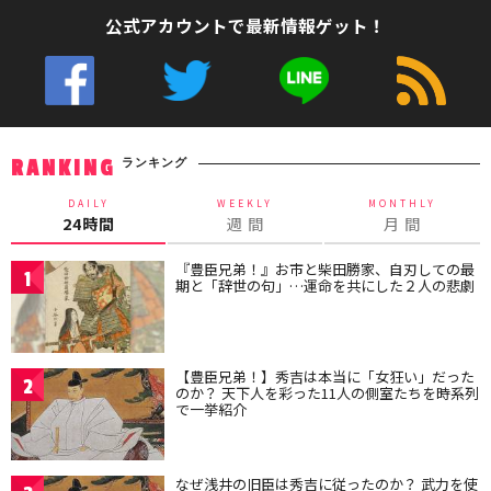
公式アカウントで最新情報ゲット！
ランキング
RANKING
DAILY
WEEKLY
MONTHLY
24時間
週 間
月 間
『豊臣兄弟！』お市と柴田勝家、自刃しての最
1
期と「辞世の句」…運命を共にした２人の悲劇
【豊臣兄弟！】秀吉は本当に「女狂い」だった
2
のか？ 天下人を彩った11人の側室たちを時系列
で一挙紹介
なぜ浅井の旧臣は秀吉に従ったのか？ 武力を使