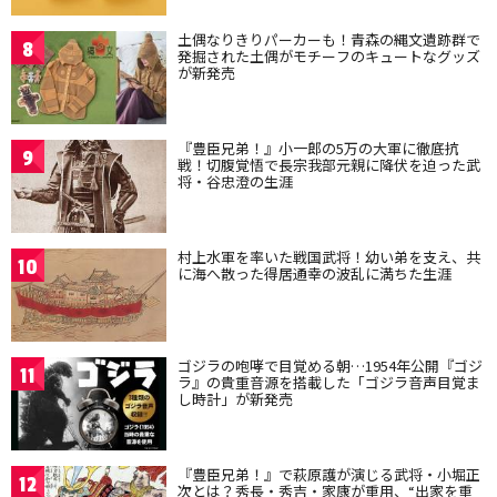
土偶なりきりパーカーも！青森の縄文遺跡群で
8
発掘された土偶がモチーフのキュートなグッズ
が新発売
『豊臣兄弟！』小一郎の5万の大軍に徹底抗
9
戦！切腹覚悟で長宗我部元親に降伏を迫った武
将・谷忠澄の生涯
村上水軍を率いた戦国武将！幼い弟を支え、共
10
に海へ散った得居通幸の波乱に満ちた生涯
ゴジラの咆哮で目覚める朝…1954年公開『ゴジ
11
ラ』の貴重音源を搭載した「ゴジラ音声目覚ま
し時計」が新発売
『豊臣兄弟！』で萩原護が演じる武将・小堀正
12
次とは？秀長・秀吉・家康が重用、“出家を重