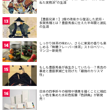
ねた実務派”の生涯
【豊臣兄弟！】2度の改易から復活した武将・
13
多賀秀種とは？豊臣秀長に仕えた半年間と波乱
の生涯
しっかり抹茶の味わい、さらに果実の香りも楽
14
しめる「無糖フレーバー抹茶」ストロベリー、
マンゴー新発売
もしも豊臣秀長が長生きしていたら…？秀吉の
15
暴走と豊臣家滅亡を防げた「最強のカリスマ
性」
日本の四季折々の植物や情景を描くことに相応
16
しい色を集めた水彩色鉛筆『色辞典』が新発
売！