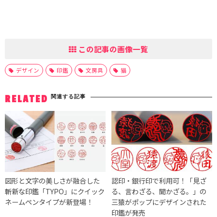
この記事の画像一覧
デザイン
印鑑
文房具
猫
関連する記事
RELATED
図形と文字の美しさが融合した
認印・銀行印で利用可！「見ざ
斬新な印鑑「TYPO」にクイック
る、言わざる、聞かざる。」の
ネームペンタイプが新登場！
三猿がポップにデザインされた
印鑑が発売