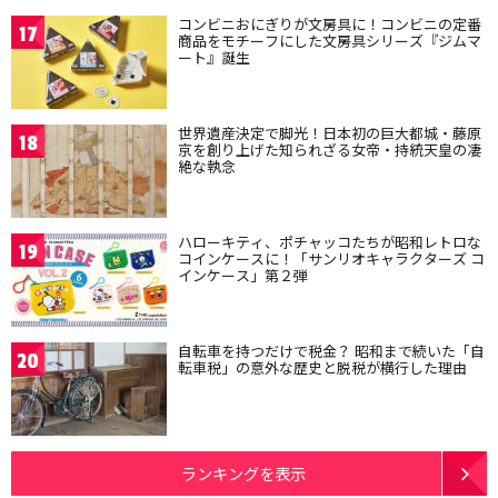
コンビニおにぎりが文房具に！コンビニの定番
17
商品をモチーフにした文房具シリーズ『ジムマ
ート』誕生
世界遺産決定で脚光！日本初の巨大都城・藤原
18
京を創り上げた知られざる女帝・持統天皇の凄
絶な執念
ハローキティ、ポチャッコたちが昭和レトロな
19
コインケースに！「サンリオキャラクターズ コ
インケース」第２弾
自転車を持つだけで税金？ 昭和まで続いた「自
20
転車税」の意外な歴史と脱税が横行した理由
ランキングを表示