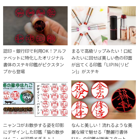
認印・銀行印で利用OK！アルフ
まるで高級リップみたい！口紅
ァベットに特化したオリジナル
みたいに回せば美しい色の印面
書体のステキ印鑑がピクスタン
が出てくる印鑑「LIPIN(リピ
プから登場
ン)」がステキ
ニャンコがお散歩する姿を印影
なんと美しい！流れるような美
にデザインした印鑑「猫の散歩
麗な線で魅せる「艶麗行書体
はんこ」が可愛すぎるよ！
SUI」の印鑑が販売スタート