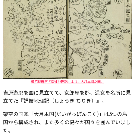
道陀楼麻阿『娼妓地理記』より、大月本國之圖。
吉原遊廓を国に見立てて、女郎屋を郡、遊女を名所に見
立てた『娼妓地理記（しょうぎ ちりき）』。
架空の国家「大月本国(だいがっぽんこく)」は5つの島
国から構成され、また多くの島々が国々を囲んでいまし
た。