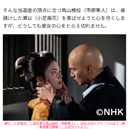
そんな当道座の頂点に立つ鳥山検校（市原隼人）は、身
請けした瀬以（小芝風花）を喜ばせようと心を尽くしま
すが、どうしても彼女の心をとらえ切れません。
瀬以（小芝風花）に詰め寄る鳥山検校（市原隼人）。NHK大河ドラマ「べらぼう～蔦
重栄華乃夢噺～」公式サイトより。