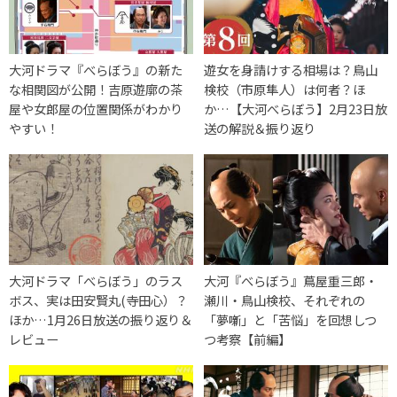
大河ドラマ『べらぼう』の新た
遊女を身請けする相場は？鳥山
な相関図が公開！吉原遊廓の茶
検校（市原隼人）は何者？ほ
屋や女郎屋の位置関係がわかり
か…【大河べらぼう】2月23日放
やすい！
送の解説＆振り返り
大河ドラマ「べらぼう」のラス
大河『べらぼう』蔦屋重三郎・
ボス、実は田安賢丸(寺田心）？
瀬川・鳥山検校、それぞれの
ほか…1月26日放送の振り返り＆
「夢噺」と「苦悩」を回想しつ
レビュー
つ考察【前編】