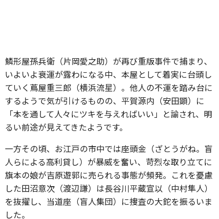
鱗形屋孫兵衛（片岡愛之助）が再び重版事件で捕まり、
いよいよ衰運が露わになる中、本屋として着実に台頭し
ていく蔦屋重三郎（横浜流星）。他人の不運を踏み台に
するようで気が引けるものの、平賀源内（安田顕）に
「本を通して人々にツキを与えればいい」と諭され、明
るい前途が見えてきたようです。
一方その頃、お江戸の市中では座頭金（ざとうがね。盲
人らによる高利貸し）が暴威を奮い、苛烈な取り立てに
旗本の娘が吉原遊郭に売られる事態が頻発。これを憂慮
した田沼意次（渡辺謙）は長谷川平蔵宣以（中村隼人）
を抜擢し、当道座（盲人集団）に捜査の大鉈を振るいま
した。