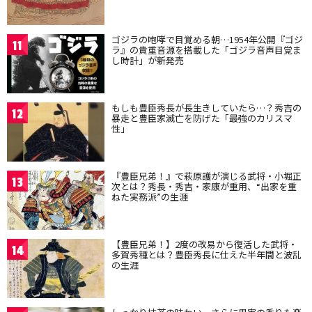
ゴジラの咆哮で目覚める朝…1954年公開『ゴジ
11
ラ』の貴重音源を搭載した「ゴジラ音声目覚ま
し時計」が新発売
もしも豊臣秀長が長生きしていたら…？秀吉の
12
暴走と豊臣家滅亡を防げた「最強のカリスマ
性」
『豊臣兄弟！』で萩原護が演じる武将・小堀正
13
次とは？秀長・秀吉・家康が重用、“出家を重
ねた実務派”の生涯
【豊臣兄弟！】2度の改易から復活した武将・
14
多賀秀種とは？豊臣秀長に仕えた半年間と波乱
の生涯