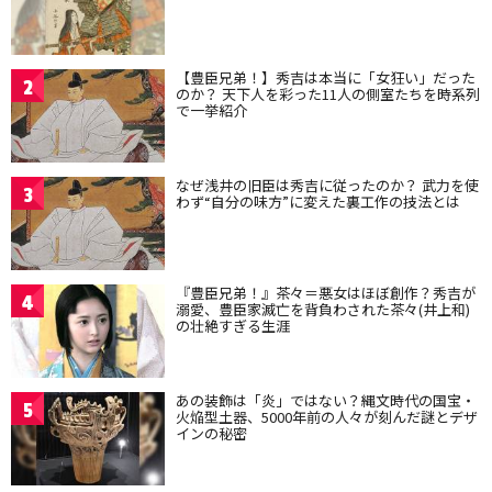
【豊臣兄弟！】秀吉は本当に「女狂い」だった
2
のか？ 天下人を彩った11人の側室たちを時系列
で一挙紹介
なぜ浅井の旧臣は秀吉に従ったのか？ 武力を使
3
わず“自分の味方”に変えた裏工作の技法とは
『豊臣兄弟！』茶々＝悪女はほぼ創作？秀吉が
4
溺愛、豊臣家滅亡を背負わされた茶々(井上和)
の壮絶すぎる生涯
あの装飾は「炎」ではない？縄文時代の国宝・
5
火焔型土器、5000年前の人々が刻んだ謎とデザ
インの秘密