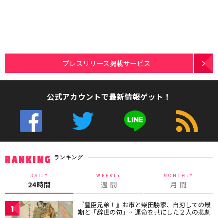
プレスリリース掲載サービス
公式アカウントで最新情報ゲット！
ランキング
RANKING
DAILY
WEEKLY
MONTHLY
24時間
週 間
月 間
『豊臣兄弟！』お市と柴田勝家、自刃しての最
1
期と「辞世の句」…運命を共にした２人の悲劇