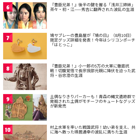
『豊臣兄弟！』後半の鍵を握る「浅井三姉妹」
6
茶々・初・江——秀吉に翻弄された波乱の生涯
鳩サブレーの豊島屋が『鳩の日』（8月10日）
7
限定グッズ詳細を発表！今年はシリコンポーチ
「はとっこ」
『豊臣兄弟！』小一郎の5万の大軍に徹底抗
8
戦！切腹覚悟で長宗我部元親に降伏を迫った武
将・谷忠澄の生涯
土偶なりきりパーカーも！青森の縄文遺跡群で
9
発掘された土偶がモチーフのキュートなグッズ
が新発売
村上水軍を率いた戦国武将！幼い弟を支え、共
10
に海へ散った得居通幸の波乱に満ちた生涯