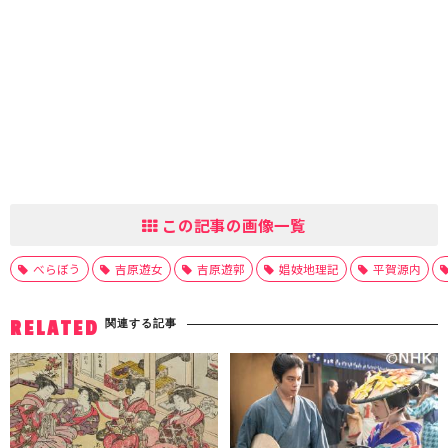
この記事の画像一覧
べらぼう
吉原遊女
吉原遊郭
娼妓地理記
平賀源内
関連する記事
RELATED