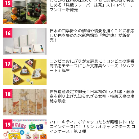
しっかり抹茶の味わい、さらに果実の香りも楽
15
しめる「無糖フレーバー抹茶」ストロベリー、
マンゴー新発売
日本の四季折々の植物や情景を描くことに相応
16
しい色を集めた水彩色鉛筆『色辞典』が新発
売！
コンビニおにぎりが文房具に！コンビニの定番
17
商品をモチーフにした文房具シリーズ『ジムマ
ート』誕生
世界遺産決定で脚光！日本初の巨大都城・藤原
18
京を創り上げた知られざる女帝・持統天皇の凄
絶な執念
ハローキティ、ポチャッコたちが昭和レトロな
19
コインケースに！「サンリオキャラクターズ コ
インケース」第２弾