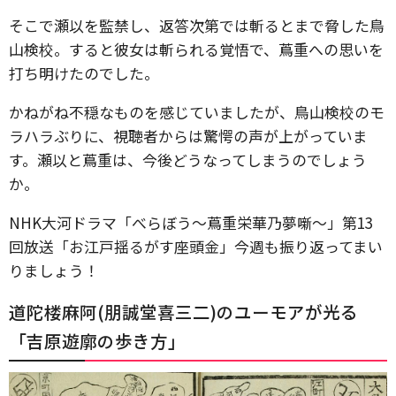
そこで瀬以を監禁し、返答次第では斬るとまで脅した鳥
山検校。すると彼女は斬られる覚悟で、蔦重への思いを
打ち明けたのでした。
かねがね不穏なものを感じていましたが、鳥山検校のモ
ラハラぶりに、視聴者からは驚愕の声が上がっていま
す。瀬以と蔦重は、今後どうなってしまうのでしょう
か。
NHK大河ドラマ「べらぼう～蔦重栄華乃夢噺～」第13
回放送「お江戸揺るがす座頭金」今週も振り返ってまい
りましょう！
道陀楼麻阿(朋誠堂喜三二)のユーモアが光る
「吉原遊廓の歩き方」