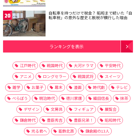
自転車を持つだけで税金？ 昭和まで続いた「自
20
転車税」の意外な歴史と脱税が横行した理由
ランキングを表示
江戸時代
戦国時代
大河ドラマ
平安時代
アニメ
ロングセラー
戦国武将
スイーツ
雑学
お菓子
幕末
漫画
時代劇
テレビ
べらぼう
明治時代
徳川家康
織田信長
抹茶
デザイン
文房具
フィギュア
展覧会
鎌倉時代
豊臣秀吉
豊臣兄弟！
昭和時代
光る君へ
葛飾北斎
鎌倉殿の13人