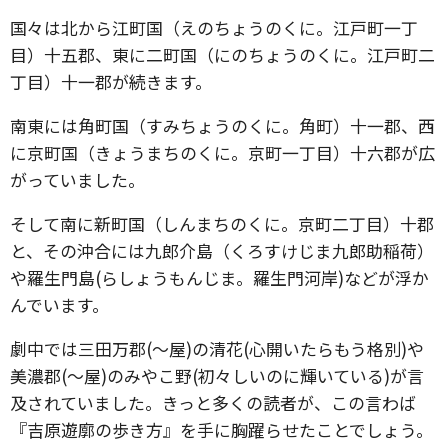
国々は北から江町国（えのちょうのくに。江戸町一丁
目）十五郡、東に二町国（にのちょうのくに。江戸町二
丁目）十一郡が続きます。
南東には角町国（すみちょうのくに。角町）十一郡、西
に京町国（きょうまちのくに。京町一丁目）十六郡が広
がっていました。
そして南に新町国（しんまちのくに。京町二丁目）十郡
と、その沖合には九郎介島（くろすけじま九郎助稲荷）
や羅生門島(らしょうもんじま。羅生門河岸)などが浮か
んでいます。
劇中では三田万郡(～屋)の清花(心開いたらもう格別)や
美濃郡(～屋)のみやこ野(初々しいのに輝いている)が言
及されていました。きっと多くの読者が、この言わば
『吉原遊廓の歩き方』を手に胸躍らせたことでしょう。