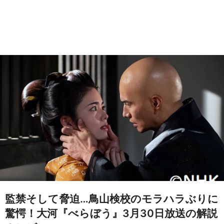
監禁そして脅迫…鳥山検校のモラハラぶりに
驚愕！大河『べらぼう』3月30日放送の解説