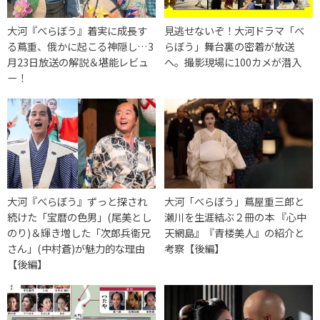
大河『べらぼう』着実に成長す
見逃せないぞ！大河ドラマ「べ
る蔦重、俄かに起こる神隠し…3
らぼう」舞台裏の密着が放送
月23日放送の解説＆堪能レビュ
へ。撮影現場に100カメが潜入
ー！
大河『べらぼう』ずっと探され
大河「べらぼう」蔦屋重三郎と
続けた「宝暦の色男」(尾美とし
瀬川を生涯結ぶ２冊の本 『心中
のり)＆輝き増した「次郎兵衞兄
天網島』『青楼美人』の紹介と
さん」(中村蒼)が魅力的な理由
考察【後編】
【後編】