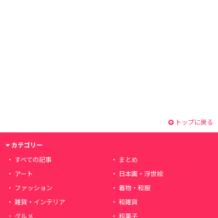
トップに戻る
カテゴリー
すべての記事
まとめ
アート
日本画・浮世絵
ファッション
着物・和服
雑貨・インテリア
和雑貨
グルメ
和菓子