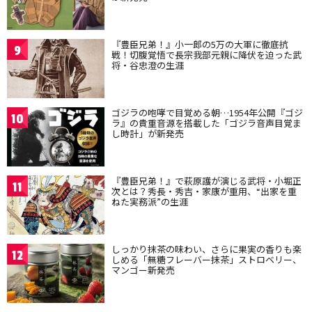
『豊臣兄弟！』小一郎の5万の大軍に徹底抗
9
戦！切腹覚悟で長宗我部元親に降伏を迫った武
将・谷忠澄の生涯
ゴジラの咆哮で目覚める朝…1954年公開『ゴジ
10
ラ』の貴重音源を搭載した「ゴジラ音声目覚ま
し時計」が新発売
『豊臣兄弟！』で萩原護が演じる武将・小堀正
11
次とは？秀長・秀吉・家康が重用、“出家を重
ねた実務派”の生涯
しっかり抹茶の味わい、さらに果実の香りも楽
12
しめる「無糖フレーバー抹茶」ストロベリー、
マンゴー新発売