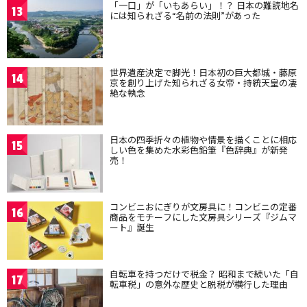
「一口」が「いもあらい」！？ 日本の難読地名
13
には知られざる“名前の法則”があった
世界遺産決定で脚光！日本初の巨大都城・藤原
14
京を創り上げた知られざる女帝・持統天皇の凄
絶な執念
日本の四季折々の植物や情景を描くことに相応
15
しい色を集めた水彩色鉛筆『色辞典』が新発
売！
コンビニおにぎりが文房具に！コンビニの定番
16
商品をモチーフにした文房具シリーズ『ジムマ
ート』誕生
自転車を持つだけで税金？ 昭和まで続いた「自
17
転車税」の意外な歴史と脱税が横行した理由