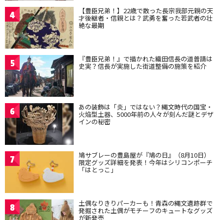
【豊臣兄弟！】22歳で散った長宗我部元親の天
4
才後継者・信親とは？武勇を奮った若武者の壮
絶な最期
『豊臣兄弟！』で描かれた織田信長の道普請は
5
史実？信長が実施した街道整備の施策を紹介
あの装飾は「炎」ではない？縄文時代の国宝・
6
火焔型土器、5000年前の人々が刻んだ謎とデザ
インの秘密
鳩サブレーの豊島屋が『鳩の日』（8月10日）
7
限定グッズ詳細を発表！今年はシリコンポーチ
「はとっこ」
土偶なりきりパーカーも！青森の縄文遺跡群で
8
発掘された土偶がモチーフのキュートなグッズ
が新発売