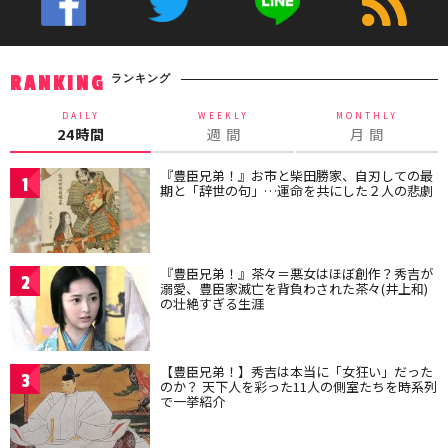
ランキング
RANKING
DAILY
WEEKLY
MONTHLY
24時間
週 間
月 間
『豊臣兄弟！』お市と柴田勝家、自刃しての最
1
期と「辞世の句」…運命を共にした２人の悲劇
『豊臣兄弟！』茶々＝悪女はほぼ創作？秀吉が
2
溺愛、豊臣家滅亡を背負わされた茶々(井上和)
の壮絶すぎる生涯
【豊臣兄弟！】秀吉は本当に「女狂い」だった
3
のか？ 天下人を彩った11人の側室たちを時系列
で一挙紹介