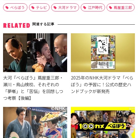
べらぼう
テレビ
大河ドラマ
江戸時代
蔦屋重三郎
関連する記事
RELATED
大河『べらぼう』蔦屋重三郎・
2025年のNHK大河ドラマ「べら
瀬川・鳥山検校、それぞれの
ぼう」の予習に！公式の歴史ハ
「夢噺」と「苦悩」を回想しつ
ンドブックが新発売
つ考察【後編】