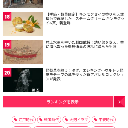
【季節・数量限定】キンモクセイの香りを天然
18
精油で再現した「スチームクリーム キンモクセ
イ&茶」新登場
村上水軍を率いた戦国武将！幼い弟を支え、共
19
に海へ散った得居通幸の波乱に満ちた生涯
怪獣革を纏う！ダダ、エレキング…ウルトラ怪
20
獣モチーフの革を使った新アパレルコレクショ
ンが発表
ランキングを表示
江戸時代
戦国時代
大河ドラマ
平安時代