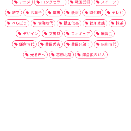
アニメ
ロングセラー
戦国武将
スイーツ
雑学
お菓子
幕末
漫画
時代劇
テレビ
べらぼう
明治時代
織田信長
徳川家康
抹茶
デザイン
文房具
フィギュア
展覧会
鎌倉時代
豊臣秀吉
豊臣兄弟！
昭和時代
光る君へ
葛飾北斎
鎌倉殿の13人