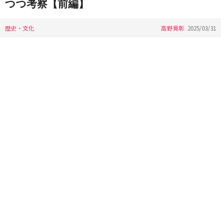
つつ考察【前編】
歴史・文化
高野晃彰
2025/03/31