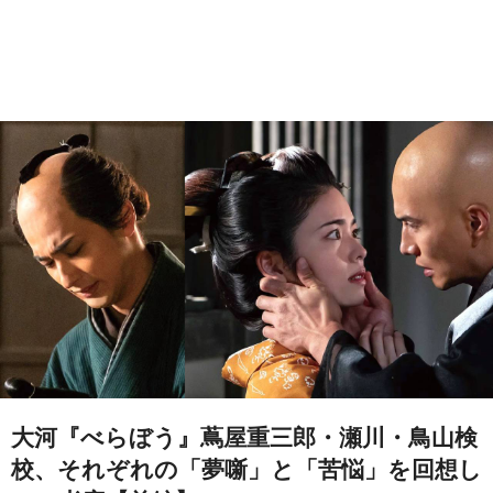
大河『べらぼう』蔦屋重三郎・瀬川・鳥山検
校、それぞれの「夢噺」と「苦悩」を回想し