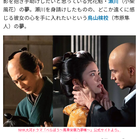
影を抱き手助けしたいと思っている元花魁・
瀬川
（小柴
風花）の
夢
。瀬川を身請けしたものの、どこか遠くに感
じる彼女の心を手に入れたいという
鳥山検校
（市原隼
人）の
夢
。
NHK大河ドラマ「べらぼう～蔦重栄華乃夢噺～」公式サイトより。