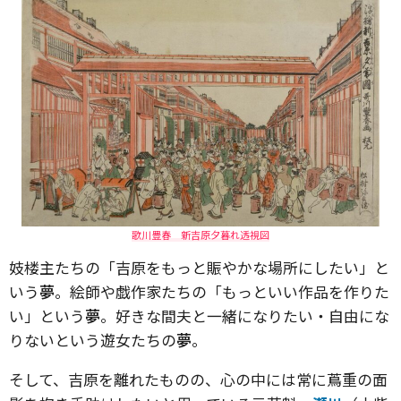
歌川豊春 新吉原夕暮れ透視図
妓楼主たちの「吉原をもっと賑やかな場所にしたい」と
いう
夢
。絵師や戯作家たちの「もっといい作品を作りた
い」という
夢
。好きな間夫と一緒になりたい・自由にな
りないという遊女たちの
夢
。
そして、吉原を離れたものの、心の中には常に蔦重の面