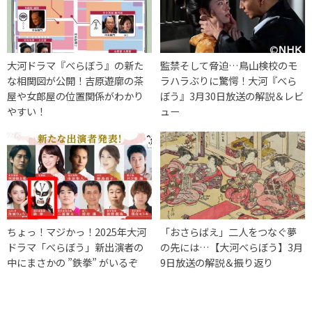
大河ドラマ『べらぼう』の新た
監禁そして脅迫…鳥山検校のモ
な相関図が公開！吉原遊廓の茶
ラハラぶりに驚愕！大河『べら
屋や女郎屋の位置関係がわかり
ぼう』3月30日放送の解説＆レビ
やすい！
ュー
ちょっ！マジかっ！2025年大河
「おさらばえ」二人をつなぐ夢
ドラマ「べらぼう」新出演者の
の先には…【大河べらぼう】3月
中にまさかの ”鉄拳” がいるぞ
9日放送の解説＆振り返り