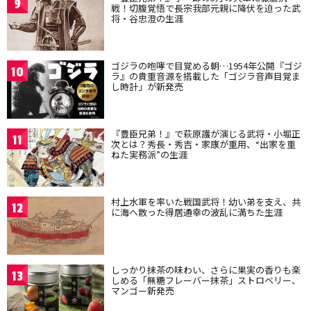
9
戦！切腹覚悟で長宗我部元親に降伏を迫った武
将・谷忠澄の生涯
ゴジラの咆哮で目覚める朝…1954年公開『ゴジ
10
ラ』の貴重音源を搭載した「ゴジラ音声目覚ま
し時計」が新発売
『豊臣兄弟！』で萩原護が演じる武将・小堀正
11
次とは？秀長・秀吉・家康が重用、“出家を重
ねた実務派”の生涯
村上水軍を率いた戦国武将！幼い弟を支え、共
12
に海へ散った得居通幸の波乱に満ちた生涯
しっかり抹茶の味わい、さらに果実の香りも楽
13
しめる「無糖フレーバー抹茶」ストロベリー、
マンゴー新発売