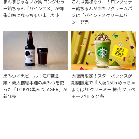
まんまじゃないか笑 ロングセラ
これは美味そう！！ロングセラ
ー飴ちゃん「パインアメ」が御
ー飴ちゃんが冷たいクリームパ
朱印帳になっちゃいました♪
ンに「パインアメクリームパ
ン」発売
黒みつ×黒ビール！江戸期創
大阪府限定！スターバックスが
業・榮太樓總本鋪の黒みつを使
期間限定で『大阪 25th めっちゃ
った「TOKYO黒みつLAGER」が
よくばり クリーミー 抹茶 フラペ
新発売
チーノ®』を発売