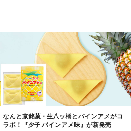
なんと京銘菓・生八ッ橋とパインアメがコ
ラボ！『夕子 パインアメ味』が新発売