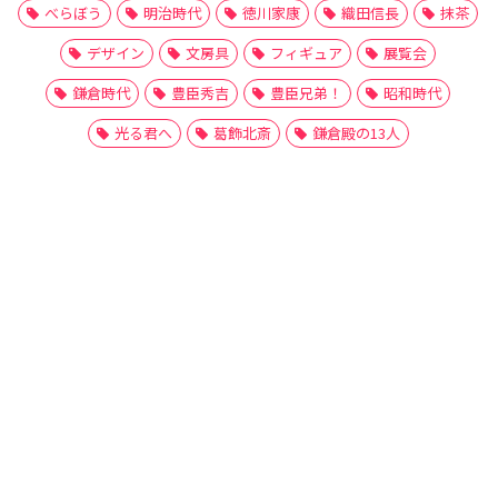
べらぼう
明治時代
徳川家康
織田信長
抹茶
デザイン
文房具
フィギュア
展覧会
鎌倉時代
豊臣秀吉
豊臣兄弟！
昭和時代
光る君へ
葛飾北斎
鎌倉殿の13人