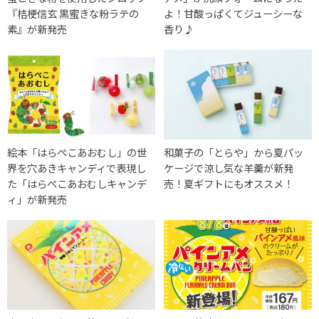
『桔梗信玄 黒蜜きな粉ラテの
よ！甘酸っぱくてジューシーな
素』が新発売
香り♪
絵本「はらぺこあおむし」の世
和菓子の「とらや」から夏パッ
界を穴あきキャンディで表現し
ケージで涼し気な羊羹が新発
た「はらぺこあおむしキャンデ
売！夏ギフトにもオススメ！
ィ」が新発売