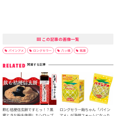
この記事の画像一覧
パインアメ
ロングセラー
八ッ橋
銘菓
関連する記事
RELATED
飲む桔梗信玄餅ですとっ！？黒
ロングセラー飴ちゃん「パイン
蜜ときな粉を使用したシロップ
アメ」が洗顔フォームになった