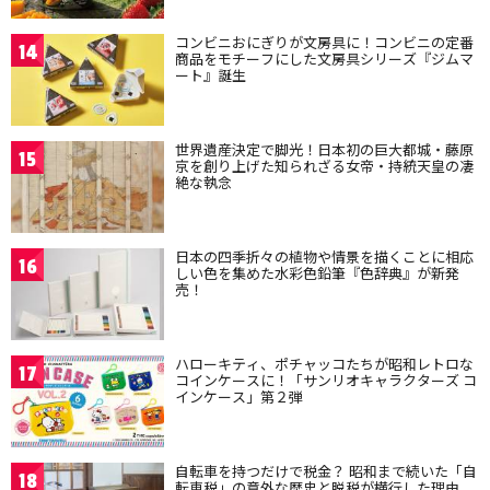
コンビニおにぎりが文房具に！コンビニの定番
14
商品をモチーフにした文房具シリーズ『ジムマ
ート』誕生
世界遺産決定で脚光！日本初の巨大都城・藤原
15
京を創り上げた知られざる女帝・持統天皇の凄
絶な執念
日本の四季折々の植物や情景を描くことに相応
16
しい色を集めた水彩色鉛筆『色辞典』が新発
売！
ハローキティ、ポチャッコたちが昭和レトロな
17
コインケースに！「サンリオキャラクターズ コ
インケース」第２弾
自転車を持つだけで税金？ 昭和まで続いた「自
18
転車税」の意外な歴史と脱税が横行した理由