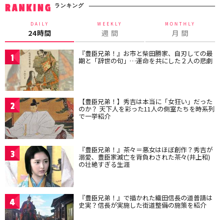
ランキング
RANKING
DAILY
WEEKLY
MONTHLY
24時間
週 間
月 間
『豊臣兄弟！』お市と柴田勝家、自刃しての最
1
期と「辞世の句」…運命を共にした２人の悲劇
【豊臣兄弟！】秀吉は本当に「女狂い」だった
2
のか？ 天下人を彩った11人の側室たちを時系列
で一挙紹介
『豊臣兄弟！』茶々＝悪女はほぼ創作？秀吉が
3
溺愛、豊臣家滅亡を背負わされた茶々(井上和)
の壮絶すぎる生涯
『豊臣兄弟！』で描かれた織田信長の道普請は
4
史実？信長が実施した街道整備の施策を紹介