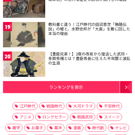
教科書と違う！江戸時代の田沼意次「賄賂伝
19
説」の嘘と、水野忠邦が「大奥」を敵に回した
本当の理由
【豊臣兄弟！】2度の改易から復活した武将・
20
多賀秀種とは？豊臣秀長に仕えた半年間と波乱
の生涯
ランキングを表示
江戸時代
戦国時代
大河ドラマ
平安時代
アニメ
ロングセラー
戦国武将
スイーツ
雑学
お菓子
幕末
漫画
時代劇
テレビ