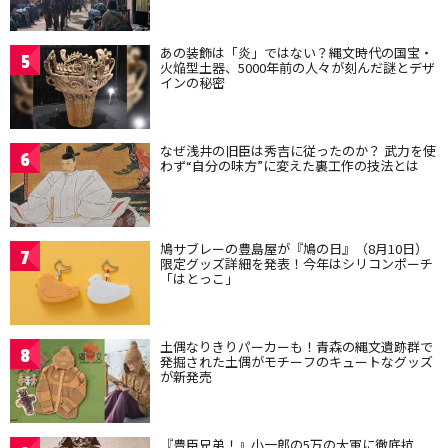
あの装飾は「炎」ではない？縄文時代の国宝・
5
火焔型土器、5000年前の人々が刻んだ謎とデザ
インの秘密
なぜ浅井の旧臣は秀吉に従ったのか？ 武力を使
6
わず“自分の味方”に変えた裏工作の技法とは
鳩サブレーの豊島屋が『鳩の日』（8月10日）
7
限定グッズ詳細を発表！今年はシリコンポーチ
「はとっこ」
土偶なりきりパーカーも！青森の縄文遺跡群で
8
発掘された土偶がモチーフのキュートなグッズ
が新発売
『豊臣兄弟！』小一郎の5万の大軍に徹底抗