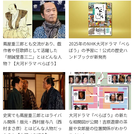
蔦屋重三郎とも交流があり、戯
2025年のNHK大河ドラマ「べら
作者や狂歌師として活躍した
ぼう」の予習に！公式の歴史ハ
「朋誠堂喜三二」とはどんな人
ンドブックが新発売
物？【大河ドラマ べらぼう】
史実でも蔦屋重三郎とはライバ
大河ドラマ『べらぼう』の新た
ル関係！版元・西村屋与八（西
な相関図が公開！吉原遊廓の茶
村まさ彦）とはどんな人物だっ
屋や女郎屋の位置関係がわかり