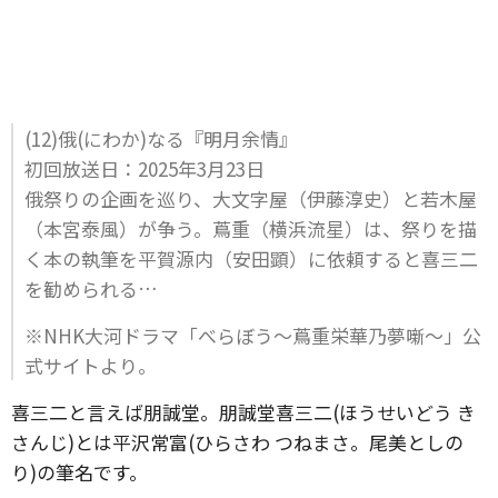
(12)俄(にわか)なる『明月余情』
初回放送日：2025年3月23日
俄祭りの企画を巡り、大文字屋（伊藤淳史）と若木屋
（本宮泰風）が争う。蔦重（横浜流星）は、祭りを描
く本の執筆を平賀源内（安田顕）に依頼すると喜三二
を勧められる…
※NHK大河ドラマ「べらぼう～蔦重栄華乃夢噺～」公
式サイトより。
喜三二と言えば朋誠堂。朋誠堂喜三二(ほうせいどう き
さんじ)とは平沢常富(ひらさわ つねまさ。尾美としの
り)の筆名です。