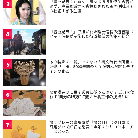
『豊臣兄弟！』茶々＝悪女はほぼ創作？秀吉が
3
溺愛、豊臣家滅亡を背負わされた茶々(井上和)
の壮絶すぎる生涯
『豊臣兄弟！』で描かれた織田信長の道普請は
4
史実？信長が実施した街道整備の施策を紹介
あの装飾は「炎」ではない？縄文時代の国宝・
5
火焔型土器、5000年前の人々が刻んだ謎とデザ
インの秘密
なぜ浅井の旧臣は秀吉に従ったのか？ 武力を使
6
わず“自分の味方”に変えた裏工作の技法とは
鳩サブレーの豊島屋が『鳩の日』（8月10日）
7
限定グッズ詳細を発表！今年はシリコンポーチ
「はとっこ」