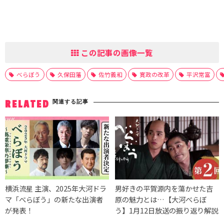
この記事の画像一覧
べらぼう
久保田藩
佐竹義和
寛政の改革
平沢常富
関連する記事
RELATED
横浜流星 主演、2025年大河ドラ
男好きの平賀源内を蕩かせた吉
マ「べらぼう」の新たな出演者
原の魅力とは…【大河べらぼ
が発表！
う】1月12日放送の振り返り解説