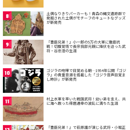
土偶なりきりパーカーも！青森の縄文遺跡群で
8
発掘された土偶がモチーフのキュートなグッズ
が新発売
『豊臣兄弟！』小一郎の5万の大軍に徹底抗
9
戦！切腹覚悟で長宗我部元親に降伏を迫った武
将・谷忠澄の生涯
ゴジラの咆哮で目覚める朝…1954年公開『ゴジ
10
ラ』の貴重音源を搭載した「ゴジラ音声目覚ま
し時計」が新発売
村上水軍を率いた戦国武将！幼い弟を支え、共
11
に海へ散った得居通幸の波乱に満ちた生涯
『豊臣兄弟！』で萩原護が演じる武将・小堀正