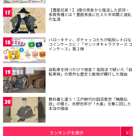
【豊臣兄弟！】2度の改易から復活した武将・
17
多賀秀種とは？豊臣秀長に仕えた半年間と波乱
の生涯
ハローキティ、ポチャッコたちが昭和レトロな
18
コインケースに！「サンリオキャラクターズ コ
インケース」第２弾
自転車を持つだけで税金？ 昭和まで続いた「自
19
転車税」の意外な歴史と脱税が横行した理由
教科書と違う！江戸時代の田沼意次「賄賂伝
20
説」の嘘と、水野忠邦が「大奥」を敵に回した
本当の理由
ランキングを表示