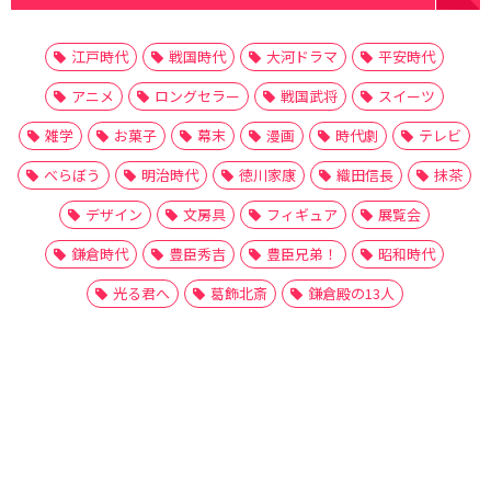
江戸時代
戦国時代
大河ドラマ
平安時代
アニメ
ロングセラー
戦国武将
スイーツ
雑学
お菓子
幕末
漫画
時代劇
テレビ
べらぼう
明治時代
徳川家康
織田信長
抹茶
デザイン
文房具
フィギュア
展覧会
鎌倉時代
豊臣秀吉
豊臣兄弟！
昭和時代
光る君へ
葛飾北斎
鎌倉殿の13人