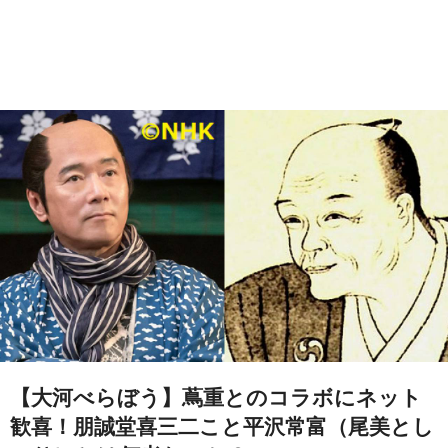
【大河べらぼう】蔦重とのコラボにネット
歓喜！朋誠堂喜三二こと平沢常富（尾美とし