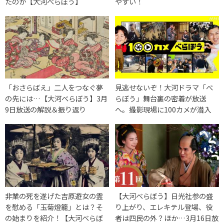
たのか【大河べらぼう】
やすい！
「おさらばえ」二人をつなぐ夢
見逃せないぞ！大河ドラマ「べ
の先には…【大河べらぼう】3月
らぼう」舞台裏の密着が放送
9日放送の解説＆振り返り
へ。撮影現場に100カメが潜入
非業の死を遂げた吉原遊女の霊
【大河べらぼう】日光社参の盛
を慰める「玉菊燈籠」とは？そ
り上がり、エレキテル登場、役
の始まりを紹介！【大河べらぼ
者は四民の外？ほか…3月16日放