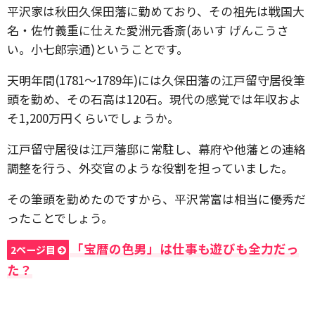
平沢家は秋田久保田藩に勤めており、その祖先は戦国大
名・佐竹義重に仕えた愛洲元香斎(あいす げんこうさ
い。小七郎宗通)ということです。
天明年間(1781～1789年)には久保田藩の江戸留守居役筆
頭を勤め、その石高は120石。現代の感覚では年収およ
そ1,200万円くらいでしょうか。
江戸留守居役は江戸藩邸に常駐し、幕府や他藩との連絡
調整を行う、外交官のような役割を担っていました。
その筆頭を勤めたのですから、平沢常富は相当に優秀だ
ったことでしょう。
「宝暦の色男」は仕事も遊びも全力だっ
2ページ目
た？