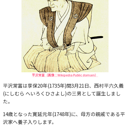
平沢常富（画像：Wikipedia Public domain）
平沢常富は享保20年(1735年)閏3月21日、西村平六久義
(にしむら へいろくひさよし)の三男として誕生しまし
た。
14歳となった寛延元年(1748年)に、母方の親戚である平
沢家へ養子入りします。