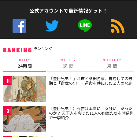
公式アカウントで最新情報ゲット！
ランキング
RANKING
DAILY
WEEKLY
MONTHLY
24時間
週 間
月 間
『豊臣兄弟！』お市と柴田勝家、自刃しての最
1
期と「辞世の句」…運命を共にした２人の悲劇
【豊臣兄弟！】秀吉は本当に「女狂い」だった
2
のか？ 天下人を彩った11人の側室たちを時系列
で一挙紹介