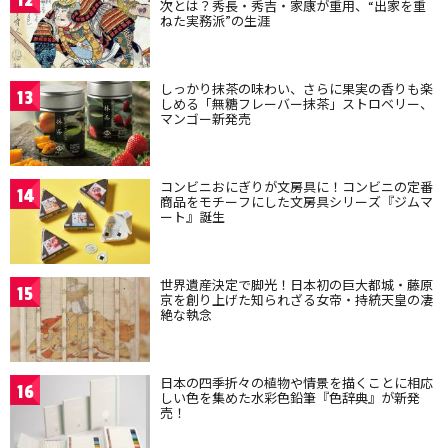
12
次とは？秀長・秀吉・家康が重用、“出家を重
ねた実務派”の生涯
しっかり抹茶の味わい、さらに果実の香りも楽
13
しめる「無糖フレーバー抹茶」ストロベリー、
マンゴー新発売
コンビニおにぎりが文房具に！コンビニの定番
14
商品をモチーフにした文房具シリーズ『ジムマ
ート』誕生
世界遺産決定で脚光！日本初の巨大都城・藤原
15
京を創り上げた知られざる女帝・持統天皇の凄
絶な執念
日本の四季折々の植物や情景を描くことに相応
16
しい色を集めた水彩色鉛筆『色辞典』が新発
売！