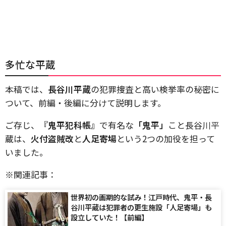
多忙な平蔵
本稿では、
長谷川平蔵
の犯罪捜査と高い検挙率の秘密に
ついて、前編・後編に分けて説明します。
ご存じ、
『鬼平犯科帳』
で有名な
「鬼平」
こと長谷川平
蔵は、
火付盗賊改
と
人足寄場
という2つの加役を担って
いました。
※関連記事：
世界初の画期的な試み！江戸時代、鬼平・長
谷川平蔵は犯罪者の更生施設「人足寄場」も
設立していた！【前編】