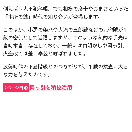
例えば『鬼平犯科帳』でも相模の彦十やおまさといった
「本所の銭」時代の知り合いが登場します。
このほか、小房の粂八や大滝の五郎蔵などの元盗賊が平
蔵の密偵として活躍しますが、このような私的な手先は
当時本当に存在しており、一般には
目明かし
や
岡っ引
、
火盗改では
差口奉公
と呼ばれました。
放蕩時代の下層階級とのつながりが、平蔵の捜査に大き
な力を与えたのです。
岡っ引を積極活用
2ページ目