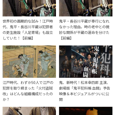
世界初の画期的な試み！江戸時
鬼平・長谷川平蔵が奉行になれ
代、鬼平・長谷川平蔵は犯罪者
なかった理由。時の老中との微
の更生施設「人足寄場」も設立
妙な関係が平蔵の運命を分けた
していた！【前編】
【前編】
江戸時代、わずか50人で江戸の
鬼、新時代！松本幸四郎 主演、
犯罪を取り締まった「火付盗賊
劇場版「鬼平犯科帳 血闘」予告
改」はどんな組織構成だったの
映像＆本ビジュアルがついに公
か？
開