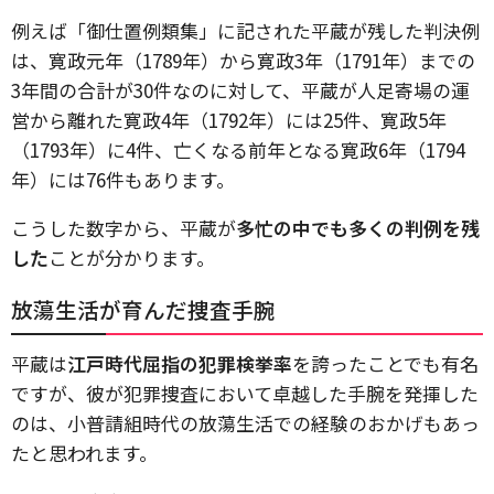
例えば「御仕置例類集」に記された平蔵が残した判決例
は、寛政元年（1789年）から寛政3年（1791年）までの
3年間の合計が30件なのに対して、平蔵が人足寄場の運
営から離れた寛政4年（1792年）には25件、寛政5年
（1793年）に4件、亡くなる前年となる寛政6年（1794
年）には76件もあります。
こうした数字から、平蔵が
多忙の中でも多くの判例を残
した
ことが分かります。
放蕩生活が育んだ捜査手腕
平蔵は
江戸時代屈指の犯罪検挙率
を誇ったことでも有名
ですが、彼が犯罪捜査において卓越した手腕を発揮した
のは、小普請組時代の放蕩生活での経験のおかげもあっ
たと思われます。