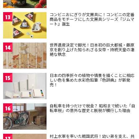
コンビニおにぎりが文房具に！コンビニの定番
13
商品をモチーフにした文房具シリーズ『ジムマ
ート』誕生
世界遺産決定で脚光！日本初の巨大都城・藤原
14
京を創り上げた知られざる女帝・持統天皇の凄
絶な執念
日本の四季折々の植物や情景を描くことに相応
15
しい色を集めた水彩色鉛筆『色辞典』が新発
売！
自転車を持つだけで税金？ 昭和まで続いた「自
16
転車税」の意外な歴史と脱税が横行した理由
村上水軍を率いた戦国武将！幼い弟を支え、共