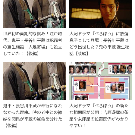
世界初の画期的な試み！江戸時
大河ドラマ『べらぼう』に放蕩
代、鬼平・長谷川平蔵は犯罪者
息子として登場！長谷川平蔵は
の更生施設「人足寄場」も設立
どう出世した？鬼の平蔵 誕生秘
していた！【後編】
話【後編】
鬼平・長谷川平蔵が奉行になれ
大河ドラマ『べらぼう』の新た
なかった理由。時の老中との微
な相関図が公開！吉原遊廓の茶
妙な関係が平蔵の運命を分けた
屋や女郎屋の位置関係がわかり
【後編】
やすい！