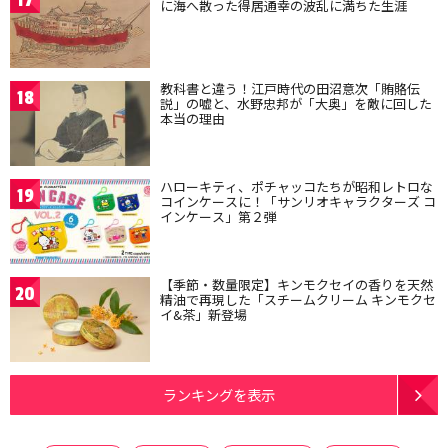
17
に海へ散った得居通幸の波乱に満ちた生涯
教科書と違う！江戸時代の田沼意次「賄賂伝
18
説」の嘘と、水野忠邦が「大奥」を敵に回した
本当の理由
ハローキティ、ポチャッコたちが昭和レトロな
19
コインケースに！「サンリオキャラクターズ コ
インケース」第２弾
【季節・数量限定】キンモクセイの香りを天然
20
精油で再現した「スチームクリーム キンモクセ
イ&茶」新登場
ランキングを表示