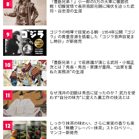
『豊臣兄弟！』小一郎の5万の大軍に徹底抗
8
戦！切腹覚悟で長宗我部元親に降伏を迫った武
将・谷忠澄の生涯
ゴジラの咆哮で目覚める朝…1954年公開『ゴジ
9
ラ』の貴重音源を搭載した「ゴジラ音声目覚ま
し時計」が新発売
『豊臣兄弟！』で萩原護が演じる武将・小堀正
10
次とは？秀長・秀吉・家康が重用、“出家を重
ねた実務派”の生涯
なぜ浅井の旧臣は秀吉に従ったのか？ 武力を使
11
わず“自分の味方”に変えた裏工作の技法とは
しっかり抹茶の味わい、さらに果実の香りも楽
12
しめる「無糖フレーバー抹茶」ストロベリー、
マンゴー新発売