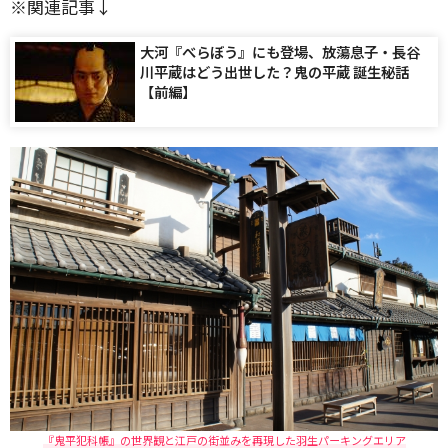
※関連記事↓
大河『べらぼう』にも登場、放蕩息子・長谷
川平蔵はどう出世した？鬼の平蔵 誕生秘話
【前編】
『鬼平犯科帳』の世界観と江戸の街並みを再現した羽生パーキングエリア