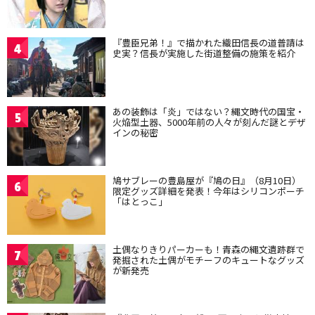
『豊臣兄弟！』で描かれた織田信長の道普請は
4
史実？信長が実施した街道整備の施策を紹介
あの装飾は「炎」ではない？縄文時代の国宝・
5
火焔型土器、5000年前の人々が刻んだ謎とデザ
インの秘密
鳩サブレーの豊島屋が『鳩の日』（8月10日）
6
限定グッズ詳細を発表！今年はシリコンポーチ
「はとっこ」
土偶なりきりパーカーも！青森の縄文遺跡群で
7
発掘された土偶がモチーフのキュートなグッズ
が新発売