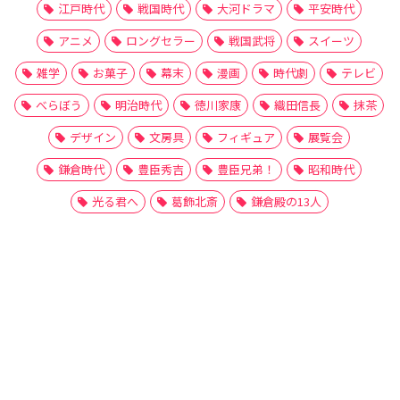
江戸時代
戦国時代
大河ドラマ
平安時代
アニメ
ロングセラー
戦国武将
スイーツ
雑学
お菓子
幕末
漫画
時代劇
テレビ
べらぼう
明治時代
徳川家康
織田信長
抹茶
デザイン
文房具
フィギュア
展覧会
鎌倉時代
豊臣秀吉
豊臣兄弟！
昭和時代
光る君へ
葛飾北斎
鎌倉殿の13人