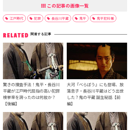
この記事の画像一覧
江戸時代
犯罪
長谷川平蔵
鬼平
鬼平犯科帳
関連する記事
RELATED
驚きの捜査手法！鬼平・長谷川
大河『べらぼう』にも登場、放
平蔵が江戸時代屈指の高い犯罪
蕩息子・長谷川平蔵はどう出世
検挙率を誇ったのは何故か？
した？鬼の平蔵 誕生秘話【前
【後編】
編】