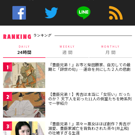
ランキング
RANKING
DAILY
WEEKLY
MONTHLY
24時間
週 間
月 間
『豊臣兄弟！』お市と柴田勝家、自刃しての最
1
期と「辞世の句」…運命を共にした２人の悲劇
【豊臣兄弟！】秀吉は本当に「女狂い」だった
2
のか？ 天下人を彩った11人の側室たちを時系列
で一挙紹介
『豊臣兄弟！』茶々＝悪女はほぼ創作？秀吉が
3
溺愛、豊臣家滅亡を背負わされた茶々(井上和)
の壮絶すぎる生涯