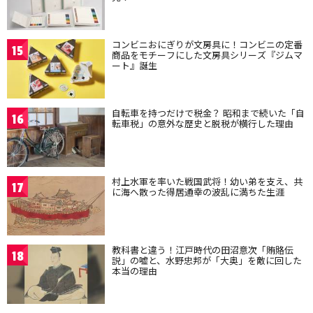
コンビニおにぎりが文房具に！コンビニの定番
15
商品をモチーフにした文房具シリーズ『ジムマ
ート』誕生
自転車を持つだけで税金？ 昭和まで続いた「自
16
転車税」の意外な歴史と脱税が横行した理由
村上水軍を率いた戦国武将！幼い弟を支え、共
17
に海へ散った得居通幸の波乱に満ちた生涯
教科書と違う！江戸時代の田沼意次「賄賂伝
18
説」の嘘と、水野忠邦が「大奥」を敵に回した
本当の理由