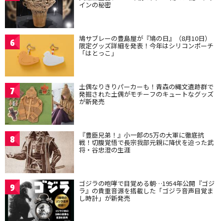
インの秘密
鳩サブレーの豊島屋が『鳩の日』（8月10日）
6
限定グッズ詳細を発表！今年はシリコンポーチ
「はとっこ」
土偶なりきりパーカーも！青森の縄文遺跡群で
7
発掘された土偶がモチーフのキュートなグッズ
が新発売
『豊臣兄弟！』小一郎の5万の大軍に徹底抗
8
戦！切腹覚悟で長宗我部元親に降伏を迫った武
将・谷忠澄の生涯
ゴジラの咆哮で目覚める朝…1954年公開『ゴジ
9
ラ』の貴重音源を搭載した「ゴジラ音声目覚ま
し時計」が新発売