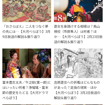
「おさらばえ」二人をつなぐ夢
遊女を身請けする相場は？鳥山
の先には…【大河べらぼう】3月
検校（市原隼人）は何者？ほ
9日放送の解説＆振り返り
か…【大河べらぼう】2月23日放
送の解説＆振り返り
富本豊志太夫／午之助(寛一郎)と
吉原遊女への折檻はどんなもの
はいったい何者？浄瑠璃・富本
があった？足抜の現実…ほか
節の歴史をたどる【大河ドラマ
【大河べらぼう】3月2日放送の
べらぼう】
解説＆振り返り