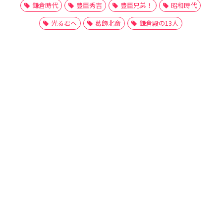
鎌倉時代
豊臣秀吉
豊臣兄弟！
昭和時代
光る君へ
葛飾北斎
鎌倉殿の13人