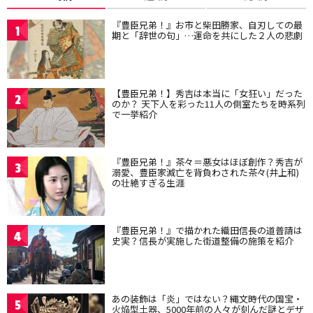
『豊臣兄弟！』お市と柴田勝家、自刃しての最
1
期と「辞世の句」…運命を共にした２人の悲劇
【豊臣兄弟！】秀吉は本当に「女狂い」だった
2
のか？ 天下人を彩った11人の側室たちを時系列
で一挙紹介
『豊臣兄弟！』茶々＝悪女はほぼ創作？秀吉が
3
溺愛、豊臣家滅亡を背負わされた茶々(井上和)
の壮絶すぎる生涯
『豊臣兄弟！』で描かれた織田信長の道普請は
4
史実？信長が実施した街道整備の施策を紹介
あの装飾は「炎」ではない？縄文時代の国宝・
5
火焔型土器、5000年前の人々が刻んだ謎とデザ