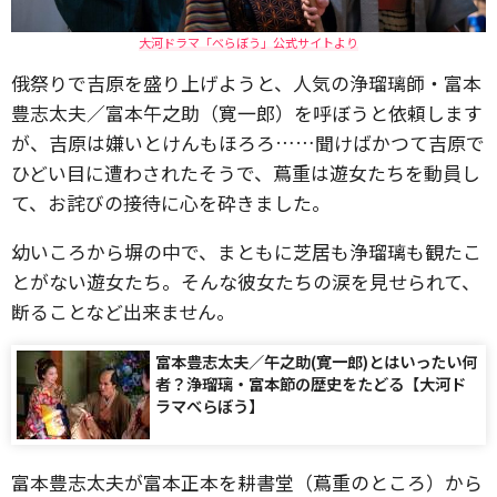
大河ドラマ「べらぼう」公式サイトより
俄祭りで吉原を盛り上げようと、人気の浄瑠璃師・富本
豊志太夫／富本午之助（寛一郎）を呼ぼうと依頼します
が、吉原は嫌いとけんもほろろ……聞けばかつて吉原で
ひどい目に遭わされたそうで、蔦重は遊女たちを動員し
て、お詫びの接待に心を砕きました。
幼いころから塀の中で、まともに芝居も浄瑠璃も観たこ
とがない遊女たち。そんな彼女たちの涙を見せられて、
断ることなど出来ません。
富本豊志太夫／午之助(寛一郎)とはいったい何
者？浄瑠璃・富本節の歴史をたどる【大河ド
ラマべらぼう】
富本豊志太夫が富本正本を耕書堂（蔦重のところ）から