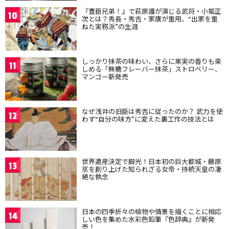
『豊臣兄弟！』で萩原護が演じる武将・小堀正
10
次とは？秀長・秀吉・家康が重用、“出家を重
ねた実務派”の生涯
しっかり抹茶の味わい、さらに果実の香りも楽
11
しめる「無糖フレーバー抹茶」ストロベリー、
マンゴー新発売
なぜ浅井の旧臣は秀吉に従ったのか？ 武力を使
12
わず“自分の味方”に変えた裏工作の技法とは
世界遺産決定で脚光！日本初の巨大都城・藤原
13
京を創り上げた知られざる女帝・持統天皇の凄
絶な執念
日本の四季折々の植物や情景を描くことに相応
14
しい色を集めた水彩色鉛筆『色辞典』が新発
売！