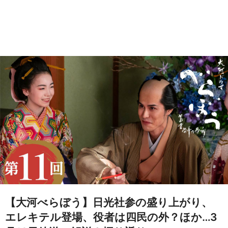
【大河べらぼう】日光社参の盛り上がり、
エレキテル登場、役者は四民の外？ほか…3