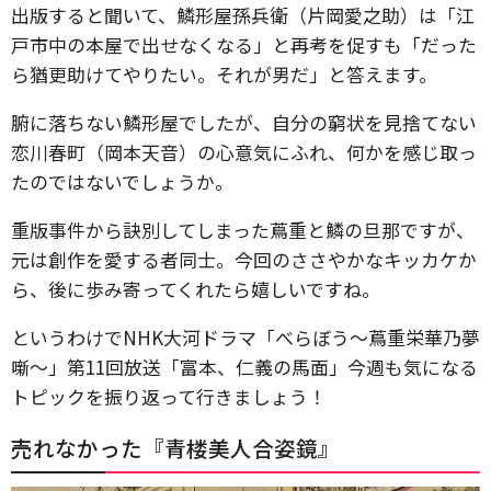
出版すると聞いて、鱗形屋孫兵衛（片岡愛之助）は「江
戸市中の本屋で出せなくなる」と再考を促すも「だった
ら猶更助けてやりたい。それが男だ」と答えます。
腑に落ちない鱗形屋でしたが、自分の窮状を見捨てない
恋川春町（岡本天音）の心意気にふれ、何かを感じ取っ
たのではないでしょうか。
重版事件から訣別してしまった蔦重と鱗の旦那ですが、
元は創作を愛する者同士。今回のささやかなキッカケか
ら、後に歩み寄ってくれたら嬉しいですね。
というわけでNHK大河ドラマ「べらぼう～蔦重栄華乃夢
噺～」第11回放送「富本、仁義の馬面」今週も気になる
トピックを振り返って行きましょう！
売れなかった『青楼美人合姿鏡』