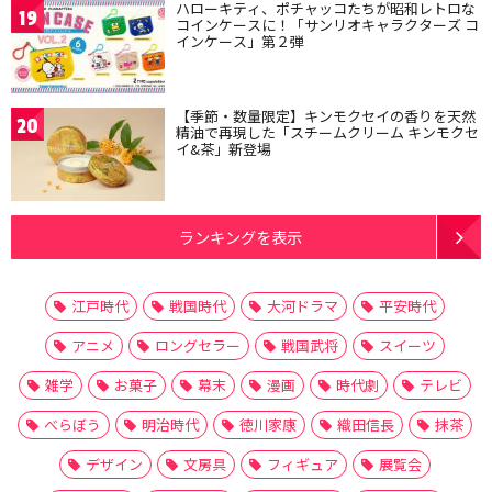
ハローキティ、ポチャッコたちが昭和レトロな
19
コインケースに！「サンリオキャラクターズ コ
インケース」第２弾
【季節・数量限定】キンモクセイの香りを天然
20
精油で再現した「スチームクリーム キンモクセ
イ&茶」新登場
ランキングを表示
江戸時代
戦国時代
大河ドラマ
平安時代
アニメ
ロングセラー
戦国武将
スイーツ
雑学
お菓子
幕末
漫画
時代劇
テレビ
べらぼう
明治時代
徳川家康
織田信長
抹茶
デザイン
文房具
フィギュア
展覧会