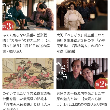
あえて売らない蔦重の営業戦
大河「べらぼう」蔦屋重三郎と
略！”カモ平”の魅力上昇！【大
瀬川を生涯結ぶ２冊の本 『心中
河べらぼう】1月19日放送の解
天網島』『青楼美人』の紹介と
説・振り返り
考察【後編】
のぞいて見たい？吉原遊女の舞
男好きの平賀源内を蕩かせた吉
台裏を描いた最高級の錦絵本
原の魅力とは…【大河べらぼ
『青楼美人合姿鏡』とは【大河
う】1月12日放送の振り返り解説
べらぼう】