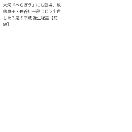
大河『べらぼう』にも登場、放
蕩息子・長谷川平蔵はどう出世
した？鬼の平蔵 誕生秘話【前
編】