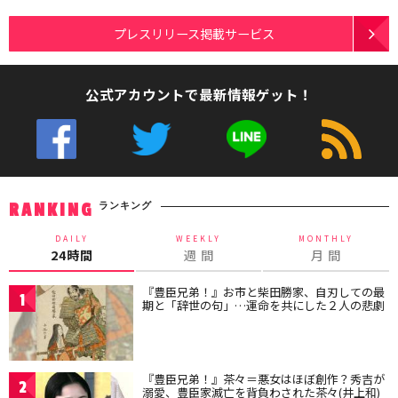
プレスリリース掲載サービス
公式アカウントで最新情報ゲット！
ランキング
RANKING
DAILY
WEEKLY
MONTHLY
24時間
週 間
月 間
『豊臣兄弟！』お市と柴田勝家、自刃しての最
1
期と「辞世の句」…運命を共にした２人の悲劇
『豊臣兄弟！』茶々＝悪女はほぼ創作？秀吉が
2
溺愛、豊臣家滅亡を背負わされた茶々(井上和)