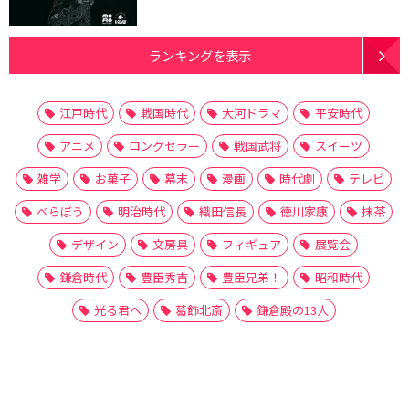
ランキングを表示
江戸時代
戦国時代
大河ドラマ
平安時代
アニメ
ロングセラー
戦国武将
スイーツ
雑学
お菓子
幕末
漫画
時代劇
テレビ
べらぼう
明治時代
織田信長
徳川家康
抹茶
デザイン
文房具
フィギュア
展覧会
鎌倉時代
豊臣秀吉
豊臣兄弟！
昭和時代
光る君へ
葛飾北斎
鎌倉殿の13人