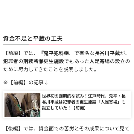
資金不足と平蔵の工夫
【前編】では、
『鬼平犯科帳』
で有名な
長谷川平蔵
が、
犯罪者の
刑務所兼更生施設
でもあった
人足寄場
の設立の
ために尽力してきたことを説明しました。
※【前編】の記事↓
世界初の画期的な試み！江戸時代、鬼平・長
谷川平蔵は犯罪者の更生施設「人足寄場」も
設立していた！【前編】
【後編】では、資金面での苦労とその成果について見て