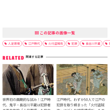
この記事の画像一覧
人足寄場
江戸時代
火付盗賊改
犯罪
長谷川平蔵
関連する記事
RELATED
世界初の画期的な試み！江戸時
江戸時代、わずか50人で江戸の
代、鬼平・長谷川平蔵は犯罪者
犯罪を取り締まった「火付盗賊