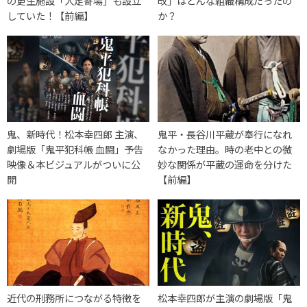
の更生施設「人足寄場」も設立
改」はどんな組織構成だったの
していた！【前編】
か？
鬼、新時代！松本幸四郎 主演、
鬼平・長谷川平蔵が奉行になれ
劇場版「鬼平犯科帳 血闘」予告
なかった理由。時の老中との微
映像＆本ビジュアルがついに公
妙な関係が平蔵の運命を分けた
開
【前編】
近代の刑務所につながる特徴を
松本幸四郎が主演の劇場版「鬼