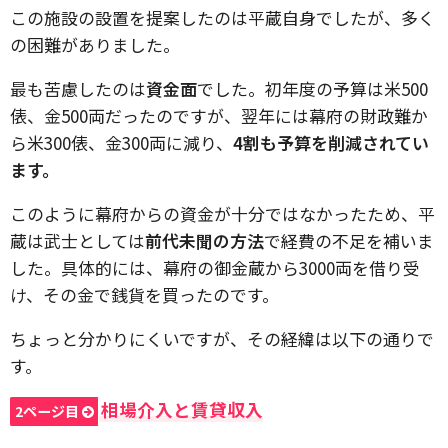
この施設の設置を提案したのは平蔵自身でしたが、多く
の困難がありました。
最も苦慮したのは
資金面
でした。初年度の予算は米500
俵、金500両だったのですが、翌年には幕府の財政難か
ら米300俵、金300両に減り、
4割も予算を削減されてい
ます。
このように幕府からの資金が十分ではなかったため、平
蔵は武士としては
前代未聞の方法
で経費の不足を補いま
した。具体的には、幕府の御金蔵から3000両を借り受
け、その金で銭貨を買ったのです。
ちょっと分かりにくいですが、その経緯は以下の通りで
す。
相場介入と賃貸収入
2ページ目