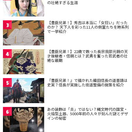
の壮絶すぎる生涯
【豊臣兄弟！】秀吉は本当に「女狂い」だった
3
のか？ 天下人を彩った11人の側室たちを時系列
で一挙紹介
【豊臣兄弟！】22歳で散った長宗我部元親の天
4
才後継者・信親とは？武勇を奮った若武者の壮
絶な最期
『豊臣兄弟！』で描かれた織田信長の道普請は
5
史実？信長が実施した街道整備の施策を紹介
あの装飾は「炎」ではない？縄文時代の国宝・
6
火焔型土器、5000年前の人々が刻んだ謎とデザ
インの秘密