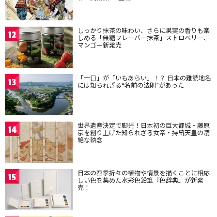
しっかり抹茶の味わい、さらに果実の香りも楽
12
しめる「無糖フレーバー抹茶」ストロベリー、
マンゴー新発売
「一口」が「いもあらい」！？ 日本の難読地名
13
には知られざる“名前の法則”があった
世界遺産決定で脚光！日本初の巨大都城・藤原
14
京を創り上げた知られざる女帝・持統天皇の凄
絶な執念
日本の四季折々の植物や情景を描くことに相応
15
しい色を集めた水彩色鉛筆『色辞典』が新発
売！