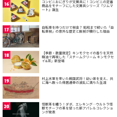
コンビニおにぎりが文房具に！コンビニの定番
16
商品をモチーフにした文房具シリーズ『ジムマ
ート』誕生
自転車を持つだけで税金？ 昭和まで続いた「自
17
転車税」の意外な歴史と脱税が横行した理由
【季節・数量限定】キンモクセイの香りを天然
18
精油で再現した「スチームクリーム キンモクセ
イ&茶」新登場
村上水軍を率いた戦国武将！幼い弟を支え、共
19
に海へ散った得居通幸の波乱に満ちた生涯
怪獣革を纏う！ダダ、エレキング…ウルトラ怪
20
獣モチーフの革を使った新アパレルコレクショ
ンが発表