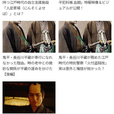
持つ江戸時代の自立支援施設
平犯科帳 血闘」特報映像＆ビジ
「人足寄場（にんそくよせ
ュアルが公開！
ば）」とは？
鬼平・長谷川平蔵が奉行になれ
鬼平・長谷川平蔵が務めた江戸
なかった理由。時の老中との微
時代の特別警察「火付盗賊改」
妙な関係が平蔵の運命を分けた
実は意外と権限が弱かった？
【後編】