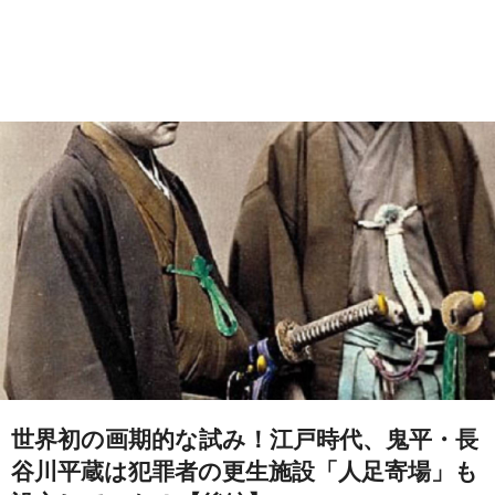
世界初の画期的な試み！江戸時代、鬼平・長
谷川平蔵は犯罪者の更生施設「人足寄場」も