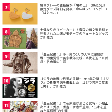
鳩サブレーの豊島屋が『鳩の日』（8月10日）
7
限定グッズ詳細を発表！今年はシリコンポーチ
「はとっこ」
土偶なりきりパーカーも！青森の縄文遺跡群で
8
発掘された土偶がモチーフのキュートなグッズ
が新発売
『豊臣兄弟！』小一郎の5万の大軍に徹底抗
9
戦！切腹覚悟で長宗我部元親に降伏を迫った武
将・谷忠澄の生涯
ゴジラの咆哮で目覚める朝…1954年公開『ゴジ
10
ラ』の貴重音源を搭載した「ゴジラ音声目覚ま
し時計」が新発売
『豊臣兄弟！』で萩原護が演じる武将・小堀正
11
次とは？秀長・秀吉・家康が重用、“出家を重
ねた実務派”の生涯