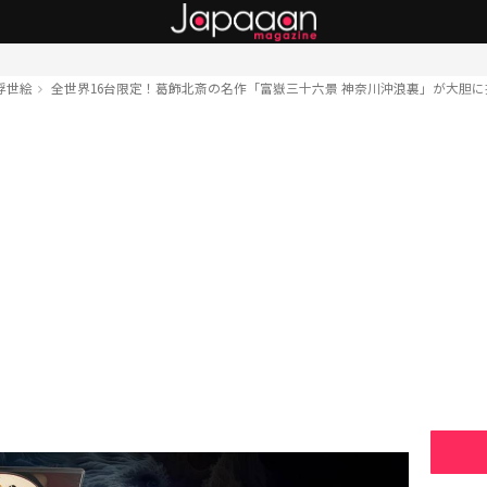
浮世絵
全世界16台限定！葛飾北斎の名作「富嶽三十六景 神奈川沖浪裏」が大胆