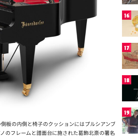
16
17
18
19
の側板の内側と椅子のクッションにはプルシアンブ
アノのフレームと譜面台に施された葛飾北斎の署名