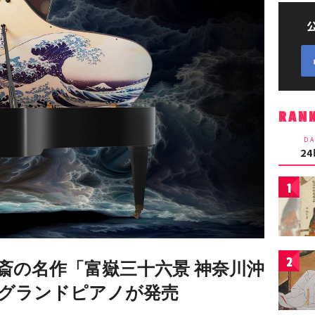
RAN
DA
2
1
2
斎の名作「富嶽三十六景 神奈川沖
グランドピアノが発売