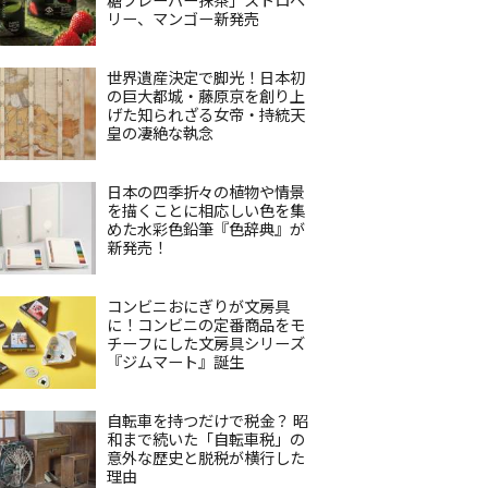
リー、マンゴー新発売
世界遺産決定で脚光！日本初
の巨大都城・藤原京を創り上
げた知られざる女帝・持統天
皇の凄絶な執念
日本の四季折々の植物や情景
を描くことに相応しい色を集
めた水彩色鉛筆『色辞典』が
新発売！
コンビニおにぎりが文房具
に！コンビニの定番商品をモ
チーフにした文房具シリーズ
『ジムマート』誕生
自転車を持つだけで税金？ 昭
和まで続いた「自転車税」の
意外な歴史と脱税が横行した
理由