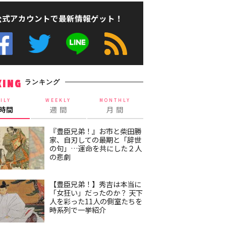
公式アカウントで最新情報ゲット！
ランキング
KING
ILY
WEEKLY
MONTHLY
4時間
週 間
月 間
『豊臣兄弟！』お市と柴田勝
家、自刃しての最期と「辞世
の句」…運命を共にした２人
の悲劇
【豊臣兄弟！】秀吉は本当に
「女狂い」だったのか？ 天下
人を彩った11人の側室たちを
時系列で一挙紹介