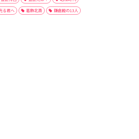
光る君へ
葛飾北斎
鎌倉殿の13人