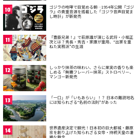
ゴジラの咆哮で目覚める朝…1954年公開『ゴジ
10
ラ』の貴重音源を搭載した「ゴジラ音声目覚ま
し時計」が新発売
『豊臣兄弟！』で萩原護が演じる武将・小堀正
11
次とは？秀長・秀吉・家康が重用、“出家を重
ねた実務派”の生涯
しっかり抹茶の味わい、さらに果実の香りも楽
12
しめる「無糖フレーバー抹茶」ストロベリー、
マンゴー新発売
「一口」が「いもあらい」！？ 日本の難読地名
13
には知られざる“名前の法則”があった
世界遺産決定で脚光！日本初の巨大都城・藤原
14
京を創り上げた知られざる女帝・持統天皇の凄
絶な執念