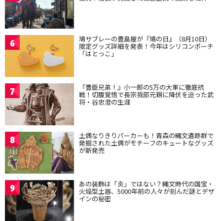
鳩サブレーの豊島屋が『鳩の日』（8月10日）
6
限定グッズ詳細を発表！今年はシリコンポーチ
「はとっこ」
『豊臣兄弟！』小一郎の5万の大軍に徹底抗
7
戦！切腹覚悟で長宗我部元親に降伏を迫った武
将・谷忠澄の生涯
土偶なりきりパーカーも！青森の縄文遺跡群で
8
発掘された土偶がモチーフのキュートなグッズ
が新発売
あの装飾は「炎」ではない？縄文時代の国宝・
9
火焔型土器、5000年前の人々が刻んだ謎とデザ
インの秘密