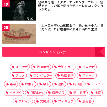
怪獣革を纏う！ダダ、エレキング…ウルトラ怪
19
獣モチーフの革を使った新アパレルコレクショ
ンが発表
村上水軍を率いた戦国武将！幼い弟を支え、共
20
に海へ散った得居通幸の波乱に満ちた生涯
ランキングを表示
江戸時代
戦国時代
大河ドラマ
平安時代
アニメ
ロングセラー
戦国武将
スイーツ
雑学
お菓子
幕末
漫画
時代劇
テレビ
べらぼう
明治時代
織田信長
徳川家康
抹茶
デザイン
文房具
フィギュア
展覧会