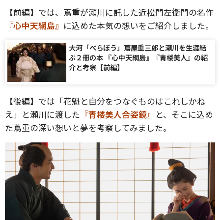
【前編】では、蔦重が瀬川に託した近松門左衛門の名作
『心中天網島』
に込めた本気の想いをご紹介しました。
大河「べらぼう」蔦屋重三郎と瀬川を生涯結
ぶ２冊の本 『心中天網島』『青楼美人』の紹
介と考察【前編】
【後編】では「花魁と自分をつなぐものはこれしかね
え」と瀬川に渡した
『青楼美人合姿鏡』
と、そこに込め
た蔦重の深い想いと夢を考察してみました。