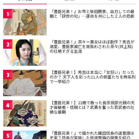
『豊臣兄弟！』お市と柴田勝家、自刃しての最
1
期と「辞世の句」…運命を共にした２人の悲劇
『豊臣兄弟！』茶々＝悪女はほぼ創作？秀吉が
2
溺愛、豊臣家滅亡を背負わされた茶々(井上和)
の壮絶すぎる生涯
【豊臣兄弟！】秀吉は本当に「女狂い」だった
3
のか？ 天下人を彩った11人の側室たちを時系列
で一挙紹介
【豊臣兄弟！】22歳で散った長宗我部元親の天
4
才後継者・信親とは？武勇を奮った若武者の壮
絶な最期
『豊臣兄弟！』で描かれた織田信長の道普請は
5
史実？信長が実施した街道整備の施策を紹介