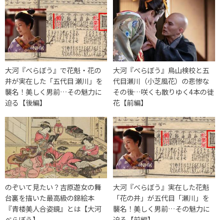
大河『べらぼう』で花魁・花の
大河『べらぼう』鳥山検校と五
井が実在した「五代目 瀬川」を
代目瀬川（小芝風花）の悲惨な
襲名！美しく男前…その魅力に
その後…咲くも散りゆく4本の徒
迫る【後編】
花【前編】
のぞいて見たい？吉原遊女の舞
大河『べらぼう』実在した花魁
台裏を描いた最高級の錦絵本
「花の井」が五代目「瀬川」を
『青楼美人合姿鏡』とは【大河
襲名！美しく男前…その魅力に
べらぼう】
迫る【前編】