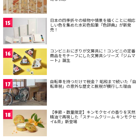
日本の四季折々の植物や情景を描くことに相応
15
しい色を集めた水彩色鉛筆『色辞典』が新発
売！
コンビニおにぎりが文房具に！コンビニの定番
16
商品をモチーフにした文房具シリーズ『ジムマ
ート』誕生
自転車を持つだけで税金？ 昭和まで続いた「自
17
転車税」の意外な歴史と脱税が横行した理由
【季節・数量限定】キンモクセイの香りを天然
18
精油で再現した「スチームクリーム キンモクセ
イ&茶」新登場