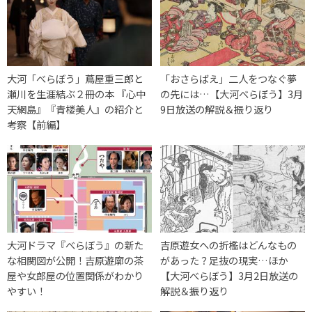
大河「べらぼう」蔦屋重三郎と
「おさらばえ」二人をつなぐ夢
瀬川を生涯結ぶ２冊の本 『心中
の先には…【大河べらぼう】3月
天網島』『青楼美人』の紹介と
9日放送の解説＆振り返り
考察【前編】
大河ドラマ『べらぼう』の新た
吉原遊女への折檻はどんなもの
な相関図が公開！吉原遊廓の茶
があった？足抜の現実…ほか
屋や女郎屋の位置関係がわかり
【大河べらぼう】3月2日放送の
やすい！
解説＆振り返り