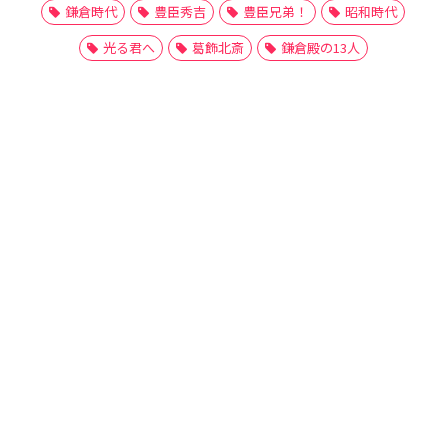
鎌倉時代
豊臣秀吉
豊臣兄弟！
昭和時代
光る君へ
葛飾北斎
鎌倉殿の13人