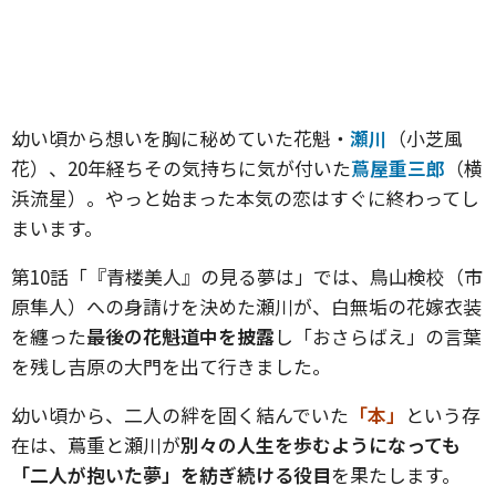
幼い頃から想いを胸に秘めていた花魁・
瀬川
（小芝風
花）、20年経ちその気持ちに気が付いた
蔦屋重三郎
（横
浜流星）。やっと始まった本気の恋はすぐに終わってし
まいます。
第10話「『青楼美人』の見る夢は」では、鳥山検校（市
原隼人）への身請けを決めた瀬川が、白無垢の花嫁衣装
を纏った
最後の花魁道中を披露
し「おさらばえ」の言葉
を残し吉原の大門を出て行きました。
幼い頃から、二人の絆を固く結んでいた
「本」
という存
在は、蔦重と瀬川が
別々の人生を歩むようになっても
「二人が抱いた夢」を紡ぎ続ける役目
を果たします。