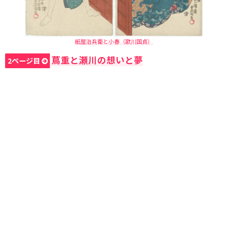
紙屋治兵衛と小春（歌川国貞）
蔦重と瀬川の想いと夢
2ページ目