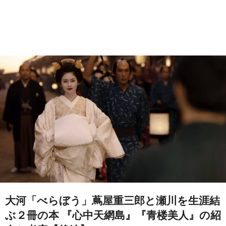
大河「べらぼう」蔦屋重三郎と瀬川を生涯結
ぶ２冊の本 『心中天網島』『青楼美人』の紹