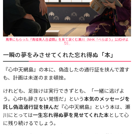
蔦重にもらった『青楼美人合姿鏡』を見て涙ぐむ瀬川（NHK「べらぼう」公式HPよ
り）
一瞬の夢をみさせてくれた忘れ得ぬ「本」
『心中天網島』の本に、偽造したの通行証を挟んで渡す
も、計画は未遂のまま頓挫。
けれども、足抜けは実行できずとも、「一緒に逃げよ
う。心中も辞さない覚悟だ」という
本気のメッセージを
託し偽造通行証を挟んだ
『心中天網島』という本は、瀬
川にとっては
一生忘れ得ぬ夢を見せてくれた本
として心
に残り続けるでしょう。