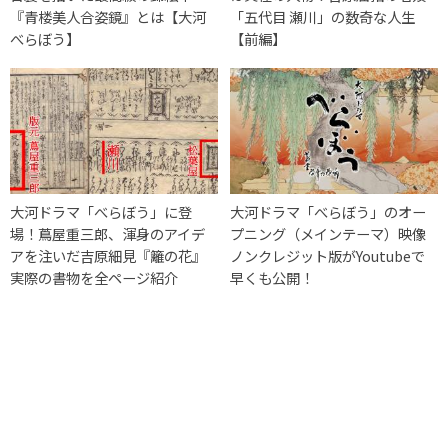
『青楼美人合姿鏡』とは【大河
「五代目 瀬川」の数奇な人生
べらぼう】
【前編】
大河ドラマ「べらぼう」に登
大河ドラマ「べらぼう」のオー
場！蔦屋重三郎、渾身のアイデ
プニング（メインテーマ）映像
アを注いだ吉原細見『籬の花』
ノンクレジット版がYoutubeで
実際の書物を全ページ紹介
早くも公開！