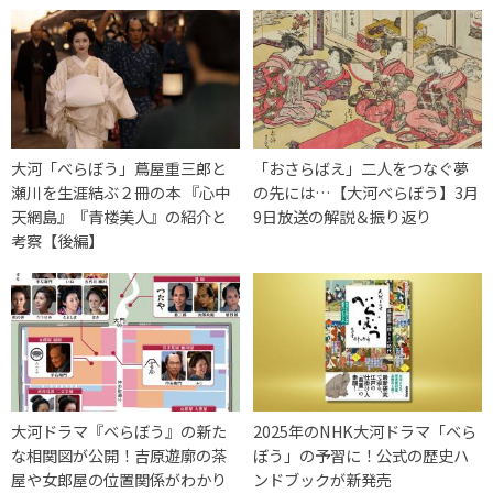
大河「べらぼう」蔦屋重三郎と
「おさらばえ」二人をつなぐ夢
瀬川を生涯結ぶ２冊の本 『心中
の先には…【大河べらぼう】3月
天網島』『青楼美人』の紹介と
9日放送の解説＆振り返り
考察【後編】
大河ドラマ『べらぼう』の新た
2025年のNHK大河ドラマ「べら
な相関図が公開！吉原遊廓の茶
ぼう」の予習に！公式の歴史ハ
屋や女郎屋の位置関係がわかり
ンドブックが新発売