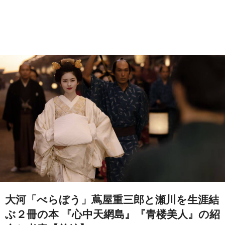
大河「べらぼう」蔦屋重三郎と瀬川を生涯結
ぶ２冊の本 『心中天網島』『青楼美人』の紹