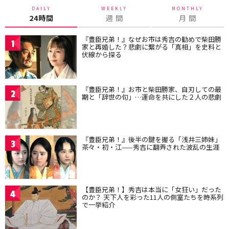
DAILY
WEEKLY
MONTHLY
24時間
週 間
月 間
『豊臣兄弟！』なぜお市は秀吉の勧めで柴田勝
1
家と再婚した？悲劇に繋がる「真相」を史料と
伏線から探る
『豊臣兄弟！』お市と柴田勝家、自刃しての最
2
期と「辞世の句」…運命を共にした２人の悲劇
『豊臣兄弟！』後半の鍵を握る「浅井三姉妹」
3
茶々・初・江——秀吉に翻弄された波乱の生涯
【豊臣兄弟！】秀吉は本当に「女狂い」だった
4
のか？ 天下人を彩った11人の側室たちを時系列
で一挙紹介