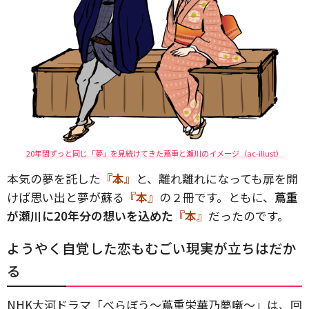
20年間ずっと同じ「夢」を見続けてきた蔦重と瀬川のイメージ（ac-illust）
本気の夢を託した
『本』
と、離れ離れになっても扉を開
けば思い出と夢が蘇る
『本』
の２冊です。ともに、
蔦重
が瀬川に20年分の想いを込めた
『本』
だったのです。
ようやく自覚した恋もむごい現実が立ちはだか
る
NHK大河ドラマ「べらぼう〜蔦重栄華乃夢噺〜」は、回