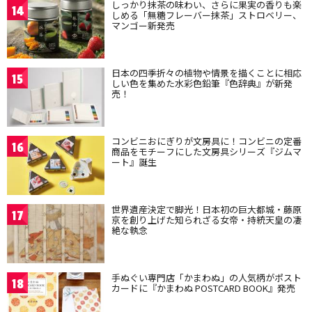
しっかり抹茶の味わい、さらに果実の香りも楽
14
しめる「無糖フレーバー抹茶」ストロベリー、
マンゴー新発売
日本の四季折々の植物や情景を描くことに相応
15
しい色を集めた水彩色鉛筆『色辞典』が新発
売！
コンビニおにぎりが文房具に！コンビニの定番
16
商品をモチーフにした文房具シリーズ『ジムマ
ート』誕生
世界遺産決定で脚光！日本初の巨大都城・藤原
17
京を創り上げた知られざる女帝・持統天皇の凄
絶な執念
手ぬぐい専門店「かまわぬ」の人気柄がポスト
18
カードに『かまわぬ POSTCARD BOOK』発売