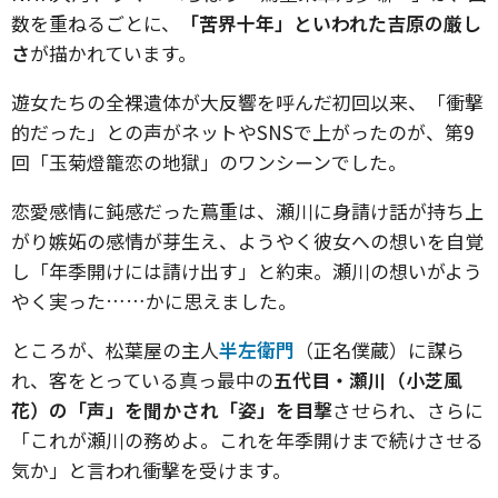
数を重ねるごとに、
「苦界十年」といわれた吉原の厳し
さ
が描かれています。
遊女たちの全裸遺体が大反響を呼んだ初回以来、「衝撃
的だった」との声がネットやSNSで上がったのが、第9
回「玉菊燈籠恋の地獄」のワンシーンでした。
恋愛感情に鈍感だった蔦重は、瀬川に身請け話が持ち上
がり嫉妬の感情が芽生え、ようやく彼女への想いを自覚
し「年季開けには請け出す」と約束。瀬川の想いがよう
やく実った……かに思えました。
ところが、松葉屋の主人
半左衛門
（正名僕蔵）に謀ら
れ、客をとっている真っ最中の
五代目・瀬川（小芝風
花）の「声」を聞かされ「姿」を目撃
させられ、さらに
「これが瀬川の務めよ。これを年季開けまで続けさせる
気か」と言われ衝撃を受けます。