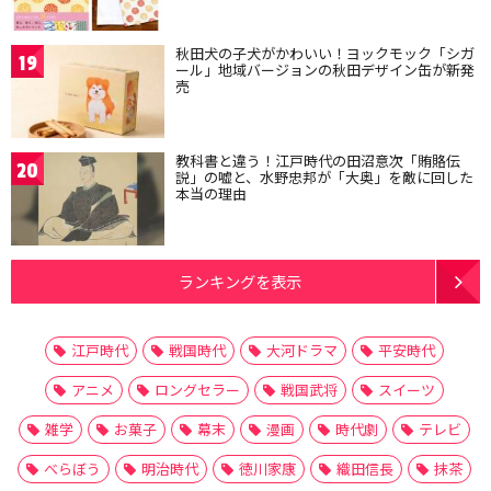
秋田犬の子犬がかわいい！ヨックモック「シガ
19
ール」地域バージョンの秋田デザイン缶が新発
売
教科書と違う！江戸時代の田沼意次「賄賂伝
20
説」の嘘と、水野忠邦が「大奥」を敵に回した
本当の理由
ランキングを表示
江戸時代
戦国時代
大河ドラマ
平安時代
アニメ
ロングセラー
戦国武将
スイーツ
雑学
お菓子
幕末
漫画
時代劇
テレビ
べらぼう
明治時代
徳川家康
織田信長
抹茶