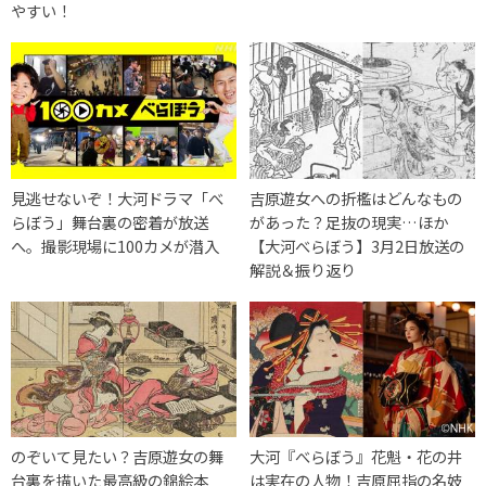
やすい！
見逃せないぞ！大河ドラマ「べ
吉原遊女への折檻はどんなもの
らぼう」舞台裏の密着が放送
があった？足抜の現実…ほか
へ。撮影現場に100カメが潜入
【大河べらぼう】3月2日放送の
解説＆振り返り
のぞいて見たい？吉原遊女の舞
大河『べらぼう』花魁・花の井
台裏を描いた最高級の錦絵本
は実在の人物！吉原屈指の名妓