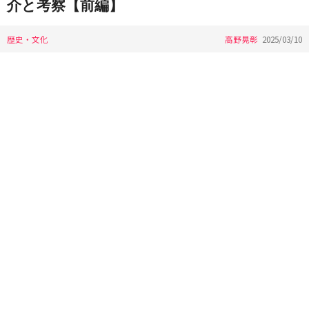
介と考察【前編】
歴史・文化
高野晃彰
2025/03/10