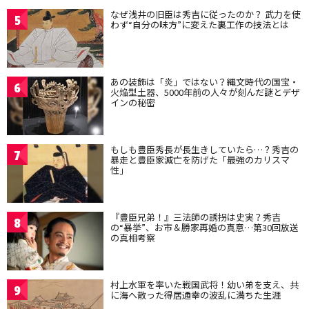
なぜ浅井の旧臣は秀吉に従ったのか？ 武力を使
5
わず“自分の味方”に変えた裏工作の技法とは
あの装飾は「炎」ではない？縄文時代の国宝・
6
火焔型土器、5000年前の人々が刻んだ謎とデザ
インの秘密
もしも豊臣秀長が長生きしていたら…？秀吉の
7
暴走と豊臣家滅亡を防げた「最強のカリスマ
性」
『豊臣兄弟！』三法師の誘拐は史実？秀吉
8
の“暴挙”、お市＆勝家再婚の真意…第30回放送
の真相考察
村上水軍を率いた戦国武将！幼い弟を支え、共
9
に海へ散った得居通幸の波乱に満ちた生涯