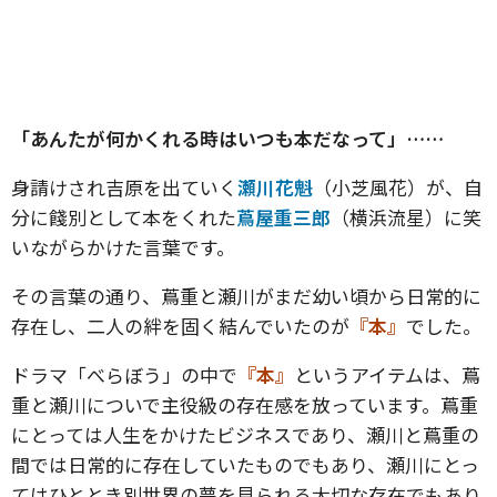
「あんたが何かくれる時はいつも本だなって」……
身請けされ吉原を出ていく
瀬川花魁
（小芝風花）が、自
分に餞別として本をくれた
蔦屋重三郎
（横浜流星）に笑
いながらかけた言葉です。
その言葉の通り、蔦重と瀬川がまだ幼い頃から日常的に
存在し、二人の絆を固く結んでいたのが
『本』
でした。
ドラマ「べらぼう」の中で
『本』
というアイテムは、蔦
重と瀬川についで主役級の存在感を放っています。蔦重
にとっては人生をかけたビジネスであり、瀬川と蔦重の
間では日常的に存在していたものでもあり、瀬川にとっ
てはひととき別世界の夢を見られる大切な存在でもあり