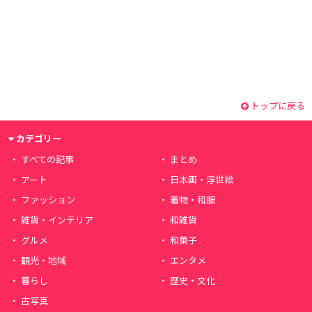
トップに戻る
カテゴリー
すべての記事
まとめ
アート
日本画・浮世絵
ファッション
着物・和服
雑貨・インテリア
和雑貨
グルメ
和菓子
観光・地域
エンタメ
暮らし
歴史・文化
古写真