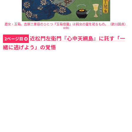
遊女・玉菊。吉原三景容のひとつ『玉菊燈籠』は同女の霊を祀るもの。（歌川国貞）
wiki
近松門左衛門『心中天網島』に託す「一
2ページ目
緒に逃げよう」の覚悟