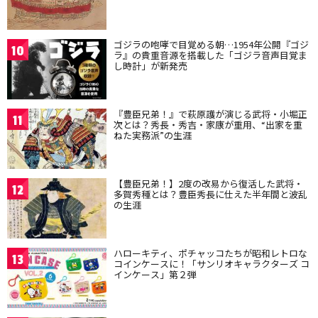
ゴジラの咆哮で目覚める朝…1954年公開『ゴジ
10
ラ』の貴重音源を搭載した「ゴジラ音声目覚ま
し時計」が新発売
『豊臣兄弟！』で萩原護が演じる武将・小堀正
11
次とは？秀長・秀吉・家康が重用、“出家を重
ねた実務派”の生涯
【豊臣兄弟！】2度の改易から復活した武将・
12
多賀秀種とは？豊臣秀長に仕えた半年間と波乱
の生涯
ハローキティ、ポチャッコたちが昭和レトロな
13
コインケースに！「サンリオキャラクターズ コ
インケース」第２弾