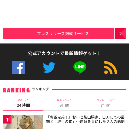
プレスリリース掲載サービス
公式アカウントで最新情報ゲット！
ランキング
RANKING
DAILY
WEEKLY
MONTHLY
24時間
週 間
月 間
『豊臣兄弟！』お市と柴田勝家、自刃しての最
1
期と「辞世の句」…運命を共にした２人の悲劇