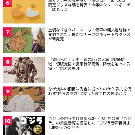
鳩サブレーの豊島屋が『鳩の日』（8月10日）
6
限定グッズ詳細を発表！今年はシリコンポーチ
「はとっこ」
土偶なりきりパーカーも！青森の縄文遺跡群で
7
発掘された土偶がモチーフのキュートなグッズ
が新発売
『豊臣兄弟！』小一郎の5万の大軍に徹底抗
8
戦！切腹覚悟で長宗我部元親に降伏を迫った武
将・谷忠澄の生涯
なぜ浅井の旧臣は秀吉に従ったのか？ 武力を使
9
わず“自分の味方”に変えた裏工作の技法とは
ゴジラの咆哮で目覚める朝…1954年公開『ゴジ
10
ラ』の貴重音源を搭載した「ゴジラ音声目覚ま
し時計」が新発売