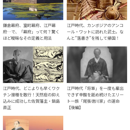
鎌倉幕府、室町幕府、江戸幕
江戸時代、カンボジアのアンコ
府…で、「幕府」って何？驚く
ール・ワットに訪れた武士。な
ほど曖昧なその定義と用法
んと”落書き”を残して帰国！
江戸時代、どこよりも早くワク
江戸時代「将軍」を一度も輩出
チン接種を敢行！天然痘の抑え
できず辛酸を舐め続けたエリー
込みに成功した佐賀藩主・鍋島
ト一族「尾張徳川家」の運命
直正
【後編】