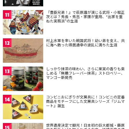
『豊臣兄弟！』で萩原護が演じる武将・小堀正
11
次とは？秀長・秀吉・家康が重用、“出家を重
ねた実務派”の生涯
村上水軍を率いた戦国武将！幼い弟を支え、共
12
に海へ散った得居通幸の波乱に満ちた生涯
しっかり抹茶の味わい、さらに果実の香りも楽
13
しめる「無糖フレーバー抹茶」ストロベリー、
マンゴー新発売
コンビニおにぎりが文房具に！コンビニの定番
14
商品をモチーフにした文房具シリーズ『ジムマ
ート』誕生
世界遺産決定で脚光！日本初の巨大都城・藤原
15