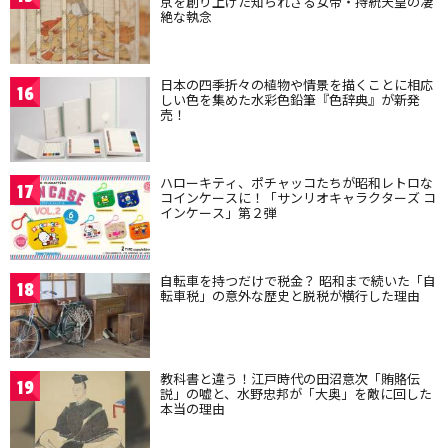
京を創り上げた知られざる女帝・持統天皇の凄
絶な執念
日本の四季折々の植物や情景を描くことに相応
16
しい色を集めた水彩色鉛筆『色辞典』が新発
売！
ハローキティ、ポチャッコたちが昭和レトロな
17
コインケースに！「サンリオキャラクターズ コ
インケース」第２弾
自転車を持つだけで税金？ 昭和まで続いた「自
18
転車税」の意外な歴史と脱税が横行した理由
教科書と違う！江戸時代の田沼意次「賄賂伝
19
説」の嘘と、水野忠邦が「大奥」を敵に回した
本当の理由