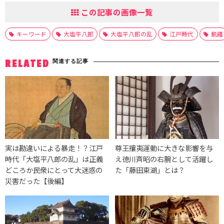
この記事の画像一覧
キーワード
大塩平八郎
大塩平八郎の乱
江戸時代
飢饉
関連する記事
RELATED
実は勘違いによる暴走！？江戸
尊王攘夷運動に大きな影響を与
時代「大塩平八郎の乱」は正義
え徳川斉昭の右腕として活躍し
どころか民衆にとって大迷惑の
た「藤田東湖」とは？
災害だった【後編】