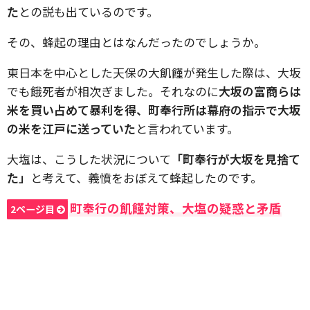
た
との説も出ているのです。
その、蜂起の理由とはなんだったのでしょうか。
東日本を中心とした天保の大飢饉が発生した際は、大坂
でも餓死者が相次ぎました。それなのに
大坂の富商らは
米を買い占めて暴利を得、町奉行所は幕府の指示で大坂
の米を江戸に送っていた
と言われています。
大塩は、こうした状況について
「町奉行が大坂を見捨て
た」
と考えて、義憤をおぼえて蜂起したのです。
町奉行の飢饉対策、大塩の疑惑と矛盾
2ページ目