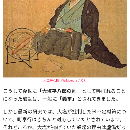
大塩平八郎（Wikipediaより）
こうして後世に
「大塩平八郎の乱」
として呼ばれること
になった騒動は、一般に
「義挙」
とされてきました。
しかし最新の研究では、大塩が批判した米不足対策につ
いて、町奉行はきちんと対応していたとされています。
それどころか、大塩が掲げていた蜂起の理由は
虚偽だっ