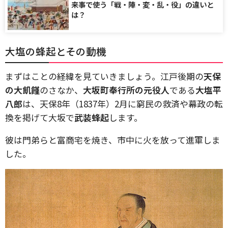
来事で使う「戦・陣・変・乱・役」の違いと
は？
大塩の蜂起とその動機
まずはことの経緯を見ていきましょう。江戸後期の
天保
の大飢饉
のさなか、
大坂町奉行所の元役人
である
大塩平
八郎
は、天保8年（1837年）2月に窮民の救済や幕政の転
換を掲げて大坂で
武装蜂起
します。
彼は門弟らと富商宅を焼き、市中に火を放って進軍しま
した。