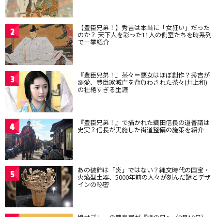
【豊臣兄弟！】秀吉は本当に「女狂い」だった
2
のか？ 天下人を彩った11人の側室たちを時系列
で一挙紹介
『豊臣兄弟！』茶々＝悪女はほぼ創作？秀吉が
3
溺愛、豊臣家滅亡を背負わされた茶々(井上和)
の壮絶すぎる生涯
『豊臣兄弟！』で描かれた織田信長の道普請は
4
史実？信長が実施した街道整備の施策を紹介
あの装飾は「炎」ではない？縄文時代の国宝・
5
火焔型土器、5000年前の人々が刻んだ謎とデザ
インの秘密