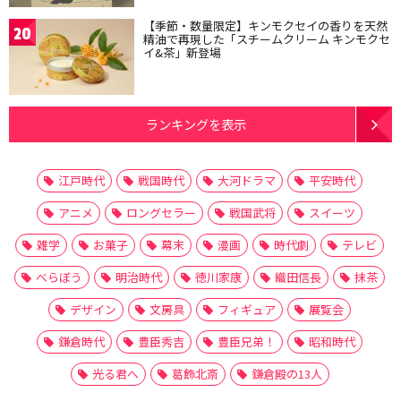
【季節・数量限定】キンモクセイの香りを天然
20
精油で再現した「スチームクリーム キンモクセ
イ&茶」新登場
ランキングを表示
江戸時代
戦国時代
大河ドラマ
平安時代
アニメ
ロングセラー
戦国武将
スイーツ
雑学
お菓子
幕末
漫画
時代劇
テレビ
べらぼう
明治時代
徳川家康
織田信長
抹茶
デザイン
文房具
フィギュア
展覧会
鎌倉時代
豊臣秀吉
豊臣兄弟！
昭和時代
光る君へ
葛飾北斎
鎌倉殿の13人