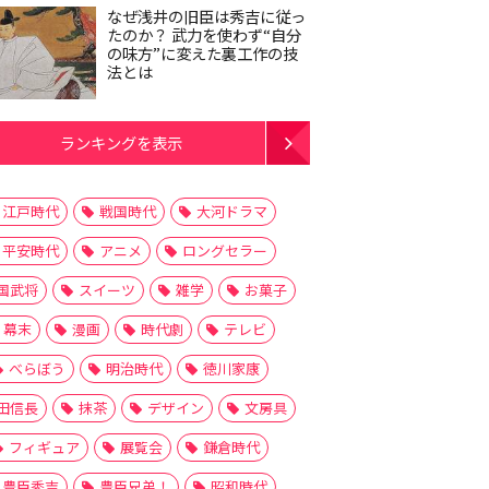
なぜ浅井の旧臣は秀吉に従っ
たのか？ 武力を使わず“自分
の味方”に変えた裏工作の技
法とは
ランキングを表示
江戸時代
戦国時代
大河ドラマ
平安時代
アニメ
ロングセラー
国武将
スイーツ
雑学
お菓子
幕末
漫画
時代劇
テレビ
べらぼう
明治時代
徳川家康
田信長
抹茶
デザイン
文房具
フィギュア
展覧会
鎌倉時代
豊臣秀吉
豊臣兄弟！
昭和時代