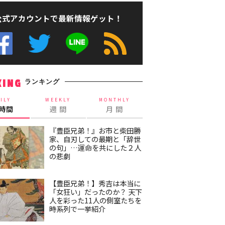
公式アカウントで最新情報ゲット！
ランキング
KING
ILY
WEEKLY
MONTHLY
4時間
週 間
月 間
『豊臣兄弟！』お市と柴田勝
家、自刃しての最期と「辞世
の句」…運命を共にした２人
の悲劇
【豊臣兄弟！】秀吉は本当に
「女狂い」だったのか？ 天下
人を彩った11人の側室たちを
時系列で一挙紹介