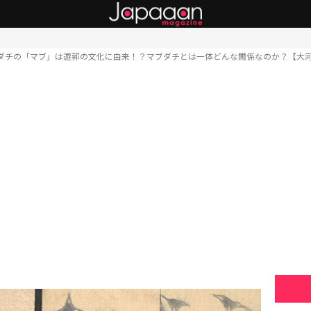
ダチの「マブ」は遊郭の文化に由来！？マブダチとは一体どんな関係なのか？【大