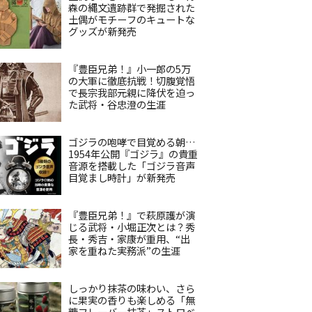
森の縄文遺跡群で発掘された
土偶がモチーフのキュートな
グッズが新発売
『豊臣兄弟！』小一郎の5万
の大軍に徹底抗戦！切腹覚悟
で長宗我部元親に降伏を迫っ
た武将・谷忠澄の生涯
ゴジラの咆哮で目覚める朝…
1954年公開『ゴジラ』の貴重
音源を搭載した「ゴジラ音声
目覚まし時計」が新発売
『豊臣兄弟！』で萩原護が演
じる武将・小堀正次とは？秀
長・秀吉・家康が重用、“出
家を重ねた実務派”の生涯
しっかり抹茶の味わい、さら
に果実の香りも楽しめる「無
糖フレーバー抹茶」ストロベ