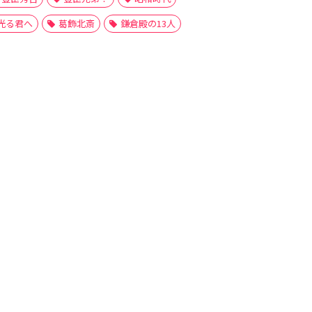
光る君へ
葛飾北斎
鎌倉殿の13人