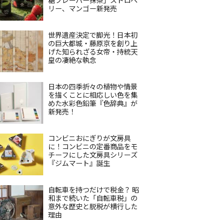
リー、マンゴー新発売
世界遺産決定で脚光！日本初
の巨大都城・藤原京を創り上
げた知られざる女帝・持統天
皇の凄絶な執念
日本の四季折々の植物や情景
を描くことに相応しい色を集
めた水彩色鉛筆『色辞典』が
新発売！
コンビニおにぎりが文房具
に！コンビニの定番商品をモ
チーフにした文房具シリーズ
『ジムマート』誕生
自転車を持つだけで税金？ 昭
和まで続いた「自転車税」の
意外な歴史と脱税が横行した
理由