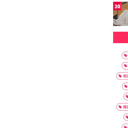
20
戦
織