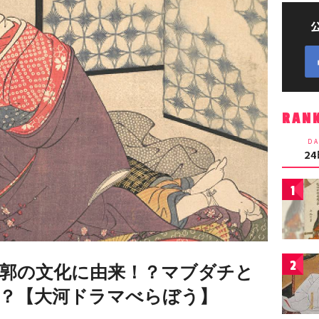
RAN
DA
2
1
2
郭の文化に由来！？マブダチと
？【大河ドラマべらぼう】