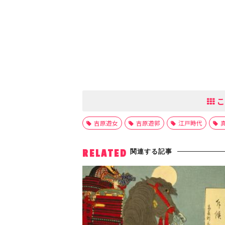
こ
吉原遊女
吉原遊郭
江戸時代
関連する記事
RELATED