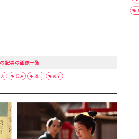
の記事の画像一覧
真夫
語源
間夫
雑学