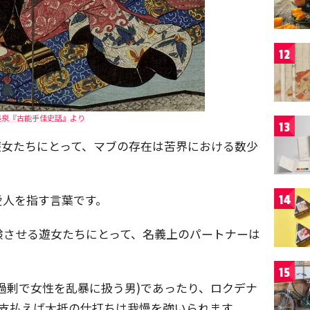
12
英泉『古能手佳史話』より
13
遊女たちにとって、マブの存在は苦界における数少
愛人を指す言葉です。
14
験させる遊女たちにとって、名義上のパートナーは
15
過剰で女性を乱暴に扱う男)であったり、ロクデナ
え支払えば大抵の仕打ちは我慢を強いられます。