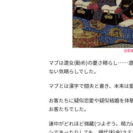
渓斎
マブは遊女(勤め)の憂さ晴らし……
ない気晴らしでした。
マブとは漢字で間夫と書き、本来は
お客たちに疑似恋愛や疑似結婚を体
お客たちでした。
連中がどれほど強蔵(つよぞう。精力
シであったりしても、揚代(料金)さ