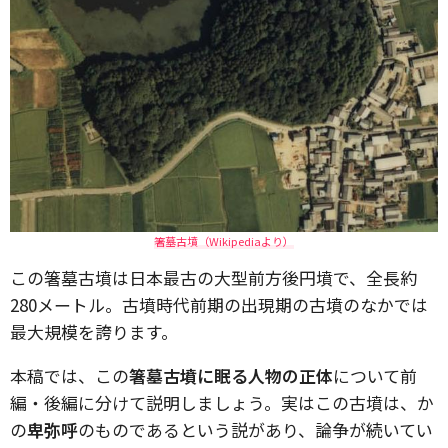
箸墓古墳（Wikipediaより）
この箸墓古墳は日本最古の大型前方後円墳で、全長約
280メートル。古墳時代前期の出現期の古墳のなかでは
最大規模を誇ります。
本稿では、この
箸墓古墳に眠る人物の正体
について前
編・後編に分けて説明しましょう。実はこの古墳は、か
の
卑弥呼
のものであるという説があり、論争が続いてい