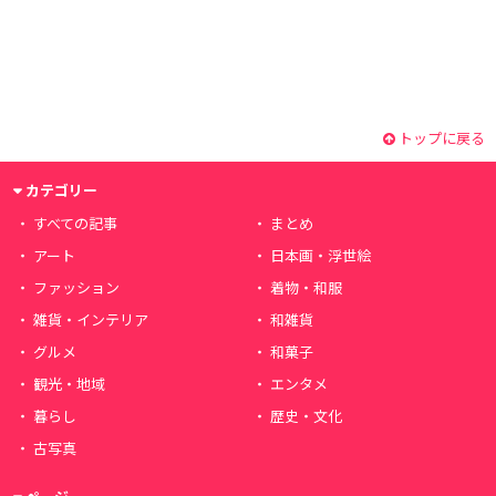
トップに戻る
カテゴリー
すべての記事
まとめ
アート
日本画・浮世絵
ファッション
着物・和服
雑貨・インテリア
和雑貨
グルメ
和菓子
観光・地域
エンタメ
暮らし
歴史・文化
古写真