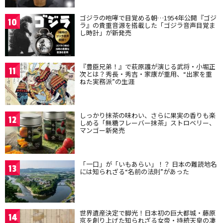
ゴジラの咆哮で目覚める朝…1954年公開『ゴジ
10
ラ』の貴重音源を搭載した「ゴジラ音声目覚ま
し時計」が新発売
『豊臣兄弟！』で萩原護が演じる武将・小堀正
11
次とは？秀長・秀吉・家康が重用、“出家を重
ねた実務派”の生涯
しっかり抹茶の味わい、さらに果実の香りも楽
12
しめる「無糖フレーバー抹茶」ストロベリー、
マンゴー新発売
「一口」が「いもあらい」！？ 日本の難読地名
13
には知られざる“名前の法則”があった
世界遺産決定で脚光！日本初の巨大都城・藤原
14
京を創り上げた知られざる女帝・持統天皇の凄