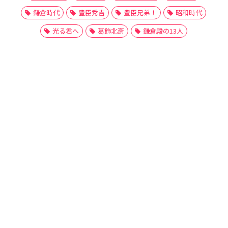
鎌倉時代
豊臣秀吉
豊臣兄弟！
昭和時代
光る君へ
葛飾北斎
鎌倉殿の13人