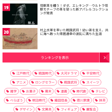
怪獣革を纏う！ダダ、エレキング…ウルトラ怪
19
獣モチーフの革を使った新アパレルコレクショ
ンが発表
村上水軍を率いた戦国武将！幼い弟を支え、共
20
に海へ散った得居通幸の波乱に満ちた生涯
ランキングを表示
江戸時代
戦国時代
大河ドラマ
平安時代
アニメ
ロングセラー
戦国武将
スイーツ
雑学
お菓子
幕末
漫画
時代劇
テレビ
べらぼう
明治時代
織田信長
徳川家康
抹茶
デザイン
文房具
フィギュア
展覧会