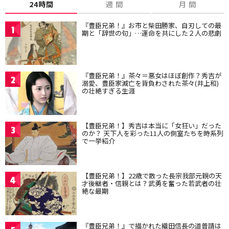
24時間
週 間
月 間
『豊臣兄弟！』お市と柴田勝家、自刃しての最
1
期と「辞世の句」…運命を共にした２人の悲劇
『豊臣兄弟！』茶々＝悪女はほぼ創作？秀吉が
2
溺愛、豊臣家滅亡を背負わされた茶々(井上和)
の壮絶すぎる生涯
【豊臣兄弟！】秀吉は本当に「女狂い」だった
3
のか？ 天下人を彩った11人の側室たちを時系列
で一挙紹介
【豊臣兄弟！】22歳で散った長宗我部元親の天
4
才後継者・信親とは？武勇を奮った若武者の壮
絶な最期
『豊臣兄弟！』で描かれた織田信長の道普請は