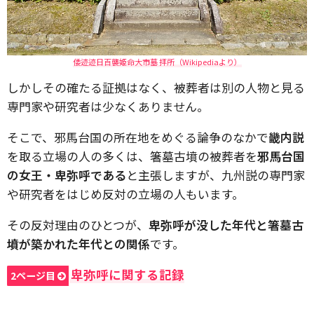
倭迹迹日百襲姫命大市墓 拝所（Wikipediaより）
しかしその確たる証拠はなく、被葬者は別の人物と見る
専門家や研究者は少なくありません。
そこで、邪馬台国の所在地をめぐる論争のなかで
畿内説
を取る立場の人の多くは、箸墓古墳の被葬者を
邪馬台国
の女王・卑弥呼である
と主張しますが、九州説の専門家
や研究者をはじめ反対の立場の人もいます。
その反対理由のひとつが、
卑弥呼が没した年代と箸墓古
墳が築かれた年代との関係
です。
卑弥呼に関する記録
2ページ目