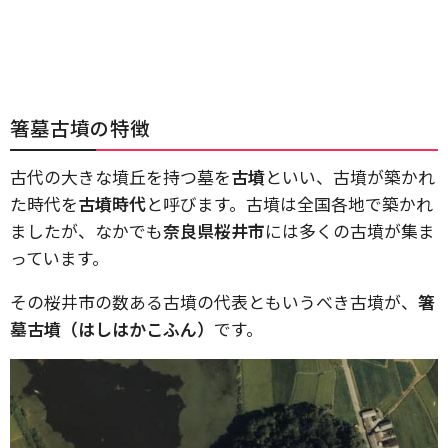
箸墓古墳の特徴
古代の大きな墳丘を持つ墓を
古墳
といい、古墳が築かれ
た時代を
古墳時代
と呼びます。古墳は全国各地で築かれ
ましたが、なかでも
奈良県桜井市
には多くの古墳が集ま
っています。
その桜井市の数ある古墳の代表ともいうべき古墳が、
箸
墓古墳（はしはかこふん）
です。