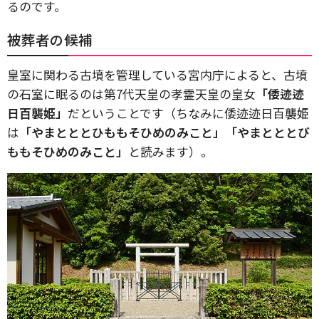
るのです。
被葬者の候補
皇室に関わる古墳を管理している宮内庁によると、古墳
の石室に眠るのは第7代天皇の孝霊天皇の皇女
「倭迹迹
日百襲姫」
だということです（ちなみに倭迹迹日百襲姫
は
「やまとととひももそひめのみこと」「やまとととび
ももそひめのみこと」
と読みます）。