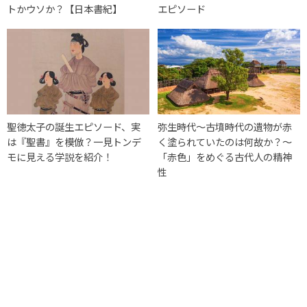
トかウソか？【日本書紀】
エピソード
聖徳太子の誕生エピソード、実
弥生時代〜古墳時代の遺物が赤
は『聖書』を模倣？一見トンデ
く塗られていたのは何故か？〜
モに見える学説を紹介！
「赤色」をめぐる古代人の精神
性