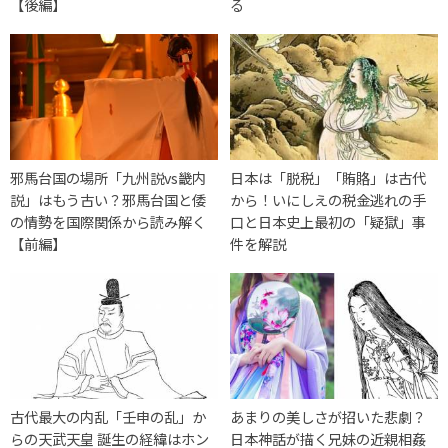
【後編】
る
邪馬台国の場所「九州説vs畿内
日本は「脱税」「賄賂」は古代
説」はもう古い？邪馬台国と倭
から！いにしえの税金逃れの手
の情勢を国際関係から読み解く
口と日本史上最初の「疑獄」事
【前編】
件を解説
古代最大の内乱「壬申の乱」か
あまりの美しさが招いた悲劇？
らの天武天皇 誕生の経緯はホン
日本神話が描く兄妹の近親相姦