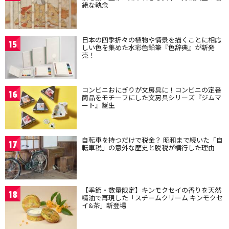
絶な執念
日本の四季折々の植物や情景を描くことに相応
15
しい色を集めた水彩色鉛筆『色辞典』が新発
売！
コンビニおにぎりが文房具に！コンビニの定番
16
商品をモチーフにした文房具シリーズ『ジムマ
ート』誕生
自転車を持つだけで税金？ 昭和まで続いた「自
17
転車税」の意外な歴史と脱税が横行した理由
【季節・数量限定】キンモクセイの香りを天然
18
精油で再現した「スチームクリーム キンモクセ
イ&茶」新登場