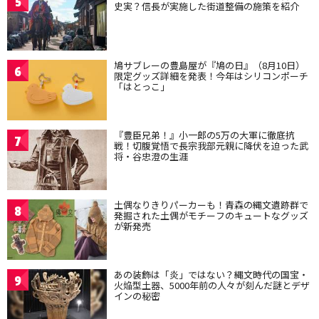
5
史実？信長が実施した街道整備の施策を紹介
鳩サブレーの豊島屋が『鳩の日』（8月10日）
6
限定グッズ詳細を発表！今年はシリコンポーチ
「はとっこ」
『豊臣兄弟！』小一郎の5万の大軍に徹底抗
7
戦！切腹覚悟で長宗我部元親に降伏を迫った武
将・谷忠澄の生涯
土偶なりきりパーカーも！青森の縄文遺跡群で
8
発掘された土偶がモチーフのキュートなグッズ
が新発売
あの装飾は「炎」ではない？縄文時代の国宝・
9
火焔型土器、5000年前の人々が刻んだ謎とデザ
インの秘密