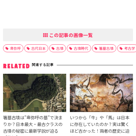
この記事の画像一覧
卑弥呼
古代日本
古墳
古墳時代
箸墓古墳
考古学
関連する記事
RELATED
箸墓古墳は”卑弥呼の墓”で決ま
いつから「牛」や「馬」は日本
りか？日本最大・最古クラスの
に存在していたのか？実は驚く
古墳の秘密に最新学説が迫る
ほど古かった！両者の歴史に迫