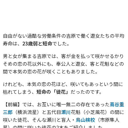
自由がない過酷な労働条件の吉原で働く遊女たちの平均
寿命は、
23歳弱と短命
でした。
男と女が集まる吉原では、客が金を払って咲かせるかり
そめの恋の花以外にも、奉公人と遊女、客と花魁などの
間で本気の恋の花が咲くこともありました。
けれども、本気の恋の花ほど、咲いてもあっという間に
枯れてしまう、
短命の「徒花」
だったのです。
【前編】では、お互いに唯一無二の存在であった
蔦谷重
三郎
（横浜流星）と五代目
瀬川
花魁（小芝風花）の間に
咲いた徒花、そんな瀬川と盲人・
鳥山検校
（市原隼人
星）の間に咲いた徒花の2本をご紹介しました。