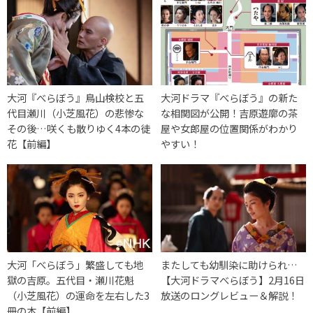
大河『べらぼう』鳥山検校と五
大河ドラマ『べらぼう』の新た
代目瀬川（小芝風花）の悲惨な
な相関図が公開！吉原遊廓の茶
その後…咲くも散りゆく4本の徒
屋や女郎屋の位置関係がわかり
花【前編】
やすい！
大河「べらぼう」繁盛しても地
またしても幼馴染に助けられ…
獄の吉原。五代目・瀬川花魁
【大河ドラマべらぼう】2月16日
（小芝風花）の運命を左右した3
放送のロングレビュー＆解説！
冊の本【前編】