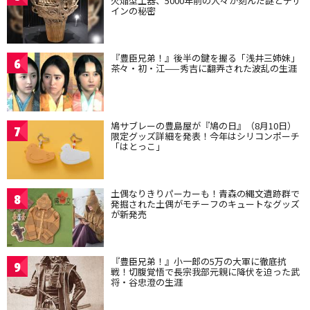
火焔型土器、5000年前の人々が刻んだ謎とデザ
インの秘密
『豊臣兄弟！』後半の鍵を握る「浅井三姉妹」
6
茶々・初・江——秀吉に翻弄された波乱の生涯
鳩サブレーの豊島屋が『鳩の日』（8月10日）
7
限定グッズ詳細を発表！今年はシリコンポーチ
「はとっこ」
土偶なりきりパーカーも！青森の縄文遺跡群で
8
発掘された土偶がモチーフのキュートなグッズ
が新発売
『豊臣兄弟！』小一郎の5万の大軍に徹底抗
9
戦！切腹覚悟で長宗我部元親に降伏を迫った武
将・谷忠澄の生涯