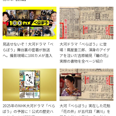
見逃せないぞ！大河ドラマ「べ
大河ドラマ「べらぼう」に登
らぼう」舞台裏の密着が放送
場！蔦屋重三郎、渾身のアイデ
へ。撮影現場に100カメが潜入
アを注いだ吉原細見『籬の花』
実際の書物を全ページ紹介
2025年のNHK大河ドラマ「べら
大河『べらぼう』実在した花魁
ぼう」の予習に！公式の歴史ハ
「花の井」が五代目「瀬川」を