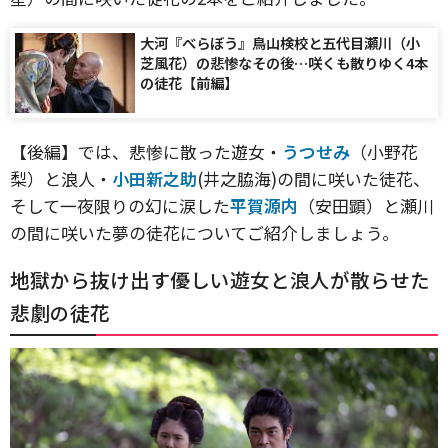
大河『べらぼう』鳥山検校と五代目瀬川（小
芝風花）の悲惨なその後…咲くも散りゆく4本
の徒花【前編】
【後編】では、悲惨に散った遊女・
うつせみ
（小野花
梨）と浪人・
小田新之助
(井之脇海)の間に咲いた徒花、
そして一夜限りの幻に涙した
平賀源内
（安田顕）と瀬川
の間に咲いた夢の徒花についてご紹介しましょう。
地獄から抜け出す優しい遊女と浪人が散らせた
悲劇の徒花