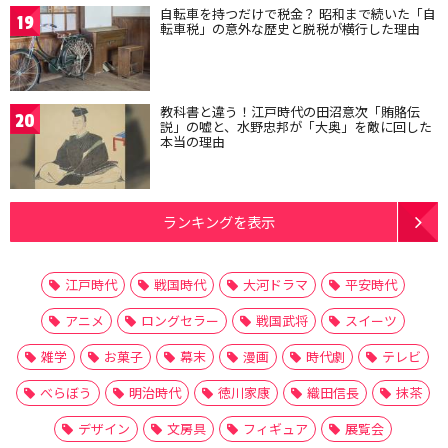
自転車を持つだけで税金？ 昭和まで続いた「自
19
転車税」の意外な歴史と脱税が横行した理由
教科書と違う！江戸時代の田沼意次「賄賂伝
20
説」の嘘と、水野忠邦が「大奥」を敵に回した
本当の理由
ランキングを表示
江戸時代
戦国時代
大河ドラマ
平安時代
アニメ
ロングセラー
戦国武将
スイーツ
雑学
お菓子
幕末
漫画
時代劇
テレビ
べらぼう
明治時代
徳川家康
織田信長
抹茶
デザイン
文房具
フィギュア
展覧会