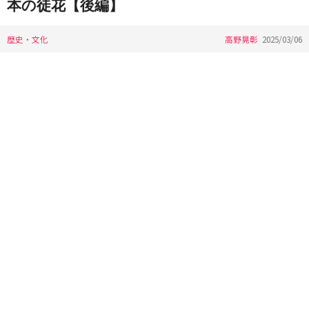
本の徒花【後編】
歴史・文化
高野晃彰
2025/03/06