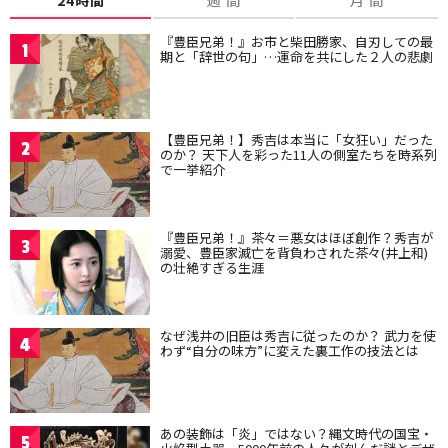
『豊臣兄弟！』お市と柴田勝家、自刃しての最
1
期と「辞世の句」…運命を共にした２人の悲劇
【豊臣兄弟！】秀吉は本当に「女狂い」だった
2
のか？ 天下人を彩った11人の側室たちを時系列
で一挙紹介
『豊臣兄弟！』茶々＝悪女はほぼ創作？秀吉が
3
溺愛、豊臣家滅亡を背負わされた茶々(井上和)
の壮絶すぎる生涯
なぜ浅井の旧臣は秀吉に従ったのか？ 武力を使
4
わず“自分の味方”に変えた裏工作の技法とは
あの装飾は「炎」ではない？縄文時代の国宝・
5