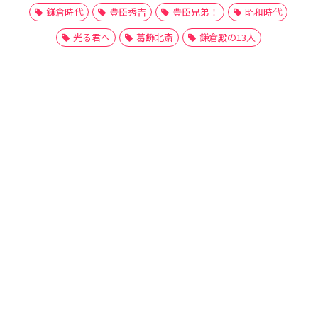
鎌倉時代
豊臣秀吉
豊臣兄弟！
昭和時代
光る君へ
葛飾北斎
鎌倉殿の13人