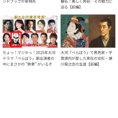
ンドブックが新発売
襲名！美しく男前…その魅力に
迫る【前編】
ちょっ！マジかっ！2025年大河
大河『べらぼう』で男色家・平
ドラマ「べらぼう」新出演者の
賀源内が愛した実在の女形・瀬
中にまさかの ”鉄拳” がいるぞ
川菊之丞の生涯【前編】