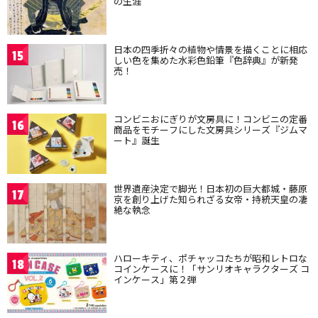
の生涯
日本の四季折々の植物や情景を描くことに相応
15
しい色を集めた水彩色鉛筆『色辞典』が新発
売！
コンビニおにぎりが文房具に！コンビニの定番
16
商品をモチーフにした文房具シリーズ『ジムマ
ート』誕生
世界遺産決定で脚光！日本初の巨大都城・藤原
17
京を創り上げた知られざる女帝・持統天皇の凄
絶な執念
ハローキティ、ポチャッコたちが昭和レトロな
18
コインケースに！「サンリオキャラクターズ コ
インケース」第２弾