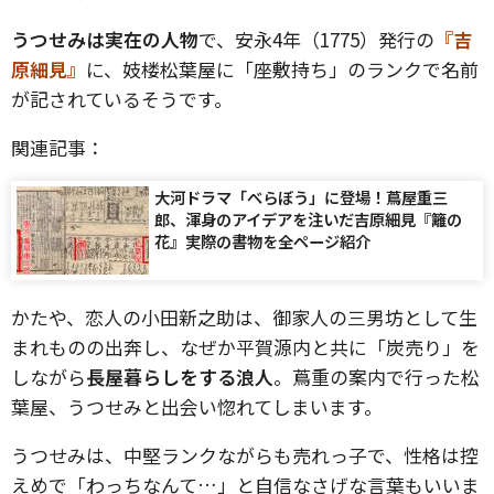
うつせみは実在の人物
で、安永4年（1775）発行の
『吉
原細見』
に、妓楼松葉屋に「座敷持ち」のランクで名前
が記されているそうです。
関連記事：
大河ドラマ「べらぼう」に登場！蔦屋重三
郎、渾身のアイデアを注いだ吉原細見『籬の
花』実際の書物を全ページ紹介
かたや、恋人の小田新之助は、御家人の三男坊として生
まれものの出奔し、なぜか平賀源内と共に「炭売り」を
しながら
長屋暮らしをする浪人
。蔦重の案内で行った松
葉屋、うつせみと出会い惚れてしまいます。
うつせみは、中堅ランクながらも売れっ子で、性格は控
えめで「わっちなんて…」と自信なさげな言葉もいいま