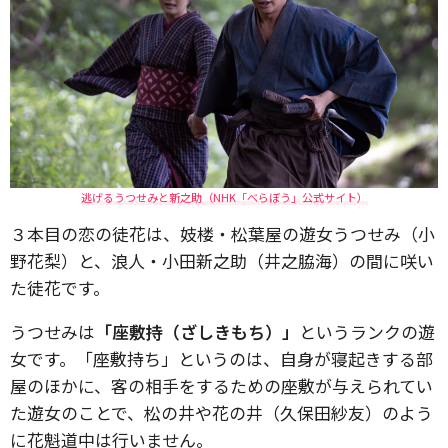
逃げるうつせみと新之助（NHK「べらぼう」公式サイト）
３本目の恋の徒花は、妓楼・松葉屋の遊女うつせみ（小
野花梨）と、浪人・小田新之助（井之脇海）の間に咲い
た徒花です。
うつせみは
「座敷持（ざしきもち）」
というランクの遊
女です。「座敷持ち」というのは、自身が寝起きする部
屋のほかに、客の相手をするための座敷が与えられてい
た遊女のことで、松の井や花の井（久保田紗友）のよう
に花魁道中は行いません。