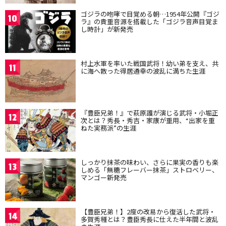
ゴジラの咆哮で目覚める朝…1954年公開『ゴジ
10
ラ』の貴重音源を搭載した「ゴジラ音声目覚ま
し時計」が新発売
村上水軍を率いた戦国武将！幼い弟を支え、共
11
に海へ散った得居通幸の波乱に満ちた生涯
『豊臣兄弟！』で萩原護が演じる武将・小堀正
12
次とは？秀長・秀吉・家康が重用、“出家を重
ねた実務派”の生涯
しっかり抹茶の味わい、さらに果実の香りも楽
13
しめる「無糖フレーバー抹茶」ストロベリー、
マンゴー新発売
【豊臣兄弟！】2度の改易から復活した武将・
14
多賀秀種とは？豊臣秀長に仕えた半年間と波乱