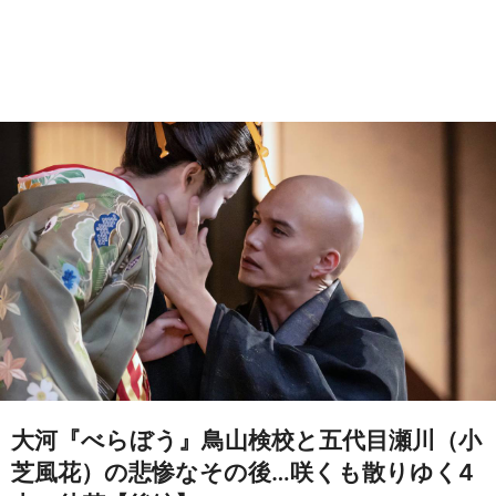
大河『べらぼう』鳥山検校と五代目瀬川（小
芝風花）の悲惨なその後…咲くも散りゆく4