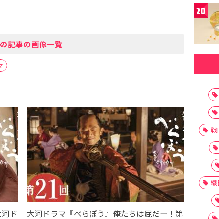
20
の記事の画像一覧
マ
戦
織
大河ド
大河ドラマ『べらぼう』俺たちは屁だー！第