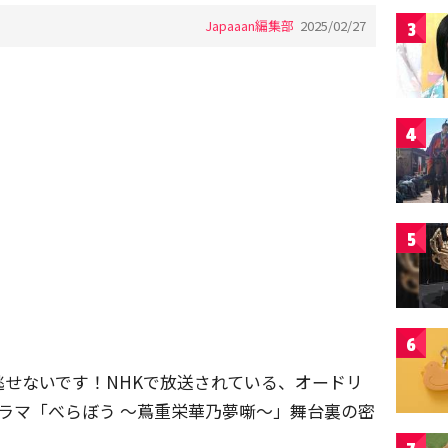
Japaaan編集部
2025/02/27
3
4
5
6
せないです！NHKで放送されている、オードリ
ドラマ「べらぼう ～蔦重栄華乃夢噺～」舞台裏の密