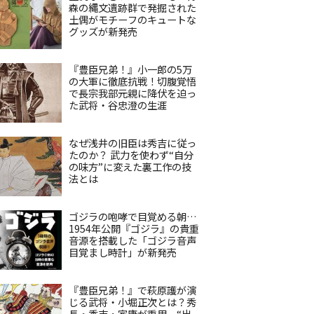
森の縄文遺跡群で発掘された
土偶がモチーフのキュートな
グッズが新発売
『豊臣兄弟！』小一郎の5万
の大軍に徹底抗戦！切腹覚悟
で長宗我部元親に降伏を迫っ
た武将・谷忠澄の生涯
なぜ浅井の旧臣は秀吉に従っ
たのか？ 武力を使わず“自分
の味方”に変えた裏工作の技
法とは
ゴジラの咆哮で目覚める朝…
1954年公開『ゴジラ』の貴重
音源を搭載した「ゴジラ音声
目覚まし時計」が新発売
『豊臣兄弟！』で萩原護が演
じる武将・小堀正次とは？秀
長・秀吉・家康が重用、“出