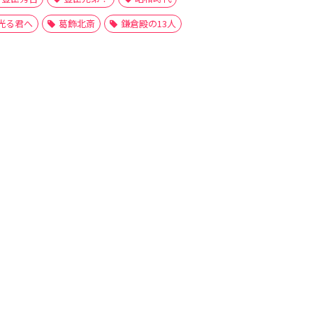
光る君へ
葛飾北斎
鎌倉殿の13人