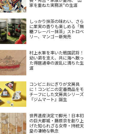
家を重ねた実務派”の生涯
しっかり抹茶の味わい、さら
に果実の香りも楽しめる「無
糖フレーバー抹茶」ストロベ
リー、マンゴー新発売
村上水軍を率いた戦国武将！
幼い弟を支え、共に海へ散っ
た得居通幸の波乱に満ちた生
涯
コンビニおにぎりが文房具
に！コンビニの定番商品をモ
チーフにした文房具シリーズ
『ジムマート』誕生
世界遺産決定で脚光！日本初
の巨大都城・藤原京を創り上
げた知られざる女帝・持統天
皇の凄絶な執念