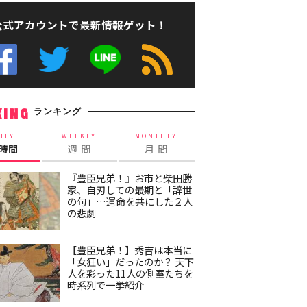
公式アカウントで最新情報ゲット！
ランキング
KING
ILY
WEEKLY
MONTHLY
4時間
週 間
月 間
『豊臣兄弟！』お市と柴田勝
家、自刃しての最期と「辞世
の句」…運命を共にした２人
の悲劇
【豊臣兄弟！】秀吉は本当に
「女狂い」だったのか？ 天下
人を彩った11人の側室たちを
時系列で一挙紹介