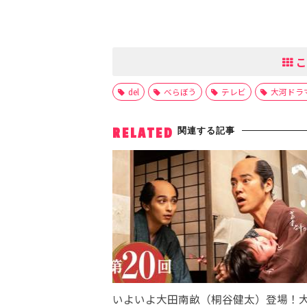
こ
del
べらぼう
テレビ
大河ドラ
関連する記事
RELATED
いよいよ大田南畝（桐谷健太）登場！