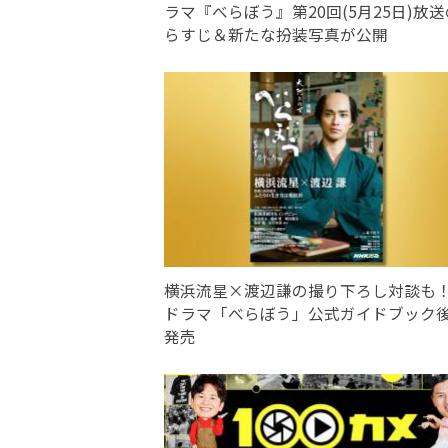
ラマ『べらぼう』第20回(5月25日)放
らすじ＆新たな扮装写真が公開
横浜流星×渡辺謙の撮り下ろし対談も
ドラマ「べらぼう」公式ガイドブック
発売