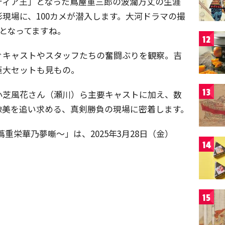
ディア王」となった蔦屋重三郎の波瀾万丈の生涯
現場に、100カメが潜入します。大河ドラマの撮
例となってますね。
12
ぐキャストやスタッフたちの奮闘ぶりを観察。吉
巨大セットも見もの。
13
小芝風花さん（瀬川）ら主要キャストに加え、数
像美を追い求める、真剣勝負の現場に密着します。
～蔦重栄華乃夢噺～」は、2025年3月28日（金）
14
15