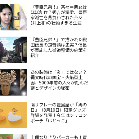
『豊臣兄弟！』茶々＝悪女は
ほぼ創作？秀吉が溺愛、豊臣
家滅亡を背負わされた茶々
(井上和)の壮絶すぎる生涯
『豊臣兄弟！』で描かれた織
田信長の道普請は史実？信長
が実施した街道整備の施策を
紹介
あの装飾は「炎」ではない？
縄文時代の国宝・火焔型土
器、5000年前の人々が刻んだ
謎とデザインの秘密
鳩サブレーの豊島屋が『鳩の
日』（8月10日）限定グッズ
詳細を発表！今年はシリコン
ポーチ「はとっこ」
土偶なりきりパーカーも！青