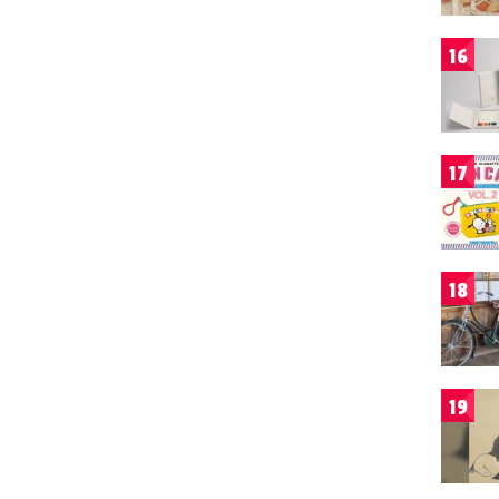
16
17
18
19