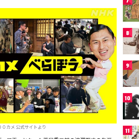
7
8
9
10
１００カメ 公式サイトより
11