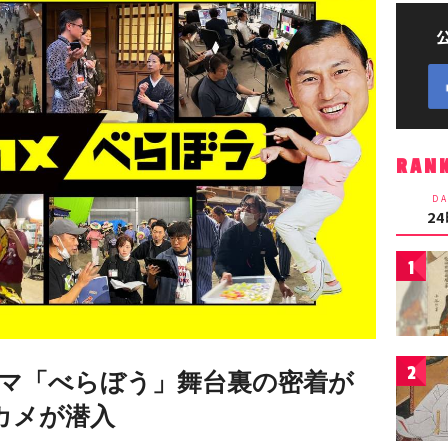
RAN
DA
2
1
2
マ「べらぼう」舞台裏の密着が
カメが潜入