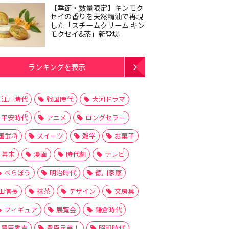
【季節・数量限定】キンモク
セイの香りを天然精油で再現
した「スチームクリーム キン
モクセイ&茶」新登場
ランキングを表示
江戸時代
戦国時代
大河ドラマ
平安時代
アニメ
ロングセラー
国武将
スイーツ
雑学
お菓子
幕末
漫画
時代劇
テレビ
べらぼう
明治時代
徳川家康
田信長
抹茶
デザイン
文房具
フィギュア
展覧会
鎌倉時代
豊臣秀吉
豊臣兄弟！
昭和時代