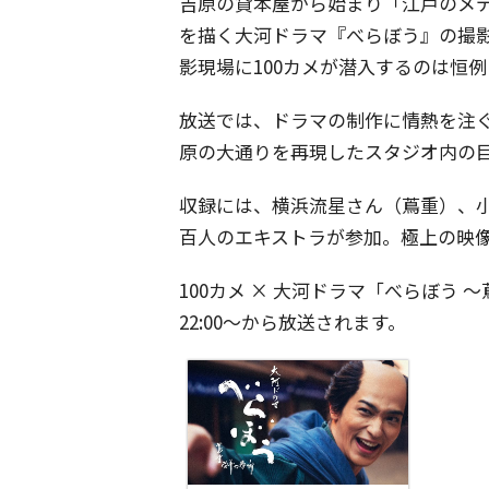
吉原の貸本屋から始まり「江戸のメ
を描く大河ドラマ『べらぼう』の撮影
影現場に100カメが潜入するのは恒
放送では、ドラマの制作に情熱を注
原の大通りを再現したスタジオ内の
収録には、横浜流星さん（蔦重）、
百人のエキストラが参加。極上の映
100カメ × 大河ドラマ「べらぼう 
22:00～から放送されます。