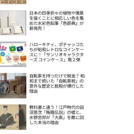
日本の四季折々の植物や情景
を描くことに相応しい色を集
めた水彩色鉛筆『色辞典』が
新発売！
ハローキティ、ポチャッコた
ちが昭和レトロなコインケー
スに！「サンリオキャラクタ
ーズ コインケース」第２弾
自転車を持つだけで税金？ 昭
和まで続いた「自転車税」の
意外な歴史と脱税が横行した
理由
教科書と違う！江戸時代の田
沼意次「賄賂伝説」の嘘と、
水野忠邦が「大奥」を敵に回
した本当の理由