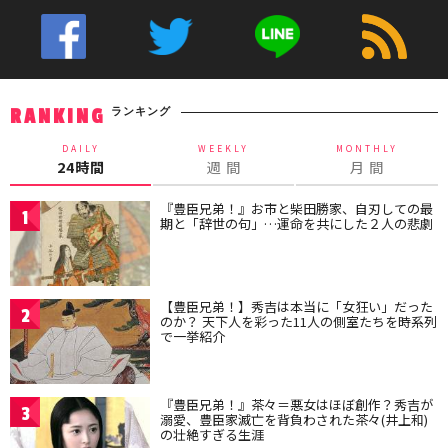
ランキング
RANKING
DAILY
WEEKLY
MONTHLY
24時間
週 間
月 間
『豊臣兄弟！』お市と柴田勝家、自刃しての最
1
期と「辞世の句」…運命を共にした２人の悲劇
【豊臣兄弟！】秀吉は本当に「女狂い」だった
2
のか？ 天下人を彩った11人の側室たちを時系列
で一挙紹介
『豊臣兄弟！』茶々＝悪女はほぼ創作？秀吉が
3
溺愛、豊臣家滅亡を背負わされた茶々(井上和)
の壮絶すぎる生涯