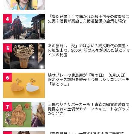
『豊臣兄弟！』で描かれた織田信長の道普請は
4
史実？信長が実施した街道整備の施策を紹介
あの装飾は「炎」ではない？縄文時代の国宝・
5
火焔型土器、5000年前の人々が刻んだ謎とデザ
インの秘密
鳩サブレーの豊島屋が『鳩の日』（8月10日）
6
限定グッズ詳細を発表！今年はシリコンポーチ
「はとっこ」
土偶なりきりパーカーも！青森の縄文遺跡群で
7
発掘された土偶がモチーフのキュートなグッズ
が新発売
『豊臣兄弟！』小一郎の5万の大軍に徹底抗