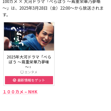
100カメ × 大河ドラマ「べらぼう ～蔦重栄華乃夢噺
～」は、2025年3月28日（金）22:00～から放送されま
す。
2025年大河ドラマ「べら
ぼう ～蔦重栄華乃夢噺
～」
エンタメ
最新情報をゲット
１００カメ – NHK