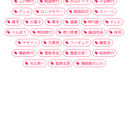
江戸時代
戦国時代
大河ドラマ
平安時代
アニメ
ロングセラー
戦国武将
スイーツ
雑学
お菓子
幕末
漫画
時代劇
テレビ
べらぼう
明治時代
徳川家康
織田信長
抹茶
デザイン
文房具
フィギュア
展覧会
鎌倉時代
豊臣秀吉
豊臣兄弟！
昭和時代
光る君へ
葛飾北斎
鎌倉殿の13人