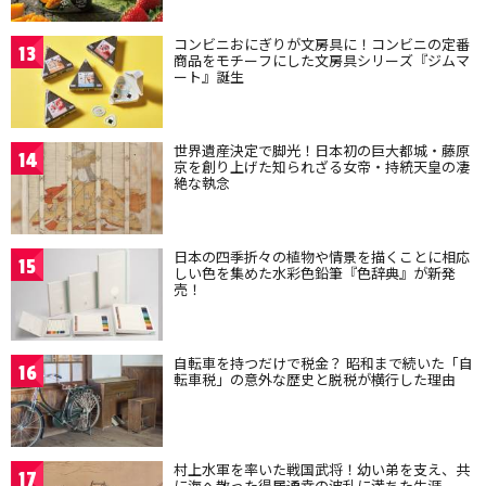
コンビニおにぎりが文房具に！コンビニの定番
13
商品をモチーフにした文房具シリーズ『ジムマ
ート』誕生
世界遺産決定で脚光！日本初の巨大都城・藤原
14
京を創り上げた知られざる女帝・持統天皇の凄
絶な執念
日本の四季折々の植物や情景を描くことに相応
15
しい色を集めた水彩色鉛筆『色辞典』が新発
売！
自転車を持つだけで税金？ 昭和まで続いた「自
16
転車税」の意外な歴史と脱税が横行した理由
村上水軍を率いた戦国武将！幼い弟を支え、共
17
に海へ散った得居通幸の波乱に満ちた生涯