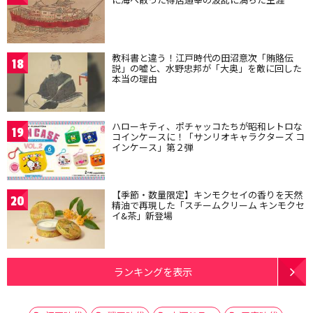
教科書と違う！江戸時代の田沼意次「賄賂伝
18
説」の嘘と、水野忠邦が「大奥」を敵に回した
本当の理由
ハローキティ、ポチャッコたちが昭和レトロな
19
コインケースに！「サンリオキャラクターズ コ
インケース」第２弾
【季節・数量限定】キンモクセイの香りを天然
20
精油で再現した「スチームクリーム キンモクセ
イ&茶」新登場
ランキングを表示