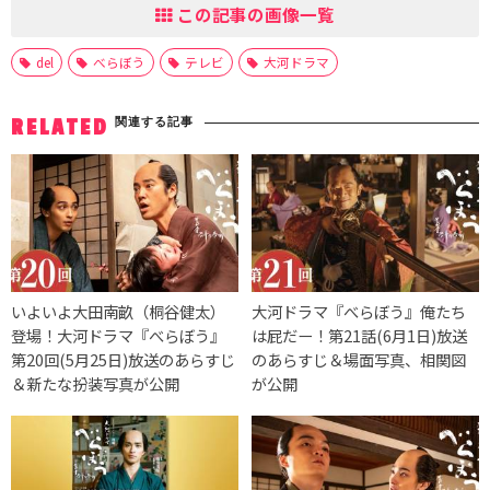
この記事の画像一覧
del
べらぼう
テレビ
大河ドラマ
関連する記事
RELATED
いよいよ大田南畝（桐谷健太）
大河ドラマ『べらぼう』俺たち
登場！大河ドラマ『べらぼう』
は屁だー！第21話(6月1日)放送
第20回(5月25日)放送のあらすじ
のあらすじ＆場面写真、相関図
＆新たな扮装写真が公開
が公開