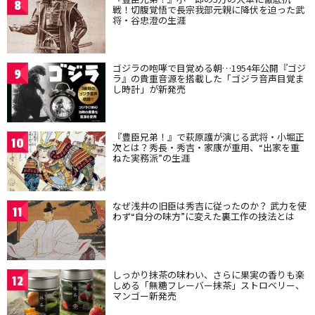
8
戦！切腹覚悟で長宗我部元親に降伏を迫った武
将・谷忠澄の生涯
ゴジラの咆哮で目覚める朝…1954年公開『ゴジ
9
ラ』の貴重音源を搭載した「ゴジラ音声目覚ま
し時計」が新発売
『豊臣兄弟！』で萩原護が演じる武将・小堀正
10
次とは？秀長・秀吉・家康が重用、“出家を重
ねた実務派”の生涯
なぜ浅井の旧臣は秀吉に従ったのか？ 武力を使
11
わず“自分の味方”に変えた裏工作の技法とは
しっかり抹茶の味わい、さらに果実の香りも楽
12
しめる「無糖フレーバー抹茶」ストロベリー、
マンゴー新発売