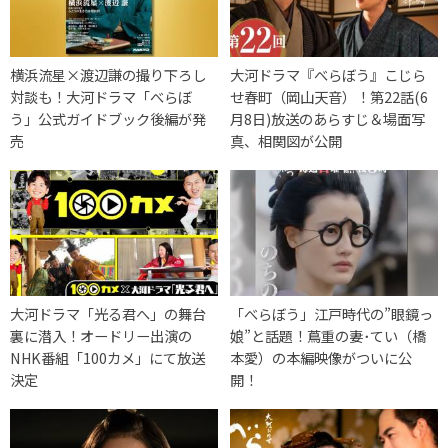
横浜流星×渡辺謙の撮り下ろし
大河ドラマ『べらぼう』こじら
対談も！大河ドラマ「べらぼ
せ春町（岡山天音）！第22話(6
う」公式ガイドブック後編が発
月8日)放送のあらすじ＆場面写
売
真、相関図が公開
大河ドラマ「光る君へ」の舞台
「べらぼう」江戸時代の”眼鏡っ
裏に潜入！オードリー出演の
娘”と話題！蔦重の妻･てい（橋
NHK番組「100カメ」にて放送
本愛）の本編映像がついに公
決定
開！