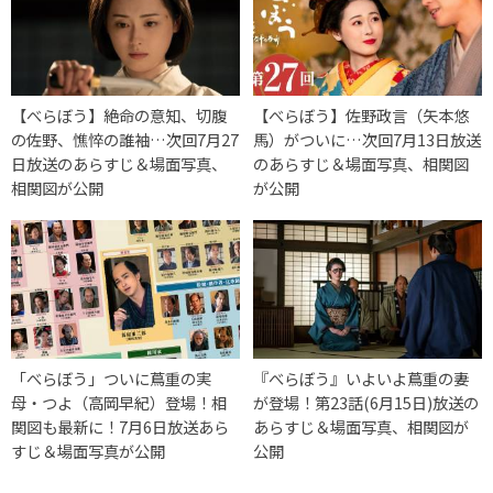
【べらぼう】絶命の意知、切腹
【べらぼう】佐野政言（矢本悠
の佐野、憔悴の誰袖…次回7月27
馬）がついに…次回7月13日放送
日放送のあらすじ＆場面写真、
のあらすじ＆場面写真、相関図
相関図が公開
が公開
「べらぼう」ついに蔦重の実
『べらぼう』いよいよ蔦重の妻
母・つよ（高岡早紀）登場！相
が登場！第23話(6月15日)放送の
関図も最新に！7月6日放送あら
あらすじ＆場面写真、相関図が
すじ＆場面写真が公開
公開