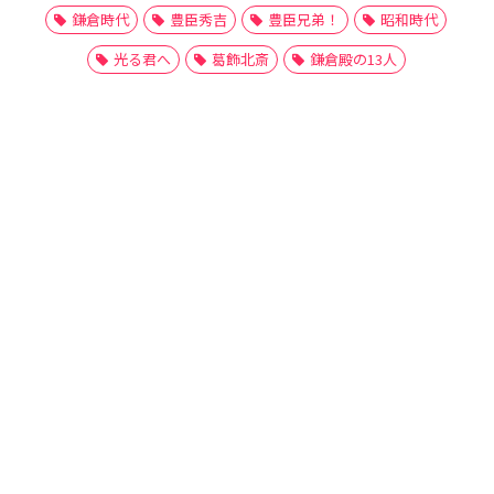
鎌倉時代
豊臣秀吉
豊臣兄弟！
昭和時代
光る君へ
葛飾北斎
鎌倉殿の13人