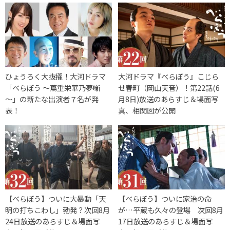
ひょうろく大抜擢！大河ドラマ
大河ドラマ『べらぼう』こじら
「べらぼう ～蔦重栄華乃夢噺
せ春町（岡山天音）！第22話(6
～」の新たな出演者７名が発
月8日)放送のあらすじ＆場面写
表！
真、相関図が公開
【べらぼう】ついに大暴動「天
【べらぼう】ついに家治の命
明の打ちこわし」勃発？次回8月
が…平蔵も久々の登場 次回8月
24日放送のあらすじ＆場面写
17日放送のあらすじ＆場面写