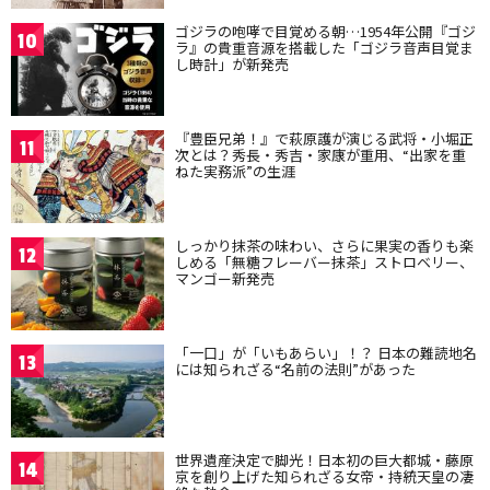
ゴジラの咆哮で目覚める朝…1954年公開『ゴジ
10
ラ』の貴重音源を搭載した「ゴジラ音声目覚ま
し時計」が新発売
『豊臣兄弟！』で萩原護が演じる武将・小堀正
11
次とは？秀長・秀吉・家康が重用、“出家を重
ねた実務派”の生涯
しっかり抹茶の味わい、さらに果実の香りも楽
12
しめる「無糖フレーバー抹茶」ストロベリー、
マンゴー新発売
「一口」が「いもあらい」！？ 日本の難読地名
13
には知られざる“名前の法則”があった
世界遺産決定で脚光！日本初の巨大都城・藤原
14
京を創り上げた知られざる女帝・持統天皇の凄