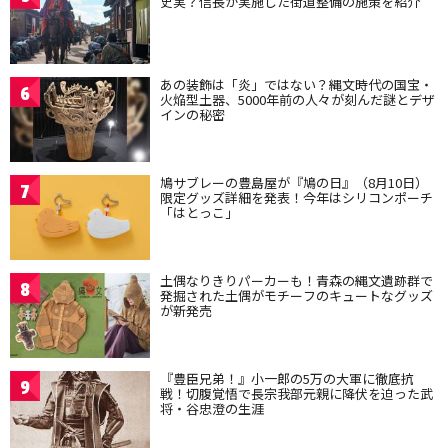
史実？信長が実施した街道整備の施策を紹介
あの装飾は「炎」ではない？縄文時代の国宝・
6
火焔型土器、5000年前の人々が刻んだ謎とデザ
インの秘密
鳩サブレーの豊島屋が『鳩の日』（8月10日）
7
限定グッズ詳細を発表！今年はシリコンポーチ
「はとっこ」
土偶なりきりパーカーも！青森の縄文遺跡群で
8
発掘された土偶がモチーフのキュートなグッズ
が新発売
『豊臣兄弟！』小一郎の5万の大軍に徹底抗
9
戦！切腹覚悟で長宗我部元親に降伏を迫った武
将・谷忠澄の生涯