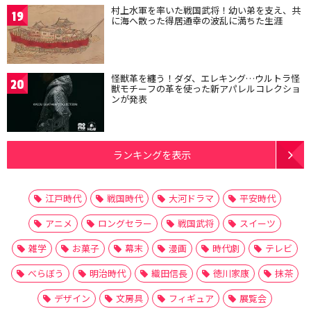
村上水軍を率いた戦国武将！幼い弟を支え、共
19
に海へ散った得居通幸の波乱に満ちた生涯
怪獣革を纏う！ダダ、エレキング…ウルトラ怪
20
獣モチーフの革を使った新アパレルコレクショ
ンが発表
ランキングを表示
江戸時代
戦国時代
大河ドラマ
平安時代
アニメ
ロングセラー
戦国武将
スイーツ
雑学
お菓子
幕末
漫画
時代劇
テレビ
べらぼう
明治時代
織田信長
徳川家康
抹茶
デザイン
文房具
フィギュア
展覧会