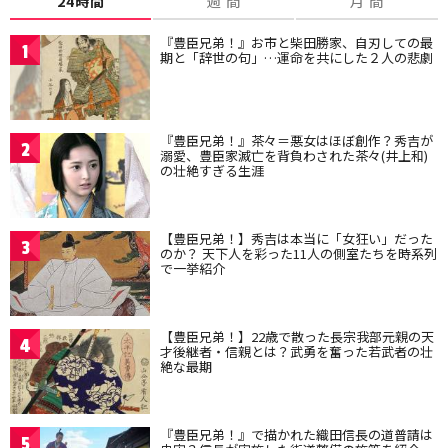
24時間
週 間
月 間
『豊臣兄弟！』お市と柴田勝家、自刃しての最
1
期と「辞世の句」…運命を共にした２人の悲劇
『豊臣兄弟！』茶々＝悪女はほぼ創作？秀吉が
2
溺愛、豊臣家滅亡を背負わされた茶々(井上和)
の壮絶すぎる生涯
【豊臣兄弟！】秀吉は本当に「女狂い」だった
3
のか？ 天下人を彩った11人の側室たちを時系列
で一挙紹介
【豊臣兄弟！】22歳で散った長宗我部元親の天
4
才後継者・信親とは？武勇を奮った若武者の壮
絶な最期
『豊臣兄弟！』で描かれた織田信長の道普請は
5