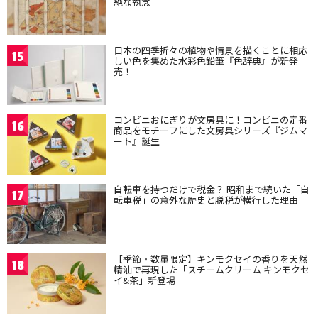
絶な執念
日本の四季折々の植物や情景を描くことに相応
15
しい色を集めた水彩色鉛筆『色辞典』が新発
売！
コンビニおにぎりが文房具に！コンビニの定番
16
商品をモチーフにした文房具シリーズ『ジムマ
ート』誕生
自転車を持つだけで税金？ 昭和まで続いた「自
17
転車税」の意外な歴史と脱税が横行した理由
【季節・数量限定】キンモクセイの香りを天然
18
精油で再現した「スチームクリーム キンモクセ
イ&茶」新登場