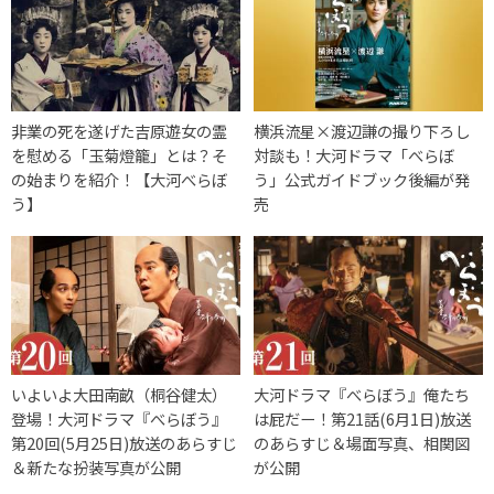
非業の死を遂げた吉原遊女の霊
横浜流星×渡辺謙の撮り下ろし
を慰める「玉菊燈籠」とは？そ
対談も！大河ドラマ「べらぼ
の始まりを紹介！【大河べらぼ
う」公式ガイドブック後編が発
う】
売
いよいよ大田南畝（桐谷健太）
大河ドラマ『べらぼう』俺たち
登場！大河ドラマ『べらぼう』
は屁だー！第21話(6月1日)放送
第20回(5月25日)放送のあらすじ
のあらすじ＆場面写真、相関図
＆新たな扮装写真が公開
が公開