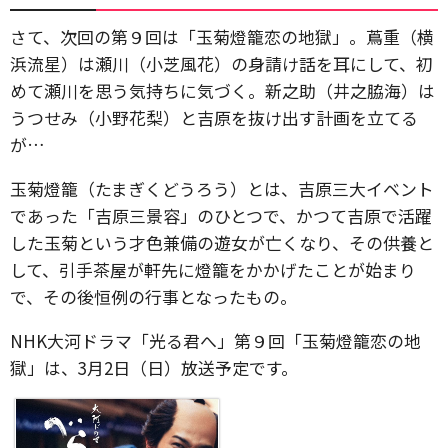
さて、次回の第９回は「玉菊燈籠恋の地獄」。蔦重（横
浜流星）は瀬川（小芝風花）の身請け話を耳にして、初
めて瀬川を思う気持ちに気づく。新之助（井之脇海）は
うつせみ（小野花梨）と吉原を抜け出す計画を立てる
が…
玉菊燈籠（たまぎくどうろう）とは、吉原三大イベント
であった「吉原三景容」のひとつで、かつて吉原で活躍
した玉菊という才色兼備の遊女が亡くなり、その供養と
して、引手茶屋が軒先に燈籠をかかげたことが始まり
で、その後恒例の行事となったもの。
NHK大河ドラマ「光る君へ」第９回「玉菊燈籠恋の地
獄」は、3月2日（日）放送予定です。