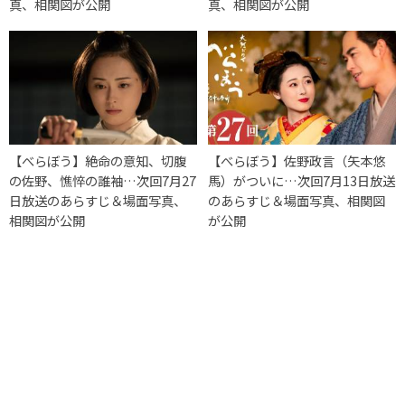
真、相関図が公開
真、相関図が公開
【べらぼう】絶命の意知、切腹
【べらぼう】佐野政言（矢本悠
の佐野、憔悴の誰袖…次回7月27
馬）がついに…次回7月13日放送
日放送のあらすじ＆場面写真、
のあらすじ＆場面写真、相関図
相関図が公開
が公開