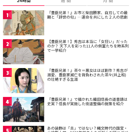
24時間
週 間
月 間
『豊臣兄弟！』お市と柴田勝家、自刃しての最
1
期と「辞世の句」…運命を共にした２人の悲劇
【豊臣兄弟！】秀吉は本当に「女狂い」だった
2
のか？ 天下人を彩った11人の側室たちを時系列
で一挙紹介
『豊臣兄弟！』茶々＝悪女はほぼ創作？秀吉が
3
溺愛、豊臣家滅亡を背負わされた茶々(井上和)
の壮絶すぎる生涯
『豊臣兄弟！』で描かれた織田信長の道普請は
4
史実？信長が実施した街道整備の施策を紹介
あの装飾は「炎」ではない？縄文時代の国宝・
5