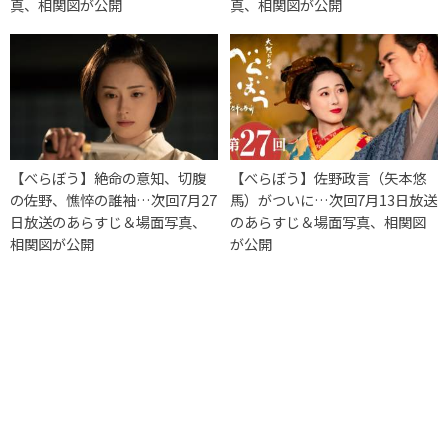
真、相関図が公開
真、相関図が公開
【べらぼう】絶命の意知、切腹
【べらぼう】佐野政言（矢本悠
の佐野、憔悴の誰袖…次回7月27
馬）がついに…次回7月13日放送
日放送のあらすじ＆場面写真、
のあらすじ＆場面写真、相関図
相関図が公開
が公開