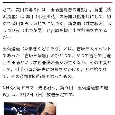
さて、次回の第９回は「玉菊燈籠恋の地獄」。蔦重（横
浜流星）は瀬川（小芝風花）の身請け話を耳にして、初
めて瀬川を思う気持ちに気づく。新之助（井之脇海）は
うつせみ（小野花梨）と吉原を抜け出す計画を立てる
が…
玉菊燈籠（たまぎくどうろう）とは、吉原三大イベント
であった「吉原三景容」のひとつで、かつて吉原で活躍
した玉菊という才色兼備の遊女が亡くなり、その供養と
して、引手茶屋が軒先に燈籠をかかげたことが始まり
で、その後恒例の行事となったもの。
NHK大河ドラマ「光る君へ」第９回「玉菊燈籠恋の地
獄」は、3月2日（日）放送予定です。