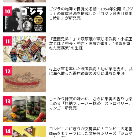
ゴジラの咆哮で目覚める朝…1954年公開『ゴジ
10
ラ』の貴重音源を搭載した「ゴジラ音声目覚ま
し時計」が新発売
『豊臣兄弟！』で萩原護が演じる武将・小堀正
11
次とは？秀長・秀吉・家康が重用、“出家を重
ねた実務派”の生涯
村上水軍を率いた戦国武将！幼い弟を支え、共
12
に海へ散った得居通幸の波乱に満ちた生涯
しっかり抹茶の味わい、さらに果実の香りも楽
13
しめる「無糖フレーバー抹茶」ストロベリー、
マンゴー新発売
コンビニおにぎりが文房具に！コンビニの定番
14
商品をモチーフにした文房具シリーズ『ジムマ