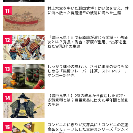
村上水軍を率いた戦国武将！幼い弟を支え、共
11
に海へ散った得居通幸の波乱に満ちた生涯
『豊臣兄弟！』で萩原護が演じる武将・小堀正
12
次とは？秀長・秀吉・家康が重用、“出家を重
ねた実務派”の生涯
しっかり抹茶の味わい、さらに果実の香りも楽
13
しめる「無糖フレーバー抹茶」ストロベリー、
マンゴー新発売
【豊臣兄弟！】2度の改易から復活した武将・
14
多賀秀種とは？豊臣秀長に仕えた半年間と波乱
の生涯
コンビニおにぎりが文房具に！コンビニの定番
15
商品をモチーフにした文房具シリーズ『ジムマ