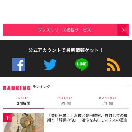
プレスリリース掲載サービス
公式アカウントで最新情報ゲット！
ランキング
RANKING
DAILY
WEEKLY
MONTHLY
24時間
週 間
月 間
『豊臣兄弟！』お市と柴田勝家、自刃しての最
1
期と「辞世の句」…運命を共にした２人の悲劇