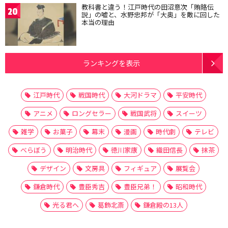
教科書と違う！江戸時代の田沼意次「賄賂伝
20
説」の嘘と、水野忠邦が「大奥」を敵に回した
本当の理由
ランキングを表示
江戸時代
戦国時代
大河ドラマ
平安時代
アニメ
ロングセラー
戦国武将
スイーツ
雑学
お菓子
幕末
漫画
時代劇
テレビ
べらぼう
明治時代
徳川家康
織田信長
抹茶
デザイン
文房具
フィギュア
展覧会
鎌倉時代
豊臣秀吉
豊臣兄弟！
昭和時代
光る君へ
葛飾北斎
鎌倉殿の13人