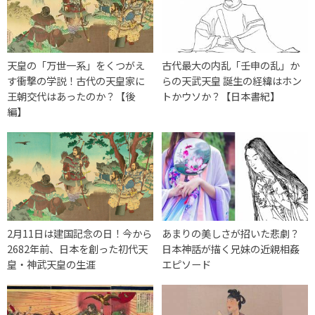
天皇の「万世一系」をくつがえ
古代最大の内乱「壬申の乱」か
す衝撃の学説！古代の天皇家に
らの天武天皇 誕生の経緯はホン
王朝交代はあったのか？【後
トかウソか？【日本書紀】
編】
2月11日は建国記念の日！今から
あまりの美しさが招いた悲劇？
2682年前、日本を創った初代天
日本神話が描く兄妹の近親相姦
皇・神武天皇の生涯
エピソード