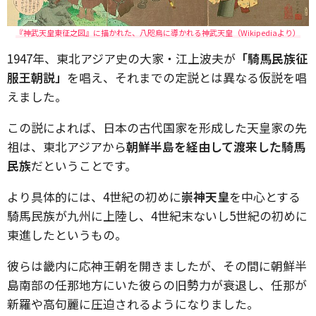
『神武天皇東征之図』に描かれた、八咫烏に導かれる神武天皇（Wikipediaより）
1947年、東北アジア史の大家・江上波夫が
「騎馬民族征
服王朝説」
を唱え、それまでの定説とは異なる仮説を唱
えました。
この説によれば、日本の古代国家を形成した天皇家の先
祖は、東北アジアから
朝鮮半島を経由して渡来した騎馬
民族
だということです。
より具体的には、4世紀の初めに
崇神天皇
を中心とする
騎馬民族が九州に上陸し、4世紀末ないし5世紀の初めに
東進したというもの。
彼らは畿内に応神王朝を開きましたが、その間に朝鮮半
島南部の任那地方にいた彼らの旧勢力が衰退し、任那が
新羅や高句麗に圧迫されるようになりました。