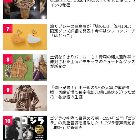
火焔型土器、5000年前の人々が刻んだ謎とデザ
インの秘密
鳩サブレーの豊島屋が『鳩の日』（8月10日）
7
限定グッズ詳細を発表！今年はシリコンポーチ
「はとっこ」
土偶なりきりパーカーも！青森の縄文遺跡群で
8
発掘された土偶がモチーフのキュートなグッズ
が新発売
『豊臣兄弟！』小一郎の5万の大軍に徹底抗
9
戦！切腹覚悟で長宗我部元親に降伏を迫った武
将・谷忠澄の生涯
ゴジラの咆哮で目覚める朝…1954年公開『ゴジ
10
ラ』の貴重音源を搭載した「ゴジラ音声目覚ま
し時計」が新発売