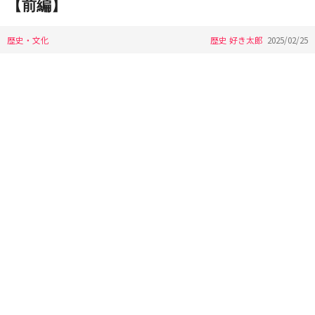
【前編】
歴史・文化
歴史 好き太郎
2025/02/25