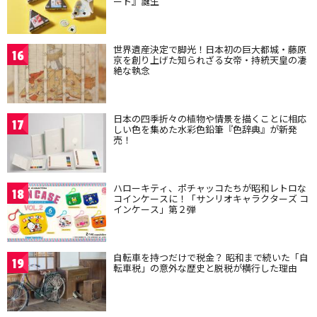
ート』誕生
世界遺産決定で脚光！日本初の巨大都城・藤原
16
京を創り上げた知られざる女帝・持統天皇の凄
絶な執念
日本の四季折々の植物や情景を描くことに相応
17
しい色を集めた水彩色鉛筆『色辞典』が新発
売！
ハローキティ、ポチャッコたちが昭和レトロな
18
コインケースに！「サンリオキャラクターズ コ
インケース」第２弾
自転車を持つだけで税金？ 昭和まで続いた「自
19
転車税」の意外な歴史と脱税が横行した理由