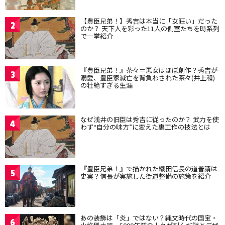
【豊臣兄弟！】秀吉は本当に「女狂い」だった
2
のか？ 天下人を彩った11人の側室たちを時系列
で一挙紹介
『豊臣兄弟！』茶々＝悪女はほぼ創作？秀吉が
3
溺愛、豊臣家滅亡を背負わされた茶々(井上和)
の壮絶すぎる生涯
なぜ浅井の旧臣は秀吉に従ったのか？ 武力を使
4
わず“自分の味方”に変えた裏工作の技法とは
『豊臣兄弟！』で描かれた織田信長の道普請は
5
史実？信長が実施した街道整備の施策を紹介
あの装飾は「炎」ではない？縄文時代の国宝・
6