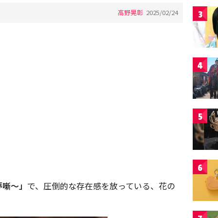
高野晃彰
2025/02/24
3
4
5
6
夢噺〜」
で、圧倒的な存在感を放っている、花の
。