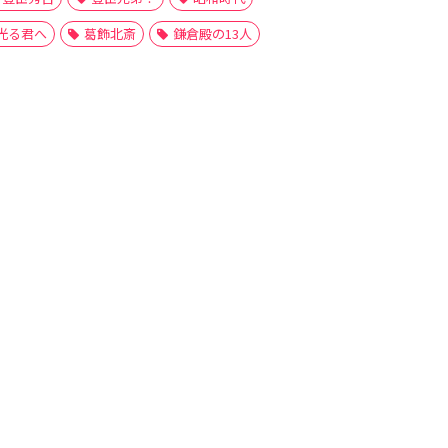
光る君へ
葛飾北斎
鎌倉殿の13人