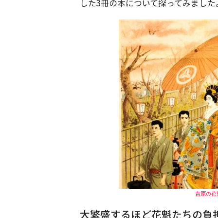
した3冊の本について探ってみました
吉原の花魁
大繁盛するほど花魁たちの負