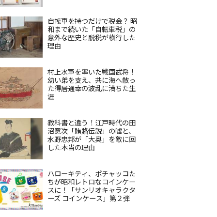
自転車を持つだけで税金？ 昭
和まで続いた「自転車税」の
意外な歴史と脱税が横行した
理由
村上水軍を率いた戦国武将！
幼い弟を支え、共に海へ散っ
た得居通幸の波乱に満ちた生
涯
教科書と違う！江戸時代の田
沼意次「賄賂伝説」の嘘と、
水野忠邦が「大奥」を敵に回
した本当の理由
ハローキティ、ポチャッコた
ちが昭和レトロなコインケー
スに！「サンリオキャラクタ
ーズ コインケース」第２弾