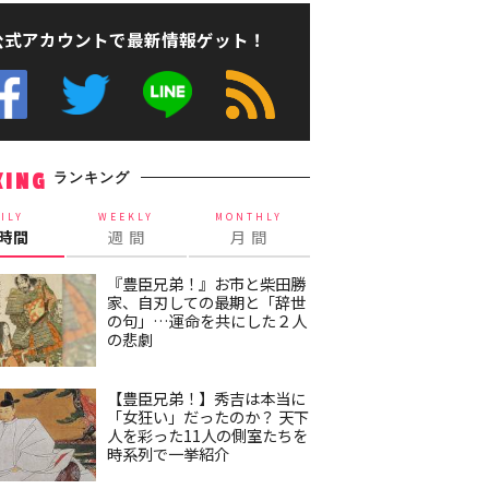
公式アカウントで最新情報ゲット！
ランキング
KING
ILY
WEEKLY
MONTHLY
4時間
週 間
月 間
『豊臣兄弟！』お市と柴田勝
家、自刃しての最期と「辞世
の句」…運命を共にした２人
の悲劇
【豊臣兄弟！】秀吉は本当に
「女狂い」だったのか？ 天下
人を彩った11人の側室たちを
時系列で一挙紹介