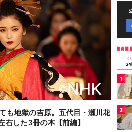
RAN
DA
2
1
2
ても地獄の吉原。五代目・瀬川花
左右した3冊の本【前編】