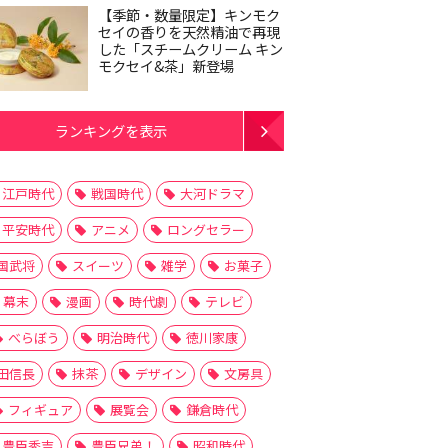
【季節・数量限定】キンモク
セイの香りを天然精油で再現
した「スチームクリーム キン
モクセイ&茶」新登場
ランキングを表示
江戸時代
戦国時代
大河ドラマ
平安時代
アニメ
ロングセラー
国武将
スイーツ
雑学
お菓子
幕末
漫画
時代劇
テレビ
べらぼう
明治時代
徳川家康
田信長
抹茶
デザイン
文房具
フィギュア
展覧会
鎌倉時代
豊臣秀吉
豊臣兄弟！
昭和時代