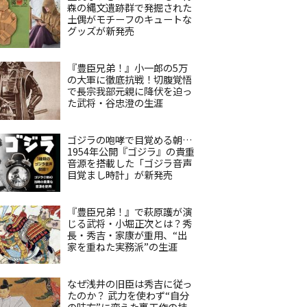
森の縄文遺跡群で発掘された
土偶がモチーフのキュートな
グッズが新発売
『豊臣兄弟！』小一郎の5万
の大軍に徹底抗戦！切腹覚悟
で長宗我部元親に降伏を迫っ
た武将・谷忠澄の生涯
ゴジラの咆哮で目覚める朝…
1954年公開『ゴジラ』の貴重
音源を搭載した「ゴジラ音声
目覚まし時計」が新発売
『豊臣兄弟！』で萩原護が演
じる武将・小堀正次とは？秀
長・秀吉・家康が重用、“出
家を重ねた実務派”の生涯
なぜ浅井の旧臣は秀吉に従っ
たのか？ 武力を使わず“自分
の味方”に変えた裏工作の技