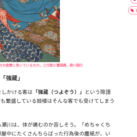
のお座敷に急いでいるのか。三代歌川豊国画、歌川国久
な「強蔵」
をしかける客は
「強蔵（つよぞう）」
という隠語
ども繁盛している妓楼はそんな客でも受けてしまう
る瀬川は、体が痛むのか苦しそう。「めちゃくち
部屋中にたくさんちらばった行為後の塵紙が、い