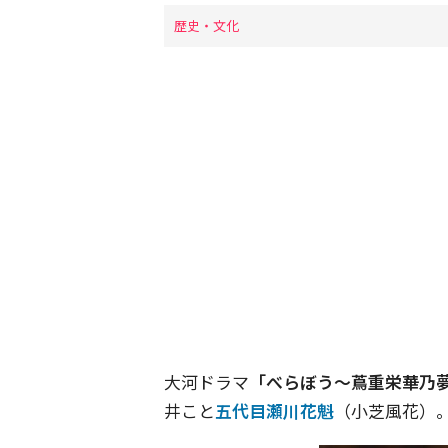
歴史・文化
大河ドラマ
「べらぼう〜蔦重栄華乃
井こと
五代目瀬川花魁
（小芝風花）