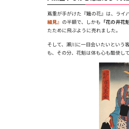
蔦重が手がけた『籬の花』は、ライ
細見』
の半額で、しかも
「花の井花
たために飛ぶように売れました。
そして、瀬川に一目会いたいという
も、その分、花魁は体も心も酷使し