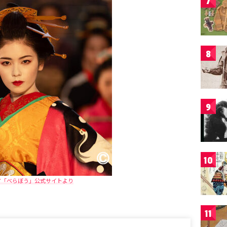
7
8
9
10
マ「べらぼう」公式サイトより
11