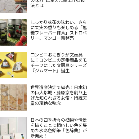
法とは
しっかり抹茶の味わい、さら
に果実の香りも楽しめる「無
糖フレーバー抹茶」ストロベ
リー、マンゴー新発売
コンビニおにぎりが文房具
に！コンビニの定番商品をモ
チーフにした文房具シリーズ
『ジムマート』誕生
世界遺産決定で脚光！日本初
の巨大都城・藤原京を創り上
げた知られざる女帝・持統天
皇の凄絶な執念
日本の四季折々の植物や情景
を描くことに相応しい色を集
めた水彩色鉛筆『色辞典』が
新発売！