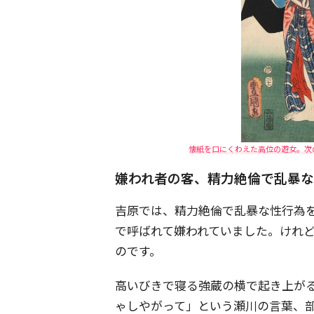
懐紙を口にくわえた高位の遊女。次
嫌われ者の客、精力絶倫で乱暴
吉原では、精力絶倫で乱暴な性行為
で呼ばれて嫌われていました。けれ
のです。
高いびきで寝る強蔵の横で起き上が
ゃしやがって」という瀬川の言葉、