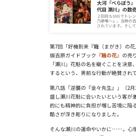
大河『べらぼう』
代目 瀬川」の数
２回目もSNSでトレ
乃夢噺～』。当時の
されています。そして
第7回「好機到来『籬（まがき）の花
版吉原ガイドブック
『籬の花』
の売
「瀬川」花魁の名を継ぐことを決意
するという、男前な行動が絶賛され
第八話「逆襲の『金々先生』」（2月
盛し瀬川花魁に会いたいという客が
的にも精神的に負担が増し苦境に陥
酷さが浮き彫りになりました。
そんな瀬川の運命やいかに……。心