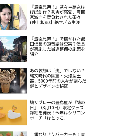
『豊臣兄弟！』茶々＝悪女は
ほぼ創作？秀吉が溺愛、豊臣
家滅亡を背負わされた茶々
(井上和)の壮絶すぎる生涯
『豊臣兄弟！』で描かれた織
田信長の道普請は史実？信長
が実施した街道整備の施策を
紹介
あの装飾は「炎」ではない？
縄文時代の国宝・火焔型土
器、5000年前の人々が刻んだ
謎とデザインの秘密
鳩サブレーの豊島屋が『鳩の
日』（8月10日）限定グッズ
詳細を発表！今年はシリコン
ポーチ「はとっこ」
土偶なりきりパーカーも！青