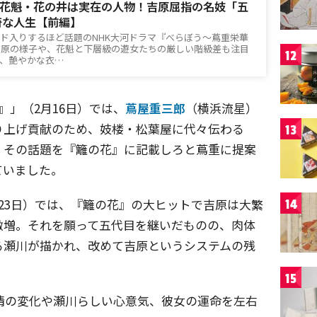
花魁・花の井は実在の人物！吉原屈指の名妓「五
奇な人生【前編】
ンド入りするほど話題のNHK大河ドラマ『べらぼう～蔦重栄華
吉原の様子や、花魁と下層級の遊女たちの厳しい階級差も注目
12
、艶やかな衣…
』」（2月16日）では、
蔦屋重三郎
（横浜流星）
り上げ貢献のため、妓楼・松葉屋に代々伝わる
13
、その話題を『籬の花』に記載しろと蔦重に提案
ていました。
23日）では、『籬の花』の大ヒットで吉原は大繁
14
激増。それを願って五代目を継いだものの、肉体
る瀬川が描かれ、改めて吉原というシステムの残
15
情の変化や瀬川らしい心意気、彼女の運命を左右