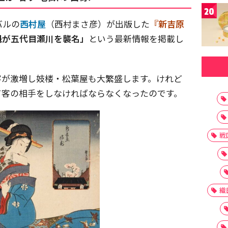
20
バルの
西村屋
（西村まさ彦）が出版した
『新吉原
魁が五代目瀬川を襲名」
という最新情報を掲載し
客が激増し妓楼・松葉屋も大繁盛します。けれど
て客の相手をしなければならなくなったのです。
戦
織