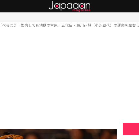
「べらぼう」繁盛しても地獄の吉原。五代目・瀬川花魁（小芝風花）の運命を左右し