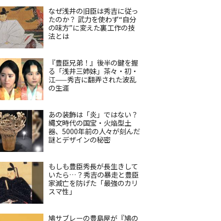
なぜ浅井の旧臣は秀吉に従っ
たのか？ 武力を使わず“自分
の味方”に変えた裏工作の技
法とは
『豊臣兄弟！』後半の鍵を握
る「浅井三姉妹」茶々・初・
江——秀吉に翻弄された波乱
の生涯
あの装飾は「炎」ではない？
縄文時代の国宝・火焔型土
器、5000年前の人々が刻んだ
謎とデザインの秘密
もしも豊臣秀長が長生きして
いたら…？秀吉の暴走と豊臣
家滅亡を防げた「最強のカリ
スマ性」
鳩サブレーの豊島屋が『鳩の