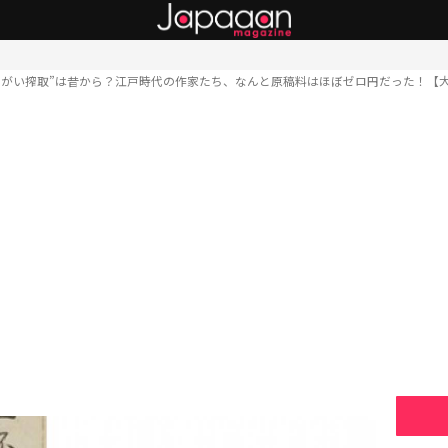
りがい搾取”は昔から？江戸時代の作家たち、なんと原稿料はほぼゼロ円だった！【