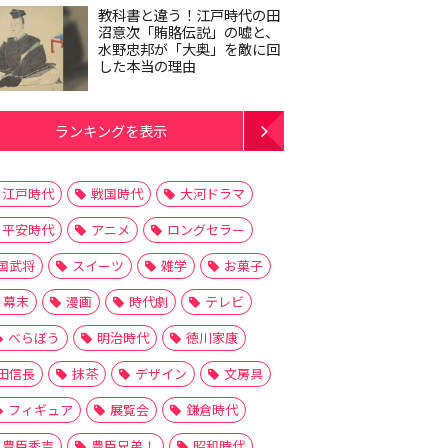
教科書と違う！江戸時代の田
沼意次「賄賂伝説」の嘘と、
水野忠邦が「大奥」を敵に回
した本当の理由
ランキングを表示
江戸時代
戦国時代
大河ドラマ
平安時代
アニメ
ロングセラー
国武将
スイーツ
雑学
お菓子
幕末
漫画
時代劇
テレビ
べらぼう
明治時代
徳川家康
田信長
抹茶
デザイン
文房具
フィギュア
展覧会
鎌倉時代
豊臣秀吉
豊臣兄弟！
昭和時代