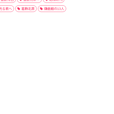
光る君へ
葛飾北斎
鎌倉殿の13人