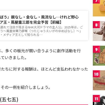
7
ぼう』親なし・金なし・風流なし…けれど野心
ア王・蔦屋重三郎を完全予習【前編】
8
連れて注目が高まるNHK大河ドラマの主人公。2025年は、ご
ぼう〜蔦重栄華乃夢噺（つたじゅうえいがのゆめばなし）〜」
王・メディア王として知られる…
9
は、多くの板元が競い合うように創作活動を行
していきました。
者たちに対する報酬は、ほとんど支払われなかった
10
、その一例を紹介しましょう。
(五七五)
11