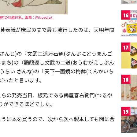
16
の狂歌師名。画像：Wikipedia）
や黄表紙が庶民の間で最も流行したのは、天明年間
17
きさんじ)の『文武二道万石通(ぶんぶにどうまんご
るまち)の『鸚鵡返し文武の二道(おうむがえしぶん
うらい さんな)の『天下一面鏡の梅鉢(てんかいち
だったと言います。
18
らの発売当日、板元である鶴屋喜右衛門(つるや
りができるほどでした。
19
ように本を買うので、次から次へ製本しても間に合