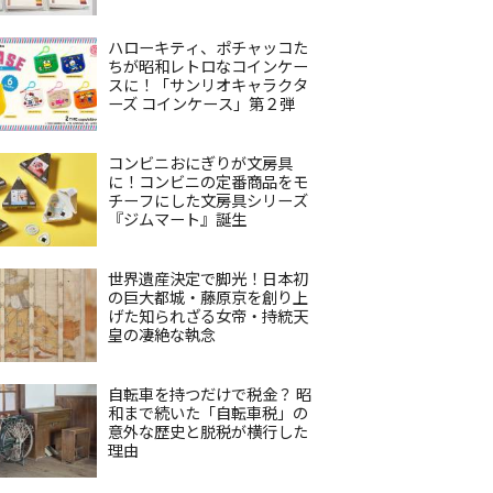
ハローキティ、ポチャッコた
ちが昭和レトロなコインケー
スに！「サンリオキャラクタ
ーズ コインケース」第２弾
コンビニおにぎりが文房具
に！コンビニの定番商品をモ
チーフにした文房具シリーズ
『ジムマート』誕生
世界遺産決定で脚光！日本初
の巨大都城・藤原京を創り上
げた知られざる女帝・持統天
皇の凄絶な執念
自転車を持つだけで税金？ 昭
和まで続いた「自転車税」の
意外な歴史と脱税が横行した
理由