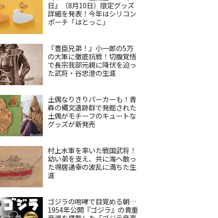
日』（8月10日）限定グッズ
詳細を発表！今年はシリコン
ポーチ「はとっこ」
『豊臣兄弟！』小一郎の5万
の大軍に徹底抗戦！切腹覚悟
で長宗我部元親に降伏を迫っ
た武将・谷忠澄の生涯
土偶なりきりパーカーも！青
森の縄文遺跡群で発掘された
土偶がモチーフのキュートな
グッズが新発売
村上水軍を率いた戦国武将！
幼い弟を支え、共に海へ散っ
た得居通幸の波乱に満ちた生
涯
ゴジラの咆哮で目覚める朝…
1954年公開『ゴジラ』の貴重
音源を搭載した「ゴジラ音声