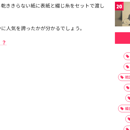
も乾ききらない紙に表紙と綴じ糸をセットで渡し
20
かに人気を誇ったかが分かるでしょう。
」？
戦
織