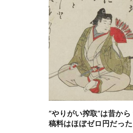
”やりがい搾取”は昔か
稿料はほぼゼロ円だった