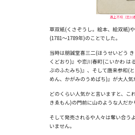
酒上不埒（恋川春町
草双紙(くさぞうし。絵本、絵双紙)
(1781～1789年)のことでした。
当時は朋誠堂喜三二(ほうせいどう 
くどおり)』や恋川春町(こいかわ は
ぶのふたみち)』、そして唐来参和(と
めん、かがみのうめばち)』が大人気
どのくらい人気かと言いますと、これ
きゑもん)の門前に山のような人だか
そして発売されるや人々は奪い合う
いません。