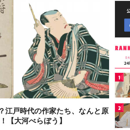
RAN
DA
2
1
2
ら？江戸時代の作家たち、なんと原
！【大河べらぼう】