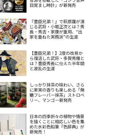
目覚まし時計」が新発売
『豊臣兄弟！』で萩原護が演
じる武将・小堀正次とは？秀
長・秀吉・家康が重用、“出
家を重ねた実務派”の生涯
【豊臣兄弟！】2度の改易か
ら復活した武将・多賀秀種と
は？豊臣秀長に仕えた半年間
と波乱の生涯
しっかり抹茶の味わい、さら
に果実の香りも楽しめる「無
糖フレーバー抹茶」ストロベ
リー、マンゴー新発売
日本の四季折々の植物や情景
を描くことに相応しい色を集
めた水彩色鉛筆『色辞典』が
新発売！