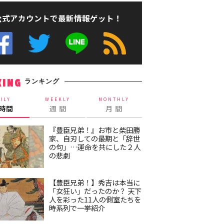
公式アカウントで最新情報ゲット！
ランキング
KING
ILY
WEEKLY
MONTHLY
4時間
週 間
月 間
『豊臣兄弟！』お市と柴田勝
家、自刃しての最期と「辞世
の句」…運命を共にした２人
の悲劇
【豊臣兄弟！】秀吉は本当に
「女狂い」だったのか？ 天下
人を彩った11人の側室たちを
時系列で一挙紹介