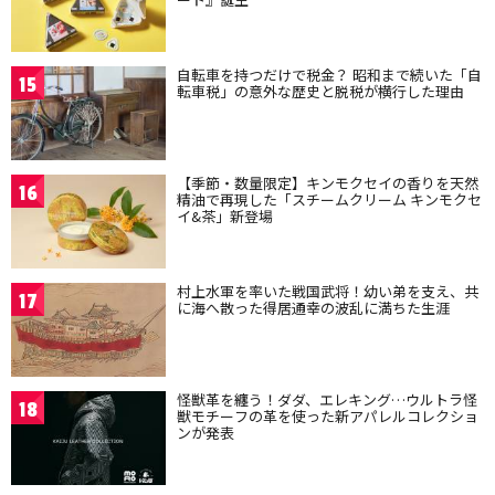
自転車を持つだけで税金？ 昭和まで続いた「自
15
転車税」の意外な歴史と脱税が横行した理由
【季節・数量限定】キンモクセイの香りを天然
16
精油で再現した「スチームクリーム キンモクセ
イ&茶」新登場
村上水軍を率いた戦国武将！幼い弟を支え、共
17
に海へ散った得居通幸の波乱に満ちた生涯
怪獣革を纏う！ダダ、エレキング…ウルトラ怪
18
獣モチーフの革を使った新アパレルコレクショ
ンが発表