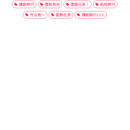
鎌倉時代
豊臣秀吉
豊臣兄弟！
昭和時代
光る君へ
葛飾北斎
鎌倉殿の13人