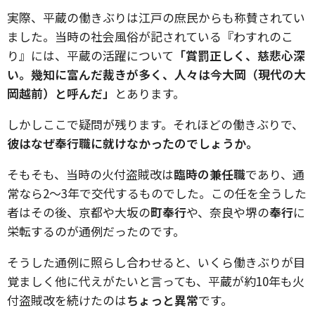
実際、平蔵の働きぶりは江戸の庶民からも称賛されてい
ました。当時の社会風俗が記されている『わすれのこ
り』には、平蔵の活躍について
「賞罰正しく、慈悲心深
い。幾知に富んだ裁きが多く、人々は今大岡（現代の大
岡越前）と呼んだ」
とあります。
しかしここで疑問が残ります。それほどの働きぶりで、
彼はなぜ奉行職に就けなかったのでしょうか。
そもそも、当時の火付盗賊改は
臨時の兼任職
であり、通
常なら2〜3年で交代するものでした。この任を全うした
者はその後、京都や大坂の
町奉行
や、奈良や堺の
奉行
に
栄転するのが通例だったのです。
そうした通例に照らし合わせると、いくら働きぶりが目
覚ましく他に代えがたいと言っても、平蔵が約10年も火
付盗賊改を続けたのは
ちょっと異常
です。