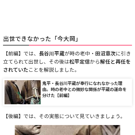
出世できなかった「今大岡」
【前編】では、
長谷川平蔵
が時の老中・
田沼意次
に引き
立てられて出世し、その後は
松平定信
から
解任と再任を
されていた
ことを解説しました。
鬼平・長谷川平蔵が奉行になれなかった理
由。時の老中との微妙な関係が平蔵の運命を
分けた【前編】
【後編】では、その実態について見ていきましょう。