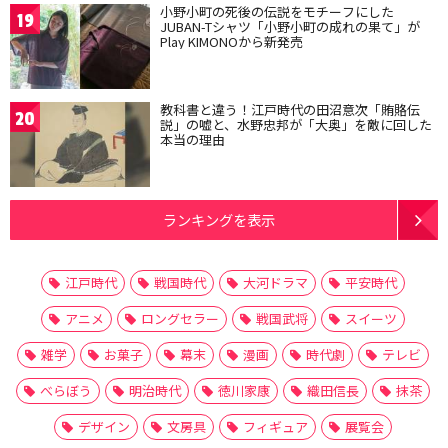
小野小町の死後の伝説をモチーフにした
19
JUBAN-Tシャツ「小野小町の成れの果て」が
Play KIMONOから新発売
教科書と違う！江戸時代の田沼意次「賄賂伝
20
説」の嘘と、水野忠邦が「大奥」を敵に回した
本当の理由
ランキングを表示
江戸時代
戦国時代
大河ドラマ
平安時代
アニメ
ロングセラー
戦国武将
スイーツ
雑学
お菓子
幕末
漫画
時代劇
テレビ
べらぼう
明治時代
徳川家康
織田信長
抹茶
デザイン
文房具
フィギュア
展覧会