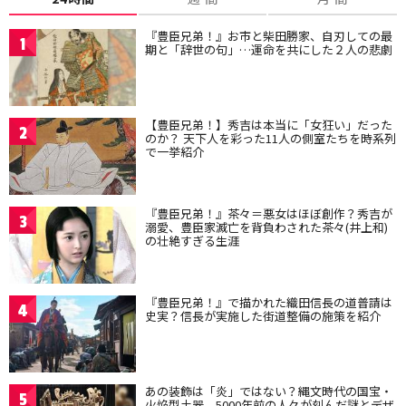
『豊臣兄弟！』お市と柴田勝家、自刃しての最
1
期と「辞世の句」…運命を共にした２人の悲劇
【豊臣兄弟！】秀吉は本当に「女狂い」だった
2
のか？ 天下人を彩った11人の側室たちを時系列
で一挙紹介
『豊臣兄弟！』茶々＝悪女はほぼ創作？秀吉が
3
溺愛、豊臣家滅亡を背負わされた茶々(井上和)
の壮絶すぎる生涯
『豊臣兄弟！』で描かれた織田信長の道普請は
4
史実？信長が実施した街道整備の施策を紹介
あの装飾は「炎」ではない？縄文時代の国宝・
5
火焔型土器、5000年前の人々が刻んだ謎とデザ