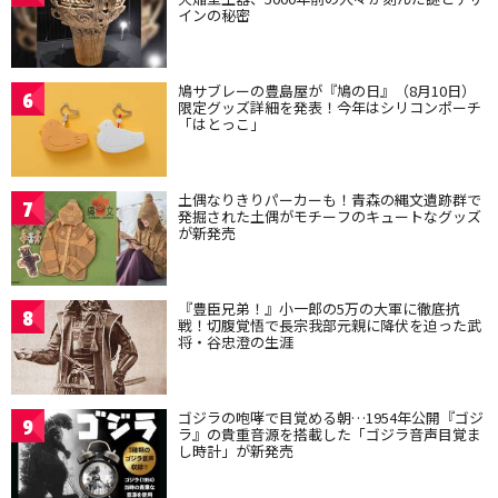
インの秘密
鳩サブレーの豊島屋が『鳩の日』（8月10日）
6
限定グッズ詳細を発表！今年はシリコンポーチ
「はとっこ」
土偶なりきりパーカーも！青森の縄文遺跡群で
7
発掘された土偶がモチーフのキュートなグッズ
が新発売
『豊臣兄弟！』小一郎の5万の大軍に徹底抗
8
戦！切腹覚悟で長宗我部元親に降伏を迫った武
将・谷忠澄の生涯
ゴジラの咆哮で目覚める朝…1954年公開『ゴジ
9
ラ』の貴重音源を搭載した「ゴジラ音声目覚ま
し時計」が新発売