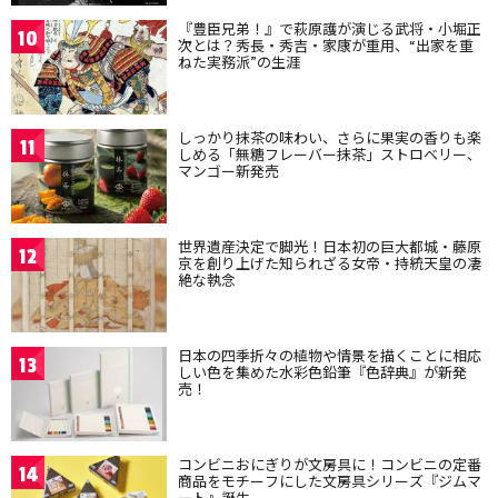
『豊臣兄弟！』で萩原護が演じる武将・小堀正
10
次とは？秀長・秀吉・家康が重用、“出家を重
ねた実務派”の生涯
しっかり抹茶の味わい、さらに果実の香りも楽
11
しめる「無糖フレーバー抹茶」ストロベリー、
マンゴー新発売
世界遺産決定で脚光！日本初の巨大都城・藤原
12
京を創り上げた知られざる女帝・持統天皇の凄
絶な執念
日本の四季折々の植物や情景を描くことに相応
13
しい色を集めた水彩色鉛筆『色辞典』が新発
売！
コンビニおにぎりが文房具に！コンビニの定番
14
商品をモチーフにした文房具シリーズ『ジムマ
ート』誕生