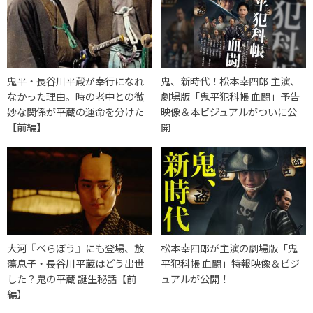
鬼平・長谷川平蔵が奉行になれ
鬼、新時代！松本幸四郎 主演、
なかった理由。時の老中との微
劇場版「鬼平犯科帳 血闘」予告
妙な関係が平蔵の運命を分けた
映像＆本ビジュアルがついに公
【前編】
開
大河『べらぼう』にも登場、放
松本幸四郎が主演の劇場版「鬼
蕩息子・長谷川平蔵はどう出世
平犯科帳 血闘」特報映像＆ビジ
した？鬼の平蔵 誕生秘話【前
ュアルが公開！
編】