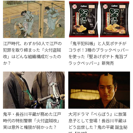
江戸時代、わずか50人で江戸の
「鬼平犯科帳」と人気ポテチが
犯罪を取り締まった「火付盗賊
コラボ！3種のブラックペッパー
改」はどんな組織構成だったの
を使った『堅あげポテト 鬼旨ブ
か？
ラックペッパー』新発売
鬼平・長谷川平蔵が務めた江戸
大河ドラマ『べらぼう』に放蕩
時代の特別警察「火付盗賊改」
息子として登場！長谷川平蔵は
実は意外と権限が弱かった？
どう出世した？鬼の平蔵 誕生秘