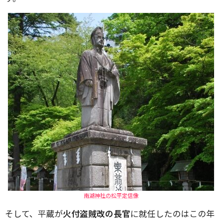
南湖神社の松平定信像
そして、平蔵が
火付盗賊改の長官
に就任したのはこの年