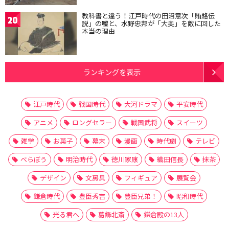
教科書と違う！江戸時代の田沼意次「賄賂伝
20
説」の嘘と、水野忠邦が「大奥」を敵に回した
本当の理由
ランキングを表示
江戸時代
戦国時代
大河ドラマ
平安時代
アニメ
ロングセラー
戦国武将
スイーツ
雑学
お菓子
幕末
漫画
時代劇
テレビ
べらぼう
明治時代
徳川家康
織田信長
抹茶
デザイン
文房具
フィギュア
展覧会
鎌倉時代
豊臣秀吉
豊臣兄弟！
昭和時代
光る君へ
葛飾北斎
鎌倉殿の13人