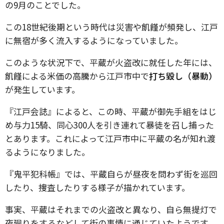
の9月のことでした。
この18世紀後期という時代は災害や飢饉が頻発し、江戸
に無宿が多く流入するようになっていました。
このような状況下で、平蔵が火盗改に就任した年には、
飢饉による米価の高騰から江戸市中で
打ち毀し（暴動）
が発生しています。
『江戸会誌』によると、この時、平蔵が御先手組をはじ
め与力15騎、同心300人を引き連れて暴徒を召し捕った
とあります。これによって江戸市中に平蔵の名が知れ渡
るようになりました。
『鬼平犯科帳』では、平蔵自らが昼夜を問わず街を巡回
したり、捜査したりする様子が描かれています。
事実、平蔵はそれまでの火盗改と異なり、自ら無提灯で
夜廻りをするなどして街の事情に通じていたようです。