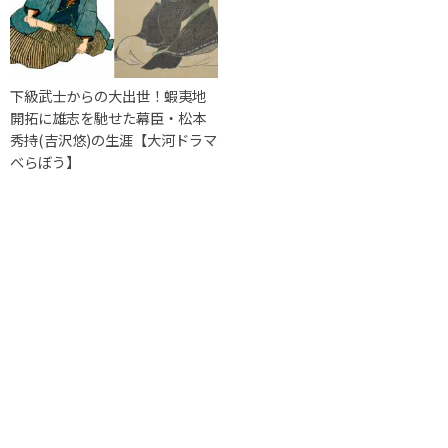
下級武士からの大出世！蝦夷地
開拓に雄志を馳せた幕臣・松本
秀持(吉沢悠)の生涯【大河ドラマ
べらぼう】