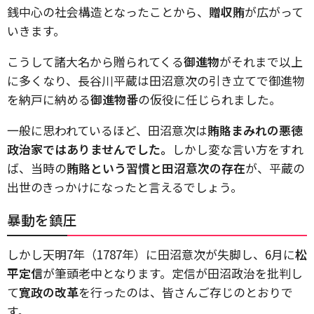
銭中心の社会構造となったことから、
贈収賄
が広がって
いきます。
こうして諸大名から贈られてくる
御進物
がそれまで以上
に多くなり、長谷川平蔵は田沼意次の引き立てで御進物
を納戸に納める
御進物番
の仮役に任じられました。
一般に思われているほど、田沼意次は
賄賂まみれの悪徳
政治家ではありませんでした。
しかし変な言い方をすれ
ば、当時の
賄賂という習慣と田沼意次の存在
が、平蔵の
出世のきっかけになったと言えるでしょう。
暴動を鎮圧
しかし天明7年（1787年）に田沼意次が失脚し、6月に
松
平定信
が筆頭老中となります。定信が田沼政治を批判し
て
寛政の改革
を行ったのは、皆さんご存じのとおりで
す。