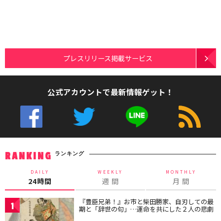
プレスリリース掲載サービス
公式アカウントで最新情報ゲット！
ランキング
RANKING
DAILY
WEEKLY
MONTHLY
24時間
週 間
月 間
『豊臣兄弟！』お市と柴田勝家、自刃しての最
1
期と「辞世の句」…運命を共にした２人の悲劇