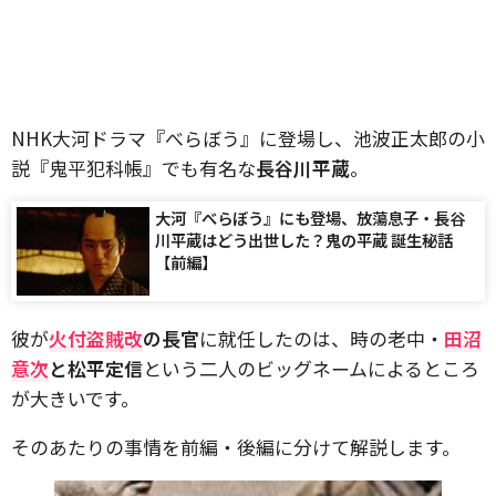
NHK大河ドラマ『べらぼう』に登場し、池波正太郎の小
説『鬼平犯科帳』でも有名な
長谷川平蔵
。
大河『べらぼう』にも登場、放蕩息子・長谷
川平蔵はどう出世した？鬼の平蔵 誕生秘話
【前編】
彼が
火付盗賊改
の長官
に就任したのは、時の老中・
田沼
意次
と松平定信
という二人のビッグネームによるところ
が大きいです。
そのあたりの事情を前編・後編に分けて解説します。