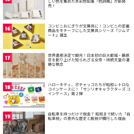
しい色を集めた水彩色鉛筆『色辞典』が新発
売！
コンビニおにぎりが文房具に！コンビニの定番
16
商品をモチーフにした文房具シリーズ『ジムマ
ート』誕生
世界遺産決定で脚光！日本初の巨大都城・藤原
17
京を創り上げた知られざる女帝・持統天皇の凄
絶な執念
ハローキティ、ポチャッコたちが昭和レトロな
18
コインケースに！「サンリオキャラクターズ コ
インケース」第２弾
自転車を持つだけで税金？ 昭和まで続いた「自
19
転車税」の意外な歴史と脱税が横行した理由