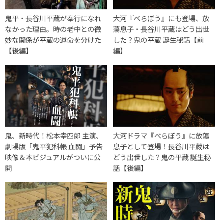
鬼平・長谷川平蔵が奉行になれ
大河『べらぼう』にも登場、放
なかった理由。時の老中との微
蕩息子・長谷川平蔵はどう出世
妙な関係が平蔵の運命を分けた
した？鬼の平蔵 誕生秘話【前
【後編】
編】
鬼、新時代！松本幸四郎 主演、
大河ドラマ『べらぼう』に放蕩
劇場版「鬼平犯科帳 血闘」予告
息子として登場！長谷川平蔵は
映像＆本ビジュアルがついに公
どう出世した？鬼の平蔵 誕生秘
開
話【後編】