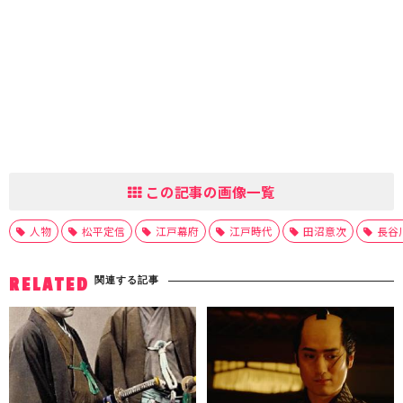
この記事の画像一覧
人物
松平定信
江戸幕府
江戸時代
田沼意次
長谷
関連する記事
RELATED