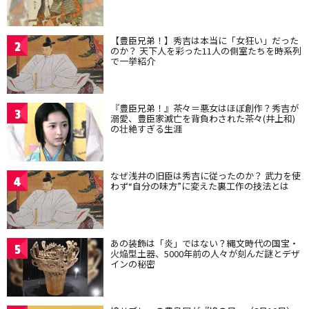
【豊臣兄弟！】秀吉は本当に「女狂い」だった
2
のか？ 天下人を彩った11人の側室たちを時系列
で一挙紹介
『豊臣兄弟！』茶々＝悪女はほぼ創作？秀吉が
3
溺愛、豊臣家滅亡を背負わされた茶々(井上和)
の壮絶すぎる生涯
なぜ浅井の旧臣は秀吉に従ったのか？ 武力を使
4
わず“自分の味方”に変えた裏工作の技法とは
あの装飾は「炎」ではない？縄文時代の国宝・
5
火焔型土器、5000年前の人々が刻んだ謎とデザ
インの秘密