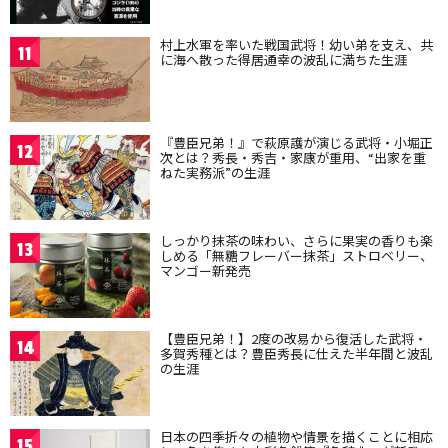
村上水軍を率いた戦国武将！幼い弟を支え、共
11
に海へ散った得居通幸の波乱に満ちた生涯
『豊臣兄弟！』で萩原護が演じる武将・小堀正
12
次とは？秀長・秀吉・家康が重用、“出家を重
ねた実務派”の生涯
しっかり抹茶の味わい、さらに果実の香りも楽
13
しめる「無糖フレーバー抹茶」ストロベリー、
マンゴー新発売
【豊臣兄弟！】2度の改易から復活した武将・
14
多賀秀種とは？豊臣秀長に仕えた半年間と波乱
の生涯
日本の四季折々の植物や情景を描くことに相応
15