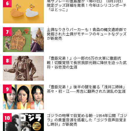
鳩サブレーの豊島屋が『鳩の日』（8月10日）
6
限定グッズ詳細を発表！今年はシリコンポーチ
「はとっこ」
土偶なりきりパーカーも！青森の縄文遺跡群で
7
発掘された土偶がモチーフのキュートなグッズ
が新発売
『豊臣兄弟！』小一郎の5万の大軍に徹底抗
8
戦！切腹覚悟で長宗我部元親に降伏を迫った武
将・谷忠澄の生涯
『豊臣兄弟！』後半の鍵を握る「浅井三姉妹」
9
茶々・初・江——秀吉に翻弄された波乱の生涯
ゴジラの咆哮で目覚める朝…1954年公開『ゴジ
10
ラ』の貴重音源を搭載した「ゴジラ音声目覚ま
し時計」が新発売