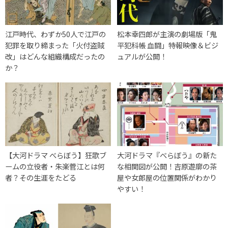
江戸時代、わずか50人で江戸の
松本幸四郎が主演の劇場版「鬼
犯罪を取り締まった「火付盗賊
平犯科帳 血闘」特報映像＆ビジ
改」はどんな組織構成だったの
ュアルが公開！
か？
【大河ドラマ べらぼう】狂歌ブ
大河ドラマ『べらぼう』の新た
ームの立役者・朱楽菅江とは何
な相関図が公開！吉原遊廓の茶
者？その生涯をたどる
屋や女郎屋の位置関係がわかり
やすい！