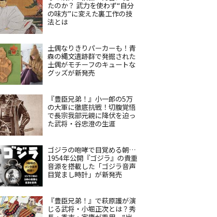
たのか？ 武力を使わず“自分
の味方”に変えた裏工作の技
法とは
土偶なりきりパーカーも！青
森の縄文遺跡群で発掘された
土偶がモチーフのキュートな
グッズが新発売
『豊臣兄弟！』小一郎の5万
の大軍に徹底抗戦！切腹覚悟
で長宗我部元親に降伏を迫っ
た武将・谷忠澄の生涯
ゴジラの咆哮で目覚める朝…
1954年公開『ゴジラ』の貴重
音源を搭載した「ゴジラ音声
目覚まし時計」が新発売
『豊臣兄弟！』で萩原護が演
じる武将・小堀正次とは？秀
長・秀吉・家康が重用、“出