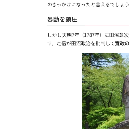
のきっかけになったと言えるでしょ
暴動を鎮圧
しかし天明7年（1787年）に田沼意
す。定信が田沼政治を批判して
寛政