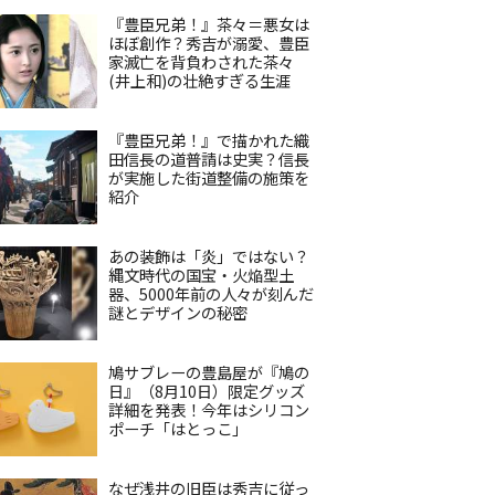
『豊臣兄弟！』茶々＝悪女は
ほぼ創作？秀吉が溺愛、豊臣
家滅亡を背負わされた茶々
(井上和)の壮絶すぎる生涯
『豊臣兄弟！』で描かれた織
田信長の道普請は史実？信長
が実施した街道整備の施策を
紹介
あの装飾は「炎」ではない？
縄文時代の国宝・火焔型土
器、5000年前の人々が刻んだ
謎とデザインの秘密
鳩サブレーの豊島屋が『鳩の
日』（8月10日）限定グッズ
詳細を発表！今年はシリコン
ポーチ「はとっこ」
なぜ浅井の旧臣は秀吉に従っ