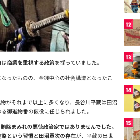
12
13
府は
商業を重視する政策
を採っていました。
となったものの、金銭中心の社会構造となったこ
。
14
進物
がそれまで以上に多くなり、長谷川平蔵は田沼
める
御進物番
の仮役に任じられました。
15
は
賄賂まみれの悪徳政治家ではありませんでした。
賄賂という習慣と田沼意次の存在
が、平蔵の出世