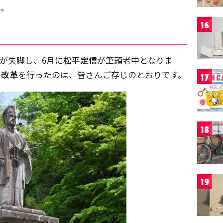
う。
16
次が失脚し、6月に
松平定信
が筆頭老中となりま
の改革
を行ったのは、皆さんご存じのとおりです。
17
18
19