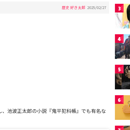
歴史 好き太郎
2025/02/27
3
4
5
6
し、池波正太郎の小説『鬼平犯科帳』でも有名な