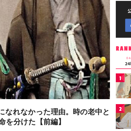
RAN
DA
2
1
2
になれなかった理由。時の老中と
命を分けた【前編】