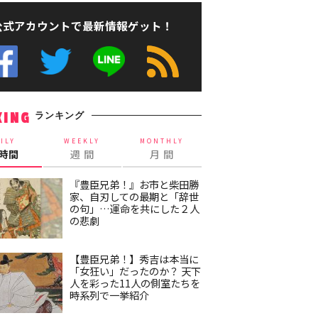
公式アカウントで最新情報ゲット！
ランキング
KING
ILY
WEEKLY
MONTHLY
4時間
週 間
月 間
『豊臣兄弟！』お市と柴田勝
家、自刃しての最期と「辞世
の句」…運命を共にした２人
の悲劇
【豊臣兄弟！】秀吉は本当に
「女狂い」だったのか？ 天下
人を彩った11人の側室たちを
時系列で一挙紹介