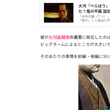
大河『べらぼう』
た？鬼の平蔵 誕
「本所の銕（てつ）」
「鬼平」こと長谷川平蔵。[cap
彼が
火付盗賊改
の長官
に就任したの
ビッグネームによるところが大きい
そのあたりの事情を前編・後編に分