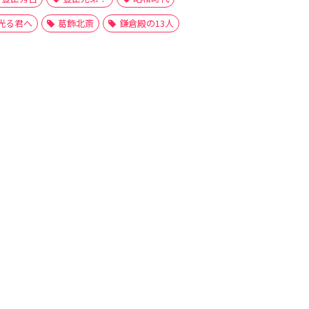
光る君へ
葛飾北斎
鎌倉殿の13人