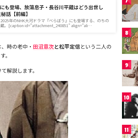
7
にも登場、放蕩息子・長谷川平蔵はどう出世し
生秘話【前編】
2025年のNHK大河ドラマ『べらぼう』にも登場する、のちの
tion id="attachment_240851" align="ali…
8
は、時の老中・
田沼意次
と松平定信
という二人の
です。
9
けて解説します。
10
11