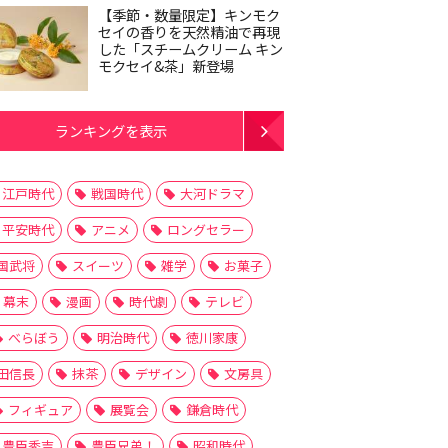
【季節・数量限定】キンモク
セイの香りを天然精油で再現
した「スチームクリーム キン
モクセイ&茶」新登場
ランキングを表示
江戸時代
戦国時代
大河ドラマ
平安時代
アニメ
ロングセラー
国武将
スイーツ
雑学
お菓子
幕末
漫画
時代劇
テレビ
べらぼう
明治時代
徳川家康
田信長
抹茶
デザイン
文房具
フィギュア
展覧会
鎌倉時代
豊臣秀吉
豊臣兄弟！
昭和時代