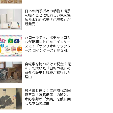
日本の四季折々の植物や情景
を描くことに相応しい色を集
めた水彩色鉛筆『色辞典』が
新発売！
ハローキティ、ポチャッコた
ちが昭和レトロなコインケー
スに！「サンリオキャラクタ
ーズ コインケース」第２弾
自転車を持つだけで税金？ 昭
和まで続いた「自転車税」の
意外な歴史と脱税が横行した
理由
教科書と違う！江戸時代の田
沼意次「賄賂伝説」の嘘と、
水野忠邦が「大奥」を敵に回
した本当の理由