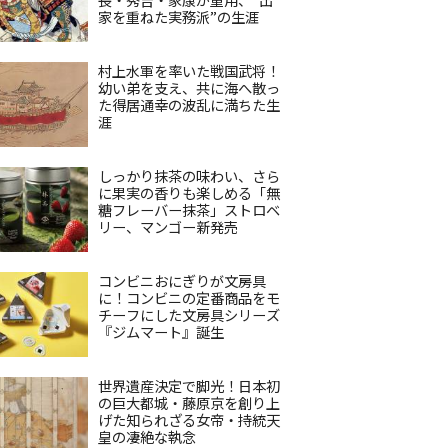
家を重ねた実務派”の生涯
村上水軍を率いた戦国武将！
幼い弟を支え、共に海へ散っ
た得居通幸の波乱に満ちた生
涯
しっかり抹茶の味わい、さら
に果実の香りも楽しめる「無
糖フレーバー抹茶」ストロベ
リー、マンゴー新発売
コンビニおにぎりが文房具
に！コンビニの定番商品をモ
チーフにした文房具シリーズ
『ジムマート』誕生
世界遺産決定で脚光！日本初
の巨大都城・藤原京を創り上
げた知られざる女帝・持統天
皇の凄絶な執念