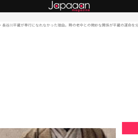
・長谷川平蔵が奉行になれなかった理由。時の老中との微妙な関係が平蔵の運命を