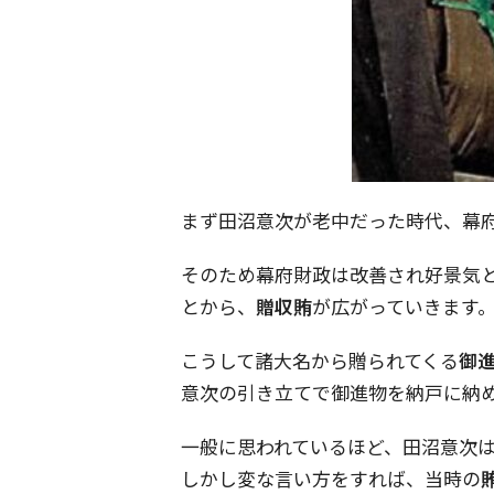
まず田沼意次が老中だった時代、幕
そのため幕府財政は改善され好景気
とから、
贈収賄
が広がっていきます
こうして諸大名から贈られてくる
御
意次の引き立てで御進物を納戸に納
一般に思われているほど、田沼意次
しかし変な言い方をすれば、当時の