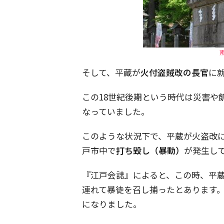
そして、平蔵が
火付盗賊改の長官
に
この18世紀後期という時代は災害や
なっていました。
このような状況下で、平蔵が火盗改
戸市中で
打ち毀し（暴動）
が発生し
『江戸会誌』によると、この時、平蔵
連れて暴徒を召し捕ったとあります
になりました。