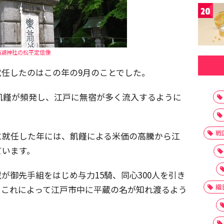
20
南湖神社の松平定信像
就任したのはこの年の9月のことでした。
飢饉が頻発し、江戸に無宿が多く流入するように
戦
に就任した年には、飢饉による米価の高騰から江
ています。
が御先手組をはじめ与力15騎、同心300人を引き
織
。これによって江戸市中に平蔵の名が知れ渡るよう