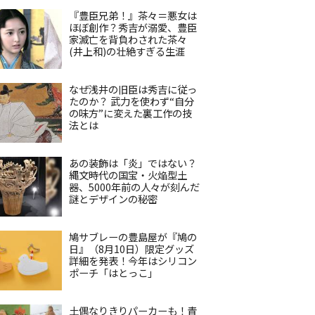
『豊臣兄弟！』茶々＝悪女は
ほぼ創作？秀吉が溺愛、豊臣
家滅亡を背負わされた茶々
(井上和)の壮絶すぎる生涯
なぜ浅井の旧臣は秀吉に従っ
たのか？ 武力を使わず“自分
の味方”に変えた裏工作の技
法とは
あの装飾は「炎」ではない？
縄文時代の国宝・火焔型土
器、5000年前の人々が刻んだ
謎とデザインの秘密
鳩サブレーの豊島屋が『鳩の
日』（8月10日）限定グッズ
詳細を発表！今年はシリコン
ポーチ「はとっこ」
土偶なりきりパーカーも！青