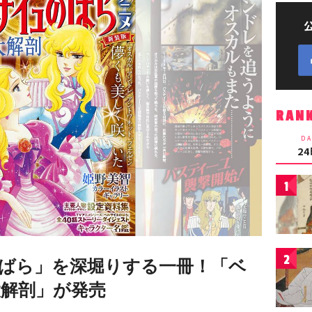
RAN
DA
2
1
2
ばら」を深堀りする一冊！「ベ
解剖」が発売