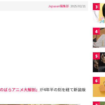
Japaaan編集部
2025/02/21
3
4
5
6
のばらアニメ大解剖」
が4年半の刻を経て新装版