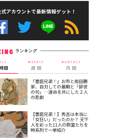
公式アカウントで最新情報ゲット！
ランキング
KING
ILY
WEEKLY
MONTHLY
4時間
週 間
月 間
『豊臣兄弟！』お市と柴田勝
家、自刃しての最期と「辞世
の句」…運命を共にした２人
の悲劇
【豊臣兄弟！】秀吉は本当に
「女狂い」だったのか？ 天下
人を彩った11人の側室たちを
時系列で一挙紹介