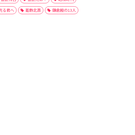
光る君へ
葛飾北斎
鎌倉殿の13人