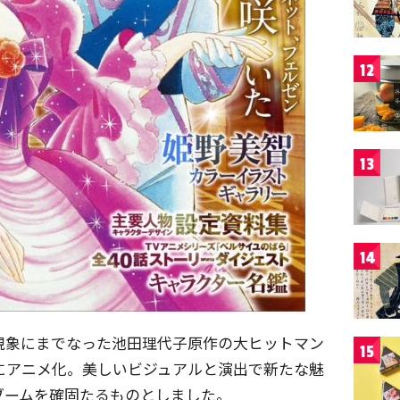
12
13
14
現象にまでなった池田理代子原作の大ヒットマン
15
年にアニメ化。美しいビジュアルと演出で新たな魅
ブームを確固たるものとしました。