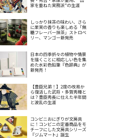
家を重ねた実務派”の生涯
しっかり抹茶の味わい、さら
に果実の香りも楽しめる「無
糖フレーバー抹茶」ストロベ
リー、マンゴー新発売
日本の四季折々の植物や情景
を描くことに相応しい色を集
めた水彩色鉛筆『色辞典』が
新発売！
【豊臣兄弟！】2度の改易か
ら復活した武将・多賀秀種と
は？豊臣秀長に仕えた半年間
と波乱の生涯
コンビニおにぎりが文房具
に！コンビニの定番商品をモ
チーフにした文房具シリーズ
『ジムマート』誕生