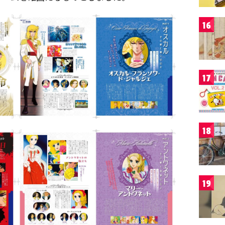
16
17
18
19