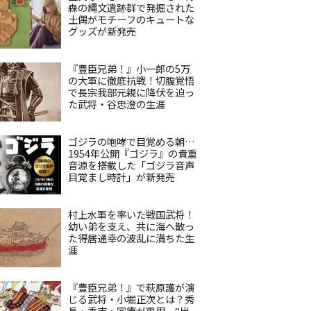
森の縄文遺跡群で発掘された
土偶がモチーフのキュートな
グッズが新発売
『豊臣兄弟！』小一郎の5万
の大軍に徹底抗戦！切腹覚悟
で長宗我部元親に降伏を迫っ
た武将・谷忠澄の生涯
ゴジラの咆哮で目覚める朝…
1954年公開『ゴジラ』の貴重
音源を搭載した「ゴジラ音声
目覚まし時計」が新発売
村上水軍を率いた戦国武将！
幼い弟を支え、共に海へ散っ
た得居通幸の波乱に満ちた生
涯
『豊臣兄弟！』で萩原護が演
じる武将・小堀正次とは？秀
長・秀吉・家康が重用、“出