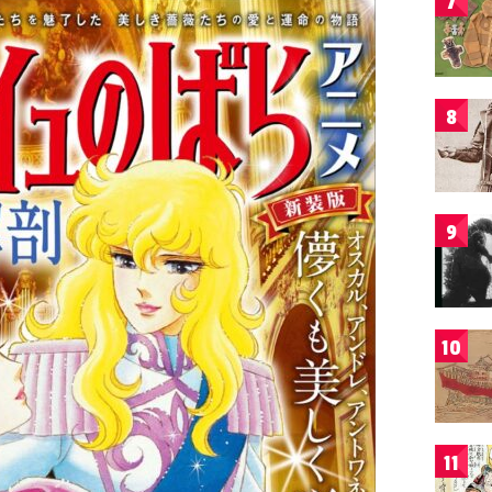
7
8
9
10
11