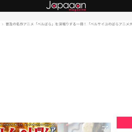
ト
普及の名作アニメ「ベルばら」を深堀りする一冊！「ベルサイユのばらアニメ