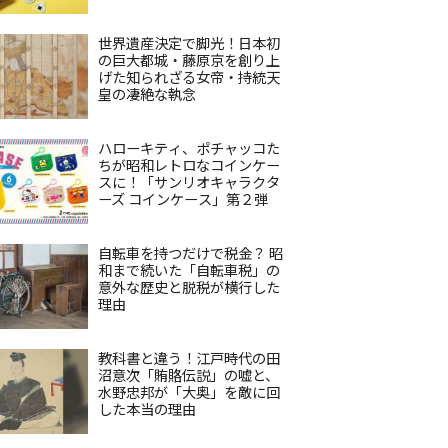
世界遺産決定で脚光！日本初
の巨大都城・藤原京を創り上
げた知られざる女帝・持統天
皇の凄絶な執念
ハローキティ、ポチャッコた
ちが昭和レトロなコインケー
スに！「サンリオキャラクタ
ーズ コインケース」第２弾
自転車を持つだけで税金？ 昭
和まで続いた「自転車税」の
意外な歴史と脱税が横行した
理由
教科書と違う！江戸時代の田
沼意次「賄賂伝説」の嘘と、
水野忠邦が「大奥」を敵に回
した本当の理由