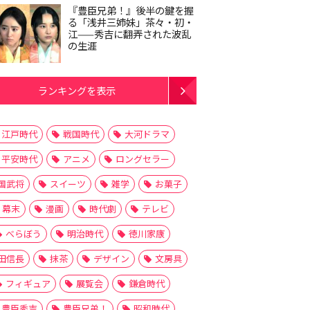
『豊臣兄弟！』後半の鍵を握
る「浅井三姉妹」茶々・初・
江——秀吉に翻弄された波乱
の生涯
ランキングを表示
江戸時代
戦国時代
大河ドラマ
平安時代
アニメ
ロングセラー
国武将
スイーツ
雑学
お菓子
幕末
漫画
時代劇
テレビ
べらぼう
明治時代
徳川家康
田信長
抹茶
デザイン
文房具
フィギュア
展覧会
鎌倉時代
豊臣秀吉
豊臣兄弟！
昭和時代