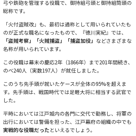
弓や鉄砲を管理する役職で、御持組弓頭と御持組筒頭の
総称です。
「火付盗賊改」も、最初は通称として用いられていたも
のが正式な職名になったもので、『徳川実紀』では、
「盗賊考察」「火賊捕盗」「捕盗加役」
などさまざまな
名称が用いられています。
この役職は幕末の慶応2年（1866年）まで201年間続き、
のべ240人（実数197人）が就任しました。
このうち先手頭が就いたケースが全体の95%を超えま
す。先手頭は、戦国時代では足軽大将に相当する武官で
した。
平時においては江戸城内の各門に交代で勤務し、将軍の
出行においては警備を担った、江戸幕府の組織の中でも
実戦的な役職だった
といえるでしょう。