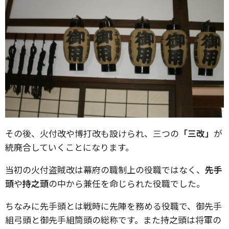
その後、火付改や博打改も設けられ、三つの
「三改」
が
統廃合していくことになります。
当初の火付盗賊改は幕府の職制上の役職ではなく、
先手
頭
や
持之頭
の中から兼任を命じられた役職でした。
ちなみに先手頭とは戦時に先陣を務める役職で、御先手
組弓頭と御先手組筒頭の総称です。また持之頭は将軍の