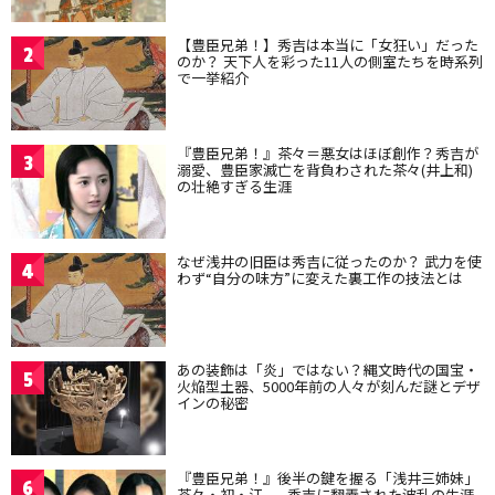
【豊臣兄弟！】秀吉は本当に「女狂い」だった
2
のか？ 天下人を彩った11人の側室たちを時系列
で一挙紹介
『豊臣兄弟！』茶々＝悪女はほぼ創作？秀吉が
3
溺愛、豊臣家滅亡を背負わされた茶々(井上和)
の壮絶すぎる生涯
なぜ浅井の旧臣は秀吉に従ったのか？ 武力を使
4
わず“自分の味方”に変えた裏工作の技法とは
あの装飾は「炎」ではない？縄文時代の国宝・
5
火焔型土器、5000年前の人々が刻んだ謎とデザ
インの秘密
『豊臣兄弟！』後半の鍵を握る「浅井三姉妹」
6
茶々・初・江——秀吉に翻弄された波乱の生涯