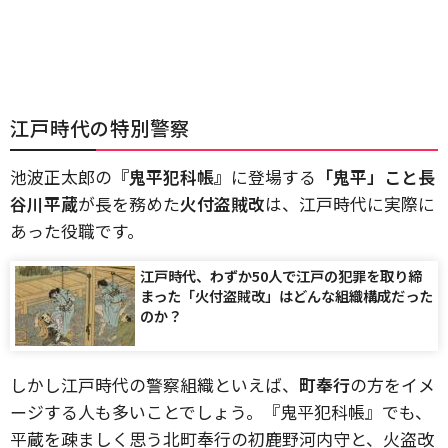
江戸時代の特別警察
池波正太郎の
『鬼平犯科帳』
に登場する
「鬼平」こと長
谷川平蔵
が長を務めた
火付盗賊改
は、江戸時代に実際に
あった役職です。
江戸時代、わずか50人で江戸の犯罪を取り締
まった「火付盗賊改」はどんな組織構成だった
のか？
しかし江戸時代の警察組織といえば、
町奉行
の方をイメ
ージする人も多いことでしょう。『鬼平犯科帳』でも、
平蔵を疎ましく思う北町奉行の初鹿野河内守と、火盗改