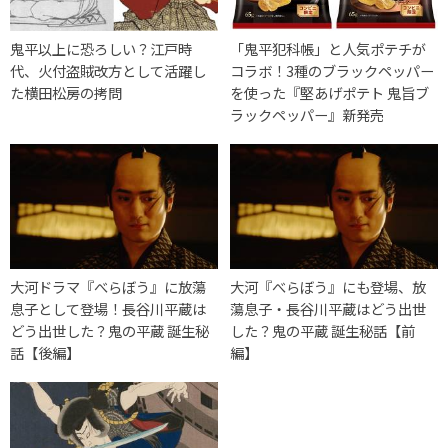
鬼平以上に恐ろしい？江戸時
「鬼平犯科帳」と人気ポテチが
代、火付盗賊改方として活躍し
コラボ！3種のブラックペッパー
た横田松房の拷問
を使った『堅あげポテト 鬼旨ブ
ラックペッパー』新発売
大河ドラマ『べらぼう』に放蕩
大河『べらぼう』にも登場、放
息子として登場！長谷川平蔵は
蕩息子・長谷川平蔵はどう出世
どう出世した？鬼の平蔵 誕生秘
した？鬼の平蔵 誕生秘話【前
話【後編】
編】