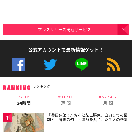
プレスリリース掲載サービス
公式アカウントで最新情報ゲット！
ランキング
RANKING
DAILY
WEEKLY
MONTHLY
24時間
週 間
月 間
『豊臣兄弟！』お市と柴田勝家、自刃しての最
1
期と「辞世の句」…運命を共にした２人の悲劇