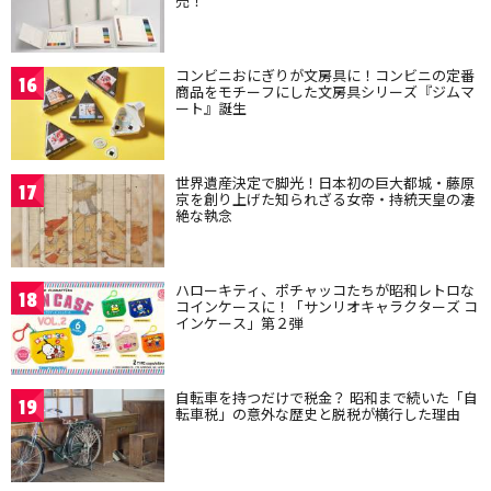
売！
コンビニおにぎりが文房具に！コンビニの定番
16
商品をモチーフにした文房具シリーズ『ジムマ
ート』誕生
世界遺産決定で脚光！日本初の巨大都城・藤原
17
京を創り上げた知られざる女帝・持統天皇の凄
絶な執念
ハローキティ、ポチャッコたちが昭和レトロな
18
コインケースに！「サンリオキャラクターズ コ
インケース」第２弾
自転車を持つだけで税金？ 昭和まで続いた「自
19
転車税」の意外な歴史と脱税が横行した理由