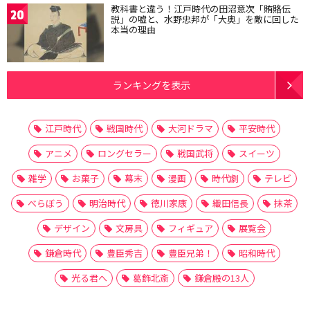
教科書と違う！江戸時代の田沼意次「賄賂伝
20
説」の嘘と、水野忠邦が「大奥」を敵に回した
本当の理由
ランキングを表示
江戸時代
戦国時代
大河ドラマ
平安時代
アニメ
ロングセラー
戦国武将
スイーツ
雑学
お菓子
幕末
漫画
時代劇
テレビ
べらぼう
明治時代
徳川家康
織田信長
抹茶
デザイン
文房具
フィギュア
展覧会
鎌倉時代
豊臣秀吉
豊臣兄弟！
昭和時代
光る君へ
葛飾北斎
鎌倉殿の13人