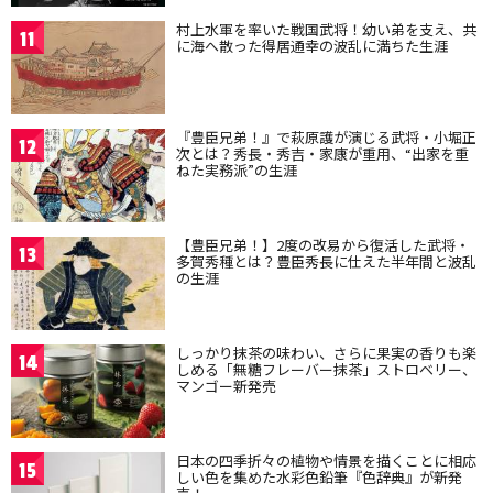
村上水軍を率いた戦国武将！幼い弟を支え、共
11
に海へ散った得居通幸の波乱に満ちた生涯
『豊臣兄弟！』で萩原護が演じる武将・小堀正
12
次とは？秀長・秀吉・家康が重用、“出家を重
ねた実務派”の生涯
【豊臣兄弟！】2度の改易から復活した武将・
13
多賀秀種とは？豊臣秀長に仕えた半年間と波乱
の生涯
しっかり抹茶の味わい、さらに果実の香りも楽
14
しめる「無糖フレーバー抹茶」ストロベリー、
マンゴー新発売
日本の四季折々の植物や情景を描くことに相応
15
しい色を集めた水彩色鉛筆『色辞典』が新発