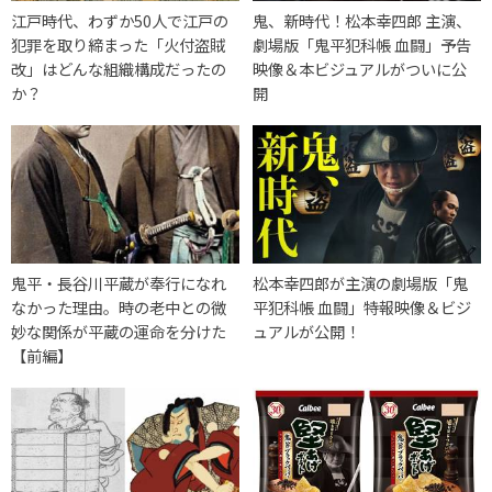
江戸時代、わずか50人で江戸の
鬼、新時代！松本幸四郎 主演、
犯罪を取り締まった「火付盗賊
劇場版「鬼平犯科帳 血闘」予告
改」はどんな組織構成だったの
映像＆本ビジュアルがついに公
か？
開
鬼平・長谷川平蔵が奉行になれ
松本幸四郎が主演の劇場版「鬼
なかった理由。時の老中との微
平犯科帳 血闘」特報映像＆ビジ
妙な関係が平蔵の運命を分けた
ュアルが公開！
【前編】