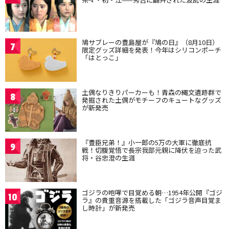
鳩サブレーの豊島屋が『鳩の日』（8月10日）
7
限定グッズ詳細を発表！今年はシリコンポーチ
「はとっこ」
土偶なりきりパーカーも！青森の縄文遺跡群で
8
発掘された土偶がモチーフのキュートなグッズ
が新発売
『豊臣兄弟！』小一郎の5万の大軍に徹底抗
9
戦！切腹覚悟で長宗我部元親に降伏を迫った武
将・谷忠澄の生涯
ゴジラの咆哮で目覚める朝…1954年公開『ゴジ
10
ラ』の貴重音源を搭載した「ゴジラ音声目覚ま
し時計」が新発売