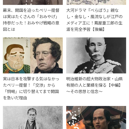
幕末、開国を迫ったペリー提督
大河ドラマ『べらぼう』親な
は実はたくさんの「おみやげ」
し・金なし・風流なしが江戸の
持参だった！おみやげ戦略の意
メディア王に！蔦屋重三郎の生
図とは
涯を完全予習【後編】
実は日本を攻撃する気はなかっ
明治維新の超大物政治家・山県
たペリー提督！「交渉」から
有朋の人と業績を探る【中編】
「恫喝」に切り替えてまで開国
～その思想と信念～
を急いだ理由