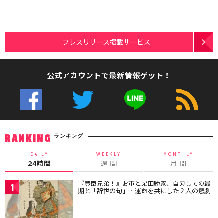
プレスリリース掲載サービス
公式アカウントで最新情報ゲット！
ランキング
RANKING
DAILY
WEEKLY
MONTHLY
24時間
週 間
月 間
『豊臣兄弟！』お市と柴田勝家、自刃しての最
1
期と「辞世の句」…運命を共にした２人の悲劇