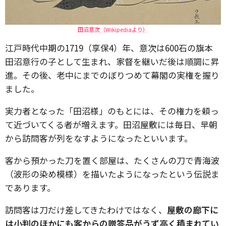
田沼意次（Wikipediaより）
江戸時代中期の1719（享保4）年、意次は600石の旗本
田沼意行の子として生まれ、家督を継いだ後は順調に昇
進。その後、老中にまでのぼりつめて幕閣の実権を握り
ました。
実力者となった「田沼様」のもとには、その権力を頼っ
て近づいてくる者が増えます。田沼屋敷には毎日、早朝
から訪問客が列をなすようになったといいます。
客から預かった刀を置く部屋は、たくさんの刀で青海波
（波形の染め模様）を描いたようになったという伝説ま
であります。
訪問客は刀だけ差してきたわけではなく、
屋敷の廊下に
は小判のほかにも客からの贈答品がうず高く積まれてい