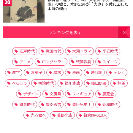
20
説」の嘘と、水野忠邦が「大奥」を敵に回した
本当の理由
ランキングを表示
江戸時代
戦国時代
大河ドラマ
平安時代
アニメ
ロングセラー
戦国武将
スイーツ
雑学
お菓子
幕末
漫画
時代劇
テレビ
べらぼう
明治時代
徳川家康
織田信長
抹茶
デザイン
文房具
フィギュア
展覧会
鎌倉時代
豊臣秀吉
豊臣兄弟！
昭和時代
光る君へ
葛飾北斎
鎌倉殿の13人