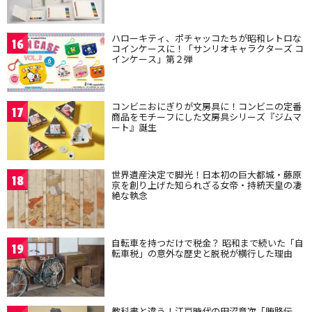
ハローキティ、ポチャッコたちが昭和レトロな
16
コインケースに！「サンリオキャラクターズ コ
インケース」第２弾
コンビニおにぎりが文房具に！コンビニの定番
17
商品をモチーフにした文房具シリーズ『ジムマ
ート』誕生
世界遺産決定で脚光！日本初の巨大都城・藤原
18
京を創り上げた知られざる女帝・持統天皇の凄
絶な執念
自転車を持つだけで税金？ 昭和まで続いた「自
19
転車税」の意外な歴史と脱税が横行した理由
教科書と違う！江戸時代の田沼意次「賄賂伝