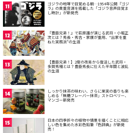
ゴジラの咆哮で目覚める朝…1954年公開『ゴジ
11
ラ』の貴重音源を搭載した「ゴジラ音声目覚ま
し時計」が新発売
『豊臣兄弟！』で萩原護が演じる武将・小堀正
12
次とは？秀長・秀吉・家康が重用、“出家を重
ねた実務派”の生涯
【豊臣兄弟！】2度の改易から復活した武将・
13
多賀秀種とは？豊臣秀長に仕えた半年間と波乱
の生涯
しっかり抹茶の味わい、さらに果実の香りも楽
14
しめる「無糖フレーバー抹茶」ストロベリー、
マンゴー新発売
日本の四季折々の植物や情景を描くことに相応
15
しい色を集めた水彩色鉛筆『色辞典』が新発
売！