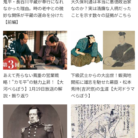
鬼平・長谷川平蔵が奉行になれ
大久保利通は本当に悪徳政治家
なかった理由。時の老中との微
なのか？実は清廉な人柄だった
妙な関係が平蔵の運命を分けた
ことを示す数々の証拠がこちら
【前編】
あえて売らない蔦重の営業戦
下級武士からの大出世！蝦夷地
略！”カモ平”の魅力上昇！【大
開拓に雄志を馳せた幕臣・松本
河べらぼう】1月19日放送の解
秀持(吉沢悠)の生涯【大河ドラマ
説・振り返り
べらぼう】