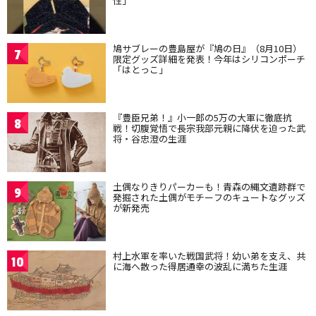
性」
鳩サブレーの豊島屋が『鳩の日』（8月10日）
7
限定グッズ詳細を発表！今年はシリコンポーチ
「はとっこ」
『豊臣兄弟！』小一郎の5万の大軍に徹底抗
8
戦！切腹覚悟で長宗我部元親に降伏を迫った武
将・谷忠澄の生涯
土偶なりきりパーカーも！青森の縄文遺跡群で
9
発掘された土偶がモチーフのキュートなグッズ
が新発売
村上水軍を率いた戦国武将！幼い弟を支え、共
10
に海へ散った得居通幸の波乱に満ちた生涯