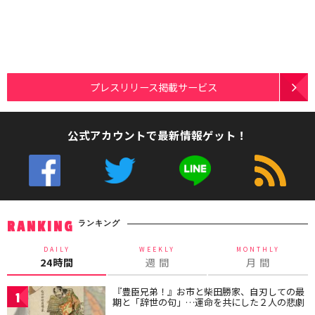
プレスリリース掲載サービス
公式アカウントで最新情報ゲット！
ランキング
RANKING
DAILY
WEEKLY
MONTHLY
24時間
週 間
月 間
『豊臣兄弟！』お市と柴田勝家、自刃しての最
1
期と「辞世の句」…運命を共にした２人の悲劇