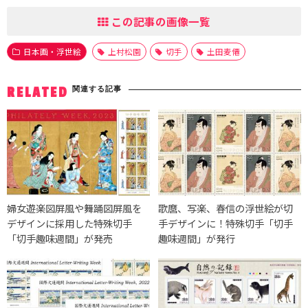
この記事の画像一覧
日本画・浮世絵
上村松園
切手
土田麦僊
関連する記事
RELATED
婦女遊楽図屏風や舞踊図屏風を
歌麿、写楽、春信の浮世絵が切
デザインに採用した特殊切手
手デザインに！特殊切手「切手
「切手趣味週間」が発売
趣味週間」が発行