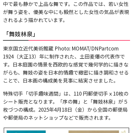
中で最も静かで上品な舞です。この作品では、若い女性
が舞う姿を、優美な中にも毅然とした女性の気品が表現
されるよう描かれています。
「舞妓林泉」
東京国立近代美術館蔵 Photo: MOMAT/DNPartcom
1924（大正13）年に制作された、土田麦僊の代表作で
す。日本庭園の情景を西欧的な感覚で幾何学的に描きな
がらも、舞妓の姿を日本的情趣で緻密に描き調和させる
ことで、日本画の構成美を見事に結実させました。
特殊切手「切手趣味週間」は、110 円郵便切手ｘ10枚の
シート販売となります。「序の舞」と「舞妓林泉」が５
枚づつの構成。2025年4月18日（金）から全国の郵便局
や郵便局のネットショップなどで販売されます。