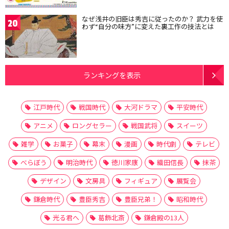
なぜ浅井の旧臣は秀吉に従ったのか？ 武力を使
20
わず“自分の味方”に変えた裏工作の技法とは
ランキングを表示
江戸時代
戦国時代
大河ドラマ
平安時代
アニメ
ロングセラー
戦国武将
スイーツ
雑学
お菓子
幕末
漫画
時代劇
テレビ
べらぼう
明治時代
徳川家康
織田信長
抹茶
デザイン
文房具
フィギュア
展覧会
鎌倉時代
豊臣秀吉
豊臣兄弟！
昭和時代
光る君へ
葛飾北斎
鎌倉殿の13人