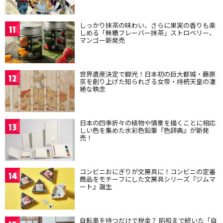
しっかり抹茶の味わい、さらに果実の香りも楽
11
しめる「無糖フレーバー抹茶」ストロベリー、
マンゴー新発売
世界遺産決定で脚光！日本初の巨大都城・藤原
12
京を創り上げた知られざる女帝・持統天皇の凄
絶な執念
日本の四季折々の植物や情景を描くことに相応
13
しい色を集めた水彩色鉛筆『色辞典』が新発
売！
コンビニおにぎりが文房具に！コンビニの定番
14
商品をモチーフにした文房具シリーズ『ジムマ
ート』誕生
自転車を持つだけで税金？ 昭和まで続いた「自