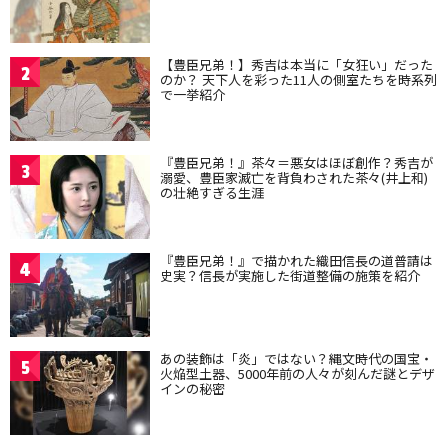
【豊臣兄弟！】秀吉は本当に「女狂い」だった
2
のか？ 天下人を彩った11人の側室たちを時系列
で一挙紹介
『豊臣兄弟！』茶々＝悪女はほぼ創作？秀吉が
3
溺愛、豊臣家滅亡を背負わされた茶々(井上和)
の壮絶すぎる生涯
『豊臣兄弟！』で描かれた織田信長の道普請は
4
史実？信長が実施した街道整備の施策を紹介
あの装飾は「炎」ではない？縄文時代の国宝・
5
火焔型土器、5000年前の人々が刻んだ謎とデザ
インの秘密