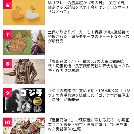
鳩サブレーの豊島屋が『鳩の日』（8月10日）
6
限定グッズ詳細を発表！今年はシリコンポーチ
「はとっこ」
土偶なりきりパーカーも！青森の縄文遺跡群で
7
発掘された土偶がモチーフのキュートなグッズ
が新発売
『豊臣兄弟！』小一郎の5万の大軍に徹底抗
8
戦！切腹覚悟で長宗我部元親に降伏を迫った武
将・谷忠澄の生涯
ゴジラの咆哮で目覚める朝…1954年公開『ゴジ
9
ラ』の貴重音源を搭載した「ゴジラ音声目覚ま
し時計」が新発売
『豊臣兄弟！』で萩原護が演じる武将・小堀正
10
次とは？秀長・秀吉・家康が重用、“出家を重
ねた実務派”の生涯