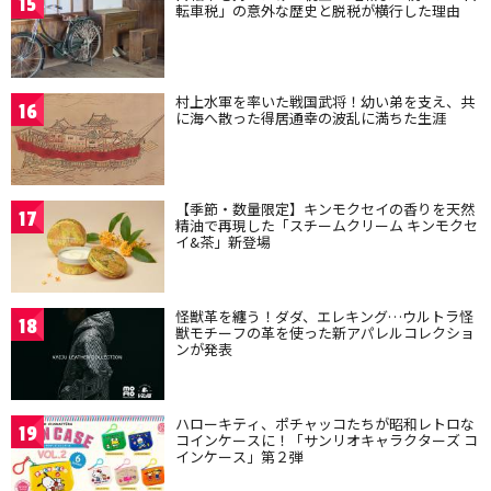
15
転車税」の意外な歴史と脱税が横行した理由
村上水軍を率いた戦国武将！幼い弟を支え、共
16
に海へ散った得居通幸の波乱に満ちた生涯
【季節・数量限定】キンモクセイの香りを天然
17
精油で再現した「スチームクリーム キンモクセ
イ&茶」新登場
怪獣革を纏う！ダダ、エレキング…ウルトラ怪
18
獣モチーフの革を使った新アパレルコレクショ
ンが発表
ハローキティ、ポチャッコたちが昭和レトロな
19
コインケースに！「サンリオキャラクターズ コ
インケース」第２弾