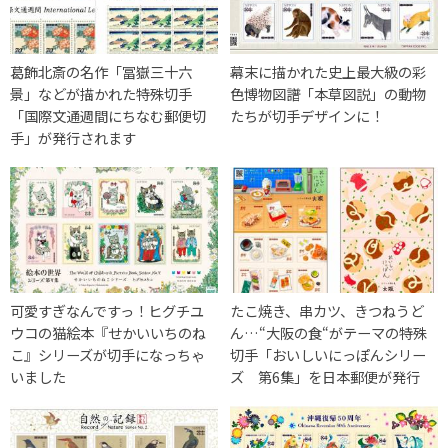
葛飾北斎の名作「冨嶽三十六
幕末に描かれた史上最大級の彩
景」などが描かれた特殊切手
色博物図譜「本草図説」の動物
「国際文通週間にちなむ郵便切
たちが切手デザインに！
手」が発行されます
可愛すぎなんですっ！ヒグチユ
たこ焼き、串カツ、きつねうど
ウコの猫絵本『せかいいちのね
ん…“大阪の食“がテーマの特殊
こ』シリーズが切手になっちゃ
切手「おいしいにっぽんシリー
いました
ズ 第6集」を日本郵便が発行