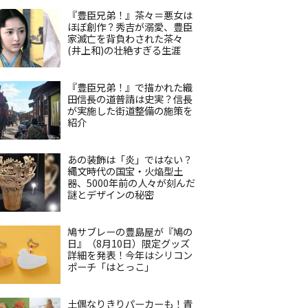
『豊臣兄弟！』茶々＝悪女は
ほぼ創作？秀吉が溺愛、豊臣
家滅亡を背負わされた茶々
(井上和)の壮絶すぎる生涯
『豊臣兄弟！』で描かれた織
田信長の道普請は史実？信長
が実施した街道整備の施策を
紹介
あの装飾は「炎」ではない？
縄文時代の国宝・火焔型土
器、5000年前の人々が刻んだ
謎とデザインの秘密
鳩サブレーの豊島屋が『鳩の
日』（8月10日）限定グッズ
詳細を発表！今年はシリコン
ポーチ「はとっこ」
土偶なりきりパーカーも！青