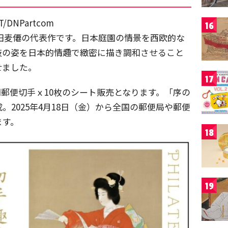
DNPartcom
16
、土田麦僊の代表作です。日本庭園の情景を西欧的な
妓の姿を日本的情趣で緻密に描き調和させること
せました。
17
円郵便切手ｘ10枚のシート販売となります。「序の
2025年4月18日（金）から全国の郵便局や郵便
ます。
18
19