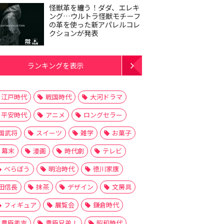
怪獣革を纏う！ダダ、エレキ
ング…ウルトラ怪獣モチーフ
の革を使った新アパレルコレ
クションが発表
ランキングを表示
江戸時代
戦国時代
大河ドラマ
平安時代
アニメ
ロングセラー
国武将
スイーツ
雑学
お菓子
幕末
漫画
時代劇
テレビ
べらぼう
明治時代
徳川家康
田信長
抹茶
デザイン
文房具
フィギュア
展覧会
鎌倉時代
豊臣秀吉
豊臣兄弟！
昭和時代