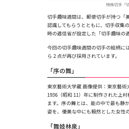
特殊切手「
切手趣味週間は、郵便切手が持つ「
認識してもらうとともに、切手収集の趣
時の逓信省が設定した「切手趣味の
今回の切手趣味週間の切手の絵柄に
ら 2 点が再び採用されています。
「序の舞」
東京藝術大学蔵 画像提供：東京藝術大学 /
1936（昭和 11）年に制作された
ます。序の舞とは、能の中で最も静
姿を、優美な中にも毅然とした女性
「舞妓林泉」