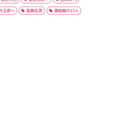
光る君へ
葛飾北斎
鎌倉殿の13人