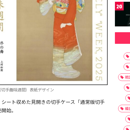
20
戦
（切手趣味週間）表紙デザイン
1 シート収めた見開きの切手ケース「通常版切手
織
売開始。