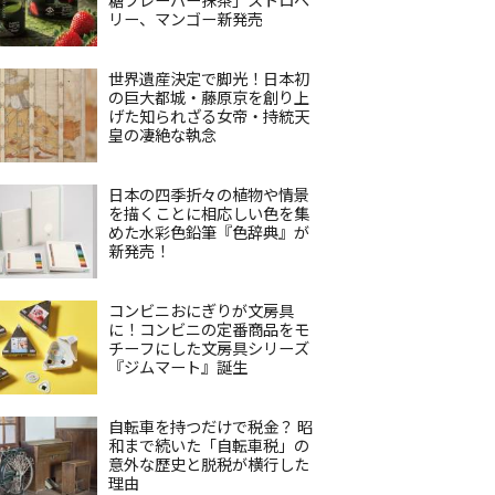
リー、マンゴー新発売
世界遺産決定で脚光！日本初
の巨大都城・藤原京を創り上
げた知られざる女帝・持統天
皇の凄絶な執念
日本の四季折々の植物や情景
を描くことに相応しい色を集
めた水彩色鉛筆『色辞典』が
新発売！
コンビニおにぎりが文房具
に！コンビニの定番商品をモ
チーフにした文房具シリーズ
『ジムマート』誕生
自転車を持つだけで税金？ 昭
和まで続いた「自転車税」の
意外な歴史と脱税が横行した
理由