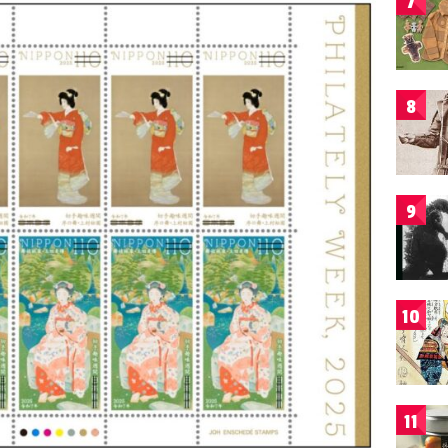
7
8
9
10
11