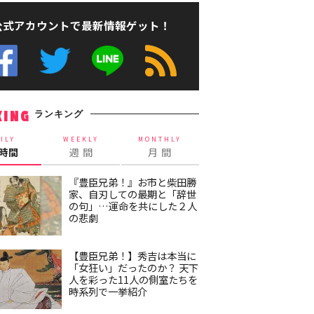
公式アカウントで最新情報ゲット！
ランキング
KING
ILY
WEEKLY
MONTHLY
4時間
週 間
月 間
『豊臣兄弟！』お市と柴田勝
家、自刃しての最期と「辞世
の句」…運命を共にした２人
の悲劇
【豊臣兄弟！】秀吉は本当に
「女狂い」だったのか？ 天下
人を彩った11人の側室たちを
時系列で一挙紹介