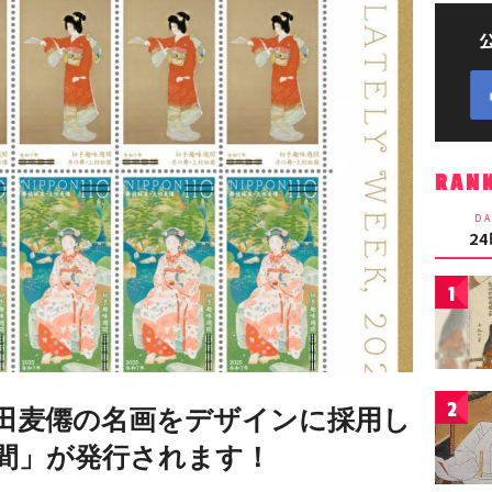
RAN
DA
2
1
2
田麦僊の名画をデザインに採用し
間」が発行されます！