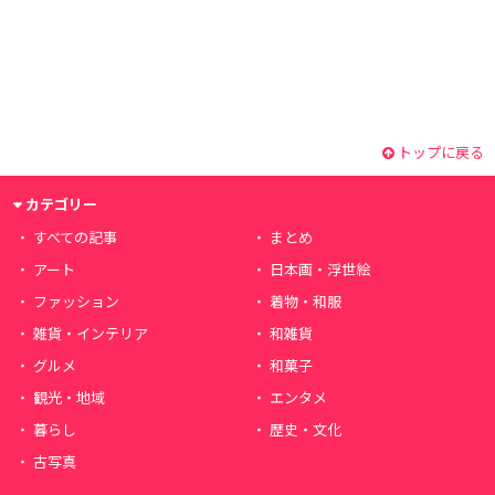
トップに戻る
カテゴリー
すべての記事
まとめ
アート
日本画・浮世絵
ファッション
着物・和服
雑貨・インテリア
和雑貨
グルメ
和菓子
観光・地域
エンタメ
暮らし
歴史・文化
古写真