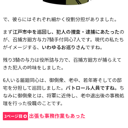
で、彼らにはそれぞれ細かく役割分担がありました。
まず
江戸市中を巡回し、犯人の捜査・逮捕にあたった
の
が、召捕方廻方与力7騎手付同心7人です。現代の私たち
がイメージする、
いわゆるお巡りさん
ですね。
残り3騎の与力は役所詰与力で、召捕方廻方が捕らえて
きた犯人の吟味をしました。
6人いる届廻同心は、御側衆、老中、若年寄そしての邸
宅を分担して巡回しました。
パトロール人員ですね。
ち
なみに御側衆とは、将軍に近侍し、老中退出後の事務処
理を行った役職のことです。
出張も事務作業もあった
2ページ目