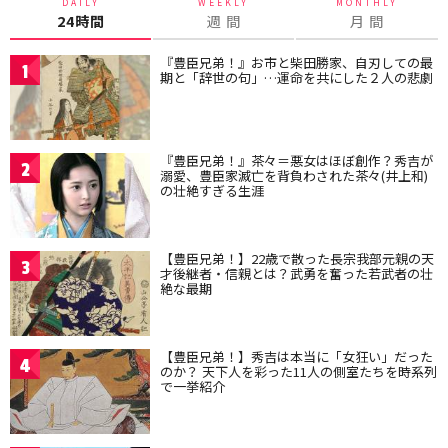
DAILY
WEEKLY
MONTHLY
24時間
週 間
月 間
『豊臣兄弟！』お市と柴田勝家、自刃しての最
1
期と「辞世の句」…運命を共にした２人の悲劇
『豊臣兄弟！』茶々＝悪女はほぼ創作？秀吉が
2
溺愛、豊臣家滅亡を背負わされた茶々(井上和)
の壮絶すぎる生涯
【豊臣兄弟！】22歳で散った長宗我部元親の天
3
才後継者・信親とは？武勇を奮った若武者の壮
絶な最期
【豊臣兄弟！】秀吉は本当に「女狂い」だった
4
のか？ 天下人を彩った11人の側室たちを時系列
で一挙紹介