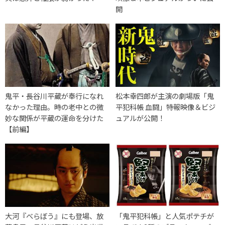
開
鬼平・長谷川平蔵が奉行になれ
松本幸四郎が主演の劇場版「鬼
なかった理由。時の老中との微
平犯科帳 血闘」特報映像＆ビジ
妙な関係が平蔵の運命を分けた
ュアルが公開！
【前編】
大河『べらぼう』にも登場、放
「鬼平犯科帳」と人気ポテチが