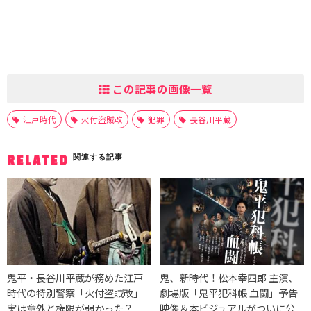
この記事の画像一覧
江戸時代
火付盗賊改
犯罪
長谷川平蔵
関連する記事
RELATED
鬼平・長谷川平蔵が務めた江戸
鬼、新時代！松本幸四郎 主演、
時代の特別警察「火付盗賊改」
劇場版「鬼平犯科帳 血闘」予告
実は意外と権限が弱かった？
映像＆本ビジュアルがついに公