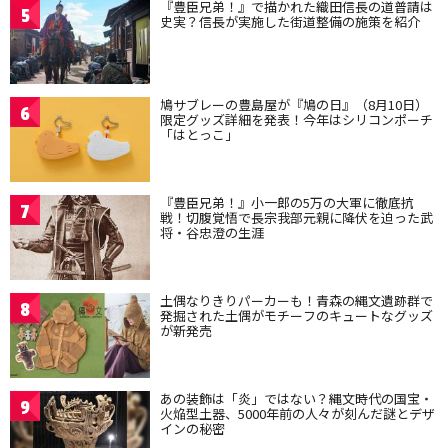
『豊臣兄弟！』で描かれた織田信長の道普請は
5
史実？信長が実施した街道整備の施策を紹介
鳩サブレーの豊島屋が『鳩の日』（8月10日）
6
限定グッズ詳細を発表！今年はシリコンポーチ
「はとっこ」
『豊臣兄弟！』小一郎の5万の大軍に徹底抗
7
戦！切腹覚悟で長宗我部元親に降伏を迫った武
将・谷忠澄の生涯
土偶なりきりパーカーも！青森の縄文遺跡群で
8
発掘された土偶がモチーフのキュートなグッズ
が新発売
あの装飾は「炎」ではない？縄文時代の国宝・
9
火焔型土器、5000年前の人々が刻んだ謎とデザ
インの秘密