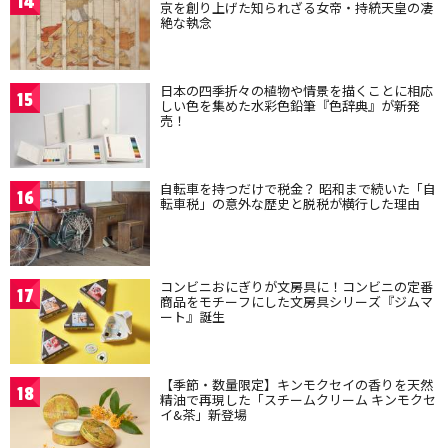
14
京を創り上げた知られざる女帝・持統天皇の凄
絶な執念
日本の四季折々の植物や情景を描くことに相応
15
しい色を集めた水彩色鉛筆『色辞典』が新発
売！
自転車を持つだけで税金？ 昭和まで続いた「自
16
転車税」の意外な歴史と脱税が横行した理由
コンビニおにぎりが文房具に！コンビニの定番
17
商品をモチーフにした文房具シリーズ『ジムマ
ート』誕生
【季節・数量限定】キンモクセイの香りを天然
18
精油で再現した「スチームクリーム キンモクセ
イ&茶」新登場