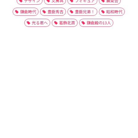
デザイン
文房具
フィギュア
展覧会
鎌倉時代
豊臣秀吉
豊臣兄弟！
昭和時代
光る君へ
葛飾北斎
鎌倉殿の13人