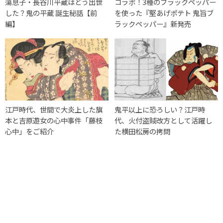
蕩息子・長谷川平蔵はどう出世
コラボ！3種のブラックペッパー
した？鬼の平蔵 誕生秘話【前
を使った『堅あげポテト 鬼旨ブ
編】
ラックペッパー』新発売
江戸時代、世間で大炎上した旗
鬼平以上に恐ろしい？江戸時
本と吉原遊女の心中事件「藤枝
代、火付盗賊改方として活躍し
心中」をご紹介
た横田松房の拷問