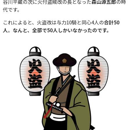
谷川平蔵の次に火付盗賊改の長となった
森山源五郎
の時
代です。
これによると、火盗改は与力10騎と同心4人の
合計50
人
。
なんと、全部で50人しかいなかったのです。