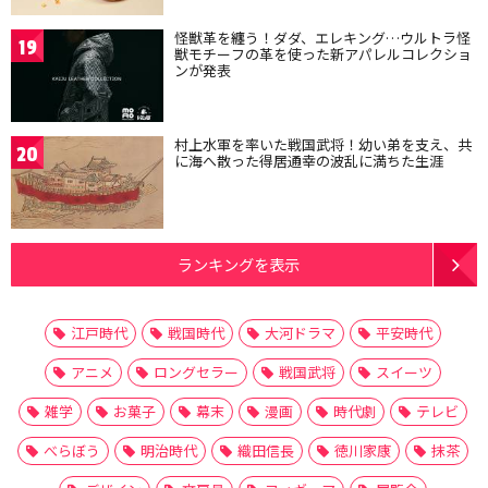
怪獣革を纏う！ダダ、エレキング…ウルトラ怪
19
獣モチーフの革を使った新アパレルコレクショ
ンが発表
村上水軍を率いた戦国武将！幼い弟を支え、共
20
に海へ散った得居通幸の波乱に満ちた生涯
ランキングを表示
江戸時代
戦国時代
大河ドラマ
平安時代
アニメ
ロングセラー
戦国武将
スイーツ
雑学
お菓子
幕末
漫画
時代劇
テレビ
べらぼう
明治時代
織田信長
徳川家康
抹茶