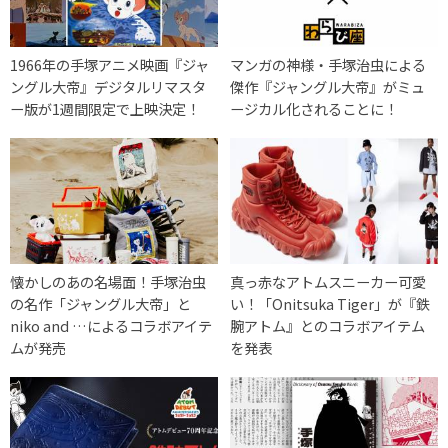
1966年の手塚アニメ映画『ジャ
マンガの神様・手塚治虫による
ングル大帝』デジタルリマスタ
傑作『ジャングル大帝』がミュ
ー版が1週間限定で上映決定！
ージカル化されることに！
懐かしのあの名場面！手塚治虫
真っ赤なアトムスニーカー可愛
の名作「ジャングル大帝」と
い！「Onitsuka Tiger」が『鉄
niko and …によるコラボアイテ
腕アトム』とのコラボアイテム
ムが発売
を発表