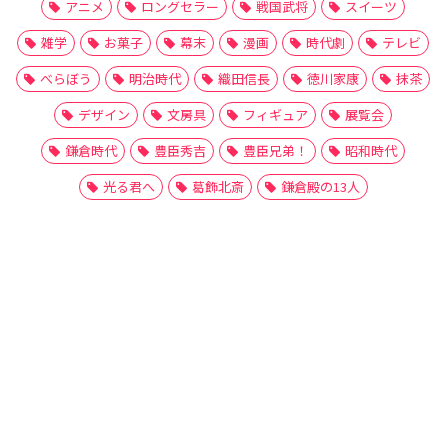
アニメ
ロングセラー
戦国武将
スイーツ
雑学
お菓子
幕末
漫画
時代劇
テレビ
べらぼう
明治時代
織田信長
徳川家康
抹茶
デザイン
文房具
フィギュア
展覧会
鎌倉時代
豊臣秀吉
豊臣兄弟！
昭和時代
光る君へ
葛飾北斎
鎌倉殿の13人