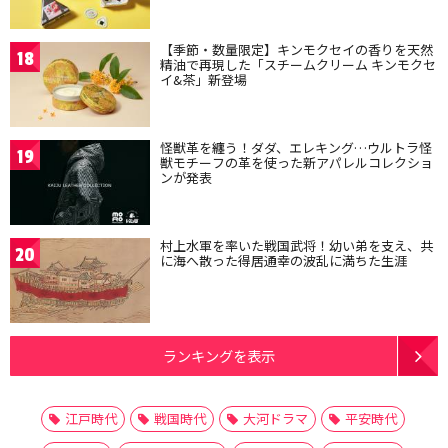
【季節・数量限定】キンモクセイの香りを天然
18
精油で再現した「スチームクリーム キンモクセ
イ&茶」新登場
怪獣革を纏う！ダダ、エレキング…ウルトラ怪
19
獣モチーフの革を使った新アパレルコレクショ
ンが発表
村上水軍を率いた戦国武将！幼い弟を支え、共
20
に海へ散った得居通幸の波乱に満ちた生涯
ランキングを表示
江戸時代
戦国時代
大河ドラマ
平安時代