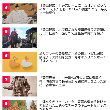
【豊臣兄弟！】秀吉は本当に「女狂い」だった
4
のか？ 天下人を彩った11人の側室たちを時系列
で一挙紹介
『豊臣兄弟！』で描かれた織田信長の道普請は
5
史実？信長が実施した街道整備の施策を紹介
鳩サブレーの豊島屋が『鳩の日』（8月10日）
6
限定グッズ詳細を発表！今年はシリコンポーチ
「はとっこ」
『豊臣兄弟！』小一郎の5万の大軍に徹底抗
7
戦！切腹覚悟で長宗我部元親に降伏を迫った武
将・谷忠澄の生涯
土偶なりきりパーカーも！青森の縄文遺跡群で
8
発掘された土偶がモチーフのキュートなグッズ
が新発売