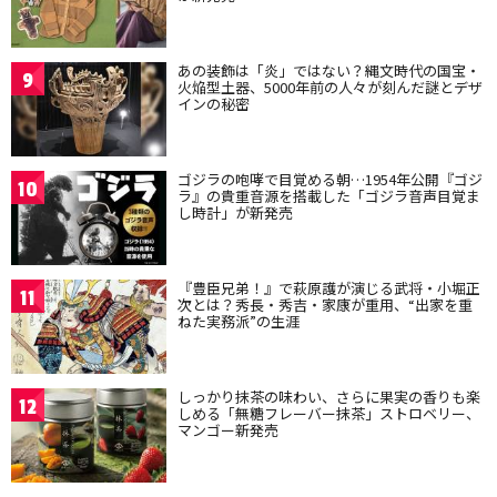
あの装飾は「炎」ではない？縄文時代の国宝・
9
火焔型土器、5000年前の人々が刻んだ謎とデザ
インの秘密
ゴジラの咆哮で目覚める朝…1954年公開『ゴジ
10
ラ』の貴重音源を搭載した「ゴジラ音声目覚ま
し時計」が新発売
『豊臣兄弟！』で萩原護が演じる武将・小堀正
11
次とは？秀長・秀吉・家康が重用、“出家を重
ねた実務派”の生涯
しっかり抹茶の味わい、さらに果実の香りも楽
12
しめる「無糖フレーバー抹茶」ストロベリー、
マンゴー新発売