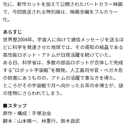
元に、新作カットを加えて公開されたパートカラー映画
で、今回放送される特別版は、映画全編をフルカラー
化。
あらすじ
世界歴2004年。宇宙人に向けて通信メッセージを送るほ
どに科学を発達させた地球では、その英知の結晶である
高性能ロボット・アトムが日夜活躍を続けていた。
ある日、科学省は、多数の部品ロボットが合体して完成
する“ロボット宇宙艇”を開発。人工島司令官・ベガ大佐
の妨害にあうものの、アトムの活躍で事なきを得た。
ところがその宇宙艇で月へ向かったお茶の水博士が、謎
の怪物にさらわれてしまう。
■スタッフ
原作・構成：手塚治虫
脚本：山本暎一、林重行、鈴木良武