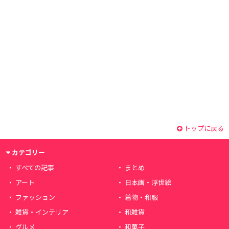
トップに戻る
カテゴリー
すべての記事
まとめ
アート
日本画・浮世絵
ファッション
着物・和服
雑貨・インテリア
和雑貨
グルメ
和菓子