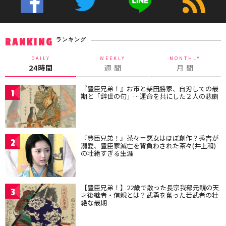
ランキング
RANKING
DAILY
WEEKLY
MONTHLY
24時間
週 間
月 間
『豊臣兄弟！』お市と柴田勝家、自刃しての最
1
期と「辞世の句」…運命を共にした２人の悲劇
『豊臣兄弟！』茶々＝悪女はほぼ創作？秀吉が
2
溺愛、豊臣家滅亡を背負わされた茶々(井上和)
の壮絶すぎる生涯
【豊臣兄弟！】22歳で散った長宗我部元親の天
3
才後継者・信親とは？武勇を奮った若武者の壮
絶な最期