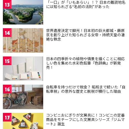
「一口」が「いもあらい」！？ 日本の難読地名
13
には知られざる“名前の法則”があった
世界遺産決定で脚光！日本初の巨大都城・藤原
14
京を創り上げた知られざる女帝・持統天皇の凄
絶な執念
日本の四季折々の植物や情景を描くことに相応
15
しい色を集めた水彩色鉛筆『色辞典』が新発
売！
自転車を持つだけで税金？ 昭和まで続いた「自
16
転車税」の意外な歴史と脱税が横行した理由
コンビニおにぎりが文房具に！コンビニの定番
17
商品をモチーフにした文房具シリーズ『ジムマ
ート』誕生