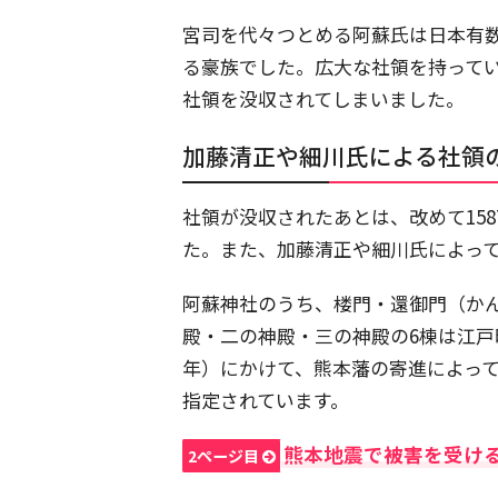
宮司を代々つとめる阿蘇氏は日本有
る豪族でした。広大な社領を持って
社領を没収されてしまいました。
加藤清正や細川氏による社領
社領が没収されたあとは、改めて158
た。また、加藤清正や細川氏によっ
阿蘇神社のうち、楼門・還御門（か
殿・二の神殿・三の神殿の6棟は江戸時代
年）にかけて、熊本藩の寄進によっ
指定されています。
熊本地震で被害を受け
2ページ目