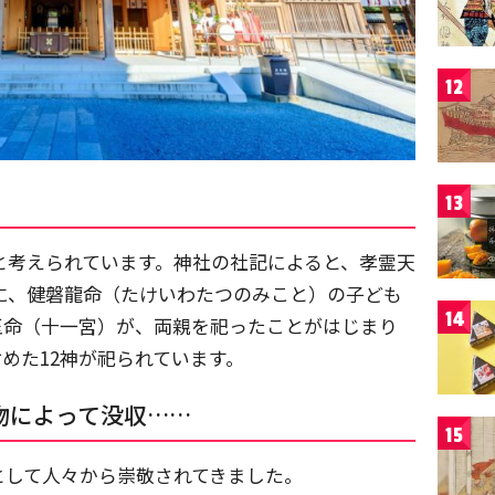
12
13
つと考えられています。神社の社記によると、孝霊天
6月に、健磐龍命（たけいわたつのみこと）の子ども
14
玉命（十一宮）が、両親を祀ったことがはじまり
めた12神が祀られています。
物によって没収……
15
として人々から崇敬されてきました。