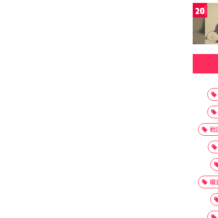
20
戦
織