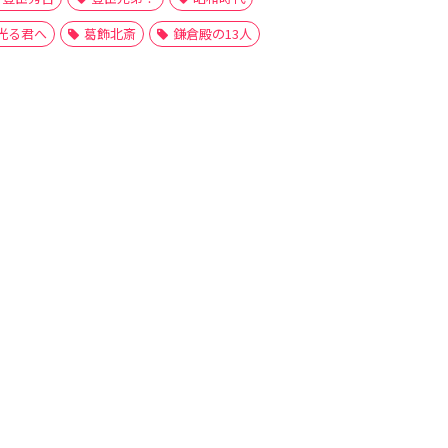
光る君へ
葛飾北斎
鎌倉殿の13人