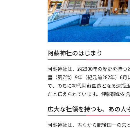
阿蘇神社のはじまり
阿蘇神社は、約2300年の歴史を持
皇（第7代）9年（紀元前282年）
で、のちに初代阿蘇国造となる速瓶
だと伝えられています。健磐龍命を含
広大な社領を持つも、あの人
阿蘇神社は、古くから肥後国一の宮