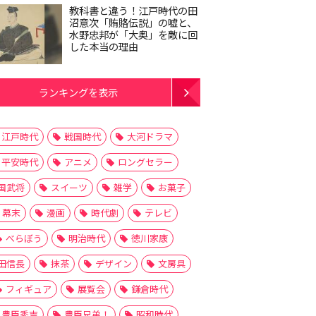
教科書と違う！江戸時代の田
沼意次「賄賂伝説」の嘘と、
水野忠邦が「大奥」を敵に回
した本当の理由
ランキングを表示
江戸時代
戦国時代
大河ドラマ
平安時代
アニメ
ロングセラー
国武将
スイーツ
雑学
お菓子
幕末
漫画
時代劇
テレビ
べらぼう
明治時代
徳川家康
田信長
抹茶
デザイン
文房具
フィギュア
展覧会
鎌倉時代
豊臣秀吉
豊臣兄弟！
昭和時代