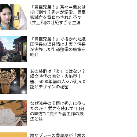
『豊臣兄弟！』茶々＝悪女は
ほぼ創作？秀吉が溺愛、豊臣
家滅亡を背負わされた茶々
(井上和)の壮絶すぎる生涯
『豊臣兄弟！』で描かれた織
田信長の道普請は史実？信長
が実施した街道整備の施策を
紹介
あの装飾は「炎」ではない？
縄文時代の国宝・火焔型土
器、5000年前の人々が刻んだ
謎とデザインの秘密
なぜ浅井の旧臣は秀吉に従っ
たのか？ 武力を使わず“自分
の味方”に変えた裏工作の技
法とは
鳩サブレーの豊島屋が『鳩の