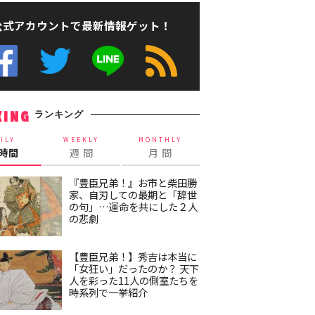
公式アカウントで最新情報ゲット！
ランキング
KING
ILY
WEEKLY
MONTHLY
4時間
週 間
月 間
『豊臣兄弟！』お市と柴田勝
家、自刃しての最期と「辞世
の句」…運命を共にした２人
の悲劇
【豊臣兄弟！】秀吉は本当に
「女狂い」だったのか？ 天下
人を彩った11人の側室たちを
時系列で一挙紹介