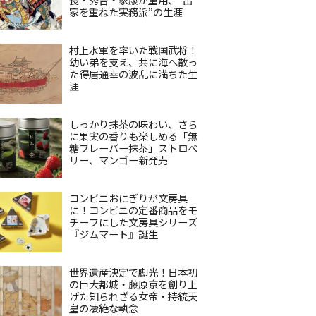
家を重ねた実務派”の生涯
村上水軍を率いた戦国武将！
幼い弟を支え、共に海へ散っ
た得居通幸の波乱に満ちた生
涯
しっかり抹茶の味わい、さら
に果実の香りも楽しめる「無
糖フレーバー抹茶」ストロベ
リー、マンゴー新発売
コンビニおにぎりが文房具
に！コンビニの定番商品をモ
チーフにした文房具シリーズ
『ジムマート』誕生
世界遺産決定で脚光！日本初
の巨大都城・藤原京を創り上
げた知られざる女帝・持統天
皇の凄絶な執念