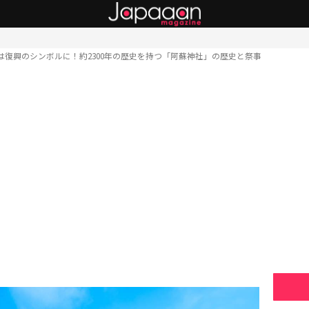
は復興のシンボルに！約2300年の歴史を持つ「阿蘇神社」の歴史と祭事