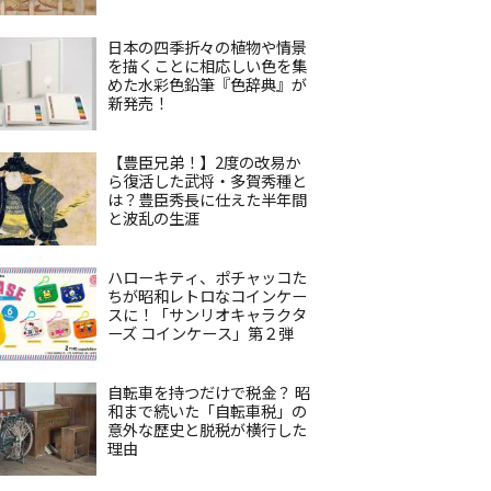
日本の四季折々の植物や情景
を描くことに相応しい色を集
めた水彩色鉛筆『色辞典』が
新発売！
【豊臣兄弟！】2度の改易か
ら復活した武将・多賀秀種と
は？豊臣秀長に仕えた半年間
と波乱の生涯
ハローキティ、ポチャッコた
ちが昭和レトロなコインケー
スに！「サンリオキャラクタ
ーズ コインケース」第２弾
自転車を持つだけで税金？ 昭
和まで続いた「自転車税」の
意外な歴史と脱税が横行した
理由