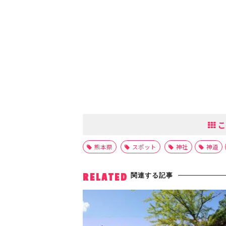
こ
熊本県
スポット
神社
神道
関連する記事
RELATED