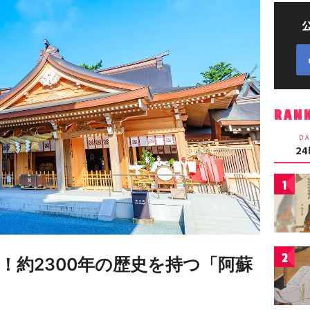
RAN
DA
2
1
2
！約2300年の歴史を持つ「阿蘇