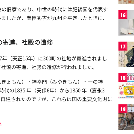
数の旧家であり、中世の時代には肥後国を代表す
16
いましたが、豊臣秀吉が九州を平定したときに、
の寄進、社殿の造修
17
7年（天正15年）に300町の社地が寄進されまし
て社領の寄進、社殿の造修が行われました。
18
んぎょもん）・神幸門（みゆきもん）・一の神
の1835 年（天保6年）から1850 年（嘉永3
て再建されたのですが、これらは国の重要文化財に
19
る