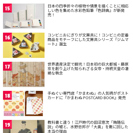
日本の四季折々の植物や情景を描くことに相応
15
しい色を集めた水彩色鉛筆『色辞典』が新発
売！
コンビニおにぎりが文房具に！コンビニの定番
16
商品をモチーフにした文房具シリーズ『ジムマ
ート』誕生
世界遺産決定で脚光！日本初の巨大都城・藤原
17
京を創り上げた知られざる女帝・持統天皇の凄
絶な執念
手ぬぐい専門店「かまわぬ」の人気柄がポスト
18
カードに『かまわぬ POSTCARD BOOK』発売
教科書と違う！江戸時代の田沼意次「賄賂伝
19
説」の嘘と、水野忠邦が「大奥」を敵に回した
本当の理由