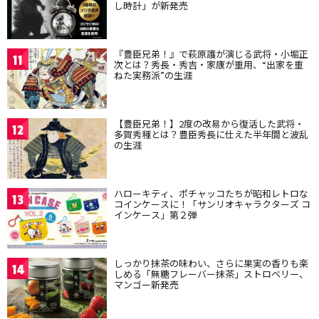
し時計」が新発売
『豊臣兄弟！』で萩原護が演じる武将・小堀正
11
次とは？秀長・秀吉・家康が重用、“出家を重
ねた実務派”の生涯
【豊臣兄弟！】2度の改易から復活した武将・
12
多賀秀種とは？豊臣秀長に仕えた半年間と波乱
の生涯
ハローキティ、ポチャッコたちが昭和レトロな
13
コインケースに！「サンリオキャラクターズ コ
インケース」第２弾
しっかり抹茶の味わい、さらに果実の香りも楽
14
しめる「無糖フレーバー抹茶」ストロベリー、
マンゴー新発売