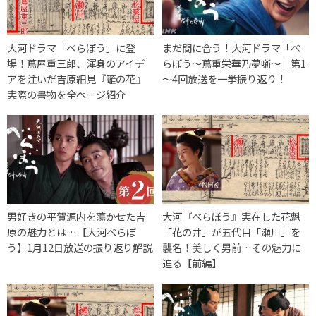
大河ドラマ「べらぼう」に登
まだ間に合う！大河ドラマ「べ
場！蔦屋重三郎、渾身のアイデ
らぼう～蔦重栄華乃夢噺～」第1
アを注いだ吉原細見『籬の花』
～4回放送を一挙振り返り！
実際の書物を全ページ紹介
男好きの平賀源内を蕩かせた吉
大河『べらぼう』実在した花魁
原の魅力とは…【大河べらぼ
「花の井」が五代目「瀬川」を
う】1月12日放送の振り返り解説
襲名！美しく男前…その魅力に
迫る【前編】