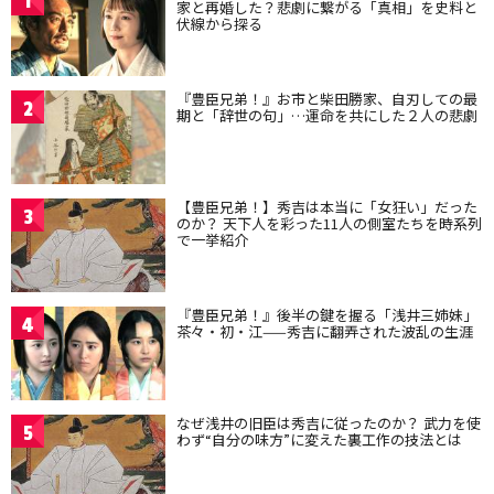
1
家と再婚した？悲劇に繋がる「真相」を史料と
伏線から探る
『豊臣兄弟！』お市と柴田勝家、自刃しての最
2
期と「辞世の句」…運命を共にした２人の悲劇
【豊臣兄弟！】秀吉は本当に「女狂い」だった
3
のか？ 天下人を彩った11人の側室たちを時系列
で一挙紹介
『豊臣兄弟！』後半の鍵を握る「浅井三姉妹」
4
茶々・初・江——秀吉に翻弄された波乱の生涯
なぜ浅井の旧臣は秀吉に従ったのか？ 武力を使
5
わず“自分の味方”に変えた裏工作の技法とは