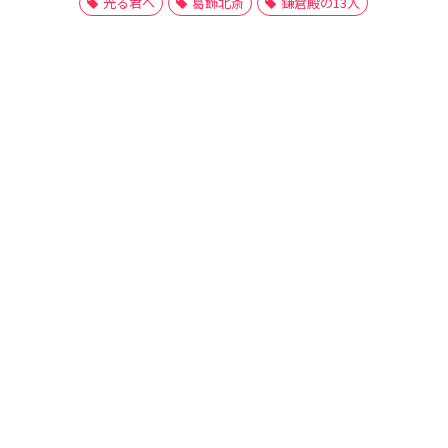
光る君へ
葛飾北斎
鎌倉殿の13人