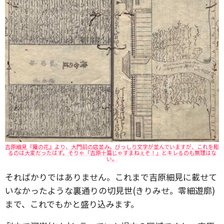
吉原細見『籬の花』より、大門前の店並み。びっしり文字が並んでいますが、これを彫
るのは大変だったはず。そりゃ「吉原十篇じゃすまねぇぞ！」とキレるのも無理はな
い。
そればかりではありません。これまで吉原細見に載せて
いなかったような裏通りの切見世(きりみせ。零細遊廓)
まで、これでもかと盛り込みます。