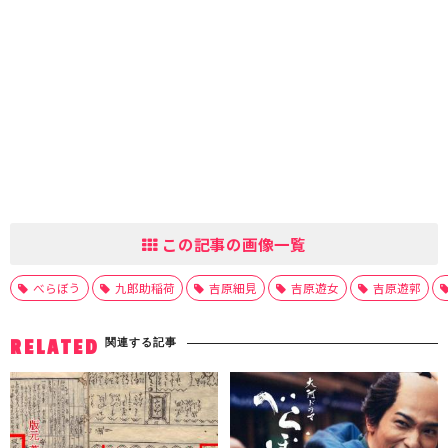
この記事の画像一覧
べらぼう
九郎助稲荷
吉原細見
吉原遊女
吉原遊郭
関連する記事
RELATED