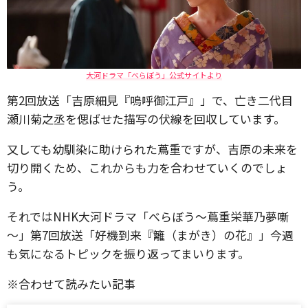
大河ドラマ「べらぼう」公式サイトより
第2回放送「吉原細見『嗚呼御江戸』」で、亡き二代目
瀬川菊之丞を偲ばせた描写の伏線を回収しています。
又しても幼馴染に助けられた蔦重ですが、吉原の未来を
切り開くため、これからも力を合わせていくのでしょ
う。
それではNHK大河ドラマ「べらぼう～蔦重栄華乃夢噺
～」第7回放送「好機到来『籬（まがき）の花』」今週
も気になるトピックを振り返ってまいります。
※合わせて読みたい記事