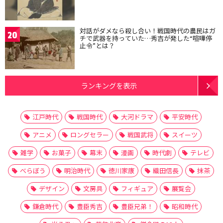
対話がダメなら殺し合い！戦国時代の農民はガ
20
チで武器を持っていた…秀吉が発した“喧嘩停
止令”とは？
ランキングを表示
江戸時代
戦国時代
大河ドラマ
平安時代
アニメ
ロングセラー
戦国武将
スイーツ
雑学
お菓子
幕末
漫画
時代劇
テレビ
べらぼう
明治時代
徳川家康
織田信長
抹茶
デザイン
文房具
フィギュア
展覧会
鎌倉時代
豊臣秀吉
豊臣兄弟！
昭和時代