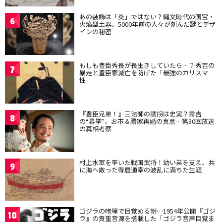
あの装飾は「炎」ではない？縄文時代の国宝・
6
火焔型土器、5000年前の人々が刻んだ謎とデザ
インの秘密
もしも豊臣秀長が長生きしていたら…？秀吉の
7
暴走と豊臣家滅亡を防げた「最強のカリスマ
性」
『豊臣兄弟！』三法師の誘拐は史実？秀吉
8
の“暴挙”、お市＆勝家再婚の真意…第30回放送
の真相考察
村上水軍を率いた戦国武将！幼い弟を支え、共
9
に海へ散った得居通幸の波乱に満ちた生涯
ゴジラの咆哮で目覚める朝…1954年公開『ゴジ
10
ラ』の貴重音源を搭載した「ゴジラ音声目覚ま