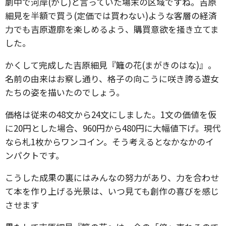
劇中で河岸(かし)と言っていた場末の区域ですね。吉原
細見を半額で買う(定価では買わない)ような客層の経済
力でも吉原遊廓を楽しめるよう、購買意欲を掻き立てま
した。
かくして完成した吉原細見『籬の花(まがきのはな)』。
名前の由来はお察し通り、格子の向こうに咲き誇る遊女
たちの姿を描いたのでしょう。
価格は従来の48文から24文にしました。1文の価値を仮
に20円とした場合、960円から480円に大幅値下げ。現代
なら札1枚からワンコイン。そう考えるとなかなかのイ
ンパクトです。
こうした成果の裏にはみんなの努力があり、力を合わせ
て本を作り上げる光景は、いつ見ても創作の喜びを感じ
させます