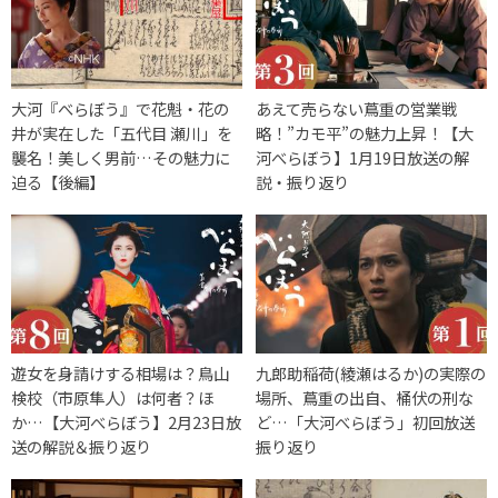
大河『べらぼう』で花魁・花の
あえて売らない蔦重の営業戦
井が実在した「五代目 瀬川」を
略！”カモ平”の魅力上昇！【大
襲名！美しく男前…その魅力に
河べらぼう】1月19日放送の解
迫る【後編】
説・振り返り
遊女を身請けする相場は？鳥山
九郎助稲荷(綾瀬はるか)の実際の
検校（市原隼人）は何者？ほ
場所、蔦重の出自、桶伏の刑な
か…【大河べらぼう】2月23日放
ど…「大河べらぼう」初回放送
送の解説＆振り返り
振り返り