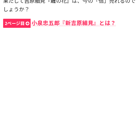
果たして吉原細見『籬の花』は、今の「倍」売れるので
しょうか？
小泉忠五郎『新吉原細見』とは？
2ページ目