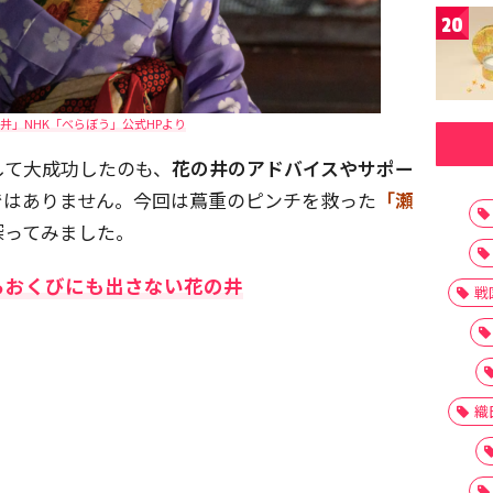
20
井」NHK「べらぼう」公式HPより
して大成功したのも、
花の井のアドバイスやサポー
ではありません。今回は蔦重のピンチを救った
「瀬
探ってみました。
らおくびにも出さない花の井
戦
織