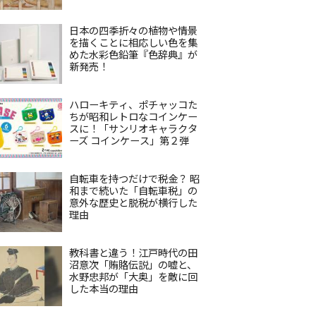
日本の四季折々の植物や情景
を描くことに相応しい色を集
めた水彩色鉛筆『色辞典』が
新発売！
ハローキティ、ポチャッコた
ちが昭和レトロなコインケー
スに！「サンリオキャラクタ
ーズ コインケース」第２弾
自転車を持つだけで税金？ 昭
和まで続いた「自転車税」の
意外な歴史と脱税が横行した
理由
教科書と違う！江戸時代の田
沼意次「賄賂伝説」の嘘と、
水野忠邦が「大奥」を敵に回
した本当の理由