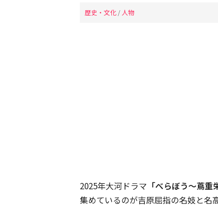
歴史・文化
/
人物
2025年大河ドラマ
「べらぼう〜蔦重
集めているのが吉原屈指の名妓と名