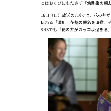
とはおくびにもださず
「幼馴染の親
16日（日）放送の7話では、花の井
伝わる
「瀬川」花魁の襲名を決意
。
SNSでも
「花の井がカッコよ過ぎる