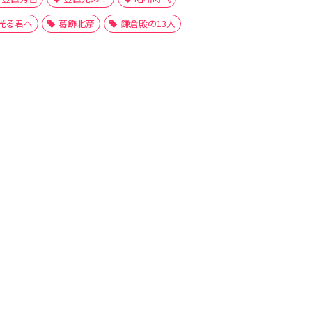
光る君へ
葛飾北斎
鎌倉殿の13人