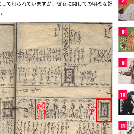
7
として知られていますが、彼女に関しての明確な記
す。
8
9
10
11