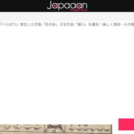
『べらぼう』実在した花魁「花の井」が五代目「瀬川」を襲名！美しく男前…その