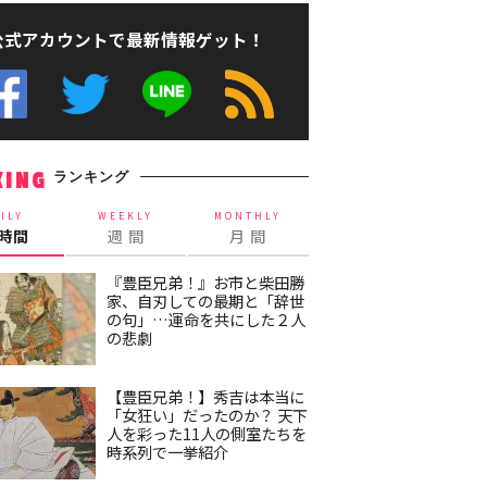
公式アカウントで最新情報ゲット！
ランキング
KING
ILY
WEEKLY
MONTHLY
4時間
週 間
月 間
『豊臣兄弟！』お市と柴田勝
家、自刃しての最期と「辞世
の句」…運命を共にした２人
の悲劇
【豊臣兄弟！】秀吉は本当に
「女狂い」だったのか？ 天下
人を彩った11人の側室たちを
時系列で一挙紹介