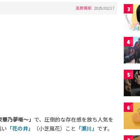
高野晃彰
2025/02/17
3
4
5
6
栄華乃夢噺〜」
で、圧倒的な存在感を放ち人気を
高い
「花の井」
（小芝風花）こと
「瀬川」
です。