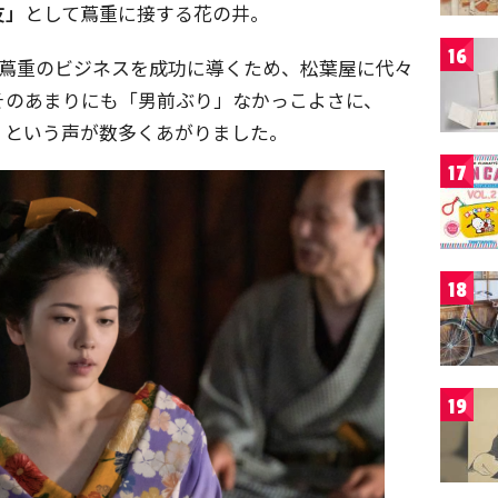
友」
として蔦重に接する花の井。
16
が蔦重のビジネスを成功に導くため、松葉屋に代々
そのあまりにも「男前ぶり」なかっこよさに、
」
という声が数多くあがりました。
17
18
19