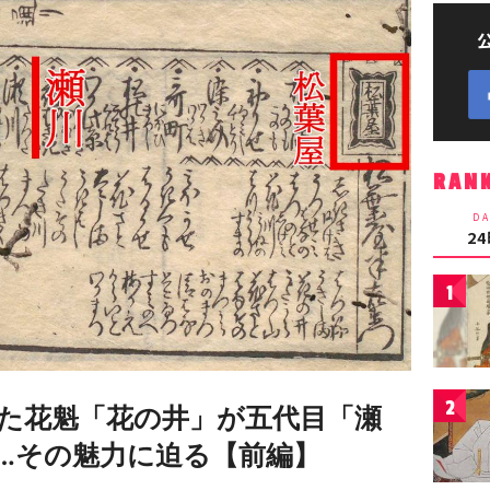
RAN
DA
2
1
2
た花魁「花の井」が五代目「瀬
…その魅力に迫る【前編】