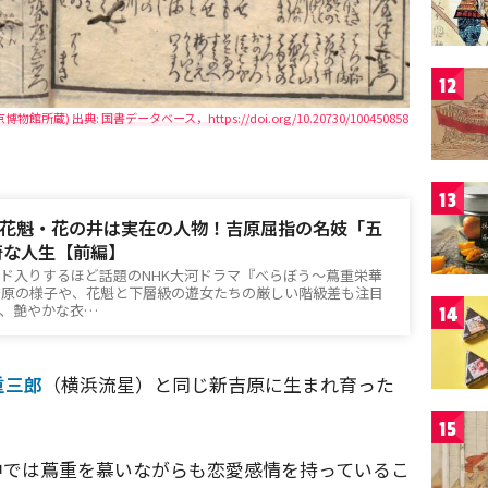
12
 出典: 国書データベース，https://doi.org/10.20730/100450858
13
花魁・花の井は実在の人物！吉原屈指の名妓「五
奇な人生【前編】
ンド入りするほど話題のNHK大河ドラマ『べらぼう～蔦重栄華
吉原の様子や、花魁と下層級の遊女たちの厳しい階級差も注目
、艶やかな衣…
14
重三郎
（横浜流星）と同じ新吉原に生まれ育った
15
中では蔦重を慕いながらも恋愛感情を持っているこ