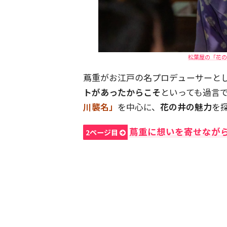
松葉屋の「花の
蔦重がお江戸の名プロデューサーと
トがあったからこそ
といっても過言
川襲名」
を中心に、
花の井の魅力
を
蔦重に想いを寄せなが
2ページ目