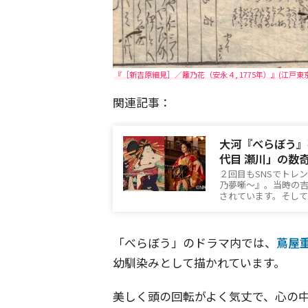
『［新吉原細見］／籬乃花（安永４, 1775年）』(江戸東京博物館所蔵)
関連記事：
大河『べらぼう』
代目 瀬川」の数
２回目もSNSでトレ
乃夢噺～』。当時の
されています。そして
「べらぼう」のドラマ内では、
蔦屋
幼馴染みとして描かれています。
美しく頭の回転がよく気丈で、心の