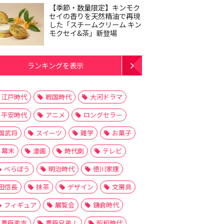
【季節・数量限定】キンモク
セイの香りを天然精油で再現
した「スチームクリーム キン
モクセイ&茶」新登場
ランキングを表示
江戸時代
戦国時代
大河ドラマ
平安時代
アニメ
ロングセラー
国武将
スイーツ
雑学
お菓子
幕末
漫画
時代劇
テレビ
べらぼう
明治時代
徳川家康
田信長
抹茶
デザイン
文房具
フィギュア
展覧会
鎌倉時代
豊臣秀吉
豊臣兄弟！
昭和時代