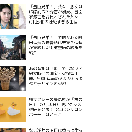
『豊臣兄弟！』茶々＝悪女は
ほぼ創作？秀吉が溺愛、豊臣
家滅亡を背負わされた茶々
(井上和)の壮絶すぎる生涯
『豊臣兄弟！』で描かれた織
田信長の道普請は史実？信長
が実施した街道整備の施策を
紹介
あの装飾は「炎」ではない？
縄文時代の国宝・火焔型土
器、5000年前の人々が刻んだ
謎とデザインの秘密
鳩サブレーの豊島屋が『鳩の
日』（8月10日）限定グッズ
詳細を発表！今年はシリコン
ポーチ「はとっこ」
なぜ浅井の旧臣は秀吉に従っ