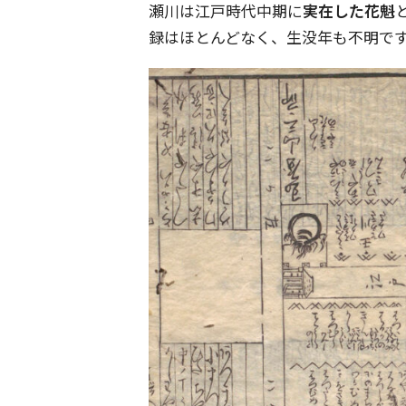
瀬川は江戸時代中期に
実在した花魁
録はほとんどなく、生没年も不明で