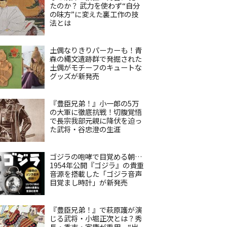
たのか？ 武力を使わず“自分
の味方”に変えた裏工作の技
法とは
土偶なりきりパーカーも！青
森の縄文遺跡群で発掘された
土偶がモチーフのキュートな
グッズが新発売
『豊臣兄弟！』小一郎の5万
の大軍に徹底抗戦！切腹覚悟
で長宗我部元親に降伏を迫っ
た武将・谷忠澄の生涯
ゴジラの咆哮で目覚める朝…
1954年公開『ゴジラ』の貴重
音源を搭載した「ゴジラ音声
目覚まし時計」が新発売
『豊臣兄弟！』で萩原護が演
じる武将・小堀正次とは？秀
長・秀吉・家康が重用、“出