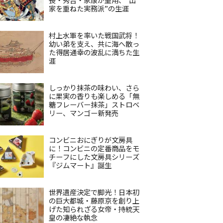
家を重ねた実務派”の生涯
村上水軍を率いた戦国武将！
幼い弟を支え、共に海へ散っ
た得居通幸の波乱に満ちた生
涯
しっかり抹茶の味わい、さら
に果実の香りも楽しめる「無
糖フレーバー抹茶」ストロベ
リー、マンゴー新発売
コンビニおにぎりが文房具
に！コンビニの定番商品をモ
チーフにした文房具シリーズ
『ジムマート』誕生
世界遺産決定で脚光！日本初
の巨大都城・藤原京を創り上
げた知られざる女帝・持統天
皇の凄絶な執念