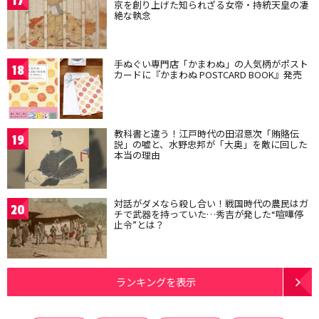
17
京を創り上げた知られざる女帝・持統天皇の凄
絶な執念
手ぬぐい専門店「かまわぬ」の人気柄がポスト
18
カードに『かまわぬ POSTCARD BOOK』発売
教科書と違う！江戸時代の田沼意次「賄賂伝
19
説」の嘘と、水野忠邦が「大奥」を敵に回した
本当の理由
対話がダメなら殺し合い！戦国時代の農民はガ
20
チで武器を持っていた…秀吉が発した“喧嘩停
止令”とは？
ランキングを表示