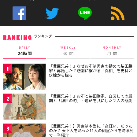
ランキング
RANKING
DAILY
WEEKLY
MONTHLY
24時間
週 間
月 間
『豊臣兄弟！』なぜお市は秀吉の勧めで柴田勝
1
家と再婚した？悲劇に繋がる「真相」を史料と
伏線から探る
『豊臣兄弟！』お市と柴田勝家、自刃しての最
2
期と「辞世の句」…運命を共にした２人の悲劇
【豊臣兄弟！】秀吉は本当に「女狂い」だった
3
のか？ 天下人を彩った11人の側室たちを時系列
で一挙紹介