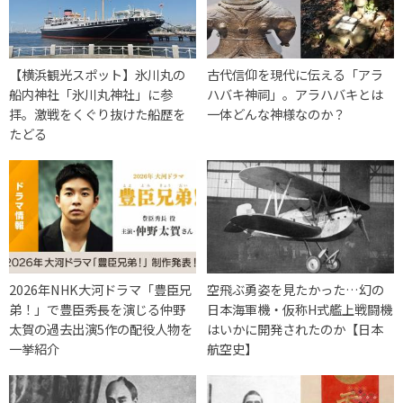
【横浜観光スポット】氷川丸の
古代信仰を現代に伝える「アラ
船内神社「氷川丸神社」に参
ハバキ神祠」。アラハバキとは
拝。激戦をくぐり抜けた船歴を
一体どんな神様なのか？
たどる
2026年NHK大河ドラマ「豊臣兄
空飛ぶ勇姿を見たかった…幻の
弟！」で豊臣秀長を演じる仲野
日本海軍機・仮称H式艦上戦闘機
太賀の過去出演5作の配役人物を
はいかに開発されたのか【日本
一挙紹介
航空史】