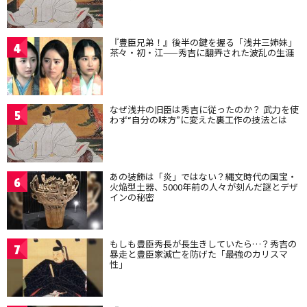
『豊臣兄弟！』後半の鍵を握る「浅井三姉妹」
4
茶々・初・江——秀吉に翻弄された波乱の生涯
なぜ浅井の旧臣は秀吉に従ったのか？ 武力を使
5
わず“自分の味方”に変えた裏工作の技法とは
あの装飾は「炎」ではない？縄文時代の国宝・
6
火焔型土器、5000年前の人々が刻んだ謎とデザ
インの秘密
もしも豊臣秀長が長生きしていたら…？秀吉の
7
暴走と豊臣家滅亡を防げた「最強のカリスマ
性」