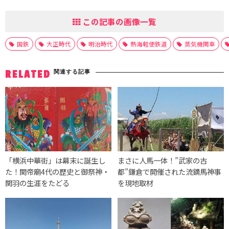
この記事の画像一覧
国鉄
大正時代
明治時代
熱海軽便鉄道
蒸気機関車
関連する記事
RELATED
「横浜中華街」は幕末に誕生し
まさに人馬一体！”武家の古
た！関帝廟4代の歴史と御祭神・
都”鎌倉で開催された流鏑馬神事
関羽の生涯をたどる
を現地取材