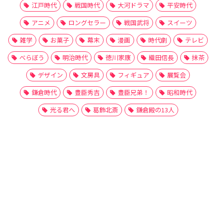
江戸時代
戦国時代
大河ドラマ
平安時代
アニメ
ロングセラー
戦国武将
スイーツ
雑学
お菓子
幕末
漫画
時代劇
テレビ
べらぼう
明治時代
徳川家康
織田信長
抹茶
デザイン
文房具
フィギュア
展覧会
鎌倉時代
豊臣秀吉
豊臣兄弟！
昭和時代
光る君へ
葛飾北斎
鎌倉殿の13人