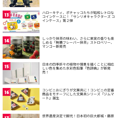
ハローキティ、ポチャッコたちが昭和レトロな
13
コインケースに！「サンリオキャラクターズ コ
インケース」第２弾
しっかり抹茶の味わい、さらに果実の香りも楽
14
しめる「無糖フレーバー抹茶」ストロベリー、
マンゴー新発売
日本の四季折々の植物や情景を描くことに相応
15
しい色を集めた水彩色鉛筆『色辞典』が新発
売！
コンビニおにぎりが文房具に！コンビニの定番
16
商品をモチーフにした文房具シリーズ『ジムマ
ート』誕生
世界遺産決定で脚光！日本初の巨大都城・藤原