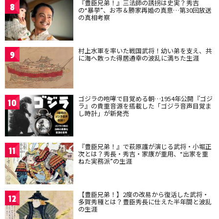
『豊臣兄弟！』三法師の誘拐は史実？秀吉
8
の“暴挙”、お市＆勝家再婚の真意…第30回放送
の真相考察
村上水軍を率いた戦国武将！幼い弟を支え、共
9
に海へ散った得居通幸の波乱に満ちた生涯
ゴジラの咆哮で目覚める朝…1954年公開『ゴジ
10
ラ』の貴重音源を搭載した「ゴジラ音声目覚ま
し時計」が新発売
『豊臣兄弟！』で萩原護が演じる武将・小堀正
11
次とは？秀長・秀吉・家康が重用、“出家を重
ねた実務派”の生涯
【豊臣兄弟！】2度の改易から復活した武将・
12
多賀秀種とは？豊臣秀長に仕えた半年間と波乱
の生涯