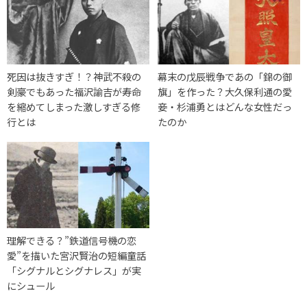
死因は抜きすぎ！？神武不殺の
幕末の戊辰戦争であの「錦の御
剣豪でもあった福沢諭吉が寿命
旗」を作った？大久保利通の愛
を縮めてしまった激しすぎる修
妾・杉浦勇とはどんな女性だっ
行とは
たのか
理解できる？”鉄道信号機の恋
愛”を描いた宮沢賢治の短編童話
「シグナルとシグナレス」が実
にシュール