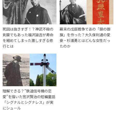
死因は抜きすぎ！？神武不殺の
幕末の戊辰戦争であの「錦の御
剣豪でもあった福沢諭吉が寿命
旗」を作った？大久保利通の愛
を縮めてしまった激しすぎる修
妾・杉浦勇とはどんな女性だっ
行とは
たのか
理解できる？”鉄道信号機の恋
愛”を描いた宮沢賢治の短編童話
「シグナルとシグナレス」が実
にシュール