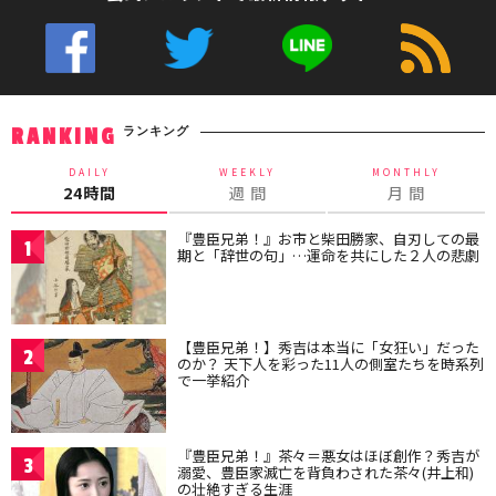
ランキング
RANKING
DAILY
WEEKLY
MONTHLY
24時間
週 間
月 間
『豊臣兄弟！』お市と柴田勝家、自刃しての最
1
期と「辞世の句」…運命を共にした２人の悲劇
【豊臣兄弟！】秀吉は本当に「女狂い」だった
2
のか？ 天下人を彩った11人の側室たちを時系列
で一挙紹介
『豊臣兄弟！』茶々＝悪女はほぼ創作？秀吉が
3
溺愛、豊臣家滅亡を背負わされた茶々(井上和)
の壮絶すぎる生涯