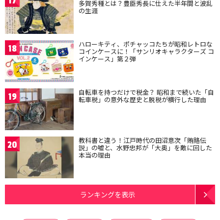
17
多賀秀種とは？豊臣秀長に仕えた半年間と波乱
の生涯
ハローキティ、ポチャッコたちが昭和レトロな
18
コインケースに！「サンリオキャラクターズ コ
インケース」第２弾
自転車を持つだけで税金？ 昭和まで続いた「自
19
転車税」の意外な歴史と脱税が横行した理由
教科書と違う！江戸時代の田沼意次「賄賂伝
20
説」の嘘と、水野忠邦が「大奥」を敵に回した
本当の理由
ランキングを表示