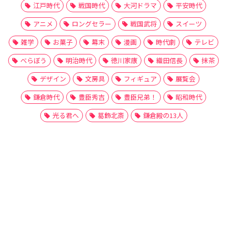
江戸時代
戦国時代
大河ドラマ
平安時代
アニメ
ロングセラー
戦国武将
スイーツ
雑学
お菓子
幕末
漫画
時代劇
テレビ
べらぼう
明治時代
徳川家康
織田信長
抹茶
デザイン
文房具
フィギュア
展覧会
鎌倉時代
豊臣秀吉
豊臣兄弟！
昭和時代
光る君へ
葛飾北斎
鎌倉殿の13人