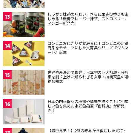
しっかり抹茶の味わい、さらに果実の香りも楽
13
しめる「無糖フレーバー抹茶」ストロベリー、
マンゴー新発売
コンビニおにぎりが文房具に！コンビニの定番
14
商品をモチーフにした文房具シリーズ『ジムマ
ート』誕生
世界遺産決定で脚光！日本初の巨大都城・藤原
15
京を創り上げた知られざる女帝・持統天皇の凄
絶な執念
日本の四季折々の植物や情景を描くことに相応
16
しい色を集めた水彩色鉛筆『色辞典』が新発
売！
【豊臣兄弟！】2度の改易から復活した武将・