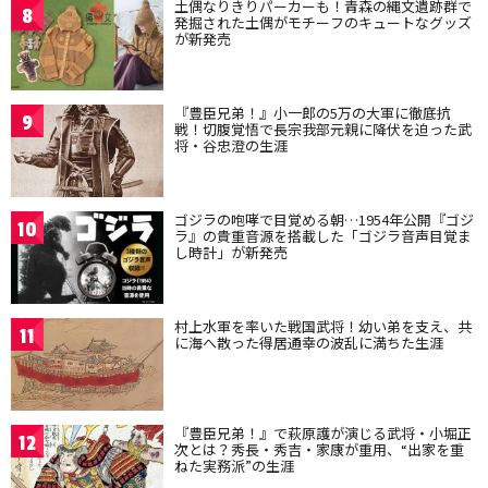
土偶なりきりパーカーも！青森の縄文遺跡群で
8
発掘された土偶がモチーフのキュートなグッズ
が新発売
『豊臣兄弟！』小一郎の5万の大軍に徹底抗
9
戦！切腹覚悟で長宗我部元親に降伏を迫った武
将・谷忠澄の生涯
ゴジラの咆哮で目覚める朝…1954年公開『ゴジ
10
ラ』の貴重音源を搭載した「ゴジラ音声目覚ま
し時計」が新発売
村上水軍を率いた戦国武将！幼い弟を支え、共
11
に海へ散った得居通幸の波乱に満ちた生涯
『豊臣兄弟！』で萩原護が演じる武将・小堀正
12
次とは？秀長・秀吉・家康が重用、“出家を重
ねた実務派”の生涯