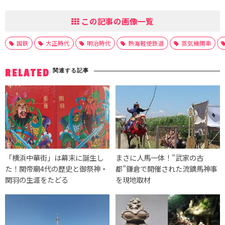
この記事の画像一覧
国鉄
大正時代
明治時代
熱海軽便鉄道
蒸気機関車
関連する記事
RELATED
「横浜中華街」は幕末に誕生し
まさに人馬一体！”武家の古
た！関帝廟4代の歴史と御祭神・
都”鎌倉で開催された流鏑馬神事
関羽の生涯をたどる
を現地取材