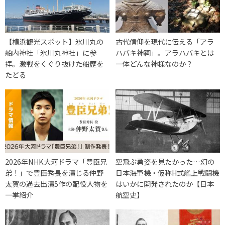
【横浜観光スポット】氷川丸の
古代信仰を現代に伝える「アラ
船内神社「氷川丸神社」に参
ハバキ神祠」。アラハバキとは
拝。激戦をくぐり抜けた船歴を
一体どんな神様なのか？
たどる
2026年NHK大河ドラマ「豊臣兄
空飛ぶ勇姿を見たかった…幻の
弟！」で豊臣秀長を演じる仲野
日本海軍機・仮称H式艦上戦闘機
太賀の過去出演5作の配役人物を
はいかに開発されたのか【日本
一挙紹介
航空史】