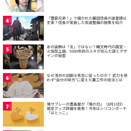
『豊臣兄弟！』で描かれた織田信長の道普請は
4
史実？信長が実施した街道整備の施策を紹介
あの装飾は「炎」ではない？縄文時代の国宝・
5
火焔型土器、5000年前の人々が刻んだ謎とデザ
インの秘密
なぜ浅井の旧臣は秀吉に従ったのか？ 武力を使
6
わず“自分の味方”に変えた裏工作の技法とは
鳩サブレーの豊島屋が『鳩の日』（8月10日）
7
限定グッズ詳細を発表！今年はシリコンポーチ
「はとっこ」